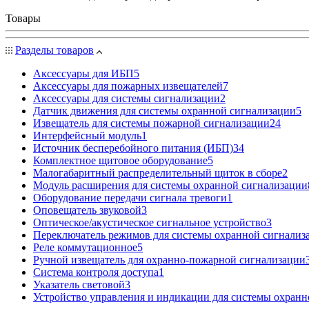
Товары
Разделы товаров
Аксессуары для ИБП
5
Аксессуары для пожарных извещателей
7
Аксессуары для системы сигнализации
2
Датчик движения для системы охранной сигнализации
5
Извещатель для системы пожарной сигнализации
24
Интерфейсный модуль
1
Источник бесперебойного питания (ИБП)
34
Комплектное щитовое оборудование
5
Малогабаритный распределительный щиток в сборе
2
Модуль расширения для системы охранной сигнализации
Оборудование передачи сигнала тревоги
1
Оповещатель звуковой
3
Оптическое/акустическое сигнальное устройство
3
Переключатель режимов для системы охранной сигнализ
Реле коммутационное
5
Ручной извещатель для охранно-пожарной сигнализации
Система контроля доступа
1
Указатель световой
3
Устройство управления и индикации для системы охранн