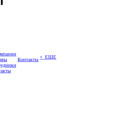
омпании
+ ЕЩЕ
ывы
Контакты
рудники
такты