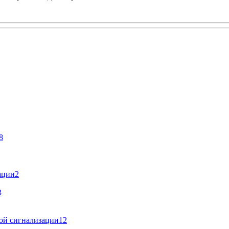
8
ации
2
3
ой сигнализации
12