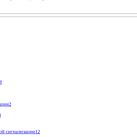
8
ации
2
3
ой сигнализации
12