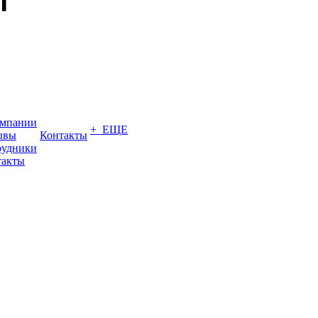
омпании
+ ЕЩЕ
ывы
Контакты
рудники
такты