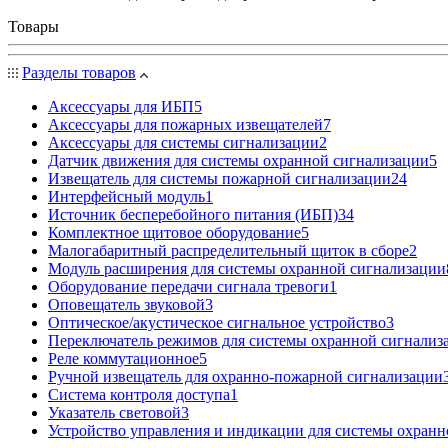
Товары
Разделы товаров
Аксессуары для ИБП
5
Аксессуары для пожарных извещателей
7
Аксессуары для системы сигнализации
2
Датчик движения для системы охранной сигнализации
5
Извещатель для системы пожарной сигнализации
24
Интерфейсный модуль
1
Источник бесперебойного питания (ИБП)
34
Комплектное щитовое оборудование
5
Малогабаритный распределительный щиток в сборе
2
Модуль расширения для системы охранной сигнализации
Оборудование передачи сигнала тревоги
1
Оповещатель звуковой
3
Оптическое/акустическое сигнальное устройство
3
Переключатель режимов для системы охранной сигнализ
Реле коммутационное
5
Ручной извещатель для охранно-пожарной сигнализации
Система контроля доступа
1
Указатель световой
3
Устройство управления и индикации для системы охранн