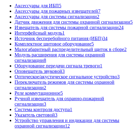
Аксессуары для ИБП
5
Аксессуары для пожарных извещателей
7
Аксессуары для системы сигнализации
2
Датчик движения для системы охранной сигнализации
5
Извещатель для системы пожарной сигнализации
24
Интерфейсный модуль
1
Источник бесперебойного питания (ИБП)
34
Комплектное щитовое оборудование
5
Малогабаритный распределительный щиток в сборе
2
Модуль расширения для системы охранной
сигнализации
8
Оборудование передачи сигнала тревоги
1
Оповещатель звуковой
3
Оптическое/акустическое сигнальное устройство
3
Переключатель режимов для системы охранной
сигнализации
2
Реле коммутационное
5
Ручной извещатель для охранно-пожарной
сигнализации
3
Система контроля доступа
1
Указатель световой
3
Устройство управления и индикации для системы
охранной сигнализации
12