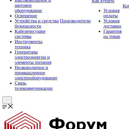
Высоковольтное и
Как купить
щитовое
Ко
оборудование
Условия
Освещение
оплаты
Устройства и средства
Производители
Условия
безопасности
доставки
Кабеленесущие
Гарантия
системы
на товар
Инструменты,
техника
Генераторы
электроэнергии и
элементы питания
Низковольтное и
промышленное
электрооборудование
Связь,
телекоммуникации