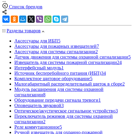
...
Список брендов
Разделы товаров
Аксессуары для ИБП
5
Аксессуары для пожарных извещателей
7
Аксессуары для системы сигнализации
2
Датчик движения для системы охранной сигнализации
5
Извещатель для системы пожарной сигнализации
24
Интерфейсный модуль
1
Источник бесперебойного питания (ИБП)
34
Комплектное щитовое оборудование
5
Малогабаритный распределительный щиток в сборе
2
Модуль расширения для системы охранной
сигнализации
8
Оборудование передачи сигнала тревоги
1
Оповещатель звуковой
3
Оптическое/акустическое сигнальное устройство
3
Переключатель режимов для системы охранной
сигнализации
2
Реле коммутационное
5
Ручной извещатель для охранно-пожарной