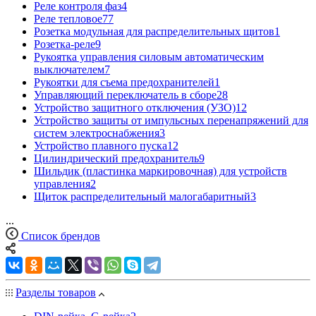
Реле контроля фаз
4
Реле тепловое
77
Розетка модульная для распределительных щитов
1
Розетка-реле
9
Рукоятка управления силовым автоматическим
выключателем
7
Рукоятки для съема предохранителей
1
Управляющий переключатель в сборе
28
Устройство защитного отключения (УЗО)
12
Устройство защиты от импульсных перенапряжений для
систем электроснабжения
3
Устройство плавного пуска
12
Цилиндрический предохранитель
9
Шильдик (пластинка маркировочная) для устройств
управления
2
Щиток распределительный малогабаритный
3
...
Список брендов
Разделы товаров