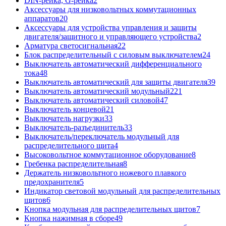
DIN-рейка, G-рейка
2
Аксессуары для низковольтных коммутационных
аппаратов
20
Аксессуары для устройства управления и защиты
двигателя/защитного и управляющего устройства
2
Арматура светосигнальная
22
Блок распределительный с силовым выключателем
24
Выключатель автоматический дифференциального
тока
48
Выключатель автоматический для защиты двигателя
39
Выключатель автоматический модульный
221
Выключатель автоматический силовой
47
Выключатель концевой
21
Выключатель нагрузки
33
Выключатель-разъединитель
33
Выключатель/переключатель модульный для
распределительного щита
4
Высоковольтное коммутационное оборудование
8
Гребенка распределительная
8
Держатель низковольтного ножевого плавкого
предохранителя
5
Индикатор световой модульный для распределительных
щитов
6
Кнопка модульная для распределительных щитов
7
Кнопка нажимная в сборе
49