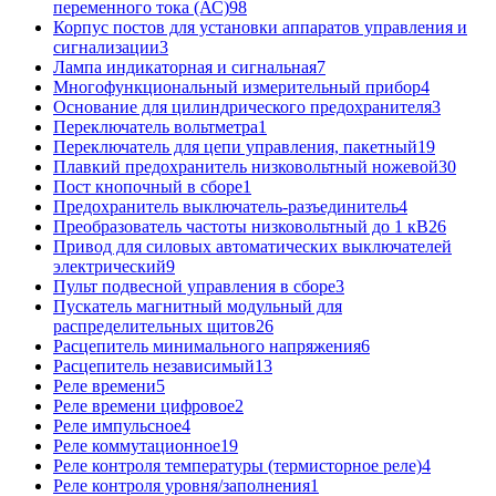
переменного тока (АС)
98
Корпус постов для установки аппаратов управления и
сигнализации
3
Лампа индикаторная и сигнальная
7
Многофункциональный измерительный прибор
4
Основание для цилиндрического предохранителя
3
Переключатель вольтметра
1
Переключатель для цепи управления, пакетный
19
Плавкий предохранитель низковольтный ножевой
30
Пост кнопочный в сборе
1
Предохранитель выключатель-разъединитель
4
Преобразователь частоты низковольтный до 1 кВ
26
Привод для силовых автоматических выключателей
электрический
9
Пульт подвесной управления в сборе
3
Пускатель магнитный модульный для
распределительных щитов
26
Расцепитель минимального напряжения
6
Расцепитель независимый
13
Реле времени
5
Реле времени цифровое
2
Реле импульсное
4
Реле коммутационное
19
Реле контроля температуры (термисторное реле)
4
Реле контроля уровня/заполнения
1