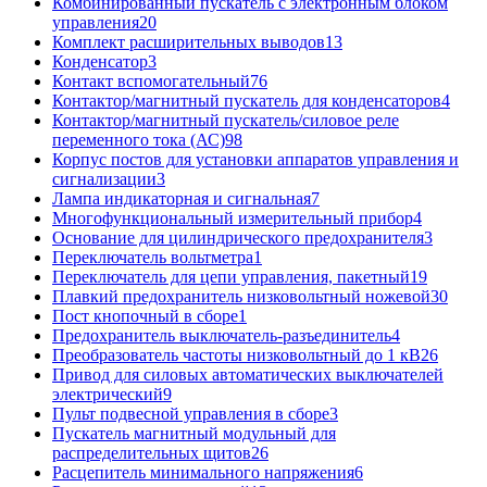
Комбинированный пускатель с электронным блоком
управления
20
Комплект расширительных выводов
13
Конденсатор
3
Контакт вспомогательный
76
Контактор/магнитный пускатель для конденсаторов
4
Контактор/магнитный пускатель/силовое реле
переменного тока (АС)
98
Корпус постов для установки аппаратов управления и
сигнализации
3
Лампа индикаторная и сигнальная
7
Многофункциональный измерительный прибор
4
Основание для цилиндрического предохранителя
3
Переключатель вольтметра
1
Переключатель для цепи управления, пакетный
19
Плавкий предохранитель низковольтный ножевой
30
Пост кнопочный в сборе
1
Предохранитель выключатель-разъединитель
4
Преобразователь частоты низковольтный до 1 кВ
26
Привод для силовых автоматических выключателей
электрический
9
Пульт подвесной управления в сборе
3
Пускатель магнитный модульный для
распределительных щитов
26
Расцепитель минимального напряжения
6