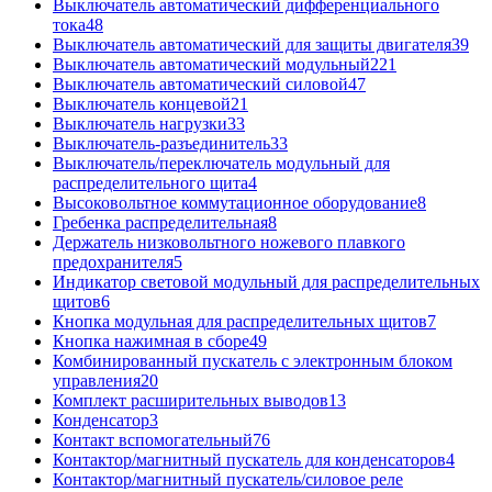
Выключатель автоматический дифференциального
тока
48
Выключатель автоматический для защиты двигателя
39
Выключатель автоматический модульный
221
Выключатель автоматический силовой
47
Выключатель концевой
21
Выключатель нагрузки
33
Выключатель-разъединитель
33
Выключатель/переключатель модульный для
распределительного щита
4
Высоковольтное коммутационное оборудование
8
Гребенка распределительная
8
Держатель низковольтного ножевого плавкого
предохранителя
5
Индикатор световой модульный для распределительных
щитов
6
Кнопка модульная для распределительных щитов
7
Кнопка нажимная в сборе
49
Комбинированный пускатель с электронным блоком
управления
20
Комплект расширительных выводов
13
Конденсатор
3
Контакт вспомогательный
76
Контактор/магнитный пускатель для конденсаторов
4
Контактор/магнитный пускатель/силовое реле