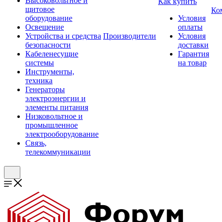
Высоковольтное и
Как купить
щитовое
Ко
оборудование
Условия
Освещение
оплаты
Устройства и средства
Производители
Условия
безопасности
доставки
Кабеленесущие
Гарантия
системы
на товар
Инструменты,
техника
Генераторы
электроэнергии и
элементы питания
Низковольтное и
промышленное
электрооборудование
Связь,
телекоммуникации