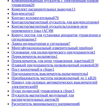
Комбинированный пускатель с электронным блоком
управления
20
Комплект расширительных выводов
13
Конденсатор
3
Контакт вспомогательный
76
Контактор/магнитный пускатель для конденсаторов
4
Контактор/магнитный пускатель/силовое реле
переменного тока (АС)
98
Корпус постов для установки аппаратов управления и
сигнализации
3
Лампа индикаторная и сигнальная
7
Многофункциональный измерительный прибор
4
Основание для цилиндрического предохранителя
3
Переключатель вольтметра
1
Переключатель для цепи управления, пакетный
19
Плавкий предохранитель низковольтный ножевой
30
Пост кнопочный в сборе
1
Предохранитель выключатель-разъединитель
4
Преобразователь частоты низковольтный до 1 кВ
26
Привод для силовых автоматических выключателей
электрический
9
Пульт подвесной управления в сборе
3
Пускатель магнитный модульный для
распределительных щитов
26
Расцепитель минимального напряжения
6