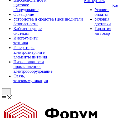
Высоковольтное и
Как купить
щитовое
Ко
оборудование
Условия
Освещение
оплаты
Устройства и средства
Производители
Условия
безопасности
доставки
Кабеленесущие
Гарантия
системы
на товар
Инструменты,
техника
Генераторы
электроэнергии и
элементы питания
Низковольтное и
промышленное
электрооборудование
Связь,
телекоммуникации