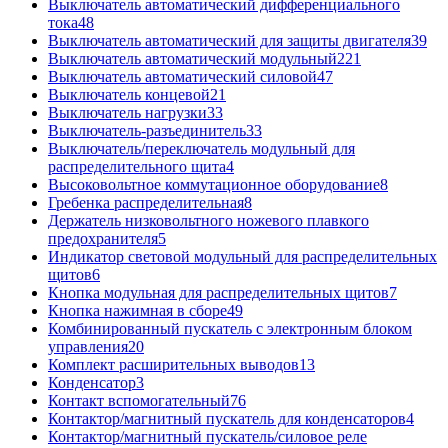
Выключатель автоматический дифференциального
тока
48
Выключатель автоматический для защиты двигателя
39
Выключатель автоматический модульный
221
Выключатель автоматический силовой
47
Выключатель концевой
21
Выключатель нагрузки
33
Выключатель-разъединитель
33
Выключатель/переключатель модульный для
распределительного щита
4
Высоковольтное коммутационное оборудование
8
Гребенка распределительная
8
Держатель низковольтного ножевого плавкого
предохранителя
5
Индикатор световой модульный для распределительных
щитов
6
Кнопка модульная для распределительных щитов
7
Кнопка нажимная в сборе
49
Комбинированный пускатель с электронным блоком
управления
20
Комплект расширительных выводов
13
Конденсатор
3
Контакт вспомогательный
76
Контактор/магнитный пускатель для конденсаторов
4
Контактор/магнитный пускатель/силовое реле