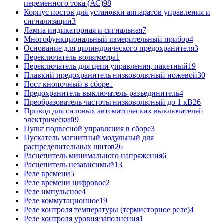
переменного тока (АС)
98
Корпус постов для установки аппаратов управления и
сигнализации
3
Лампа индикаторная и сигнальная
7
Многофункциональный измерительный прибор
4
Основание для цилиндрического предохранителя
3
Переключатель вольтметра
1
Переключатель для цепи управления, пакетный
19
Плавкий предохранитель низковольтный ножевой
30
Пост кнопочный в сборе
1
Предохранитель выключатель-разъединитель
4
Преобразователь частоты низковольтный до 1 кВ
26
Привод для силовых автоматических выключателей
электрический
9
Пульт подвесной управления в сборе
3
Пускатель магнитный модульный для
распределительных щитов
26
Расцепитель минимального напряжения
6
Расцепитель независимый
13
Реле времени
5
Реле времени цифровое
2
Реле импульсное
4
Реле коммутационное
19
Реле контроля температуры (термисторное реле)
4
Реле контроля уровня/заполнения
1