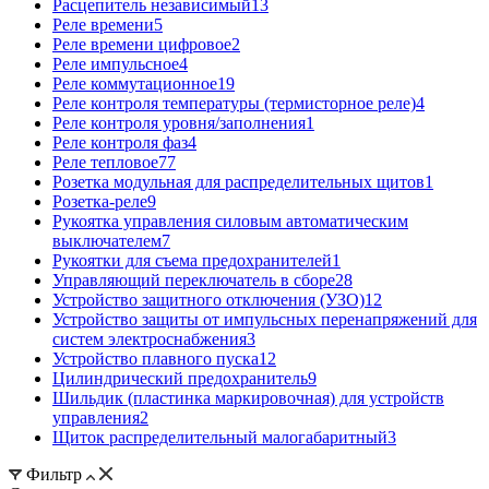
Расцепитель независимый
13
Реле времени
5
Реле времени цифровое
2
Реле импульсное
4
Реле коммутационное
19
Реле контроля температуры (термисторное реле)
4
Реле контроля уровня/заполнения
1
Реле контроля фаз
4
Реле тепловое
77
Розетка модульная для распределительных щитов
1
Розетка-реле
9
Рукоятка управления силовым автоматическим
выключателем
7
Рукоятки для съема предохранителей
1
Управляющий переключатель в сборе
28
Устройство защитного отключения (УЗО)
12
Устройство защиты от импульсных перенапряжений для
систем электроснабжения
3
Устройство плавного пуска
12
Цилиндрический предохранитель
9
Шильдик (пластинка маркировочная) для устройств
управления
2
Щиток распределительный малогабаритный
3
Фильтр