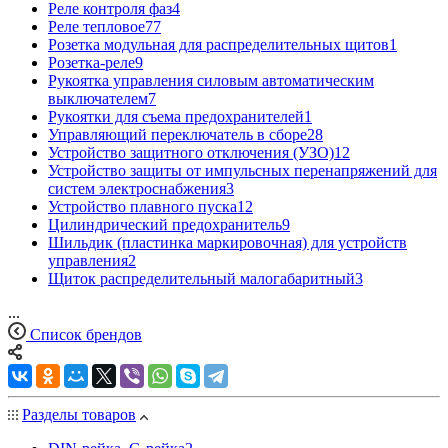
Реле контроля фаз
4
Реле тепловое
77
Розетка модульная для распределительных щитов
1
Розетка-реле
9
Рукоятка управления силовым автоматическим
выключателем
7
Рукоятки для съема предохранителей
1
Управляющий переключатель в сборе
28
Устройство защитного отключения (УЗО)
12
Устройство защиты от импульсных перенапряжений для
систем электроснабжения
3
Устройство плавного пуска
12
Цилиндрический предохранитель
9
Шильдик (пластинка маркировочная) для устройств
управления
2
Щиток распределительный малогабаритный
3
...
Список брендов
Разделы товаров