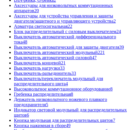
DIN-рейка, G-рейка
2
Аксессуары для низковольтных коммутационных
аппаратов
20
Аксессуары для устройства управления и защиты
двигателя/защитного и управляющего устройства
2
Арматура светосигнальная
22
Блок распределительный с силовым выключателем
24
Выключатель автоматический дифференциального
тока
48
Выключатель автоматический для защиты двигателя
39
Выключатель автоматический модульный
221
Выключатель автоматический силовой
47
Выключатель концевой
21
Выключатель нагрузки
33
Выключатель-разъединитель
33
Выключатель/переключатель модульный для
распределительного щита
4
Высоковольтное коммутационное оборудование
8
Гребенка распределительная
8
Держатель низковольтного ножевого плавкого
предохранителя
5
Индикатор световой модульный для распределительных
щитов
6
Кнопка модульная для распределительных щитов
7
Кнопка нажимная в сборе
49