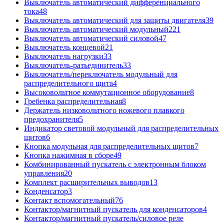
Выключатель автоматический дифференциального
тока
48
Выключатель автоматический для защиты двигателя
39
Выключатель автоматический модульный
221
Выключатель автоматический силовой
47
Выключатель концевой
21
Выключатель нагрузки
33
Выключатель-разъединитель
33
Выключатель/переключатель модульный для
распределительного щита
4
Высоковольтное коммутационное оборудование
8
Гребенка распределительная
8
Держатель низковольтного ножевого плавкого
предохранителя
5
Индикатор световой модульный для распределительных
щитов
6
Кнопка модульная для распределительных щитов
7
Кнопка нажимная в сборе
49
Комбинированный пускатель с электронным блоком
управления
20
Комплект расширительных выводов
13
Конденсатор
3
Контакт вспомогательный
76
Контактор/магнитный пускатель для конденсаторов
4
Контактор/магнитный пускатель/силовое реле