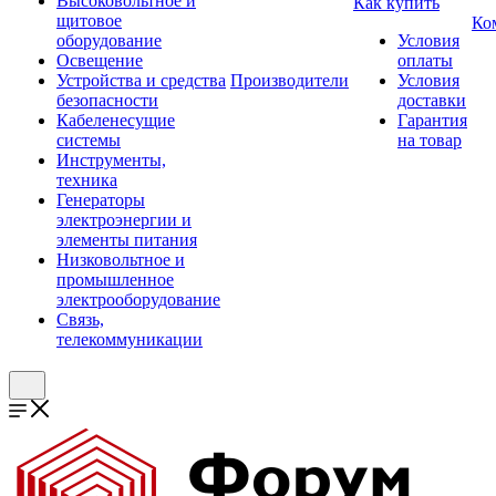
Высоковольтное и
Как купить
щитовое
Ко
оборудование
Условия
Освещение
оплаты
Устройства и средства
Производители
Условия
безопасности
доставки
Кабеленесущие
Гарантия
системы
на товар
Инструменты,
техника
Генераторы
электроэнергии и
элементы питания
Низковольтное и
промышленное
электрооборудование
Связь,
телекоммуникации