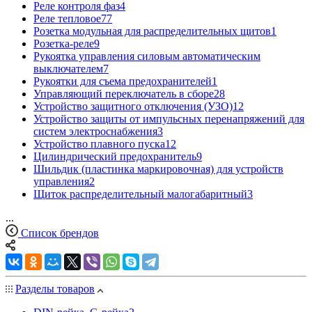
Реле контроля фаз
4
Реле тепловое
77
Розетка модульная для распределительных щитов
1
Розетка-реле
9
Рукоятка управления силовым автоматическим
выключателем
7
Рукоятки для съема предохранителей
1
Управляющий переключатель в сборе
28
Устройство защитного отключения (УЗО)
12
Устройство защиты от импульсных перенапряжений для
систем электроснабжения
3
Устройство плавного пуска
12
Цилиндрический предохранитель
9
Шильдик (пластинка маркировочная) для устройств
управления
2
Щиток распределительный малогабаритный
3
...
Список брендов
Разделы товаров