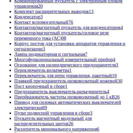
Комбинированный пускатель с электронным блоком
управления
20
Комплект расширительных выводов
13
Конденсатор
3
Контакт вспомогательный
76
Контактор/магнитный пускатель для конденсаторов
4
Контактор/магнитный пускатель/силовое реле
переменного тока (АС)
98
Корпус постов для установки аппаратов управления и
сигнализации
3
Лампа индикаторная и сигнальная
7
Многофункциональный измерительный прибор
4
Основание для цилиндрического предохранителя
3
Переключатель вольтметра
1
Переключатель для цепи управления, пакетный
19
Плавкий предохранитель низковольтный ножевой
30
Пост кнопочный в сборе
1
Предохранитель выключатель-разъединитель
4
Преобразователь частоты низковольтный до 1 кВ
26
Привод для силовых автоматических выключателей
электрический
9
Пульт подвесной управления в сборе
3
Пускатель магнитный модульный для
распределительных щитов
26
Расцепитель минимального напряжения
6