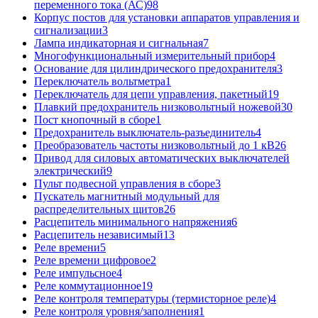
переменного тока (АС)
98
Корпус постов для установки аппаратов управления и
сигнализации
3
Лампа индикаторная и сигнальная
7
Многофункциональный измерительный прибор
4
Основание для цилиндрического предохранителя
3
Переключатель вольтметра
1
Переключатель для цепи управления, пакетный
19
Плавкий предохранитель низковольтный ножевой
30
Пост кнопочный в сборе
1
Предохранитель выключатель-разъединитель
4
Преобразователь частоты низковольтный до 1 кВ
26
Привод для силовых автоматических выключателей
электрический
9
Пульт подвесной управления в сборе
3
Пускатель магнитный модульный для
распределительных щитов
26
Расцепитель минимального напряжения
6
Расцепитель независимый
13
Реле времени
5
Реле времени цифровое
2
Реле импульсное
4
Реле коммутационное
19
Реле контроля температуры (термисторное реле)
4
Реле контроля уровня/заполнения
1