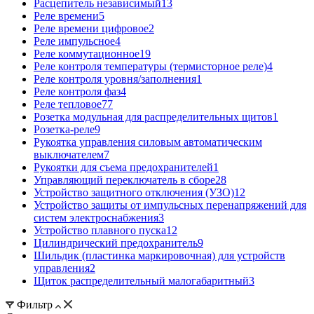
Расцепитель независимый
13
Реле времени
5
Реле времени цифровое
2
Реле импульсное
4
Реле коммутационное
19
Реле контроля температуры (термисторное реле)
4
Реле контроля уровня/заполнения
1
Реле контроля фаз
4
Реле тепловое
77
Розетка модульная для распределительных щитов
1
Розетка-реле
9
Рукоятка управления силовым автоматическим
выключателем
7
Рукоятки для съема предохранителей
1
Управляющий переключатель в сборе
28
Устройство защитного отключения (УЗО)
12
Устройство защиты от импульсных перенапряжений для
систем электроснабжения
3
Устройство плавного пуска
12
Цилиндрический предохранитель
9
Шильдик (пластинка маркировочная) для устройств
управления
2
Щиток распределительный малогабаритный
3
Фильтр