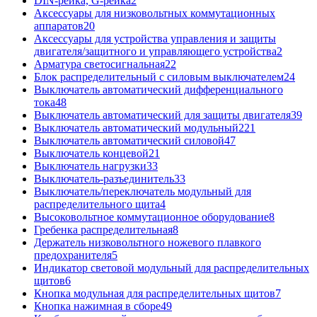
DIN-рейка, G-рейка
2
Аксессуары для низковольтных коммутационных
аппаратов
20
Аксессуары для устройства управления и защиты
двигателя/защитного и управляющего устройства
2
Арматура светосигнальная
22
Блок распределительный с силовым выключателем
24
Выключатель автоматический дифференциального
тока
48
Выключатель автоматический для защиты двигателя
39
Выключатель автоматический модульный
221
Выключатель автоматический силовой
47
Выключатель концевой
21
Выключатель нагрузки
33
Выключатель-разъединитель
33
Выключатель/переключатель модульный для
распределительного щита
4
Высоковольтное коммутационное оборудование
8
Гребенка распределительная
8
Держатель низковольтного ножевого плавкого
предохранителя
5
Индикатор световой модульный для распределительных
щитов
6
Кнопка модульная для распределительных щитов
7
Кнопка нажимная в сборе
49