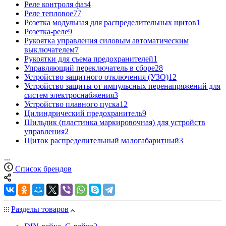
Реле контроля фаз
4
Реле тепловое
77
Розетка модульная для распределительных щитов
1
Розетка-реле
9
Рукоятка управления силовым автоматическим
выключателем
7
Рукоятки для съема предохранителей
1
Управляющий переключатель в сборе
28
Устройство защитного отключения (УЗО)
12
Устройство защиты от импульсных перенапряжений для
систем электроснабжения
3
Устройство плавного пуска
12
Цилиндрический предохранитель
9
Шильдик (пластинка маркировочная) для устройств
управления
2
Щиток распределительный малогабаритный
3
...
Список брендов
Разделы товаров