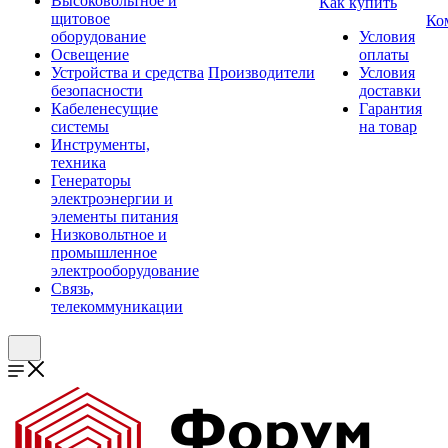
Высоковольтное и
Как купить
щитовое
Ко
оборудование
Условия
Освещение
оплаты
Устройства и средства
Производители
Условия
безопасности
доставки
Кабеленесущие
Гарантия
системы
на товар
Инструменты,
техника
Генераторы
электроэнергии и
элементы питания
Низковольтное и
промышленное
электрооборудование
Связь,
телекоммуникации