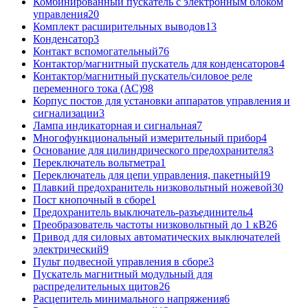
Комбинированный пускатель с электронным блоком
управления
20
Комплект расширительных выводов
13
Конденсатор
3
Контакт вспомогательный
76
Контактор/магнитный пускатель для конденсаторов
4
Контактор/магнитный пускатель/силовое реле
переменного тока (АС)
98
Корпус постов для установки аппаратов управления и
сигнализации
3
Лампа индикаторная и сигнальная
7
Многофункциональный измерительный прибор
4
Основание для цилиндрического предохранителя
3
Переключатель вольтметра
1
Переключатель для цепи управления, пакетный
19
Плавкий предохранитель низковольтный ножевой
30
Пост кнопочный в сборе
1
Предохранитель выключатель-разъединитель
4
Преобразователь частоты низковольтный до 1 кВ
26
Привод для силовых автоматических выключателей
электрический
9
Пульт подвесной управления в сборе
3
Пускатель магнитный модульный для
распределительных щитов
26
Расцепитель минимального напряжения
6