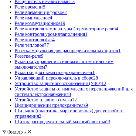
Расцепитель независимый
13
Реле времени
5
Реле времени цифровое
2
Реле импульсное
4
Реле коммутационное
19
Реле контроля температуры (термисторное реле)
4
Реле контроля уровня/заполнения
1
Реле контроля фаз
4
Реле тепловое
77
Розетка модульная для распределительных щитов
1
Розетка-реле
9
Рукоятка управления силовым автоматическим
выключателем
7
Рукоятки для съема предохранителей
1
Управляющий переключатель в сборе
28
Устройство защитного отключения (УЗО)
12
Устройство защиты от импульсных перенапряжений для
систем электроснабжения
3
Устройство плавного пуска
12
Цилиндрический предохранитель
9
Шильдик (пластинка маркировочная) для устройств
управления
2
Щиток распределительный малогабаритный
3
Фильтр