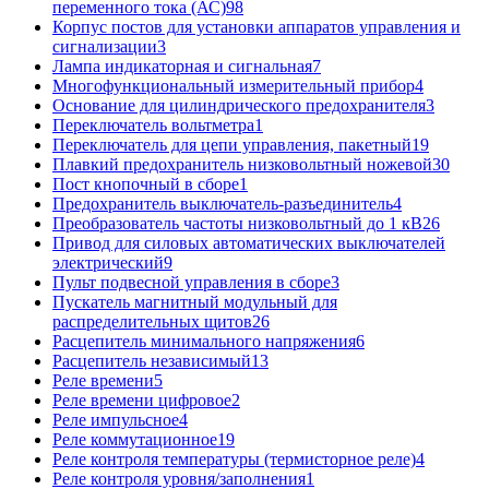
переменного тока (АС)
98
Корпус постов для установки аппаратов управления и
сигнализации
3
Лампа индикаторная и сигнальная
7
Многофункциональный измерительный прибор
4
Основание для цилиндрического предохранителя
3
Переключатель вольтметра
1
Переключатель для цепи управления, пакетный
19
Плавкий предохранитель низковольтный ножевой
30
Пост кнопочный в сборе
1
Предохранитель выключатель-разъединитель
4
Преобразователь частоты низковольтный до 1 кВ
26
Привод для силовых автоматических выключателей
электрический
9
Пульт подвесной управления в сборе
3
Пускатель магнитный модульный для
распределительных щитов
26
Расцепитель минимального напряжения
6
Расцепитель независимый
13
Реле времени
5
Реле времени цифровое
2
Реле импульсное
4
Реле коммутационное
19
Реле контроля температуры (термисторное реле)
4
Реле контроля уровня/заполнения
1