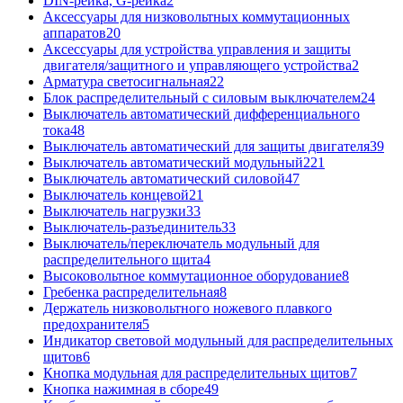
DIN-рейка, G-рейка
2
Аксессуары для низковольтных коммутационных
аппаратов
20
Аксессуары для устройства управления и защиты
двигателя/защитного и управляющего устройства
2
Арматура светосигнальная
22
Блок распределительный с силовым выключателем
24
Выключатель автоматический дифференциального
тока
48
Выключатель автоматический для защиты двигателя
39
Выключатель автоматический модульный
221
Выключатель автоматический силовой
47
Выключатель концевой
21
Выключатель нагрузки
33
Выключатель-разъединитель
33
Выключатель/переключатель модульный для
распределительного щита
4
Высоковольтное коммутационное оборудование
8
Гребенка распределительная
8
Держатель низковольтного ножевого плавкого
предохранителя
5
Индикатор световой модульный для распределительных
щитов
6
Кнопка модульная для распределительных щитов
7
Кнопка нажимная в сборе
49