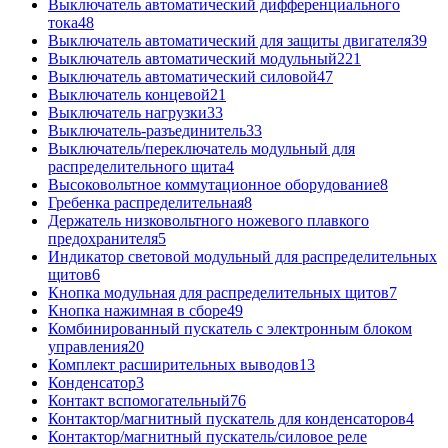
Выключатель автоматический дифференциального
тока
48
Выключатель автоматический для защиты двигателя
39
Выключатель автоматический модульный
221
Выключатель автоматический силовой
47
Выключатель концевой
21
Выключатель нагрузки
33
Выключатель-разъединитель
33
Выключатель/переключатель модульный для
распределительного щита
4
Высоковольтное коммутационное оборудование
8
Гребенка распределительная
8
Держатель низковольтного ножевого плавкого
предохранителя
5
Индикатор световой модульный для распределительных
щитов
6
Кнопка модульная для распределительных щитов
7
Кнопка нажимная в сборе
49
Комбинированный пускатель с электронным блоком
управления
20
Комплект расширительных выводов
13
Конденсатор
3
Контакт вспомогательный
76
Контактор/магнитный пускатель для конденсаторов
4
Контактор/магнитный пускатель/силовое реле