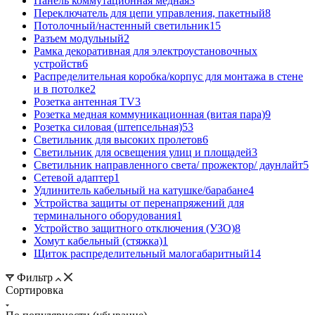
Панель коммутационная медная
3
Переключатель для цепи управления, пакетный
8
Потолочный/настенный светильник
15
Разъем модульный
2
Рамка декоративная для электроустановочных
устройств
6
Распределительная коробка/корпус для монтажа в стене
и в потолке
2
Розетка антенная TV
3
Розетка медная коммуникационная (витая пара)
9
Розетка силовая (штепсельная)
53
Светильник для высоких пролетов
6
Светильник для освещения улиц и площадей
3
Светильник направленного света/ прожектор/ даунлайт
5
Сетевой адаптер
1
Удлинитель кабельный на катушке/барабане
4
Устройства защиты от перенапряжений для
терминального оборудования
1
Устройство защитного отключения (УЗО)
8
Хомут кабельный (стяжка)
1
Щиток распределительный малогабаритный
14
Фильтр
Сортировка