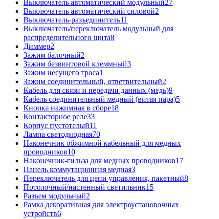
Выключатель автоматический модульный
27
Выключатель автоматический силовой
2
Выключатель-разъединитель
11
Выключатель/переключатель модульный для
распределительного щита
8
Диммер
2
Зажим балочный
2
Зажим безвинтовой клеммный
3
Зажим несущего троса
1
Зажим соединительный, ответвительный
2
Кабель для связи и передачи данных (медь)
9
Кабель соединительный медный (витая пара)
5
Кнопка нажимная в сборе
18
Контакторное реле
33
Корпус пустотелый
11
Лампа светодиодная
70
Наконечник обжимной кабельный для медных
проводников
10
Наконечник-гильза для медных проводников
17
Панель коммутационная медная
3
Переключатель для цепи управления, пакетный
8
Потолочный/настенный светильник
15
Разъем модульный
2
Рамка декоративная для электроустановочных
устройств
6