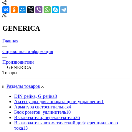
GENERICA
Главная
—
Справочная информация
—
Производители
—
GENERICA
Товары
Разделы товаров
DIN-рейка, G-рейка
8
Аксессуары для аппарата цепи управления
1
Арматура светосигнальная
4
Блок розеток, удлинитель
10
Выключатели, переключатели
36
Выключатель автоматический дифференциального
тока
13