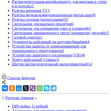
Распределительная коробка/корпус для монтажа в стене
и в потолке
2
Розетка антенная TV
3
Розетка медная коммуникационная (витая пара)
9
Розетка силовая (штепсельная)
53
Светильник для высоких пролетов
6
Светильник для освещения улиц и площадей
3
Светильник направленного света/ прожектор/ даунлайт
5
Сетевой адаптер
1
Удлинитель кабельный на катушке/барабане
4
Устройства защиты от перенапряжений для
терминального оборудования
1
Устройство защитного отключения (УЗО)
8
Хомут кабельный (стяжка)
1
Щиток распределительный малогабаритный
14
...
Список брендов
Разделы товаров
DIN-рейка, G-рейка
8
Аксессуары для аппарата цепи управления
1