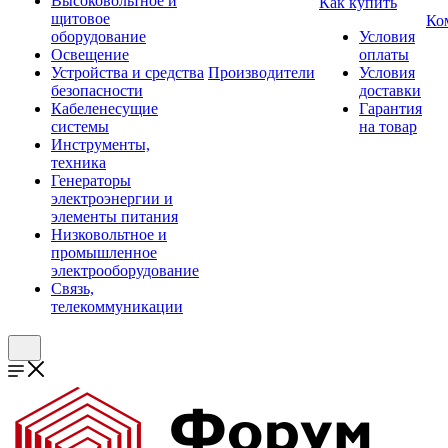
Высоковольтное и
Как купить
щитовое
Ко
оборудование
Условия
Освещение
оплаты
Устройства и средства
Производители
Условия
безопасности
доставки
Кабеленесущие
Гарантия
системы
на товар
Инструменты,
техника
Генераторы
электроэнергии и
элементы питания
Низковольтное и
промышленное
электрооборудование
Связь,
телекоммуникации