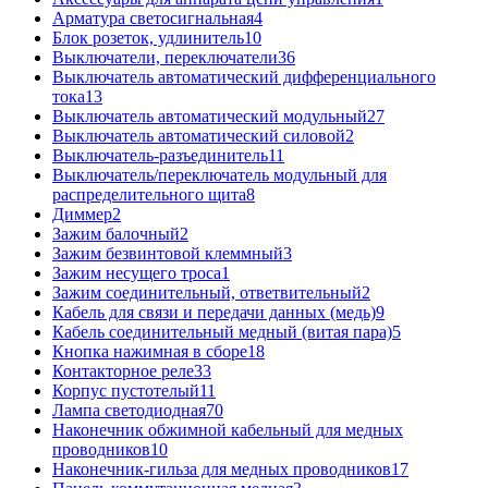
Арматура светосигнальная
4
Блок розеток, удлинитель
10
Выключатели, переключатели
36
Выключатель автоматический дифференциального
тока
13
Выключатель автоматический модульный
27
Выключатель автоматический силовой
2
Выключатель-разъединитель
11
Выключатель/переключатель модульный для
распределительного щита
8
Диммер
2
Зажим балочный
2
Зажим безвинтовой клеммный
3
Зажим несущего троса
1
Зажим соединительный, ответвительный
2
Кабель для связи и передачи данных (медь)
9
Кабель соединительный медный (витая пара)
5
Кнопка нажимная в сборе
18
Контакторное реле
33
Корпус пустотелый
11
Лампа светодиодная
70
Наконечник обжимной кабельный для медных
проводников
10
Наконечник-гильза для медных проводников
17