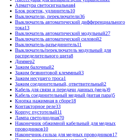
Арматура светосигнальная
4
Блок розеток, удлинитель
10
Выключатели, переключатели
36
Выключатель автоматический дифференциального
тока
13
Выключатель автоматический модульный
27
Выключатель автоматический силовой
2
Выключатель-разъединитель
11
Выключатель/переключатель модульный для
распределительного щита
8
Диммер
2
Зажим балочный
2
Зажим безвинтовой клеммный
3
Зажим несущего троса
1
Зажим соединительный, ответвительный
2
Кабель для связи и передачи данных (медь)
9
Кабель соединительный медный (витая пара)
5
Кнопка нажимная в сборе
18
Контакторное реле
33
Корпус пустотелый
11
Лампа светодиодная
70
Наконечник обжимной кабельный для медных
проводников
10
Наконечник-гильза для медных проводников
17