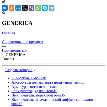
GENERICA
Главная
—
Справочная информация
—
Производители
—
GENERICA
Товары
Разделы товаров
DIN-рейка, G-рейка
8
Аксессуары для аппарата цепи управления
1
Арматура светосигнальная
4
Блок розеток, удлинитель
10
Выключатели, переключатели
36
Выключатель автоматический дифференциального
тока
13