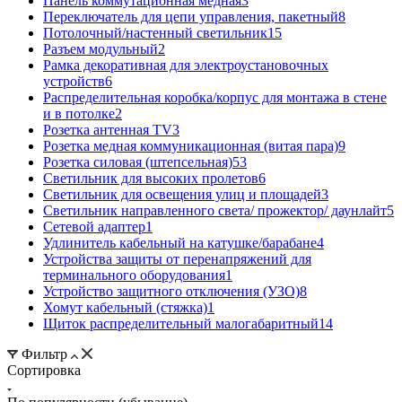
Панель коммутационная медная
3
Переключатель для цепи управления, пакетный
8
Потолочный/настенный светильник
15
Разъем модульный
2
Рамка декоративная для электроустановочных
устройств
6
Распределительная коробка/корпус для монтажа в стене
и в потолке
2
Розетка антенная TV
3
Розетка медная коммуникационная (витая пара)
9
Розетка силовая (штепсельная)
53
Светильник для высоких пролетов
6
Светильник для освещения улиц и площадей
3
Светильник направленного света/ прожектор/ даунлайт
5
Сетевой адаптер
1
Удлинитель кабельный на катушке/барабане
4
Устройства защиты от перенапряжений для
терминального оборудования
1
Устройство защитного отключения (УЗО)
8
Хомут кабельный (стяжка)
1
Щиток распределительный малогабаритный
14
Фильтр
Сортировка