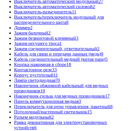
Выключатель автоматический модульный
27
Выключатель автоматический силовой
2
Выключатель-разъединитель
11
Выключатель/переключатель модульный для
распределительного щита
8
Диммер
2
Зажим балочный
2
Зажим безвинтовой клеммный
3
Зажим несущего троса
1
Зажим соединительный, ответвительный
2
Кабель для связи и передачи данных (медь)
9
Кабель соединительный медный (витая пара)
5
Кнопка нажимная в сборе
18
Контакторное реле
33
Корпус пустотелый
11
Лампа светодиодная
70
Наконечник обжимной кабельный для медных
проводников
10
Наконечник-гильза для медных проводников
17
Панель коммутационная медная
3
Переключатель для цепи управления, пакетный
8
Потолочный/настенный светильник
15
Разъем модульный
2
Рамка декоративная для электроустановочных
устройств
6