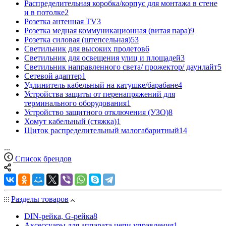
Распределительная коробка/корпус для монтажа в стене
и в потолке
2
Розетка антенная TV
3
Розетка медная коммуникационная (витая пара)
9
Розетка силовая (штепсельная)
53
Светильник для высоких пролетов
6
Светильник для освещения улиц и площадей
3
Светильник направленного света/ прожектор/ даунлайт
5
Сетевой адаптер
1
Удлинитель кабельный на катушке/барабане
4
Устройства защиты от перенапряжений для
терминального оборудования
1
Устройство защитного отключения (УЗО)
8
Хомут кабельный (стяжка)
1
Щиток распределительный малогабаритный
14
...
Список брендов
Разделы товаров
DIN-рейка, G-рейка
8
Аксессуары для аппарата цепи управления
1