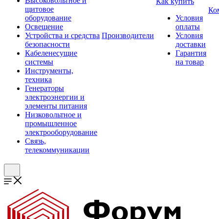
Высоковольтное и
Как купить
щитовое
Ко
оборудование
Условия
Освещение
оплаты
Устройства и средства
Производители
Условия
безопасности
доставки
Кабеленесущие
Гарантия
системы
на товар
Инструменты,
техника
Генераторы
электроэнергии и
элементы питания
Низковольтное и
промышленное
электрооборудование
Связь,
телекоммуникации