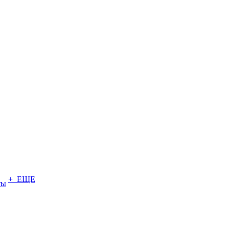
+ ЕЩЕ
ты