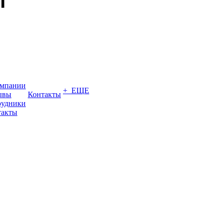
омпании
+ ЕЩЕ
ывы
Контакты
рудники
такты