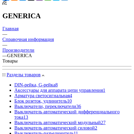
GENERICA
Главная
—
Справочная информация
—
Производители
—
GENERICA
Товары
Разделы товаров
DIN-рейка, G-рейка
8
Аксессуары для аппарата цепи управления
1
Арматура светосигнальная
4
Блок розеток, удлинитель
10
Выключатели, переключатели
36
Выключатель автоматический дифференциального
тока
13
Выключатель автоматический модульный
27
Выключатель автоматический силовой
2
Выключатель-разъединитель
11