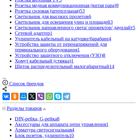
Розетка медная коммуникационная (витая пара)
9
Розетка силовая (штепсельная)
53
Светильник для высоких пролетов
6
Светильник для освещения улиц и площадей
3
Светильник направленного света/ прожектор/ даунлайт
5
Сетевой адаптер
1
Удлинитель кабельный на катушке/барабане
4
Устройства защиты от перенапряжений для
терминального оборудования
1
Устройство защитного отключения (УЗО)
8
Хомут кабельный (стяжка)
1
Щиток распределительный малогабаритный
14
...
Список брендов
Разделы товаров
DIN-рейка, G-рейка
8
Аксессуары для аппарата цепи управления
1
Арматура светосигнальная
4
Блок розеток, удлинитель
10