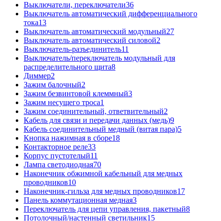
Выключатели, переключатели
36
Выключатель автоматический дифференциального
тока
13
Выключатель автоматический модульный
27
Выключатель автоматический силовой
2
Выключатель-разъединитель
11
Выключатель/переключатель модульный для
распределительного щита
8
Диммер
2
Зажим балочный
2
Зажим безвинтовой клеммный
3
Зажим несущего троса
1
Зажим соединительный, ответвительный
2
Кабель для связи и передачи данных (медь)
9
Кабель соединительный медный (витая пара)
5
Кнопка нажимная в сборе
18
Контакторное реле
33
Корпус пустотелый
11
Лампа светодиодная
70
Наконечник обжимной кабельный для медных
проводников
10
Наконечник-гильза для медных проводников
17
Панель коммутационная медная
3
Переключатель для цепи управления, пакетный
8
Потолочный/настенный светильник
15