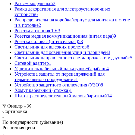
Разъем модульный
2
Рамка декоративная для электроустановочных
устройств
6
Распределительная коробка/корпус для монтажа в стене
и в потолке
2
Розетка антенная TV
3
Розетка медная коммуникационная (витая пара)
9
Розетка силовая (штепсельная)
53
Светильник для высоких пролетов
6
Светильник для освещения улиц и площадей
3
Светильник направленного света/ прожектор/ даунлайт
5
Сетевой адаптер
1
Удлинитель кабельный на катушке/барабане
4
Устройства защиты от перенапряжений для
терминального оборудования
1
Устройство защитного отключения (УЗО)
8
Хомут кабельный (стяжка)
1
Щиток распределительный малогабаритный
14
Фильтр
Сортировка
По популярности (убывание)
Розничная цена