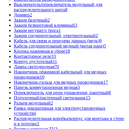
Выключатель/переключатель модульный для
распределительного щита
8
Диммер
2
Зажим балочный
2
Зажим безвинтовой клеммный
3
Зажим несущего троса
1
Зажим соединительный, ответвительный
2
Кабель для связи и передачи данных (медь)
9
Кабель соединительный медный (витая пара)
5
Кнопка нажимная в сборе
18
Контакторное реле
33
Корпус пустотелый
11
Лампа светодиодная
70
Наконечник обжимной кабельный для медных
проводников
10
Наконечник-гильза для медных проводников
17
Панель коммутационная медная
3
Переключатель для цепи управления, пакетный
8
Потолочный/настенный светильник
15
Разъем модульный
2
Рамка декоративная для электроустановочных
устройств
6
Распределительная коробка/корпус для монтажа в стене
и в потолке
2
Розетка антенная TV
3