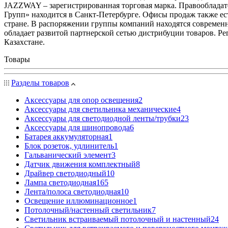
JAZZWAY – зарегистрированная торговая марка. Правообла
Групп» находится в Санкт-Петербурге. Офисы продаж также ест
стране. В распоряжении группы компаний находятся современн
обладает развитой партнерской сетью дистрибуции товаров. Р
Казахстане.
Товары
Разделы товаров
Аксессуары для опор освещения
2
Аксессуары для светильника механические
4
Аксессуары для светодиодной ленты/трубки
23
Аксессуары для шинопровода
6
Батарея аккумуляторная
1
Блок розеток, удлинитель
1
Гальванический элемент
3
Датчик движения комплектный
8
Драйвер светодиодный
10
Лампа светодиодная
165
Лента/полоса светодиодная
10
Освещение иллюминационное
1
Потолочный/настенный светильник
7
Светильник встраиваемый потолочный и настенный
24