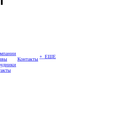
омпании
+ ЕЩЕ
ывы
Контакты
рудники
такты