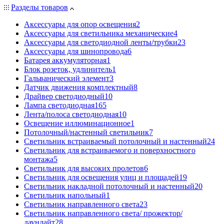
Разделы товаров
Аксессуары для опор освещения
2
Аксессуары для светильника механические
4
Аксессуары для светодиодной ленты/трубки
23
Аксессуары для шинопровода
6
Батарея аккумуляторная
1
Блок розеток, удлинитель
1
Гальванический элемент
3
Датчик движения комплектный
8
Драйвер светодиодный
10
Лампа светодиодная
165
Лента/полоса светодиодная
10
Освещение иллюминационное
1
Потолочный/настенный светильник
7
Светильник встраиваемый потолочный и настенный
24
Светильник для встраиваемого и поверхностного
монтажа
5
Светильник для высоких пролетов
6
Светильник для освещения улиц и площадей
19
Светильник накладной потолочный и настенный
20
Светильник напольный
1
Светильник направленного света
23
Светильник направленного света/ прожектор/
даунлайт
28