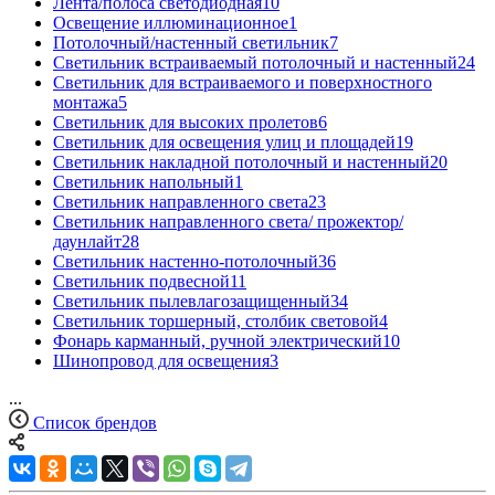
Лента/полоса светодиодная
10
Освещение иллюминационное
1
Потолочный/настенный светильник
7
Светильник встраиваемый потолочный и настенный
24
Светильник для встраиваемого и поверхностного
монтажа
5
Светильник для высоких пролетов
6
Светильник для освещения улиц и площадей
19
Светильник накладной потолочный и настенный
20
Светильник напольный
1
Светильник направленного света
23
Светильник направленного света/ прожектор/
даунлайт
28
Светильник настенно-потолочный
36
Светильник подвесной
11
Светильник пылевлагозащищенный
34
Светильник торшерный, столбик световой
4
Фонарь карманный, ручной электрический
10
Шинопровод для освещения
3
...
Список брендов