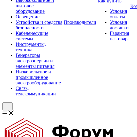
Высоковольтное и
Как купить
щитовое
Ко
оборудование
Условия
Освещение
оплаты
Устройства и средства
Производители
Условия
безопасности
доставки
Кабеленесущие
Гарантия
системы
на товар
Инструменты,
техника
Генераторы
электроэнергии и
элементы питания
Низковольтное и
промышленное
электрооборудование
Связь,
телекоммуникации