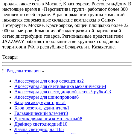
продаж также есть в Москве, Красноярске, Ростове-на-Дону. В
настоящее время в «Перспектива групп» работают более 300
человек по всей стране. В распоряжении группы компаний
находятся современные складские комплексы в Санкт-
Петербурге, Москве, Красноярске, общей площадью более 22
000 кв. метров. Компания обладает развитой партнерской
сетью дистрибуции товаров. Региональные представители
JAZZWAY работают в большинстве крупных городов на
территории РФ, в республике Беларусь и в Казахстане.
Товары
Разделы товаров
Аксессуары для опор освещения
2
Аксессуары для светильника механические
4
Аксессуары для светодиодной ленты/трубки
23
Аксессуары для шинопровода
6
Батарея аккумуляторная
1
Блок розеток, удлинитель
1
Гальванический элемент
3
Датчик движения комплектный
8
Драйвер светодиодный
10
Лампа светодиодная
165