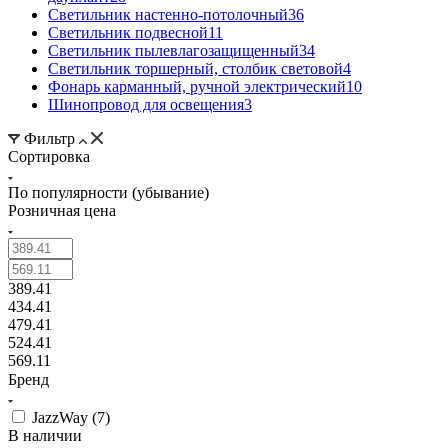
Светильник настенно-потолочный
36
Светильник подвесной
11
Светильник пылевлагозащищенный
34
Светильник торшерный, столбик световой
4
Фонарь карманный, ручной электрический
10
Шинопровод для освещения
3
Фильтр
Сортировка
По популярности (убывание)
Розничная цена
389.41
434.41
479.41
524.41
569.11
Бренд
JazzWay (
7
)
В наличии