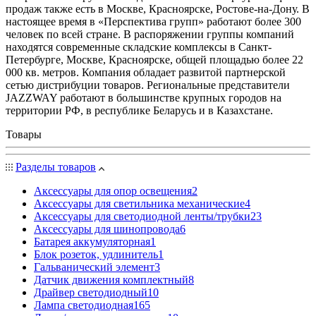
продаж также есть в Москве, Красноярске, Ростове-на-Дону. В
настоящее время в «Перспектива групп» работают более 300
человек по всей стране. В распоряжении группы компаний
находятся современные складские комплексы в Санкт-
Петербурге, Москве, Красноярске, общей площадью более 22
000 кв. метров. Компания обладает развитой партнерской
сетью дистрибуции товаров. Региональные представители
JAZZWAY работают в большинстве крупных городов на
территории РФ, в республике Беларусь и в Казахстане.
Товары
Разделы товаров
Аксессуары для опор освещения
2
Аксессуары для светильника механические
4
Аксессуары для светодиодной ленты/трубки
23
Аксессуары для шинопровода
6
Батарея аккумуляторная
1
Блок розеток, удлинитель
1
Гальванический элемент
3
Датчик движения комплектный
8
Драйвер светодиодный
10
Лампа светодиодная
165