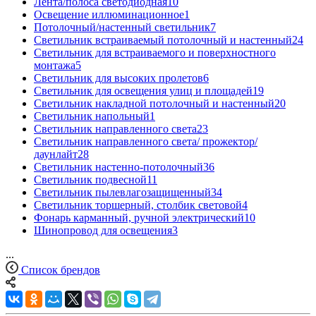
Лента/полоса светодиодная
10
Освещение иллюминационное
1
Потолочный/настенный светильник
7
Светильник встраиваемый потолочный и настенный
24
Светильник для встраиваемого и поверхностного
монтажа
5
Светильник для высоких пролетов
6
Светильник для освещения улиц и площадей
19
Светильник накладной потолочный и настенный
20
Светильник напольный
1
Светильник направленного света
23
Светильник направленного света/ прожектор/
даунлайт
28
Светильник настенно-потолочный
36
Светильник подвесной
11
Светильник пылевлагозащищенный
34
Светильник торшерный, столбик световой
4
Фонарь карманный, ручной электрический
10
Шинопровод для освещения
3
...
Список брендов