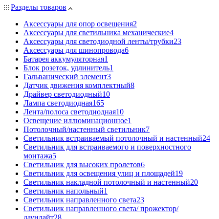
Разделы товаров
Аксессуары для опор освещения
2
Аксессуары для светильника механические
4
Аксессуары для светодиодной ленты/трубки
23
Аксессуары для шинопровода
6
Батарея аккумуляторная
1
Блок розеток, удлинитель
1
Гальванический элемент
3
Датчик движения комплектный
8
Драйвер светодиодный
10
Лампа светодиодная
165
Лента/полоса светодиодная
10
Освещение иллюминационное
1
Потолочный/настенный светильник
7
Светильник встраиваемый потолочный и настенный
24
Светильник для встраиваемого и поверхностного
монтажа
5
Светильник для высоких пролетов
6
Светильник для освещения улиц и площадей
19
Светильник накладной потолочный и настенный
20
Светильник напольный
1
Светильник направленного света
23
Светильник направленного света/ прожектор/
даунлайт
28