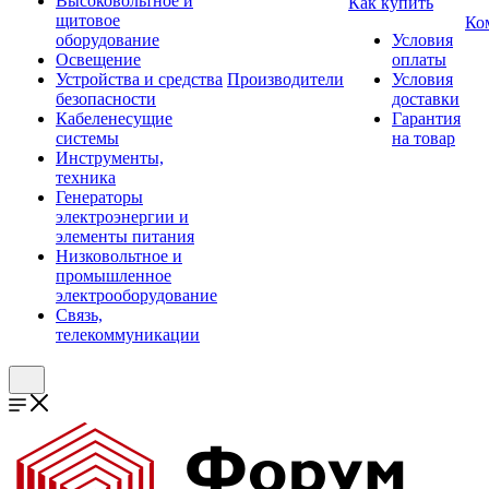
Высоковольтное и
Как купить
щитовое
Ко
оборудование
Условия
Освещение
оплаты
Устройства и средства
Производители
Условия
безопасности
доставки
Кабеленесущие
Гарантия
системы
на товар
Инструменты,
техника
Генераторы
электроэнергии и
элементы питания
Низковольтное и
промышленное
электрооборудование
Связь,
телекоммуникации