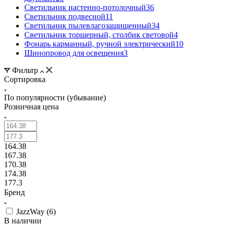
Светильник настенно-потолочный
36
Светильник подвесной
11
Светильник пылевлагозащищенный
34
Светильник торшерный, столбик световой
4
Фонарь карманный, ручной электрический
10
Шинопровод для освещения
3
Фильтр
Сортировка
По популярности (убывание)
Розничная цена
164.38
167.38
170.38
174.38
177.3
Бренд
JazzWay (
6
)
В наличии