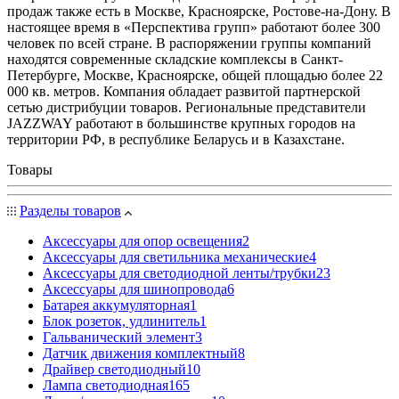
продаж также есть в Москве, Красноярске, Ростове-на-Дону. В
настоящее время в «Перспектива групп» работают более 300
человек по всей стране. В распоряжении группы компаний
находятся современные складские комплексы в Санкт-
Петербурге, Москве, Красноярске, общей площадью более 22
000 кв. метров. Компания обладает развитой партнерской
сетью дистрибуции товаров. Региональные представители
JAZZWAY работают в большинстве крупных городов на
территории РФ, в республике Беларусь и в Казахстане.
Товары
Разделы товаров
Аксессуары для опор освещения
2
Аксессуары для светильника механические
4
Аксессуары для светодиодной ленты/трубки
23
Аксессуары для шинопровода
6
Батарея аккумуляторная
1
Блок розеток, удлинитель
1
Гальванический элемент
3
Датчик движения комплектный
8
Драйвер светодиодный
10
Лампа светодиодная
165