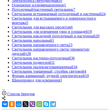
Лента/полоса светодиодная
10
Освещение иллюминационное
1
Потолочный/настенный светильник
7
Светильник встраиваемый потолочный и настенный
24
Светильник для встраиваемого и поверхностного
монтажа
5
Светильник для высоких пролетов
6
Светильник для освещения улиц и площадей
19
Светильник накладной потолочный и настенный
20
Светильник напольный
1
Светильник направленного света
23
Светильник направленного света/ прожектор/
даунлайт
28
Светильник настенно-потолочный
36
Светильник подвесной
11
Светильник пылевлагозащищенный
34
Светильник торшерный, столбик световой
4
Фонарь карманный, ручной электрический
10
Шинопровод для освещения
3
...
Список брендов