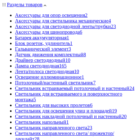
Разделы товаров
Аксессуары для опор освещения
2
Аксессуары для светильника механические
4
Аксессуары для светодиодной ленты/трубки
23
Аксессуары для шинопровода
6
Батарея аккумуляторная
1
Блок розеток, удлинитель
1
Гальванический элемент
3
Датчик движения комплектный
8
Драйвер светодиодный
10
Лампа светодиодная
165
Лента/полоса светодиодная
10
Освещение иллюминационное
1
Потолочный/настенный светильник
7
Светильник встраиваемый потолочный и настенный
24
Светильник для встраиваемого и поверхностного
монтажа
5
Светильник для высоких пролетов
6
Светильник для освещения улиц и площадей
19
Светильник накладной потолочный и настенный
20
Светильник напольный
1
Светильник направленного света
23
Светильник направленного света/ прожектор/
даунлайт
28