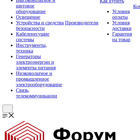
Высоковольтное и
Как купить
щитовое
Ко
оборудование
Условия
Освещение
оплаты
Устройства и средства
Производители
Условия
безопасности
доставки
Кабеленесущие
Гарантия
системы
на товар
Инструменты,
техника
Генераторы
электроэнергии и
элементы питания
Низковольтное и
промышленное
электрооборудование
Связь,
телекоммуникации