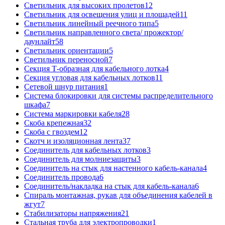
Светильник для высоких пролетов
12
Светильник для освещения улиц и площадей
11
Светильник линейный реечного типа
5
Светильник направленного света/ прожектор/
даунлайт
58
Светильник ориентации
5
Светильник переносной
7
Секция Т-образная для кабельного лотка
4
Секция угловая для кабельных лотков
11
Сетевой шнур питания
1
Система блокировки для системы распределительного
шкафа
7
Система маркировки кабеля
28
Скоба крепежная
32
Скоба с гвоздем
12
Скотч и изоляционная лента
37
Соединитель для кабельных лотков
3
Соединитель для молниезащиты
3
Соединитель на стык для настенного кабель-канала
4
Соединитель провода
6
Соединитель/накладка на стык для кабель-канала
6
Спираль монтажная, рукав для объединения кабелей в
жгут
7
Стабилизаторы напряжения
21
Стальная труба для электропроводки
1