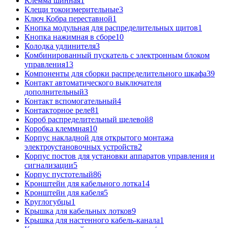
Клемма шинная
1
Клещи токоизмерительные
3
Ключ Кобра переставной
1
Кнопка модульная для распределительных щитов
1
Кнопка нажимная в сборе
10
Колодка удлинителя
3
Комбинированный пускатель с электронным блоком
управления
13
Компоненты для сборки распределительного шкафа
39
Контакт автоматического выключателя
дополнительный
3
Контакт вспомогательный
4
Контакторное реле
81
Короб распределительный щелевой
8
Коробка клеммная
10
Корпус накладной для открытого монтажа
электроустановочных устройств
2
Корпус постов для установки аппаратов управления и
сигнализации
5
Корпус пустотелый
86
Кронштейн для кабельного лотка
14
Кронштейн для кабеля
5
Круглогубцы
1
Крышка для кабельных лотков
9
Крышка для настенного кабель-канала
1