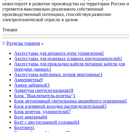
инвестирует в развитие производства на территории России и
стремится максимально реализовать собственный
производственный потенциал, способствуя развитию
электротехнической отрасли в целом.
Товары
Разделы товаров
Аксессуары для аппарата цепи управления
2
Аксессуары для ножевых плавких предохранителей
1
Аксессуары для прокладки кабеля питания/ кабеля для
передачи данных
1
Аксессуары кабельных лотков монтажные
1
Амперметры
9
Анкер забивной
3
Арматура светосигнальная
18
Блок "Выключатель-розетка"
1
Блок автономный светильника аварийного освещения
5
Блок клеммной колодки распределительный
5
Блок розеток, удлинитель
67
Болт анкерный
4
Болт с шестигранной головкой
4
Болторез
1