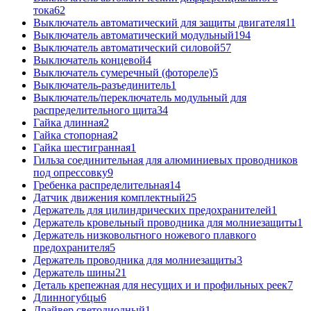
тока
62
Выключатель автоматический для защиты двигателя
11
Выключатель автоматический модульный
194
Выключатель автоматический силовой
57
Выключатель концевой
4
Выключатель сумеречный (фотореле)
5
Выключатель-разъединитель
1
Выключатель/переключатель модульный для
распределительного щита
34
Гайка длинная
2
Гайка стопорная
2
Гайка шестигранная
1
Гильза соединительная для алюминиевых проводников
под опрессовку
9
Гребенка распределительная
14
Датчик движения комплектный
25
Держатель для цилиндрических предохранителей
1
Держатель кровельный проводника для молниезащиты
1
Держатель низковольтного ножевого плавкого
предохранителя
5
Держатель проводника для молниезащиты
3
Держатель шины
21
Деталь крепежная для несущих и и профильных реек
7
Длинногубцы
6
Драйвер светодиодный
1