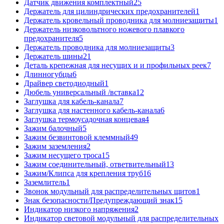
Датчик движения комплектный
25
Держатель для цилиндрических предохранителей
1
Держатель кровельный проводника для молниезащиты
1
Держатель низковольтного ножевого плавкого
предохранителя
5
Держатель проводника для молниезащиты
3
Держатель шины
21
Деталь крепежная для несущих и и профильных реек
7
Длинногубцы
6
Драйвер светодиодный
1
Дюбель универсальный /вставка
12
Заглушка для кабель-канала
7
Заглушка для настенного кабель-канала
6
Заглушка термоусадочная концевая
4
Зажим балочный
5
Зажим безвинтовой клеммный
49
Зажим заземления
2
Зажим несущего троса
15
Зажим соединительный, ответвительный
13
Зажим/Клипса для крепления труб
16
Заземлитель
1
Звонок модульный для распределительных щитов
1
Знак безопасности/Предупреждающий знак
15
Индикатор низкого напряжения
2
Индикатор световой модульный для распределительных