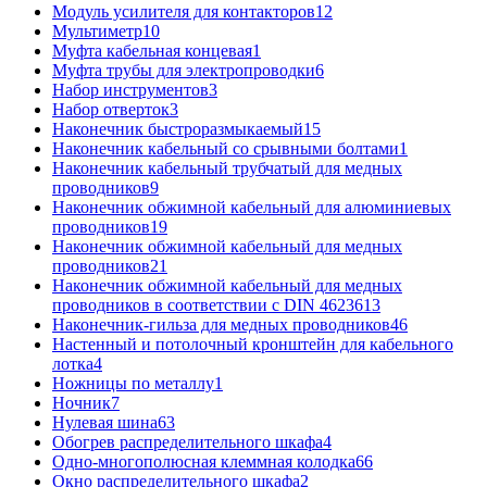
Модуль усилителя для контакторов
12
Мультиметр
10
Муфта кабельная концевая
1
Муфта трубы для электропроводки
6
Набор инструментов
3
Набор отверток
3
Наконечник быстроразмыкаемый
15
Наконечник кабельный со срывными болтами
1
Наконечник кабельный трубчатый для медных
проводников
9
Наконечник обжимной кабельный для алюминиевых
проводников
19
Наконечник обжимной кабельный для медных
проводников
21
Наконечник обжимной кабельный для медных
проводников в соответствии с DIN 46236
13
Наконечник-гильза для медных проводников
46
Настенный и потолочный кронштейн для кабельного
лотка
4
Ножницы по металлу
1
Ночник
7
Нулевая шина
63
Обогрев распределительного шкафа
4
Одно-многополюсная клеммная колодка
66
Окно распределительного шкафа
2