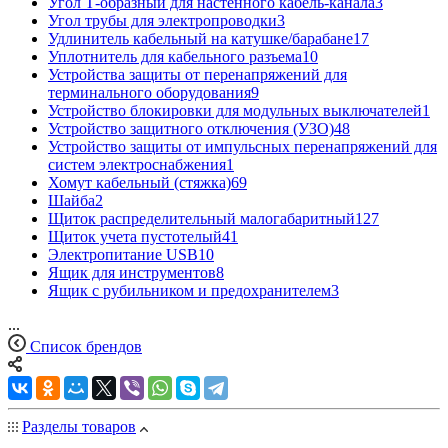
Угол Т-образный для настенного кабель-канала
3
Угол трубы для электропроводки
3
Удлинитель кабельный на катушке/барабане
17
Уплотнитель для кабельного разъема
10
Устройства защиты от перенапряжений для
терминального оборудования
9
Устройство блокировки для модульных выключателей
1
Устройство защитного отключения (УЗО)
48
Устройство защиты от импульсных перенапряжений для
систем электроснабжения
1
Хомут кабельный (стяжка)
69
Шайба
2
Щиток распределительный малогабаритный
127
Щиток учета пустотелый
41
Электропитание USB
10
Ящик для инструментов
8
Ящик с рубильником и предохранителем
3
...
Список брендов
Разделы товаров