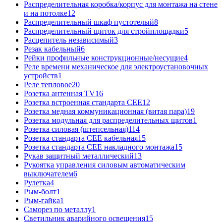
Распределительная коробка/корпус для монтажа на стене
и на потолке
12
Распределительный шкаф пустотелый
8
Распределительный щиток для стройплощадки
5
Расцепитель независимый
3
Резак кабельный
6
Рейки профильные конструкционные/несущие
4
Реле времени механическое для электроустановочных
устройств
1
Реле тепловое
20
Розетка антенная TV
16
Розетка встроенная стандарта CEE
12
Розетка медная коммуникационная (витая пара)
19
Розетка модульная для распределительных щитов
1
Розетка силовая (штепсельная)
114
Розетка стандарта СЕЕ кабельная
15
Розетка стандарта СЕЕ накладного монтажа
15
Рукав защитный металлический
13
Рукоятка управления силовым автоматическим
выключателем
6
Рулетка
4
Рым-болт
1
Рым-гайка
1
Саморез по металлу
1
Светильник аварийного освещения
15