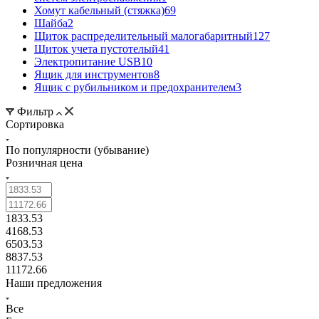
Хомут кабельный (стяжка)
69
Шайба
2
Щиток распределительный малогабаритный
127
Щиток учета пустотелый
41
Электропитание USB
10
Ящик для инструментов
8
Ящик с рубильником и предохранителем
3
Фильтр
Сортировка
По популярности (убывание)
Розничная цена
1833.53
4168.53
6503.53
8837.53
11172.66
Наши предложения
Все