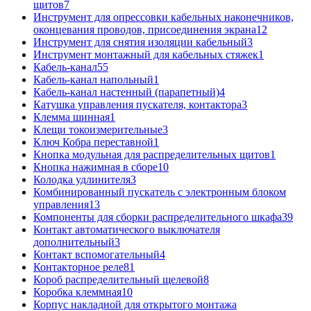
щитов
7
Инструмент для опрессовки кабельных наконечников,
оконцевания проводов, присоединения экрана
12
Инструмент для снятия изоляции кабельный
3
Инструмент монтажный для кабельных стяжек
1
Кабель-канал
55
Кабель-канал напольный
1
Кабель-канал настенный (парапетный)
4
Катушка управления пускателя, контактора
3
Клемма шинная
1
Клещи токоизмерительные
3
Ключ Кобра переставной
1
Кнопка модульная для распределительных щитов
1
Кнопка нажимная в сборе
10
Колодка удлинителя
3
Комбинированный пускатель с электронным блоком
управления
13
Компоненты для сборки распределительного шкафа
39
Контакт автоматического выключателя
дополнительный
3
Контакт вспомогательный
4
Контакторное реле
81
Короб распределительный щелевой
8
Коробка клеммная
10
Корпус накладной для открытого монтажа