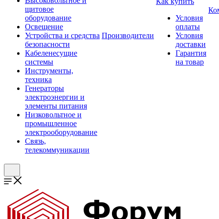
Высоковольтное и
Как купить
щитовое
Ко
оборудование
Условия
Освещение
оплаты
Устройства и средства
Производители
Условия
безопасности
доставки
Кабеленесущие
Гарантия
системы
на товар
Инструменты,
техника
Генераторы
электроэнергии и
элементы питания
Низковольтное и
промышленное
электрооборудование
Связь,
телекоммуникации