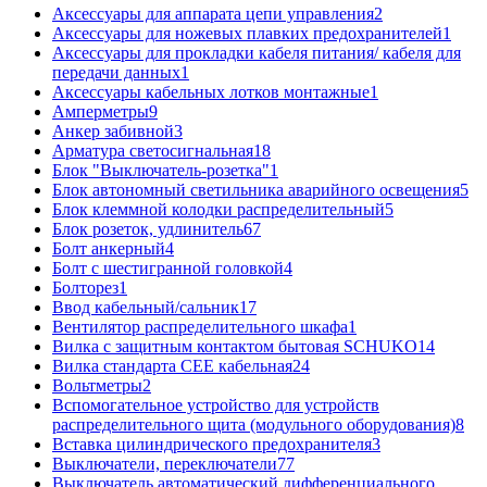
Аксессуары для аппарата цепи управления
2
Аксессуары для ножевых плавких предохранителей
1
Аксессуары для прокладки кабеля питания/ кабеля для
передачи данных
1
Аксессуары кабельных лотков монтажные
1
Амперметры
9
Анкер забивной
3
Арматура светосигнальная
18
Блок "Выключатель-розетка"
1
Блок автономный светильника аварийного освещения
5
Блок клеммной колодки распределительный
5
Блок розеток, удлинитель
67
Болт анкерный
4
Болт с шестигранной головкой
4
Болторез
1
Ввод кабельный/сальник
17
Вентилятор распределительного шкафа
1
Вилка с защитным контактом бытовая SCHUKO
14
Вилка стандарта CEE кабельная
24
Вольтметры
2
Вспомогательное устройство для устройств
распределительного щита (модульного оборудования)
8
Вставка цилиндрического предохранителя
3
Выключатели, переключатели
77
Выключатель автоматический дифференциального