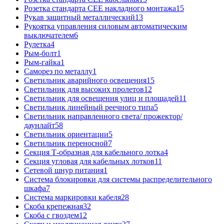
Розетка стандарта СЕЕ накладного монтажа
15
Рукав защитный металлический
13
Рукоятка управления силовым автоматическим
выключателем
6
Рулетка
4
Рым-болт
1
Рым-гайка
1
Саморез по металлу
1
Светильник аварийного освещения
15
Светильник для высоких пролетов
12
Светильник для освещения улиц и площадей
11
Светильник линейный реечного типа
5
Светильник направленного света/ прожектор/
даунлайт
58
Светильник ориентации
5
Светильник переносной
7
Секция Т-образная для кабельного лотка
4
Секция угловая для кабельных лотков
11
Сетевой шнур питания
1
Система блокировки для системы распределительного
шкафа
7
Система маркировки кабеля
28
Скоба крепежная
32
Скоба с гвоздем
12