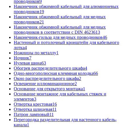
проводников
9
Наконечник обжимной кабельный для алюминиевых
проводников
19
Наконечник обжимной кабельный для медных
проводников
21
Наконечник обжимной кабельный для медных
проводников в соответствии с DIN 46236
13
Наконечник-гильза для медных проводников
46
Настенный и потолочный кронштейн для кабельного
лотка
4
Ножницы по металлу
1
Ночник
7
Нулевая шина
63
Обогрев распределительного шкафа
4
Одно-многополюсная клеммная колодка
66
Окно распределительного шкафа
2
Освещение иллюминационное
2
Основание для открытого монтажа
1
Основание монтажное для кабельных стяжек и
элементов
3
Отвертка крестовая
16
Отвертка шлицевая
11
Патрон ламповый
11
Перегородка разделительная для настенного кабель-
канала
1