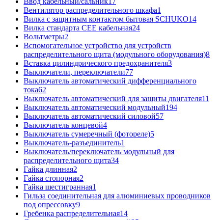
Ввод кабельный/сальник
17
Вентилятор распределительного шкафа
1
Вилка с защитным контактом бытовая SCHUKO
14
Вилка стандарта CEE кабельная
24
Вольтметры
2
Вспомогательное устройство для устройств
распределительного щита (модульного оборудования)
8
Вставка цилиндрического предохранителя
3
Выключатели, переключатели
77
Выключатель автоматический дифференциального
тока
62
Выключатель автоматический для защиты двигателя
11
Выключатель автоматический модульный
194
Выключатель автоматический силовой
57
Выключатель концевой
4
Выключатель сумеречный (фотореле)
5
Выключатель-разъединитель
1
Выключатель/переключатель модульный для
распределительного щита
34
Гайка длинная
2
Гайка стопорная
2
Гайка шестигранная
1
Гильза соединительная для алюминиевых проводников
под опрессовку
9
Гребенка распределительная
14