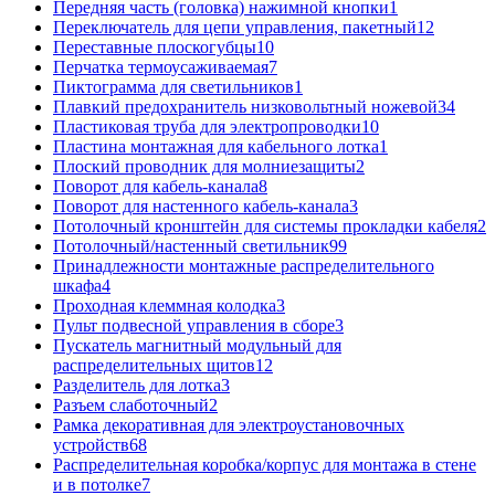
Передняя часть (головка) нажимной кнопки
1
Переключатель для цепи управления, пакетный
12
Переставные плоскогубцы
10
Перчатка термоусаживаемая
7
Пиктограмма для светильников
1
Плавкий предохранитель низковольтный ножевой
34
Пластиковая труба для электропроводки
10
Пластина монтажная для кабельного лотка
1
Плоский проводник для молниезащиты
2
Поворот для кабель-канала
8
Поворот для настенного кабель-канала
3
Потолочный кронштейн для системы прокладки кабеля
2
Потолочный/настенный светильник
99
Принадлежности монтажные распределительного
шкафа
4
Проходная клеммная колодка
3
Пульт подвесной управления в сборе
3
Пускатель магнитный модульный для
распределительных щитов
12
Разделитель для лотка
3
Разъем слаботочный
2
Рамка декоративная для электроустановочных
устройств
68
Распределительная коробка/корпус для монтажа в стене
и в потолке
7