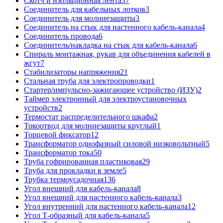
Скотч и изоляционная лента
37
Соединитель для кабельных лотков
3
Соединитель для молниезащиты
3
Соединитель на стык для настенного кабель-канала
4
Соединитель провода
6
Соединитель/накладка на стык для кабель-канала
6
Спираль монтажная, рукав для объединения кабелей в
жгут
7
Стабилизаторы напряжения
21
Стальная труба для электропроводки
1
Стартер/импульсно-зажигающее устройство (ИЗУ)
2
Таймер электронный для электроустановочных
устройств
2
Термостат распределительного шкафа
2
Токоотвод для молниезащиты круглый
1
Торцевой фиксатор
12
Трансформатор однофазный силовой низковольтный
5
Трансформатор тока
50
Труба гофрированная пластиковая
29
Труба для прокладки в земле
5
Трубка термоусадочная
136
Угол внешний для кабель-канала
8
Угол внешний для настенного кабель-канала
3
Угол внутренний для настенного кабель-канала
12
Угол Т-образный для кабель-канала
5