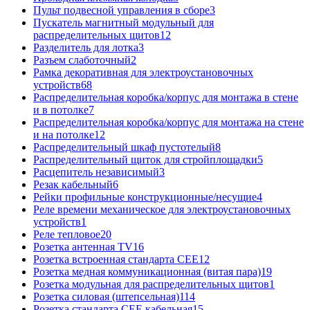
Пульт подвесной управления в сборе
3
Пускатель магнитный модульный для
распределительных щитов
12
Разделитель для лотка
3
Разъем слаботочный
2
Рамка декоративная для электроустановочных
устройств
68
Распределительная коробка/корпус для монтажа в стене
и в потолке
7
Распределительная коробка/корпус для монтажа на стене
и на потолке
12
Распределительный шкаф пустотелый
8
Распределительный щиток для стройплощадки
5
Расцепитель независимый
3
Резак кабельный
6
Рейки профильные конструкционные/несущие
4
Реле времени механическое для электроустановочных
устройств
1
Реле тепловое
20
Розетка антенная TV
16
Розетка встроенная стандарта CEE
12
Розетка медная коммуникационная (витая пара)
19
Розетка модульная для распределительных щитов
1
Розетка силовая (штепсельная)
114
Розетка стандарта СЕЕ кабельная
15