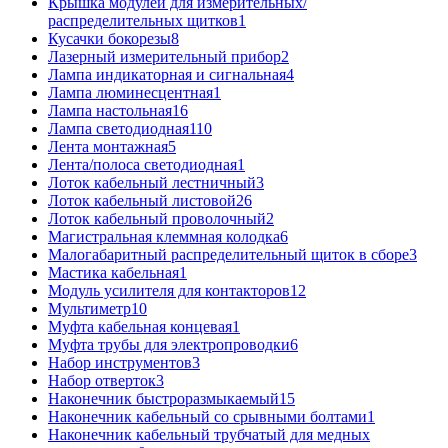
Крышка модулей для измерительных/
распределительных щитков
1
Кусачки бокорезы
8
Лазерный измерительный прибор
2
Лампа индикаторная и сигнальная
4
Лампа люминесцентная
1
Лампа настольная
16
Лампа светодиодная
110
Лента монтажная
5
Лента/полоса светодиодная
1
Лоток кабельный лестничный
3
Лоток кабельный листовой
26
Лоток кабельный проволочный
2
Магистральная клеммная колодка
6
Малогабаритный распределительный щиток в сборе
3
Мастика кабельная
1
Модуль усилителя для контакторов
12
Мультиметр
10
Муфта кабельная концевая
1
Муфта трубы для электропроводки
6
Набор инструментов
3
Набор отверток
3
Наконечник быстроразмыкаемый
15
Наконечник кабельный со срывными болтами
1
Наконечник кабельный трубчатый для медных