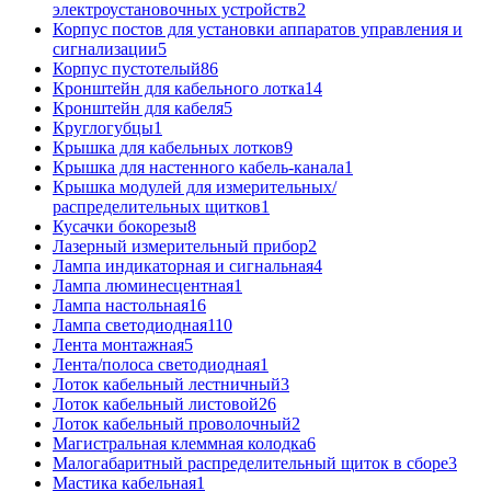
электроустановочных устройств
2
Корпус постов для установки аппаратов управления и
сигнализации
5
Корпус пустотелый
86
Кронштейн для кабельного лотка
14
Кронштейн для кабеля
5
Круглогубцы
1
Крышка для кабельных лотков
9
Крышка для настенного кабель-канала
1
Крышка модулей для измерительных/
распределительных щитков
1
Кусачки бокорезы
8
Лазерный измерительный прибор
2
Лампа индикаторная и сигнальная
4
Лампа люминесцентная
1
Лампа настольная
16
Лампа светодиодная
110
Лента монтажная
5
Лента/полоса светодиодная
1
Лоток кабельный лестничный
3
Лоток кабельный листовой
26
Лоток кабельный проволочный
2
Магистральная клеммная колодка
6
Малогабаритный распределительный щиток в сборе
3
Мастика кабельная
1