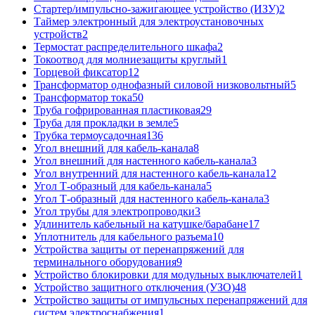
Стартер/импульсно-зажигающее устройство (ИЗУ)
2
Таймер электронный для электроустановочных
устройств
2
Термостат распределительного шкафа
2
Токоотвод для молниезащиты круглый
1
Торцевой фиксатор
12
Трансформатор однофазный силовой низковольтный
5
Трансформатор тока
50
Труба гофрированная пластиковая
29
Труба для прокладки в земле
5
Трубка термоусадочная
136
Угол внешний для кабель-канала
8
Угол внешний для настенного кабель-канала
3
Угол внутренний для настенного кабель-канала
12
Угол Т-образный для кабель-канала
5
Угол Т-образный для настенного кабель-канала
3
Угол трубы для электропроводки
3
Удлинитель кабельный на катушке/барабане
17
Уплотнитель для кабельного разъема
10
Устройства защиты от перенапряжений для
терминального оборудования
9
Устройство блокировки для модульных выключателей
1
Устройство защитного отключения (УЗО)
48
Устройство защиты от импульсных перенапряжений для
систем электроснабжения
1