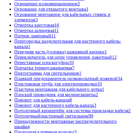
Освещение иллюминационное
2
Основание для открытого монтажа
1
Основание монтажное для кабельных стяжек и
элементов
3
Отвертка крестовая
16
Отвертка шлицевая
11
Патрон ламповый
11
Перегородка разделительная для настенного кабель-
канала
1
Передняя часть (головка) нажимной кнопки
1
Переключатель для цепи управления, пакетный
12
Переставные плоскогубцы
10
Перчатка термоусаживаемая
7
Пиктограмма для светильников
1
Плавкий предохранитель низковольтный ножевой
34
Пластиковая труба для электропроводки
10
Пластина монтажная для кабельного лотка
1
Плоский проводник для молниезащиты
2
Поворот для кабель-канала
8
Поворот для настенного кабель-канала
3
Потолочный кронштейн для системы прокладки кабеля
2
Потолочный/настенный светильник
99
Принадлежности монтажные распределительного
шкафа
4
Проходная клеммная колодка
3