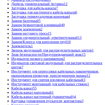
Дюбель универсальный /вставка
12
Заглушка для кабель-канала
7
Заглушка для настенного кабель-канала
6
Заглушка термоусадочная концевая
4
Зажим балочный
5
Зажим безвинтовой клеммный
49
Зажим заземления
2
Зажим несущего троса
15
Зажим соединительный, ответвительный
13
Зажим/Клипса для крепления труб
16
Заземлитель
1
Звонок модульный для распределительных щитов
1
Знак безопасности/Предупреждающий знак
15
Индикатор низкого напряжения
2
Индикатор световой модульный для распределительных
щитов
7
Инструмент для опрессовки кабельных наконечников,
оконцевания проводов, присоединения экрана
12
Инструмент для снятия изоляции кабельный
3
Инструмент монтажный для кабельных стяжек
1
Кабель-канал
55
Кабель-канал напольный
1
Кабель-канал настенный (парапетный)
4
Катушка управления пускателя, контактора
3