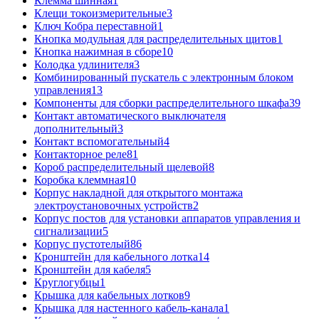
Клемма шинная
1
Клещи токоизмерительные
3
Ключ Кобра переставной
1
Кнопка модульная для распределительных щитов
1
Кнопка нажимная в сборе
10
Колодка удлинителя
3
Комбинированный пускатель с электронным блоком
управления
13
Компоненты для сборки распределительного шкафа
39
Контакт автоматического выключателя
дополнительный
3
Контакт вспомогательный
4
Контакторное реле
81
Короб распределительный щелевой
8
Коробка клеммная
10
Корпус накладной для открытого монтажа
электроустановочных устройств
2
Корпус постов для установки аппаратов управления и
сигнализации
5
Корпус пустотелый
86
Кронштейн для кабельного лотка
14
Кронштейн для кабеля
5
Круглогубцы
1
Крышка для кабельных лотков
9
Крышка для настенного кабель-канала
1