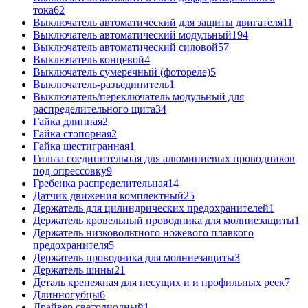
тока
62
Выключатель автоматический для защиты двигателя
11
Выключатель автоматический модульный
194
Выключатель автоматический силовой
57
Выключатель концевой
4
Выключатель сумеречный (фотореле)
5
Выключатель-разъединитель
1
Выключатель/переключатель модульный для
распределительного щита
34
Гайка длинная
2
Гайка стопорная
2
Гайка шестигранная
1
Гильза соединительная для алюминиевых проводников
под опрессовку
9
Гребенка распределительная
14
Датчик движения комплектный
25
Держатель для цилиндрических предохранителей
1
Держатель кровельный проводника для молниезащиты
1
Держатель низковольтного ножевого плавкого
предохранителя
5
Держатель проводника для молниезащиты
3
Держатель шины
21
Деталь крепежная для несущих и и профильных реек
7
Длинногубцы
6
Драйвер светодиодный
1