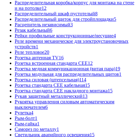
Распределительная коробка/корпус для монтажа на стене
и на потолке
12
Распределительный шкаф пустотелый
8
Распределительный щиток для стройплощадки
5
Расцепитель независимый
3
Резак кабельный
6
Рейки профильные конструкционные/несущие
4
Реле времени механическое для электроустановочных
устройств
1
Реле тепловое
20
Розетка антенная TV
16
Розетка встроенная стандарта CEE
12
Розетка медная коммуникационная (витая пара)
19
Розетка модульная для распределительных щитов
1
Розетка силовая (штепсельная)
114
Розетка стандарта СЕЕ кабельная
15
Розетка стандарта СЕЕ накладного монтажа
15
Рукав защитный металлический
13
Рукоятка управления силовым автоматическим
выключателем
6
Рулетка
4
Рым-болт
1
Рым-гайка
1
Саморез по металлу
1
Светильник аварийного освещения
15