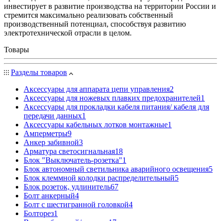
инвестирует в развитие производства на территории России и
стремится максимально реализовать собственный
производственный потенциал, способствуя развитию
электротехнической отрасли в целом.
Товары
Разделы товаров
Аксессуары для аппарата цепи управления
2
Аксессуары для ножевых плавких предохранителей
1
Аксессуары для прокладки кабеля питания/ кабеля для
передачи данных
1
Аксессуары кабельных лотков монтажные
1
Амперметры
9
Анкер забивной
3
Арматура светосигнальная
18
Блок "Выключатель-розетка"
1
Блок автономный светильника аварийного освещения
5
Блок клеммной колодки распределительный
5
Блок розеток, удлинитель
67
Болт анкерный
4
Болт с шестигранной головкой
4
Болторез
1