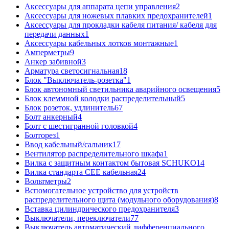
Аксессуары для аппарата цепи управления
2
Аксессуары для ножевых плавких предохранителей
1
Аксессуары для прокладки кабеля питания/ кабеля для
передачи данных
1
Аксессуары кабельных лотков монтажные
1
Амперметры
9
Анкер забивной
3
Арматура светосигнальная
18
Блок "Выключатель-розетка"
1
Блок автономный светильника аварийного освещения
5
Блок клеммной колодки распределительный
5
Блок розеток, удлинитель
67
Болт анкерный
4
Болт с шестигранной головкой
4
Болторез
1
Ввод кабельный/сальник
17
Вентилятор распределительного шкафа
1
Вилка с защитным контактом бытовая SCHUKO
14
Вилка стандарта CEE кабельная
24
Вольтметры
2
Вспомогательное устройство для устройств
распределительного щита (модульного оборудования)
8
Вставка цилиндрического предохранителя
3
Выключатели, переключатели
77
Выключатель автоматический дифференциального