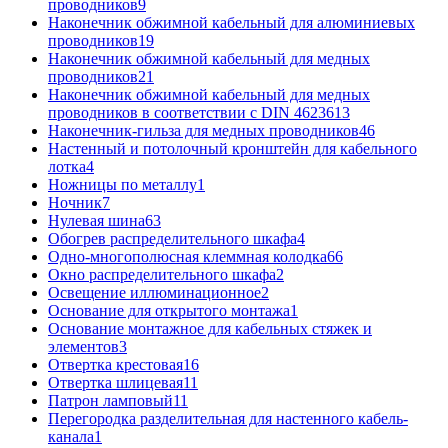
проводников
9
Наконечник обжимной кабельный для алюминиевых
проводников
19
Наконечник обжимной кабельный для медных
проводников
21
Наконечник обжимной кабельный для медных
проводников в соответствии с DIN 46236
13
Наконечник-гильза для медных проводников
46
Настенный и потолочный кронштейн для кабельного
лотка
4
Ножницы по металлу
1
Ночник
7
Нулевая шина
63
Обогрев распределительного шкафа
4
Одно-многополюсная клеммная колодка
66
Окно распределительного шкафа
2
Освещение иллюминационное
2
Основание для открытого монтажа
1
Основание монтажное для кабельных стяжек и
элементов
3
Отвертка крестовая
16
Отвертка шлицевая
11
Патрон ламповый
11
Перегородка разделительная для настенного кабель-
канала
1