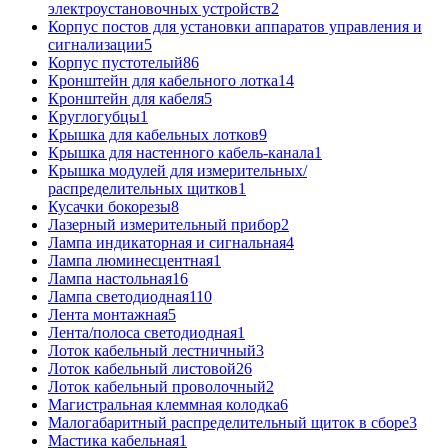
электроустановочных устройств
2
Корпус постов для установки аппаратов управления и
сигнализации
5
Корпус пустотелый
86
Кронштейн для кабельного лотка
14
Кронштейн для кабеля
5
Круглогубцы
1
Крышка для кабельных лотков
9
Крышка для настенного кабель-канала
1
Крышка модулей для измерительных/
распределительных щитков
1
Кусачки бокорезы
8
Лазерный измерительный прибор
2
Лампа индикаторная и сигнальная
4
Лампа люминесцентная
1
Лампа настольная
16
Лампа светодиодная
110
Лента монтажная
5
Лента/полоса светодиодная
1
Лоток кабельный лестничный
3
Лоток кабельный листовой
26
Лоток кабельный проволочный
2
Магистральная клеммная колодка
6
Малогабаритный распределительный щиток в сборе
3
Мастика кабельная
1