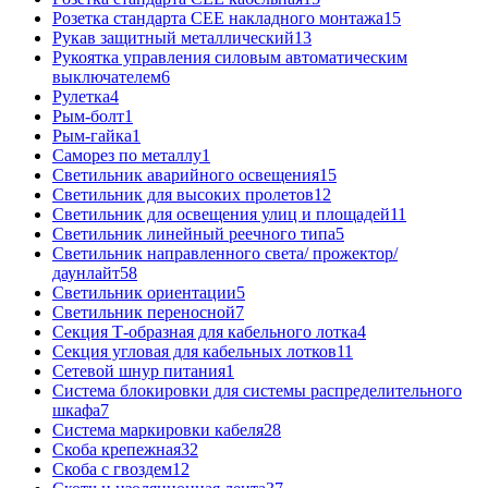
Розетка стандарта СЕЕ накладного монтажа
15
Рукав защитный металлический
13
Рукоятка управления силовым автоматическим
выключателем
6
Рулетка
4
Рым-болт
1
Рым-гайка
1
Саморез по металлу
1
Светильник аварийного освещения
15
Светильник для высоких пролетов
12
Светильник для освещения улиц и площадей
11
Светильник линейный реечного типа
5
Светильник направленного света/ прожектор/
даунлайт
58
Светильник ориентации
5
Светильник переносной
7
Секция Т-образная для кабельного лотка
4
Секция угловая для кабельных лотков
11
Сетевой шнур питания
1
Система блокировки для системы распределительного
шкафа
7
Система маркировки кабеля
28
Скоба крепежная
32
Скоба с гвоздем
12