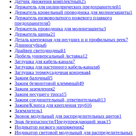
Датчик движения комплектный
25
Держатель для цилиндрических предохранителей
1
Держатель кровельный проводника для молниезащиты
1
Держатель низковольтного ножевого плавкого
предохранителя
5
Держатель проводника для молниезащиты
3
Держатель шины
21
Деталь крепежная для несущих и и профильных реек
7
Длинногубцы
6
Драйвер светодиодный
1
Дюбель универсальный /вставка
12
Заглушка для кабель-канала
7
Заглушка для настенного кабель-канала
6
Заглушка термоусадочная концевая
4
Зажим балочный
5
Зажим безвинтовой клеммный
49
Зажим заземления
2
Зажим несущего троса
15
Зажим соединительный, ответвительный
13
Зажим/Клипса для крепления труб
16
Заземлитель
1
Звонок модульный для распределительных щитов
1
Знак безопасности/Предупреждающий знак
15
Индикатор низкого напряжения
2
Индикатор световой модульный для распределительных