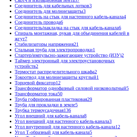
Скотч и изоляционная лента
37
Соединитель для кабельных лотков
3
Соединитель для молниезащиты
3
Соединитель на стык для настенного кабель-канала
4
Соединитель провода
6
Соединитель/накладка на стык для кабель-канала
6
Спираль монтажная, рукав для объединения кабелей в
жгут
7
Стабилизаторы напряжения
21
Стальная труба для электропроводки
1
Стартер/импульсно-зажигающее устройство (ИЗУ)
2
Таймер электронный для электроустановочных
устройств
2
Термостат распределительного шкафа
2
Токоотвод для молниезащиты круглый
1
Торцевой фиксатор
12
Трансформатор однофазный силовой низковольтный
5
Трансформатор тока
50
Труба гофрированная пластиковая
29
Труба для прокладки в земле
5
Трубка термоусадочная
136
Угол внешний для кабель-канала
8
Угол внешний для настенного кабель-канала
3
Угол внутренний для настенного кабель-канала
12
Угол Т-образный для кабель-канала
5