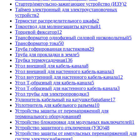
Стартер/импульсно-зажигающее устройство (ИЗУ)
2
Таймер электронный для электроустановочных
устройств
2
Термостат распределительного шкафа
2
Токоотвод для молниезащиты круглый
1
Торцевой фиксатор
12
Трансформатор однофазный силовой низковольтный
5
Трансформатор тока
50
Труба гофрированная пластиковая
29
Труба для прокладки в земле
5
Трубка термоусадочная
136
Угол внешний для кабель-канала
8
Угол внешний для настенного кабель-канала
3
Угол внутренний для настенного кабель-канала
12
Угол Т-образный для кабель-канала
5
Угол Т-образный для настенного кабель-канала
3
Угол трубы для электропроводки
3
Удлинитель кабельный на катушке/барабане
17
Уплотнитель для кабельного разъема
10
Устройства защиты от перенапряжений для
терминального оборудования
9
Устройство блокировки для модульных выключателей
1
Устройство защитного отключения (УЗО)
48
Устройство защиты от импульсных перенапряжений для
систем электроснабжения
1