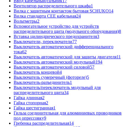
Ввод кабельный/сальник
17
Вентилятор распределительного шкафа
1
Вилка с защитным контактом бытовая SCHUKO
14
Вилка стандарта CEE кабельная
24
Вольтметры
2
Вспомогательное устройство для устройств
распределительного щита (модульного оборудования)
8
Вставка цилиндрического предохранителя
3
Выключатели, переключатели
77
Выключатель автоматический дифференциального
тока
62
Выключатель автоматический для защиты двигателя
11
Выключатель автоматический модульный
194
Выключатель автоматический силовой
57
Выключатель концевой
4
Выключатель сумеречный (фотореле)
5
Выключатель-разъединитель
1
Выключатель/переключатель модульный для
распределительного щита
34
Гайка длинная
2
Гайка стопорная
2
Гайка шестигранная
1
Гильза соединительная для алюминиевых проводников
под опрессовку
9
Гребенка распределительная
14