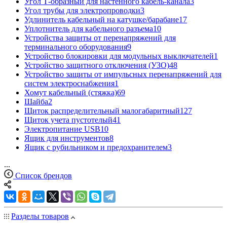
Угол Т-образный для настенного кабель-канала
3
Угол трубы для электропроводки
3
Удлинитель кабельный на катушке/барабане
17
Уплотнитель для кабельного разъема
10
Устройства защиты от перенапряжений для
терминального оборудования
9
Устройство блокировки для модульных выключателей
1
Устройство защитного отключения (УЗО)
48
Устройство защиты от импульсных перенапряжений для
систем электроснабжения
1
Хомут кабельный (стяжка)
69
Шайба
2
Щиток распределительный малогабаритный
127
Щиток учета пустотелый
41
Электропитание USB
10
Ящик для инструментов
8
Ящик с рубильником и предохранителем
3
...
Список брендов
Разделы товаров