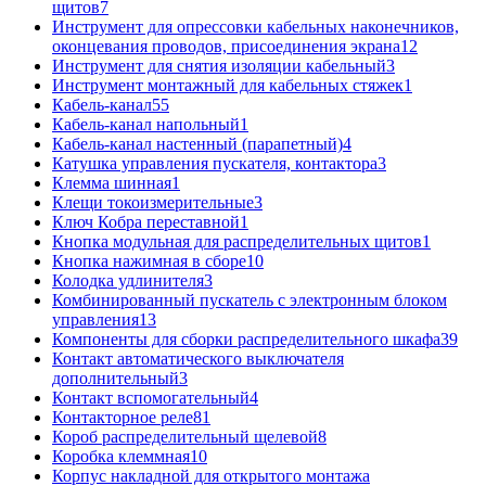
щитов
7
Инструмент для опрессовки кабельных наконечников,
оконцевания проводов, присоединения экрана
12
Инструмент для снятия изоляции кабельный
3
Инструмент монтажный для кабельных стяжек
1
Кабель-канал
55
Кабель-канал напольный
1
Кабель-канал настенный (парапетный)
4
Катушка управления пускателя, контактора
3
Клемма шинная
1
Клещи токоизмерительные
3
Ключ Кобра переставной
1
Кнопка модульная для распределительных щитов
1
Кнопка нажимная в сборе
10
Колодка удлинителя
3
Комбинированный пускатель с электронным блоком
управления
13
Компоненты для сборки распределительного шкафа
39
Контакт автоматического выключателя
дополнительный
3
Контакт вспомогательный
4
Контакторное реле
81
Короб распределительный щелевой
8
Коробка клеммная
10
Корпус накладной для открытого монтажа