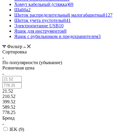
Хомут кабельный (стяжка)
69
Шайба
2
Щиток распределительный малогабаритный
127
Щиток учета пустотелый
41
Электропитание USB
10
Ящик для инструментов
8
Ящик с рубильником и предохранителем
3
Фильтр
Сортировка
По популярности (убывание)
Розничная цена
21.52
210.52
399.52
589.52
778.25
Бренд
IEK (
9
)