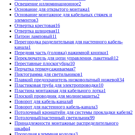
Освещение иллюминационное
2
Основание для открытого монтажа
1
Основание монтажное для кабельных стяжек и
элементов
3
Отвертка крестовая
16
Отвертка шлицевая
11
Патрон ламповый
11
Перегородка разделительная для настенного кабель-
канала
1
Передняя часть (головка) нажимной кнопки
1
Переключатель для цепи управления, пакетный
12
Переставные плоскогубцы
10
Перчатка термоусаживаемая
7
Пиктограмма для светильников
1
Плавкий предохранитель низковольтный ножевой
34
Пластиковая труба для электропроводки
10
Пластина монтажная для кабельного лотка
1
Плоский проводник для молниезащиты
2
Поворот для кабель-канала
8
Поворот для настенного кабель-канала
3
Потолочный кронштейн для системы прокладки кабеля
2
Потолочный/настенный светильник
99
Принадлежности монтажные распределительного
шкафа
4
Проходная клеммная колодка
3