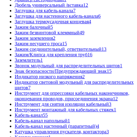
Дюбель универсальный /вставка
12
Заглушка для кабель-канала
7
Заглушка для настенного кабель-канала
6
Заглушка термоусадочная концевая
4
Зажим балочный
5
Зажим безвинтовой клеммный
49
Зажим заземления
2
Зажим несущего троса
15
Зажим соединительный, ответвительный
13
Зажим/Клипса для крепления труб
16
Заземлитель
1
Звонок модульный для распределительных щитов
1
Знак безопасности/Предупреждающий знак
15
Индикатор низкого напряжения
2
Индикатор световой модульный для распределительных
щитов
7
Инструмент для опрессовки кабельных наконечников,
оконцевания проводов, присоединения экрана
12
Инструмент для снятия изоляции кабельный
3
Инструмент монтажный для кабельных стяжек
1
Кабель-канал
55
Кабель-канал напольный
1
Кабель-канал настенный (парапетный)
4
Катушка управления пускателя, контактора
3