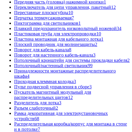
Передняя часть (головка) нажимной кнопки
1
Переключатель для цепи управления, пакетный
12
Переставные плоскогубцы
10
Перчатка термоусаживаемая
7
Пиктограмма для светильников
1
Плавкий предохранитель низковольтный ножевой
34
Пластиковая труба для электропроводки
10
Пластина монтажная для кабельного лотка
1
Плоский проводник для молниезащиты
2
Поворот для кабель-канала
8
Поворот для настенного кабель-канала
3
Потолочный кронштейн для системы прокладки кабеля
2
Потолочный/настенный светильник
99
Принадлежности монтажные распределительного
шкафа
4
Проходная клеммная колодка
3
Пульт подвесной управления в сборе
3
Пускатель магнитный модульный для
распределительных щитов
12
Разделитель для лотка
3
Разъем слаботочный
2
Рамка декоративная для электроустановочных
устройств
68
Распределительная коробка/корпус для монтажа в стене
и в потолке
7