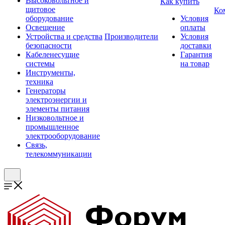
Высоковольтное и
Как купить
щитовое
Ко
оборудование
Условия
Освещение
оплаты
Устройства и средства
Производители
Условия
безопасности
доставки
Кабеленесущие
Гарантия
системы
на товар
Инструменты,
техника
Генераторы
электроэнергии и
элементы питания
Низковольтное и
промышленное
электрооборудование
Связь,
телекоммуникации