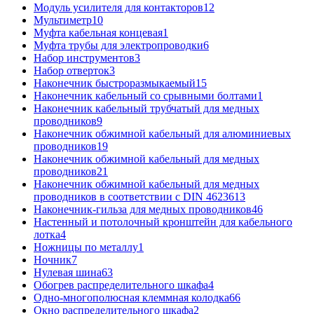
Модуль усилителя для контакторов
12
Мультиметр
10
Муфта кабельная концевая
1
Муфта трубы для электропроводки
6
Набор инструментов
3
Набор отверток
3
Наконечник быстроразмыкаемый
15
Наконечник кабельный со срывными болтами
1
Наконечник кабельный трубчатый для медных
проводников
9
Наконечник обжимной кабельный для алюминиевых
проводников
19
Наконечник обжимной кабельный для медных
проводников
21
Наконечник обжимной кабельный для медных
проводников в соответствии с DIN 46236
13
Наконечник-гильза для медных проводников
46
Настенный и потолочный кронштейн для кабельного
лотка
4
Ножницы по металлу
1
Ночник
7
Нулевая шина
63
Обогрев распределительного шкафа
4
Одно-многополюсная клеммная колодка
66
Окно распределительного шкафа
2