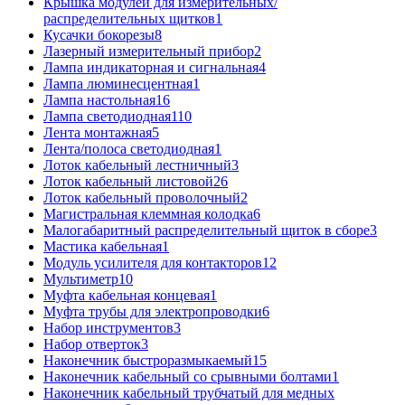
Крышка модулей для измерительных/
распределительных щитков
1
Кусачки бокорезы
8
Лазерный измерительный прибор
2
Лампа индикаторная и сигнальная
4
Лампа люминесцентная
1
Лампа настольная
16
Лампа светодиодная
110
Лента монтажная
5
Лента/полоса светодиодная
1
Лоток кабельный лестничный
3
Лоток кабельный листовой
26
Лоток кабельный проволочный
2
Магистральная клеммная колодка
6
Малогабаритный распределительный щиток в сборе
3
Мастика кабельная
1
Модуль усилителя для контакторов
12
Мультиметр
10
Муфта кабельная концевая
1
Муфта трубы для электропроводки
6
Набор инструментов
3
Набор отверток
3
Наконечник быстроразмыкаемый
15
Наконечник кабельный со срывными болтами
1
Наконечник кабельный трубчатый для медных