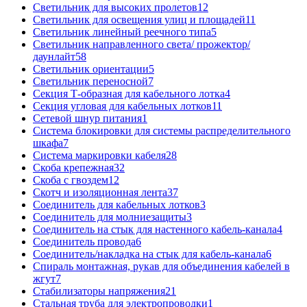
Светильник для высоких пролетов
12
Светильник для освещения улиц и площадей
11
Светильник линейный реечного типа
5
Светильник направленного света/ прожектор/
даунлайт
58
Светильник ориентации
5
Светильник переносной
7
Секция Т-образная для кабельного лотка
4
Секция угловая для кабельных лотков
11
Сетевой шнур питания
1
Система блокировки для системы распределительного
шкафа
7
Система маркировки кабеля
28
Скоба крепежная
32
Скоба с гвоздем
12
Скотч и изоляционная лента
37
Соединитель для кабельных лотков
3
Соединитель для молниезащиты
3
Соединитель на стык для настенного кабель-канала
4
Соединитель провода
6
Соединитель/накладка на стык для кабель-канала
6
Спираль монтажная, рукав для объединения кабелей в
жгут
7
Стабилизаторы напряжения
21
Стальная труба для электропроводки
1