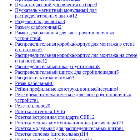
Пульт подвесной управления в сборе
3
Пускатель магнитный модульный для
распределительных щитов
12
Разделитель для лотка
3
Разъем слаботочный
2
Рамка декоративная для электроустановочных
устройств
68
Распределительная коробка/корпус для монтажа в стене
и в потолке
7
Распределительная коробка/корпус для монтажа на стене
и на потолке
12
Распределительный шкаф пустотелый
8
Распределительный щиток для стройплощадки
5
Расцепитель независимый
3
Резак кабельный
6
Рейки профильные конструкционные/несущие
4
Реле времени механическое для электроустановочных
устройств
1
Реле тепловое
20
Розетка антенная TV
16
Розетка встроенная стандарта CEE
12
Розетка медная коммуникационная (витая пара)
19
Розетка модульная для распределительных щитов
1
Розетка силовая (штепсельная)
114
Розетка стандарта СЕЕ кабельная
15