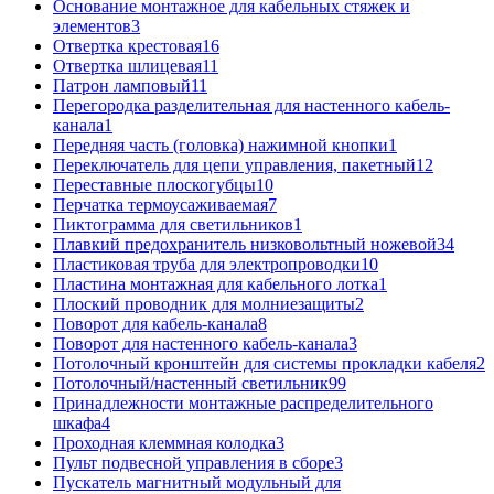
Основание монтажное для кабельных стяжек и
элементов
3
Отвертка крестовая
16
Отвертка шлицевая
11
Патрон ламповый
11
Перегородка разделительная для настенного кабель-
канала
1
Передняя часть (головка) нажимной кнопки
1
Переключатель для цепи управления, пакетный
12
Переставные плоскогубцы
10
Перчатка термоусаживаемая
7
Пиктограмма для светильников
1
Плавкий предохранитель низковольтный ножевой
34
Пластиковая труба для электропроводки
10
Пластина монтажная для кабельного лотка
1
Плоский проводник для молниезащиты
2
Поворот для кабель-канала
8
Поворот для настенного кабель-канала
3
Потолочный кронштейн для системы прокладки кабеля
2
Потолочный/настенный светильник
99
Принадлежности монтажные распределительного
шкафа
4
Проходная клеммная колодка
3
Пульт подвесной управления в сборе
3
Пускатель магнитный модульный для