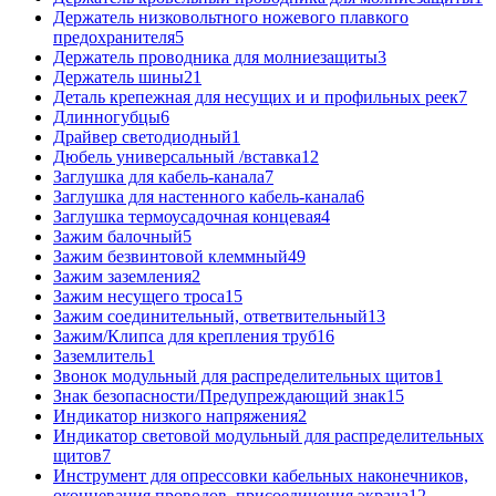
Держатель низковольтного ножевого плавкого
предохранителя
5
Держатель проводника для молниезащиты
3
Держатель шины
21
Деталь крепежная для несущих и и профильных реек
7
Длинногубцы
6
Драйвер светодиодный
1
Дюбель универсальный /вставка
12
Заглушка для кабель-канала
7
Заглушка для настенного кабель-канала
6
Заглушка термоусадочная концевая
4
Зажим балочный
5
Зажим безвинтовой клеммный
49
Зажим заземления
2
Зажим несущего троса
15
Зажим соединительный, ответвительный
13
Зажим/Клипса для крепления труб
16
Заземлитель
1
Звонок модульный для распределительных щитов
1
Знак безопасности/Предупреждающий знак
15
Индикатор низкого напряжения
2
Индикатор световой модульный для распределительных
щитов
7
Инструмент для опрессовки кабельных наконечников,
оконцевания проводов, присоединения экрана
12