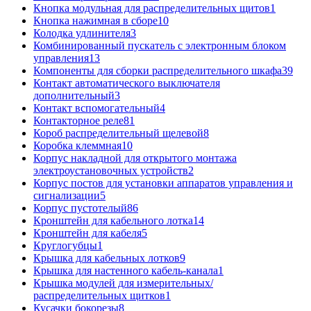
Кнопка модульная для распределительных щитов
1
Кнопка нажимная в сборе
10
Колодка удлинителя
3
Комбинированный пускатель с электронным блоком
управления
13
Компоненты для сборки распределительного шкафа
39
Контакт автоматического выключателя
дополнительный
3
Контакт вспомогательный
4
Контакторное реле
81
Короб распределительный щелевой
8
Коробка клеммная
10
Корпус накладной для открытого монтажа
электроустановочных устройств
2
Корпус постов для установки аппаратов управления и
сигнализации
5
Корпус пустотелый
86
Кронштейн для кабельного лотка
14
Кронштейн для кабеля
5
Круглогубцы
1
Крышка для кабельных лотков
9
Крышка для настенного кабель-канала
1
Крышка модулей для измерительных/
распределительных щитков
1
Кусачки бокорезы
8