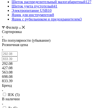
Щиток распределительный малогабаритный
127
Щиток учета пустотелый
41
Электропитание USB
10
Ящик для инструментов
8
Ящик с рубильником и предохранителем
3
Фильтр
Сортировка
По популярности (убывание)
Розничная цена
292.08
427.08
563.08
698.08
833.39
Бренд
IEK (
5
)
В наличии