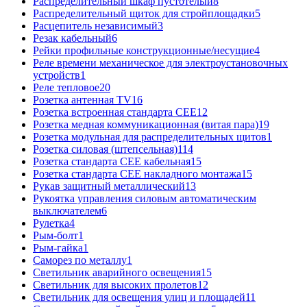
Распределительный шкаф пустотелый
8
Распределительный щиток для стройплощадки
5
Расцепитель независимый
3
Резак кабельный
6
Рейки профильные конструкционные/несущие
4
Реле времени механическое для электроустановочных
устройств
1
Реле тепловое
20
Розетка антенная TV
16
Розетка встроенная стандарта CEE
12
Розетка медная коммуникационная (витая пара)
19
Розетка модульная для распределительных щитов
1
Розетка силовая (штепсельная)
114
Розетка стандарта СЕЕ кабельная
15
Розетка стандарта СЕЕ накладного монтажа
15
Рукав защитный металлический
13
Рукоятка управления силовым автоматическим
выключателем
6
Рулетка
4
Рым-болт
1
Рым-гайка
1
Саморез по металлу
1
Светильник аварийного освещения
15
Светильник для высоких пролетов
12
Светильник для освещения улиц и площадей
11