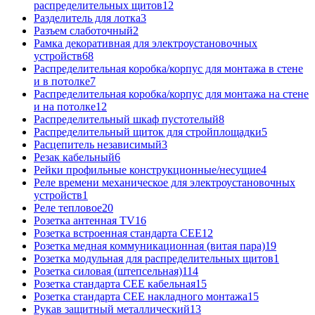
распределительных щитов
12
Разделитель для лотка
3
Разъем слаботочный
2
Рамка декоративная для электроустановочных
устройств
68
Распределительная коробка/корпус для монтажа в стене
и в потолке
7
Распределительная коробка/корпус для монтажа на стене
и на потолке
12
Распределительный шкаф пустотелый
8
Распределительный щиток для стройплощадки
5
Расцепитель независимый
3
Резак кабельный
6
Рейки профильные конструкционные/несущие
4
Реле времени механическое для электроустановочных
устройств
1
Реле тепловое
20
Розетка антенная TV
16
Розетка встроенная стандарта CEE
12
Розетка медная коммуникационная (витая пара)
19
Розетка модульная для распределительных щитов
1
Розетка силовая (штепсельная)
114
Розетка стандарта СЕЕ кабельная
15
Розетка стандарта СЕЕ накладного монтажа
15
Рукав защитный металлический
13