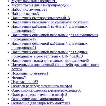
Муфта кабельная концевая
1
Муфта трубы для электропроводки
6
Набор инструментов
3
Набор отверток
3
Наконечник быстроразмыкаемый
15
Наконечник кабельный со срывными болтами
1
Наконечник кабельный трубчатый для медных
проводников
9
Наконечник обжимной кабельный для алюминиевых
проводников
19
Наконечник обжимной кабельный для медных
проводников
21
Наконечник обжимной кабельный для медных
проводников в соответствии с DIN 46236
13
Наконечник-гильза для медных проводников
46
Настенный и потолочный кронштейн для кабельного
лотка
4
Ножницы по металлу
1
Ночник
7
Нулевая шина
63
Обогрев распределительного шкафа
4
Одно-многополюсная клеммная колодка
66
Окно распределительного шкафа
2
Освещение иллюминационное
2
Основание для открытого монтажа
1