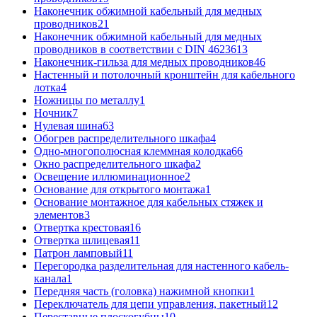
Наконечник обжимной кабельный для медных
проводников
21
Наконечник обжимной кабельный для медных
проводников в соответствии с DIN 46236
13
Наконечник-гильза для медных проводников
46
Настенный и потолочный кронштейн для кабельного
лотка
4
Ножницы по металлу
1
Ночник
7
Нулевая шина
63
Обогрев распределительного шкафа
4
Одно-многополюсная клеммная колодка
66
Окно распределительного шкафа
2
Освещение иллюминационное
2
Основание для открытого монтажа
1
Основание монтажное для кабельных стяжек и
элементов
3
Отвертка крестовая
16
Отвертка шлицевая
11
Патрон ламповый
11
Перегородка разделительная для настенного кабель-
канала
1
Передняя часть (головка) нажимной кнопки
1
Переключатель для цепи управления, пакетный
12
Переставные плоскогубцы
10