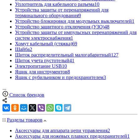
Уплотнитель для кабельного разъема
10
Устройства защиты от перенапряжений для
терминального оборудования
9
Устройство блокировки для модульных выключателей
1
Устройство защитного отключения (УЗО)
48
Устройство защиты от импульсных перенапряжений для
систем электроснабжения
1
Хомут кабельный (стяжка)
69
Шайба
2
Щиток распределительный малогабаритный
127
Щиток учета пустотелый
41
Электропитание USB
10
Ящик для инструментов
8
Ящик с рубильником и предохранителем
3
...
Список брендов
Разделы товаров
Аксессуары для аппарата цепи управления
2
Аксессуары для ножевых плавких предохранителей
1