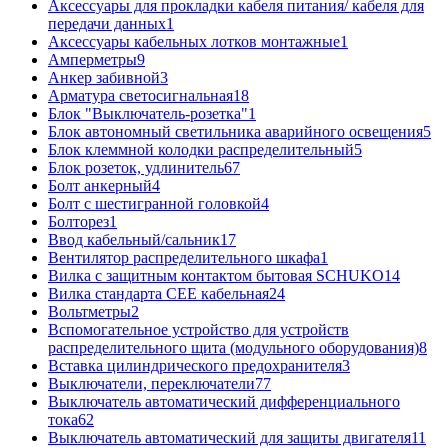
Аксессуары для прокладки кабеля питания/ кабеля для
передачи данных
1
Аксессуары кабельных лотков монтажные
1
Амперметры
9
Анкер забивной
3
Арматура светосигнальная
18
Блок "Выключатель-розетка"
1
Блок автономный светильника аварийного освещения
5
Блок клеммной колодки распределительный
5
Блок розеток, удлинитель
67
Болт анкерный
4
Болт с шестигранной головкой
4
Болторез
1
Ввод кабельный/сальник
17
Вентилятор распределительного шкафа
1
Вилка с защитным контактом бытовая SCHUKO
14
Вилка стандарта CEE кабельная
24
Вольтметры
2
Вспомогательное устройство для устройств
распределительного щита (модульного оборудования)
8
Вставка цилиндрического предохранителя
3
Выключатели, переключатели
77
Выключатель автоматический дифференциального
тока
62
Выключатель автоматический для защиты двигателя
11