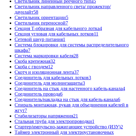
Светильник линейный реечного типа
5
Светильник направленного света/ прожектор/
даунлайт
58
Светильник ориентации
5
Светильник переносной
7
Секция Т-образная для кабельного лотка
4
Секция угловая для кабельных лотков
11
Сетевой шнур питания
1
Система блокировки для системы распределительного
шкафа
7
Система маркировки кабеля
28
Скоба крепежная
32
Скоба с гвоздем
12
Скотч и изоляционная лента
37
Соединитель для кабельных лотков
3
Соединитель для молниезащиты
3
Соединитель на стык для настенного кабель-канала
4
Соединитель провода
6
Соединитель/накладка на стык для кабель-канала
6
Спираль монтажная, рукав для объединения кабелей в
жгут
7
Стабилизаторы напряжения
21
Стальная труба для электропроводки
1
Стартер/импульсно-зажигающее устройство (ИЗУ)
2
Таймер электронный для электроустановочных