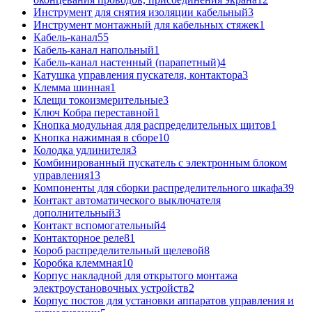
Инструмент для снятия изоляции кабельный
3
Инструмент монтажный для кабельных стяжек
1
Кабель-канал
55
Кабель-канал напольный
1
Кабель-канал настенный (парапетный)
4
Катушка управления пускателя, контактора
3
Клемма шинная
1
Клещи токоизмерительные
3
Ключ Кобра переставной
1
Кнопка модульная для распределительных щитов
1
Кнопка нажимная в сборе
10
Колодка удлинителя
3
Комбинированный пускатель с электронным блоком
управления
13
Компоненты для сборки распределительного шкафа
39
Контакт автоматического выключателя
дополнительный
3
Контакт вспомогательный
4
Контакторное реле
81
Короб распределительный щелевой
8
Коробка клеммная
10
Корпус накладной для открытого монтажа
электроустановочных устройств
2
Корпус постов для установки аппаратов управления и