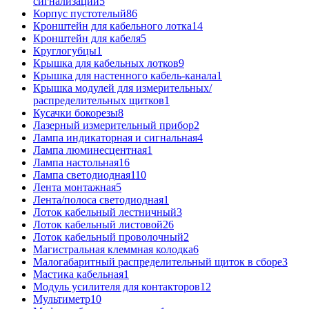
сигнализации
5
Корпус пустотелый
86
Кронштейн для кабельного лотка
14
Кронштейн для кабеля
5
Круглогубцы
1
Крышка для кабельных лотков
9
Крышка для настенного кабель-канала
1
Крышка модулей для измерительных/
распределительных щитков
1
Кусачки бокорезы
8
Лазерный измерительный прибор
2
Лампа индикаторная и сигнальная
4
Лампа люминесцентная
1
Лампа настольная
16
Лампа светодиодная
110
Лента монтажная
5
Лента/полоса светодиодная
1
Лоток кабельный лестничный
3
Лоток кабельный листовой
26
Лоток кабельный проволочный
2
Магистральная клеммная колодка
6
Малогабаритный распределительный щиток в сборе
3
Мастика кабельная
1
Модуль усилителя для контакторов
12
Мультиметр
10