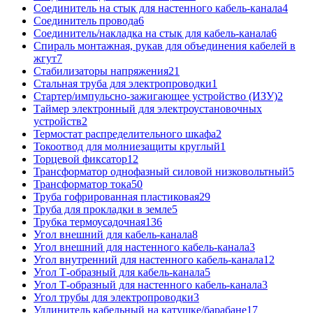
Соединитель на стык для настенного кабель-канала
4
Соединитель провода
6
Соединитель/накладка на стык для кабель-канала
6
Спираль монтажная, рукав для объединения кабелей в
жгут
7
Стабилизаторы напряжения
21
Стальная труба для электропроводки
1
Стартер/импульсно-зажигающее устройство (ИЗУ)
2
Таймер электронный для электроустановочных
устройств
2
Термостат распределительного шкафа
2
Токоотвод для молниезащиты круглый
1
Торцевой фиксатор
12
Трансформатор однофазный силовой низковольтный
5
Трансформатор тока
50
Труба гофрированная пластиковая
29
Труба для прокладки в земле
5
Трубка термоусадочная
136
Угол внешний для кабель-канала
8
Угол внешний для настенного кабель-канала
3
Угол внутренний для настенного кабель-канала
12
Угол Т-образный для кабель-канала
5
Угол Т-образный для настенного кабель-канала
3
Угол трубы для электропроводки
3
Удлинитель кабельный на катушке/барабане
17