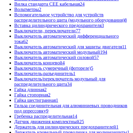
Вилка стандарта CEE кабельная
24
Вольтметры
2
Вспомогательное устройство для устройств
распределительного щита (модульного оборудования)
8
Вставка цилиндрического предохранителя
3
Выключатели, переключатели
77
Выключатель автоматический дифференциального
тока
62
Выключатель автоматический для защиты двигателя
11
Выключатель автоматический модульный
194
Выключатель автоматический силовой
57
Выключатель концевой
4
Выключатель сумеречный (фотореле)
5
Выключатель-разъединитель
1
Выключатель/переключатель модульный для
распределительного щита
34
Гайка длинная
2
Гайка стопорная
2
Гайка шестигранная
1
Гильза соединительная для алюминиевых проводников
под опрессовку
9
Гребенка распределительная
14
Датчик движения комплектный
25
Держатель для цилиндрических предохранителей
1
Держатель кровельный проводника для молниезащиты
1