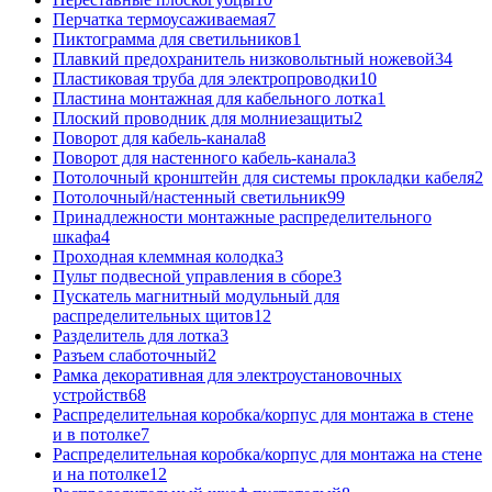
Перчатка термоусаживаемая
7
Пиктограмма для светильников
1
Плавкий предохранитель низковольтный ножевой
34
Пластиковая труба для электропроводки
10
Пластина монтажная для кабельного лотка
1
Плоский проводник для молниезащиты
2
Поворот для кабель-канала
8
Поворот для настенного кабель-канала
3
Потолочный кронштейн для системы прокладки кабеля
2
Потолочный/настенный светильник
99
Принадлежности монтажные распределительного
шкафа
4
Проходная клеммная колодка
3
Пульт подвесной управления в сборе
3
Пускатель магнитный модульный для
распределительных щитов
12
Разделитель для лотка
3
Разъем слаботочный
2
Рамка декоративная для электроустановочных
устройств
68
Распределительная коробка/корпус для монтажа в стене
и в потолке
7
Распределительная коробка/корпус для монтажа на стене
и на потолке
12