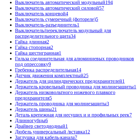
Выключатель автоматический модульный
194
Выключатель автоматический силовой
57
Выключатель концевой
4
Выключатель сумеречный (фотореле)
5
Выключатель-разъединитель
1
Выключатель/переключатель модульный для
распределительного щита
34
Гайка длинная
2
Гайка стопорная
2
Гайка шестигранная
1
Гильза соединительная для алюминиевых проводников
под опрессовку
9
Гребенка распределительная
14
Датчик движения комплектный
25
Держатель для цилиндрических предохранителей
1
Держатель кровельный проводника для молниезащиты
1
Держатель низковольтного ножевого плавкого
предохранителя
5
Держатель проводника для молниезащиты
3
Держатель шины
21
Деталь крепежная для несущих и и профильных реек
7
Длинногубцы
6
Драйвер светодиодный
1
Дюбель универсальный /вставка
12
Заглушка для кабель-канала
7