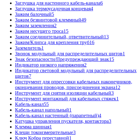
Заглушка для настенного кабель-канала
6
Заглушка термоусадочная концевая
4
Зажим балочный
5
Зажим безвинтовой клеммный
49
Зажим заземления
2
Зажим несущего троса
15
Зажим соединительный, ответвительный
13
Зажим/Клипса для крепления труб
16
Заземлитель
1
Звонок модульный для распределительных щитов
1
Знак безопасности/Предупреждающий знак
15
Индикатор низкого напряжения
2
Индикатор световой модульный для распределительных
щитов
7
Инструмент для опрессовки кабельных наконечников,
оконцевания проводов, присоединения экрана
12
Инструмент для снятия изоляции кабельный
3
Инструмент монтажный для кабельных стяжек
1
Кабель-канал
55
Кабель-канал напольный
1
Кабель-канал настенный (парапетный)
4
Катушка управления пускателя, контактора
3
Клемма шинная
1
Клещи токоизмерительные
3
Ключ Кобра переставной
1