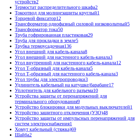
устройств
2
Термостат распределительного шкафа
2
Токоотвод для молниезащиты круглый
1
Торцевой фиксатор
12
Трансформатор однофазный силовой низковольтный
5
Трансформатор тока
50
Труба гофрированная пластиковая
29
Труба для прокладки в земле
5
Трубка термоусадочная
136
Угол внешний для кабель-канала
8
Угол внешний для настенного кабель-канала
3
Угол внутренний для настенного кабель-канала
12
Угол Т-образный для кабель-канала
5
Угол Т-образный для настенного кабель-канала
3
Угол трубы для электропроводки
3
Удлинитель кабельный на катушке/барабане
17
Уплотнитель для кабельного разъема
10
Устройства защиты от перенапряжений для
терминального оборудования
9
Устройство блокировки для модульных выключателей
1
Устройство защитного отключения (УЗО)
48
Устройство защиты от импульсных перенапряжений для
систем электроснабжения
1
Хомут кабельный (стяжка)
69
Шайба
2