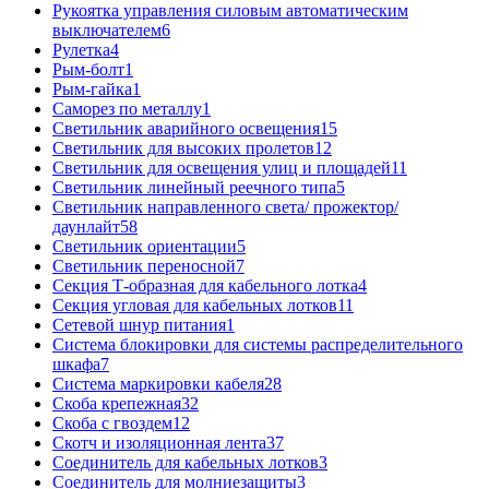
Рукоятка управления силовым автоматическим
выключателем
6
Рулетка
4
Рым-болт
1
Рым-гайка
1
Саморез по металлу
1
Светильник аварийного освещения
15
Светильник для высоких пролетов
12
Светильник для освещения улиц и площадей
11
Светильник линейный реечного типа
5
Светильник направленного света/ прожектор/
даунлайт
58
Светильник ориентации
5
Светильник переносной
7
Секция Т-образная для кабельного лотка
4
Секция угловая для кабельных лотков
11
Сетевой шнур питания
1
Система блокировки для системы распределительного
шкафа
7
Система маркировки кабеля
28
Скоба крепежная
32
Скоба с гвоздем
12
Скотч и изоляционная лента
37
Соединитель для кабельных лотков
3
Соединитель для молниезащиты
3