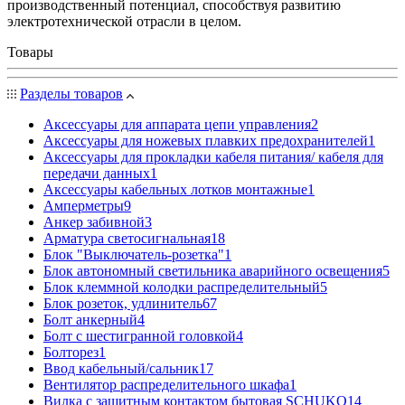
производственный потенциал, способствуя развитию
электротехнической отрасли в целом.
Товары
Разделы товаров
Аксессуары для аппарата цепи управления
2
Аксессуары для ножевых плавких предохранителей
1
Аксессуары для прокладки кабеля питания/ кабеля для
передачи данных
1
Аксессуары кабельных лотков монтажные
1
Амперметры
9
Анкер забивной
3
Арматура светосигнальная
18
Блок "Выключатель-розетка"
1
Блок автономный светильника аварийного освещения
5
Блок клеммной колодки распределительный
5
Блок розеток, удлинитель
67
Болт анкерный
4
Болт с шестигранной головкой
4
Болторез
1
Ввод кабельный/сальник
17
Вентилятор распределительного шкафа
1
Вилка с защитным контактом бытовая SCHUKO
14