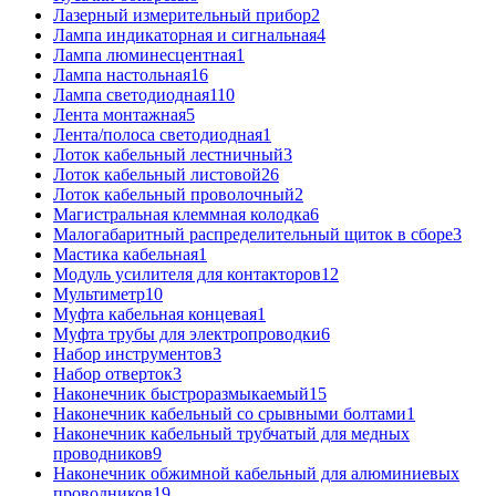
Лазерный измерительный прибор
2
Лампа индикаторная и сигнальная
4
Лампа люминесцентная
1
Лампа настольная
16
Лампа светодиодная
110
Лента монтажная
5
Лента/полоса светодиодная
1
Лоток кабельный лестничный
3
Лоток кабельный листовой
26
Лоток кабельный проволочный
2
Магистральная клеммная колодка
6
Малогабаритный распределительный щиток в сборе
3
Мастика кабельная
1
Модуль усилителя для контакторов
12
Мультиметр
10
Муфта кабельная концевая
1
Муфта трубы для электропроводки
6
Набор инструментов
3
Набор отверток
3
Наконечник быстроразмыкаемый
15
Наконечник кабельный со срывными болтами
1
Наконечник кабельный трубчатый для медных
проводников
9
Наконечник обжимной кабельный для алюминиевых
проводников
19