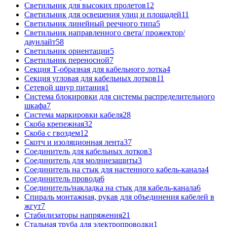
Светильник для высоких пролетов
12
Светильник для освещения улиц и площадей
11
Светильник линейный реечного типа
5
Светильник направленного света/ прожектор/
даунлайт
58
Светильник ориентации
5
Светильник переносной
7
Секция Т-образная для кабельного лотка
4
Секция угловая для кабельных лотков
11
Сетевой шнур питания
1
Система блокировки для системы распределительного
шкафа
7
Система маркировки кабеля
28
Скоба крепежная
32
Скоба с гвоздем
12
Скотч и изоляционная лента
37
Соединитель для кабельных лотков
3
Соединитель для молниезащиты
3
Соединитель на стык для настенного кабель-канала
4
Соединитель провода
6
Соединитель/накладка на стык для кабель-канала
6
Спираль монтажная, рукав для объединения кабелей в
жгут
7
Стабилизаторы напряжения
21
Стальная труба для электропроводки
1