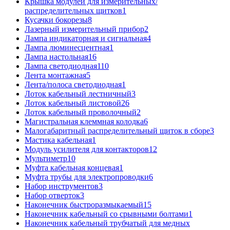
Крышка модулей для измерительных/
распределительных щитков
1
Кусачки бокорезы
8
Лазерный измерительный прибор
2
Лампа индикаторная и сигнальная
4
Лампа люминесцентная
1
Лампа настольная
16
Лампа светодиодная
110
Лента монтажная
5
Лента/полоса светодиодная
1
Лоток кабельный лестничный
3
Лоток кабельный листовой
26
Лоток кабельный проволочный
2
Магистральная клеммная колодка
6
Малогабаритный распределительный щиток в сборе
3
Мастика кабельная
1
Модуль усилителя для контакторов
12
Мультиметр
10
Муфта кабельная концевая
1
Муфта трубы для электропроводки
6
Набор инструментов
3
Набор отверток
3
Наконечник быстроразмыкаемый
15
Наконечник кабельный со срывными болтами
1
Наконечник кабельный трубчатый для медных