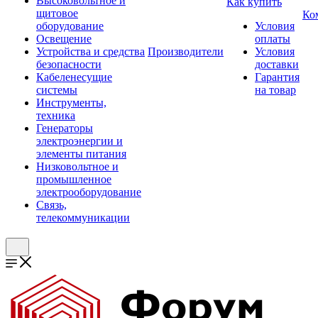
Высоковольтное и
Как купить
щитовое
Ко
оборудование
Условия
Освещение
оплаты
Устройства и средства
Производители
Условия
безопасности
доставки
Кабеленесущие
Гарантия
системы
на товар
Инструменты,
техника
Генераторы
электроэнергии и
элементы питания
Низковольтное и
промышленное
электрооборудование
Связь,
телекоммуникации