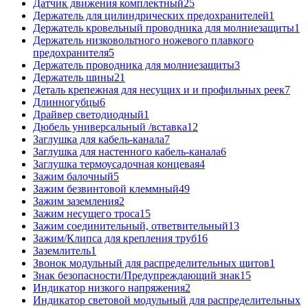
Датчик движения комплектный
25
Держатель для цилиндрических предохранителей
1
Держатель кровельный проводника для молниезащиты
1
Держатель низковольтного ножевого плавкого
предохранителя
5
Держатель проводника для молниезащиты
3
Держатель шины
21
Деталь крепежная для несущих и и профильных реек
7
Длинногубцы
6
Драйвер светодиодный
1
Дюбель универсальный /вставка
12
Заглушка для кабель-канала
7
Заглушка для настенного кабель-канала
6
Заглушка термоусадочная концевая
4
Зажим балочный
5
Зажим безвинтовой клеммный
49
Зажим заземления
2
Зажим несущего троса
15
Зажим соединительный, ответвительный
13
Зажим/Клипса для крепления труб
16
Заземлитель
1
Звонок модульный для распределительных щитов
1
Знак безопасности/Предупреждающий знак
15
Индикатор низкого напряжения
2
Индикатор световой модульный для распределительных