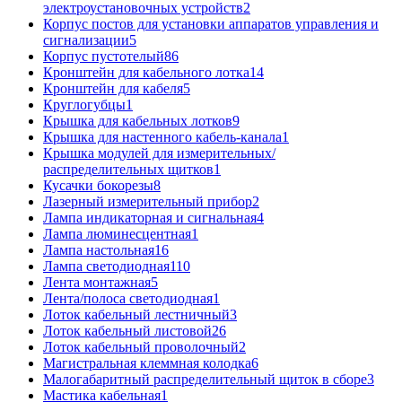
электроустановочных устройств
2
Корпус постов для установки аппаратов управления и
сигнализации
5
Корпус пустотелый
86
Кронштейн для кабельного лотка
14
Кронштейн для кабеля
5
Круглогубцы
1
Крышка для кабельных лотков
9
Крышка для настенного кабель-канала
1
Крышка модулей для измерительных/
распределительных щитков
1
Кусачки бокорезы
8
Лазерный измерительный прибор
2
Лампа индикаторная и сигнальная
4
Лампа люминесцентная
1
Лампа настольная
16
Лампа светодиодная
110
Лента монтажная
5
Лента/полоса светодиодная
1
Лоток кабельный лестничный
3
Лоток кабельный листовой
26
Лоток кабельный проволочный
2
Магистральная клеммная колодка
6
Малогабаритный распределительный щиток в сборе
3
Мастика кабельная
1