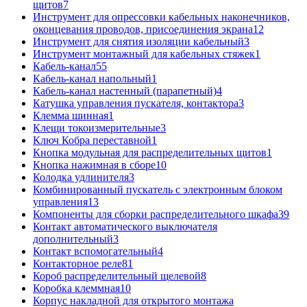
щитов
7
Инструмент для опрессовки кабельных наконечников,
оконцевания проводов, присоединения экрана
12
Инструмент для снятия изоляции кабельный
3
Инструмент монтажный для кабельных стяжек
1
Кабель-канал
55
Кабель-канал напольный
1
Кабель-канал настенный (парапетный)
4
Катушка управления пускателя, контактора
3
Клемма шинная
1
Клещи токоизмерительные
3
Ключ Кобра переставной
1
Кнопка модульная для распределительных щитов
1
Кнопка нажимная в сборе
10
Колодка удлинителя
3
Комбинированный пускатель с электронным блоком
управления
13
Компоненты для сборки распределительного шкафа
39
Контакт автоматического выключателя
дополнительный
3
Контакт вспомогательный
4
Контакторное реле
81
Короб распределительный щелевой
8
Коробка клеммная
10
Корпус накладной для открытого монтажа