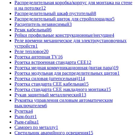
Распределительная коробка/корпус для монтажа на стене
и на потолке
12
Распределительный шкаф пустотелый
8
Распределительный щиток для стройплощадки
5
Расцепитель независимый
3
Резак кабельный
6
Рейки профильные конструкционные/несущие
4
Реле времени механическое для электроустановочных
устройств
1
Реле тепловое
20
Розетка антенная TV
16
Розетка встроенная стандарта CEE
12
Розетка медная коммуникационная (витая пара)
19
Розетка модульная для распределительных щитов
1
Розетка силовая (штепсельная)
114
Розетка стандарта СЕЕ кабельная
15
Розетка стандарта СЕЕ накладного монтажа
15
Рукав защитный металлический
13
Рукоятка управления силовым автоматическим
выключателем
6
Рулетка
4
Рым-болт
1
Рым-гайка
1
Саморез по металлу
1
Светильник аварийного освещения
15