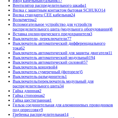
Ввод кабельный/сальник
17
Вентилятор распределительного шкафа
1
Вилка с защитным контактом бытовая SCHUKO
14
Вилка стандарта CEE кабельная
24
Вольтметры
2
Вспомогательное устройство для устройств
распределительного щита (модульного оборудования)
8
Вставка цилиндрического предохранителя
3
Выключатели, переключатели
77
Выключатель автоматический дифференциального
тока
62
Выключатель автоматический для защиты двигателя
11
Выключатель автоматический модульный
194
Выключатель автоматический силовой
57
Выключатель концевой
4
Выключатель сумеречный (фотореле)
5
Выключатель-разъединитель
1
Выключатель/переключатель модульный для
распределительного щита
34
Гайка длинная
2
Гайка стопорная
2
Гайка шестигранная
1
Гильза соединительная для алюминиевых проводников
под опрессовку
9
Гребенка распределительная
14