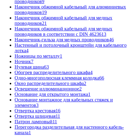
проводников
9
Наконечник обжимной кабельный для алюминиевых
проводников
19
Наконечник обжимной кабельный для медных
проводников
21
Наконечник обжимной кабельный для медных
проводников в соответствии с DIN 46236
13
Наконечник-гильза для медных проводников
46
Настенный и потолочный кронштейн для кабельного
лотка
4
Ножницы по металлу
1
Ночник
7
Нулевая шина
63
Обогрев распределительного шкафа
4
Одно-многополюсная клеммная колодка
66
Окно распределительного шкафа
2
Освещение иллюминационное
2
Основание для открытого монтажа
1
Основание монтажное для кабельных стяжек и
элементов
3
Отвертка крестовая
16
Отвертка шлицевая
11
Патрон ламповый
11
Перегородка разделительная для настенного кабель-
канала
1