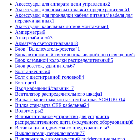
Аксессуары для аппарата цепи управления
2
Аксессуары для ножевых плавких предохранителей
1
Аксессуары для прокладки кабеля питания/ кабеля для
передачи данных
1
Аксессуары кабельных лотков монтажные
1
Амперметры
9
Анкер забивной
3
Арматура светосигнальная
18
Блок "Выключатель-розетка"
1
Блок автономный светильника аварийного освещения
5
Блок клеммной колодки распределительный
5
Блок розеток, удлинитель
67
Болт анкерный
4
Болт с шестигранной головкой
4
Болторез
1
Ввод кабельный/сальник
17
Вентилятор распределительного шкафа
1
Вилка с защитным контактом бытовая SCHUKO
14
Вилка стандарта CEE кабельная
24
Вольтметры
2
Вспомогательное устройство для устройств
распределительного щита (модульного оборудования)
8
Вставка цилиндрического предохранителя
3
Выключатели, переключатели
77
Выключатель автоматический дифференциального