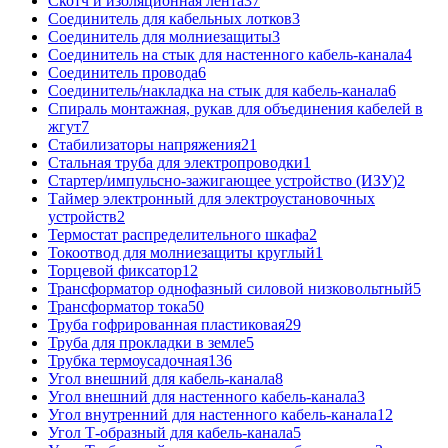
Скотч и изоляционная лента
37
Соединитель для кабельных лотков
3
Соединитель для молниезащиты
3
Соединитель на стык для настенного кабель-канала
4
Соединитель провода
6
Соединитель/накладка на стык для кабель-канала
6
Спираль монтажная, рукав для объединения кабелей в
жгут
7
Стабилизаторы напряжения
21
Стальная труба для электропроводки
1
Стартер/импульсно-зажигающее устройство (ИЗУ)
2
Таймер электронный для электроустановочных
устройств
2
Термостат распределительного шкафа
2
Токоотвод для молниезащиты круглый
1
Торцевой фиксатор
12
Трансформатор однофазный силовой низковольтный
5
Трансформатор тока
50
Труба гофрированная пластиковая
29
Труба для прокладки в земле
5
Трубка термоусадочная
136
Угол внешний для кабель-канала
8
Угол внешний для настенного кабель-канала
3
Угол внутренний для настенного кабель-канала
12
Угол Т-образный для кабель-канала
5