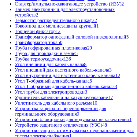
Стартер/импульсно-зажигающее устройство (ИЗУ)
2
Таймер электронный для электроустановочных
устройств
2
Термостат распределительного шкафа
2
Токоотвод для молниезащиты круглый
1
Торцевой фиксатор
12
Трансформатор однофазный силовой низковольтный
5
Трансформатор тока
50
Труба гофрированная пластиковая
29
Труба для прокладки в земле
5
Трубка термоусадочная
136
Угол внешний для кабель-канала
8
Угол внешний для настенного кабель-канала
3
Угол внутренний для настенного кабель-канала
12
Угол Т-образный для кабель-канала
5
Угол Т-образный для настенного кабель-канала
3
Угол трубы для электропроводки
3
Удлинитель кабельный на катушке/барабане
17
Уплотнитель для кабельного разъема
10
Устройства защиты от перенапряжений для
терминального оборудования
9
Устройство блокировки для модульных выключателей
1
Устройство защитного отключения (УЗО)
48
Устройство защиты от импульсных перенапряжений для
систем электроснабжения
1