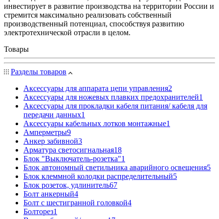
инвестирует в развитие производства на территории России и
стремится максимально реализовать собственный
производственный потенциал, способствуя развитию
электротехнической отрасли в целом.
Товары
Разделы товаров
Аксессуары для аппарата цепи управления
2
Аксессуары для ножевых плавких предохранителей
1
Аксессуары для прокладки кабеля питания/ кабеля для
передачи данных
1
Аксессуары кабельных лотков монтажные
1
Амперметры
9
Анкер забивной
3
Арматура светосигнальная
18
Блок "Выключатель-розетка"
1
Блок автономный светильника аварийного освещения
5
Блок клеммной колодки распределительный
5
Блок розеток, удлинитель
67
Болт анкерный
4
Болт с шестигранной головкой
4
Болторез
1