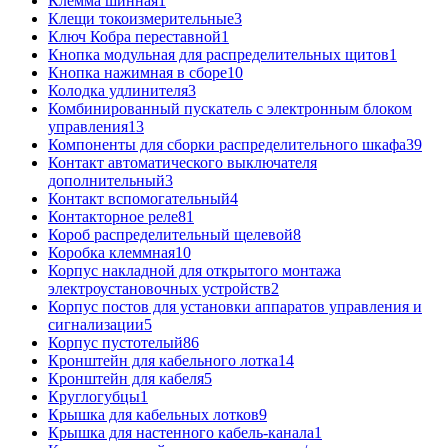
Клемма шинная
1
Клещи токоизмерительные
3
Ключ Кобра переставной
1
Кнопка модульная для распределительных щитов
1
Кнопка нажимная в сборе
10
Колодка удлинителя
3
Комбинированный пускатель с электронным блоком
управления
13
Компоненты для сборки распределительного шкафа
39
Контакт автоматического выключателя
дополнительный
3
Контакт вспомогательный
4
Контакторное реле
81
Короб распределительный щелевой
8
Коробка клеммная
10
Корпус накладной для открытого монтажа
электроустановочных устройств
2
Корпус постов для установки аппаратов управления и
сигнализации
5
Корпус пустотелый
86
Кронштейн для кабельного лотка
14
Кронштейн для кабеля
5
Круглогубцы
1
Крышка для кабельных лотков
9
Крышка для настенного кабель-канала
1