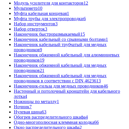
Модуль усилителя для контакторов
12
Мультиметр
10
Муфта кабельная концевая
1
Муфта трубы для электропроводки
6
Набор инструментов
3
Набор отверток
3
Наконечник быстроразмыкаемый
15
Наконечник кабельный со срывными болтами
1
Наконечник кабельный трубчатый для медных
проводников
9
Наконечник обжимной кабельный для алюминиевых
проводников
19
Наконечник обжимной кабельный для медных
проводников
21
Наконечник обжимной кабельный для медных
проводников в соответствии с DIN 46236
13
Наконечник-гильза для медных проводников
46
Настенный и потолочный кронштейн для кабельного
лотка
4
Ножницы по металлу
1
Ночник
7
Нулевая шина
63
Обогрев распределительного шкафа
4
Одно-многополюсная клеммная колодка
66
Окно распределительного шкафа
2