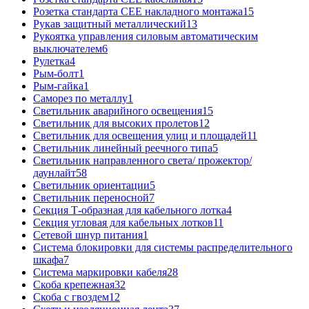
Розетка стандарта СЕЕ накладного монтажа
15
Рукав защитный металлический
13
Рукоятка управления силовым автоматическим
выключателем
6
Рулетка
4
Рым-болт
1
Рым-гайка
1
Саморез по металлу
1
Светильник аварийного освещения
15
Светильник для высоких пролетов
12
Светильник для освещения улиц и площадей
11
Светильник линейный реечного типа
5
Светильник направленного света/ прожектор/
даунлайт
58
Светильник ориентации
5
Светильник переносной
7
Секция Т-образная для кабельного лотка
4
Секция угловая для кабельных лотков
11
Сетевой шнур питания
1
Система блокировки для системы распределительного
шкафа
7
Система маркировки кабеля
28
Скоба крепежная
32
Скоба с гвоздем
12