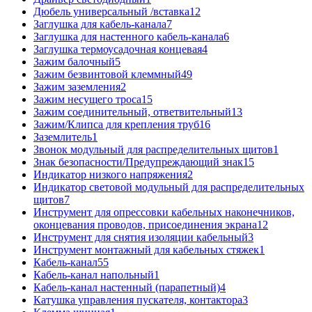
Дюбель универсальный /вставка
12
Заглушка для кабель-канала
7
Заглушка для настенного кабель-канала
6
Заглушка термоусадочная концевая
4
Зажим балочный
5
Зажим безвинтовой клеммный
49
Зажим заземления
2
Зажим несущего троса
15
Зажим соединительный, ответвительный
13
Зажим/Клипса для крепления труб
16
Заземлитель
1
Звонок модульный для распределительных щитов
1
Знак безопасности/Предупреждающий знак
15
Индикатор низкого напряжения
2
Индикатор световой модульный для распределительных
щитов
7
Инструмент для опрессовки кабельных наконечников,
оконцевания проводов, присоединения экрана
12
Инструмент для снятия изоляции кабельный
3
Инструмент монтажный для кабельных стяжек
1
Кабель-канал
55
Кабель-канал напольный
1
Кабель-канал настенный (парапетный)
4
Катушка управления пускателя, контактора
3