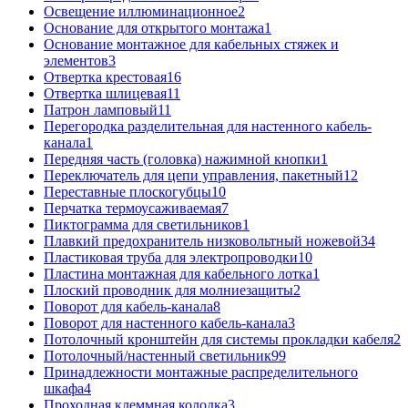
Освещение иллюминационное
2
Основание для открытого монтажа
1
Основание монтажное для кабельных стяжек и
элементов
3
Отвертка крестовая
16
Отвертка шлицевая
11
Патрон ламповый
11
Перегородка разделительная для настенного кабель-
канала
1
Передняя часть (головка) нажимной кнопки
1
Переключатель для цепи управления, пакетный
12
Переставные плоскогубцы
10
Перчатка термоусаживаемая
7
Пиктограмма для светильников
1
Плавкий предохранитель низковольтный ножевой
34
Пластиковая труба для электропроводки
10
Пластина монтажная для кабельного лотка
1
Плоский проводник для молниезащиты
2
Поворот для кабель-канала
8
Поворот для настенного кабель-канала
3
Потолочный кронштейн для системы прокладки кабеля
2
Потолочный/настенный светильник
99
Принадлежности монтажные распределительного
шкафа
4
Проходная клеммная колодка
3