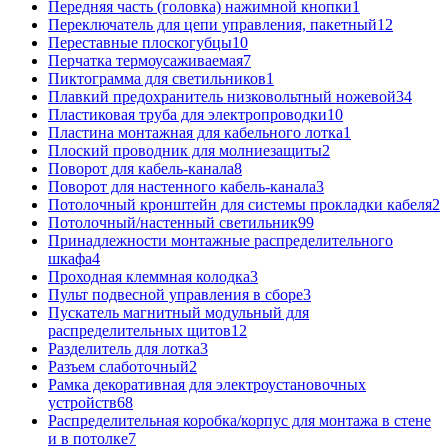
Передняя часть (головка) нажимной кнопки
1
Переключатель для цепи управления, пакетный
12
Переставные плоскогубцы
10
Перчатка термоусаживаемая
7
Пиктограмма для светильников
1
Плавкий предохранитель низковольтный ножевой
34
Пластиковая труба для электропроводки
10
Пластина монтажная для кабельного лотка
1
Плоский проводник для молниезащиты
2
Поворот для кабель-канала
8
Поворот для настенного кабель-канала
3
Потолочный кронштейн для системы прокладки кабеля
2
Потолочный/настенный светильник
99
Принадлежности монтажные распределительного
шкафа
4
Проходная клеммная колодка
3
Пульт подвесной управления в сборе
3
Пускатель магнитный модульный для
распределительных щитов
12
Разделитель для лотка
3
Разъем слаботочный
2
Рамка декоративная для электроустановочных
устройств
68
Распределительная коробка/корпус для монтажа в стене
и в потолке
7