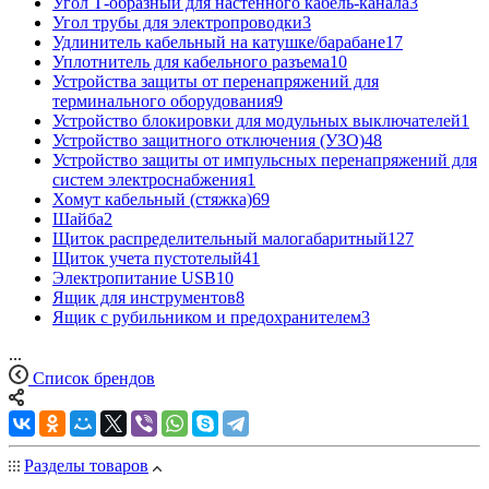
Угол Т-образный для настенного кабель-канала
3
Угол трубы для электропроводки
3
Удлинитель кабельный на катушке/барабане
17
Уплотнитель для кабельного разъема
10
Устройства защиты от перенапряжений для
терминального оборудования
9
Устройство блокировки для модульных выключателей
1
Устройство защитного отключения (УЗО)
48
Устройство защиты от импульсных перенапряжений для
систем электроснабжения
1
Хомут кабельный (стяжка)
69
Шайба
2
Щиток распределительный малогабаритный
127
Щиток учета пустотелый
41
Электропитание USB
10
Ящик для инструментов
8
Ящик с рубильником и предохранителем
3
...
Список брендов
Разделы товаров