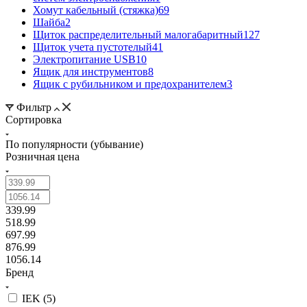
Хомут кабельный (стяжка)
69
Шайба
2
Щиток распределительный малогабаритный
127
Щиток учета пустотелый
41
Электропитание USB
10
Ящик для инструментов
8
Ящик с рубильником и предохранителем
3
Фильтр
Сортировка
По популярности (убывание)
Розничная цена
339.99
518.99
697.99
876.99
1056.14
Бренд
IEK (
5
)