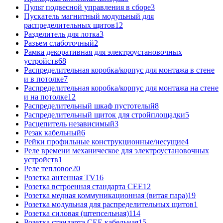
Пульт подвесной управления в сборе
3
Пускатель магнитный модульный для
распределительных щитов
12
Разделитель для лотка
3
Разъем слаботочный
2
Рамка декоративная для электроустановочных
устройств
68
Распределительная коробка/корпус для монтажа в стене
и в потолке
7
Распределительная коробка/корпус для монтажа на стене
и на потолке
12
Распределительный шкаф пустотелый
8
Распределительный щиток для стройплощадки
5
Расцепитель независимый
3
Резак кабельный
6
Рейки профильные конструкционные/несущие
4
Реле времени механическое для электроустановочных
устройств
1
Реле тепловое
20
Розетка антенная TV
16
Розетка встроенная стандарта CEE
12
Розетка медная коммуникационная (витая пара)
19
Розетка модульная для распределительных щитов
1
Розетка силовая (штепсельная)
114
Розетка стандарта СЕЕ кабельная
15