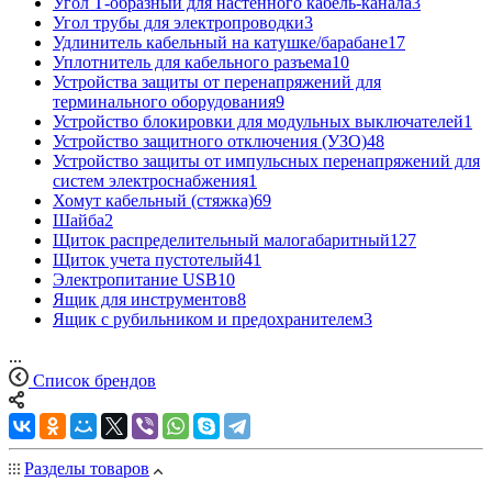
Угол Т-образный для настенного кабель-канала
3
Угол трубы для электропроводки
3
Удлинитель кабельный на катушке/барабане
17
Уплотнитель для кабельного разъема
10
Устройства защиты от перенапряжений для
терминального оборудования
9
Устройство блокировки для модульных выключателей
1
Устройство защитного отключения (УЗО)
48
Устройство защиты от импульсных перенапряжений для
систем электроснабжения
1
Хомут кабельный (стяжка)
69
Шайба
2
Щиток распределительный малогабаритный
127
Щиток учета пустотелый
41
Электропитание USB
10
Ящик для инструментов
8
Ящик с рубильником и предохранителем
3
...
Список брендов
Разделы товаров