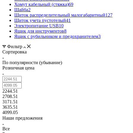
Хомут кабельный (стяжка)
69
Шайба
2
Щиток распределительный малогабаритный
127
Щиток учета пустотелый
41
Электропитание USB
10
Ящик для инструментов
8
Ящик с рубильником и предохранителем
3
Фильтр
Сортировка
По популярности (убывание)
Розничная цена
2244.51
2708.51
3171.51
3635.51
4099.05
Наши предложения
Все