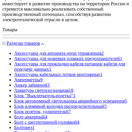
инвестирует в развитие производства на территории России и
стремится максимально реализовать собственный
производственный потенциал, способствуя развитию
электротехнической отрасли в целом.
Товары
Разделы товаров
Аксессуары для аппарата цепи управления
2
Аксессуары для ножевых плавких предохранителей
1
Аксессуары для прокладки кабеля питания/ кабеля для
передачи данных
1
Аксессуары кабельных лотков монтажные
1
Амперметры
9
Анкер забивной
3
Арматура светосигнальная
18
Блок "Выключатель-розетка"
1
Блок автономный светильника аварийного освещения
5
Блок клеммной колодки распределительный
5
Блок розеток, удлинитель
67
Болт анкерный
4
Болт с шестигранной головкой
4
Болторез
1