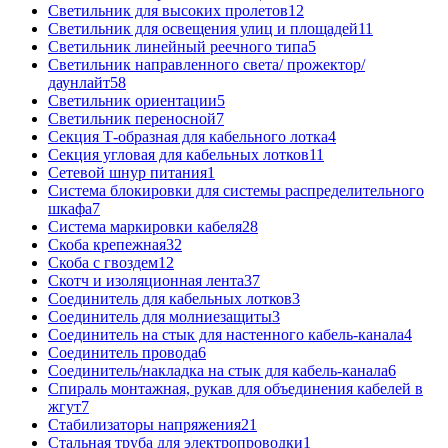
Светильник для высоких пролетов
12
Светильник для освещения улиц и площадей
11
Светильник линейный реечного типа
5
Светильник направленного света/ прожектор/
даунлайт
58
Светильник ориентации
5
Светильник переносной
7
Секция Т-образная для кабельного лотка
4
Секция угловая для кабельных лотков
11
Сетевой шнур питания
1
Система блокировки для системы распределительного
шкафа
7
Система маркировки кабеля
28
Скоба крепежная
32
Скоба с гвоздем
12
Скотч и изоляционная лента
37
Соединитель для кабельных лотков
3
Соединитель для молниезащиты
3
Соединитель на стык для настенного кабель-канала
4
Соединитель провода
6
Соединитель/накладка на стык для кабель-канала
6
Спираль монтажная, рукав для объединения кабелей в
жгут
7
Стабилизаторы напряжения
21
Стальная труба для электропроводки
1