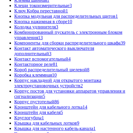
Клемма шинная
1
Клещи токоизмерительные
3
Ключ Кобра переставной
1
Кнопка модульная для распределительных щитов
1
Кнопка нажимная в сборе
10
Колодка удлинителя
3
Комбинированный пускатель с электронным блоком
управления
13
Компоненты для сборки распределительного шкафа
39
Контакт автоматического выключателя
дополнительный
3
Контакт вспомогательный
4
Контакторное реле
81
Короб распределительный щелевой
8
Коробка клеммная
10
Корпус накладной для открытого монтажа
электроустановочных устройств
2
Корпус постов для установки аппаратов управления и
сигнализации
5
Корпус пустотелый
86
Кронштейн для кабельного лотка
14
Кронштейн для кабеля
5
Круглогубцы
1
Крышка для кабельных лотков
9
Крышка для настенного кабель-канала
1