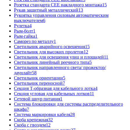
Розетка стандарта СЕЕ накладного монтажа
15
Рукав защитный металлический
13
Рукоятка управления силовым автоматическим
выключателем
6
Рулетка
4
Рым-болт
1
Рым-гайка
1
Саморез по металлу
1
Светильник аварийного освещения
15
Светильник для высоких пролетов
12
Светильник для освещения улиц и площадей
11
Светильник линейный реечного типа
5
Светильник направленного света/ прожектор/
даунлайт
58
Светильник ориентации
5
Светильник переносной
7
Секция Т-образная для кабельного лотка
4
Секция угловая для кабельных лотков
11
Сетевой шнур питания
1
Система блокировки для системы распределительного
шкафа
7
Система маркировки кабеля
28
Скоба крепежная
32
Скоба с гвоздем
12