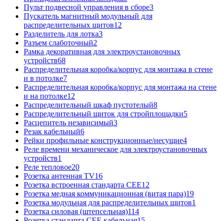
Пульт подвесной управления в сборе
3
Пускатель магнитный модульный для
распределительных щитов
12
Разделитель для лотка
3
Разъем слаботочный
2
Рамка декоративная для электроустановочных
устройств
68
Распределительная коробка/корпус для монтажа в стене
и в потолке
7
Распределительная коробка/корпус для монтажа на стене
и на потолке
12
Распределительный шкаф пустотелый
8
Распределительный щиток для стройплощадки
5
Расцепитель независимый
3
Резак кабельный
6
Рейки профильные конструкционные/несущие
4
Реле времени механическое для электроустановочных
устройств
1
Реле тепловое
20
Розетка антенная TV
16
Розетка встроенная стандарта CEE
12
Розетка медная коммуникационная (витая пара)
19
Розетка модульная для распределительных щитов
1
Розетка силовая (штепсельная)
114
Розетка стандарта СЕЕ кабельная
15