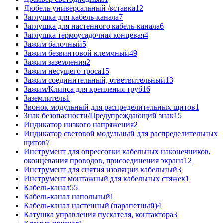
Дюбель универсальный /вставка
12
Заглушка для кабель-канала
7
Заглушка для настенного кабель-канала
6
Заглушка термоусадочная концевая
4
Зажим балочный
5
Зажим безвинтовой клеммный
49
Зажим заземления
2
Зажим несущего троса
15
Зажим соединительный, ответвительный
13
Зажим/Клипса для крепления труб
16
Заземлитель
1
Звонок модульный для распределительных щитов
1
Знак безопасности/Предупреждающий знак
15
Индикатор низкого напряжения
2
Индикатор световой модульный для распределительных
щитов
7
Инструмент для опрессовки кабельных наконечников,
оконцевания проводов, присоединения экрана
12
Инструмент для снятия изоляции кабельный
3
Инструмент монтажный для кабельных стяжек
1
Кабель-канал
55
Кабель-канал напольный
1
Кабель-канал настенный (парапетный)
4
Катушка управления пускателя, контактора
3