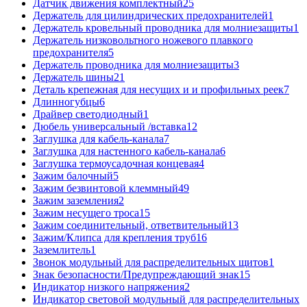
Датчик движения комплектный
25
Держатель для цилиндрических предохранителей
1
Держатель кровельный проводника для молниезащиты
1
Держатель низковольтного ножевого плавкого
предохранителя
5
Держатель проводника для молниезащиты
3
Держатель шины
21
Деталь крепежная для несущих и и профильных реек
7
Длинногубцы
6
Драйвер светодиодный
1
Дюбель универсальный /вставка
12
Заглушка для кабель-канала
7
Заглушка для настенного кабель-канала
6
Заглушка термоусадочная концевая
4
Зажим балочный
5
Зажим безвинтовой клеммный
49
Зажим заземления
2
Зажим несущего троса
15
Зажим соединительный, ответвительный
13
Зажим/Клипса для крепления труб
16
Заземлитель
1
Звонок модульный для распределительных щитов
1
Знак безопасности/Предупреждающий знак
15
Индикатор низкого напряжения
2
Индикатор световой модульный для распределительных