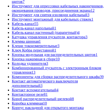
щитов
7
Инструмент для опрессовки кабельных наконечников,
оконцевания проводов, присоединения экрана
12
Инструмент для снятия изоляции кабельный
3
Инструмент монтажный для кабельных стяжек
1
Кабель-канал
55
Кабель-канал напольный
1
Кабель-канал настенный (парапетный)
4
Катушка управления пускателя, контактора
3
Клемма шинная
1
Клещи токоизмерительные
3
Ключ Кобра переставной
1
Кнопка модульная для распределительных щитов
1
Кнопка нажимная в сборе
10
Колодка удлинителя
3
Комбинированный пускатель с электронным блоком
управления
13
Компоненты для сборки распределительного шкафа
39
Контакт автоматического выключателя
дополнительный
3
Контакт вспомогательный
4
Контакторное реле
81
Короб распределительный щелевой
8
Коробка клеммная
10
Корпус накладной для открытого монтажа