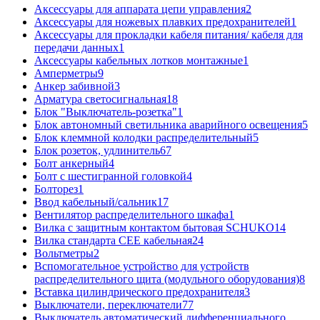
Аксессуары для аппарата цепи управления
2
Аксессуары для ножевых плавких предохранителей
1
Аксессуары для прокладки кабеля питания/ кабеля для
передачи данных
1
Аксессуары кабельных лотков монтажные
1
Амперметры
9
Анкер забивной
3
Арматура светосигнальная
18
Блок "Выключатель-розетка"
1
Блок автономный светильника аварийного освещения
5
Блок клеммной колодки распределительный
5
Блок розеток, удлинитель
67
Болт анкерный
4
Болт с шестигранной головкой
4
Болторез
1
Ввод кабельный/сальник
17
Вентилятор распределительного шкафа
1
Вилка с защитным контактом бытовая SCHUKO
14
Вилка стандарта CEE кабельная
24
Вольтметры
2
Вспомогательное устройство для устройств
распределительного щита (модульного оборудования)
8
Вставка цилиндрического предохранителя
3
Выключатели, переключатели
77
Выключатель автоматический дифференциального