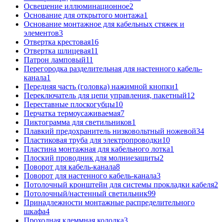
Освещение иллюминационное
2
Основание для открытого монтажа
1
Основание монтажное для кабельных стяжек и
элементов
3
Отвертка крестовая
16
Отвертка шлицевая
11
Патрон ламповый
11
Перегородка разделительная для настенного кабель-
канала
1
Передняя часть (головка) нажимной кнопки
1
Переключатель для цепи управления, пакетный
12
Переставные плоскогубцы
10
Перчатка термоусаживаемая
7
Пиктограмма для светильников
1
Плавкий предохранитель низковольтный ножевой
34
Пластиковая труба для электропроводки
10
Пластина монтажная для кабельного лотка
1
Плоский проводник для молниезащиты
2
Поворот для кабель-канала
8
Поворот для настенного кабель-канала
3
Потолочный кронштейн для системы прокладки кабеля
2
Потолочный/настенный светильник
99
Принадлежности монтажные распределительного
шкафа
4
Проходная клеммная колодка
3