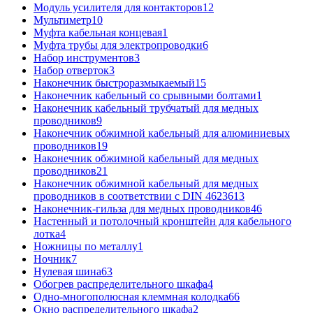
Модуль усилителя для контакторов
12
Мультиметр
10
Муфта кабельная концевая
1
Муфта трубы для электропроводки
6
Набор инструментов
3
Набор отверток
3
Наконечник быстроразмыкаемый
15
Наконечник кабельный со срывными болтами
1
Наконечник кабельный трубчатый для медных
проводников
9
Наконечник обжимной кабельный для алюминиевых
проводников
19
Наконечник обжимной кабельный для медных
проводников
21
Наконечник обжимной кабельный для медных
проводников в соответствии с DIN 46236
13
Наконечник-гильза для медных проводников
46
Настенный и потолочный кронштейн для кабельного
лотка
4
Ножницы по металлу
1
Ночник
7
Нулевая шина
63
Обогрев распределительного шкафа
4
Одно-многополюсная клеммная колодка
66
Окно распределительного шкафа
2