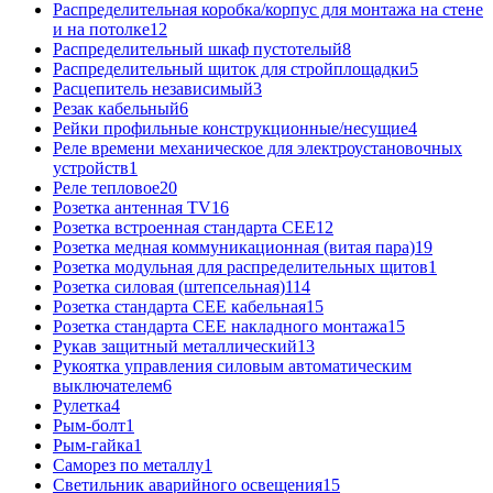
Распределительная коробка/корпус для монтажа на стене
и на потолке
12
Распределительный шкаф пустотелый
8
Распределительный щиток для стройплощадки
5
Расцепитель независимый
3
Резак кабельный
6
Рейки профильные конструкционные/несущие
4
Реле времени механическое для электроустановочных
устройств
1
Реле тепловое
20
Розетка антенная TV
16
Розетка встроенная стандарта CEE
12
Розетка медная коммуникационная (витая пара)
19
Розетка модульная для распределительных щитов
1
Розетка силовая (штепсельная)
114
Розетка стандарта СЕЕ кабельная
15
Розетка стандарта СЕЕ накладного монтажа
15
Рукав защитный металлический
13
Рукоятка управления силовым автоматическим
выключателем
6
Рулетка
4
Рым-болт
1
Рым-гайка
1
Саморез по металлу
1
Светильник аварийного освещения
15