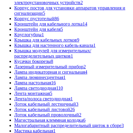
электроустановочных устройств
2
Корпус постов для установки аппаратов управления и
сигнализации
5
Корпус пустотелый
86
Кронштейн для кабельного лотка
14
Кронштейн для кабеля
5
Круглогубцы
1
Крышка для кабельных лотков
9
Крышка для настенного кабель-канала
1
Крышка модулей для измерительных/
распределительных щитков
1
Кусачки бокорезы
8
Лазерный измерительный прибор
2
Лампа индикаторная и сигнальная
4
Лампа люминесцентная
1
Лампа настольная
16
Лампа светодиодная
110
Лента монтажная
5
Лента/полоса светодиодная
1
Лоток кабельный лестничный
3
Лоток кабельный листовой
26
Лоток кабельный проволочный
2
Магистральная клеммная колодка
6
Малогабаритный распределительный щиток в сборе
3
Мастика кабельная
1