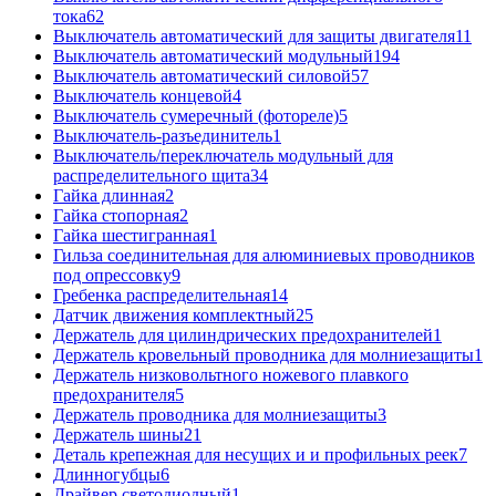
тока
62
Выключатель автоматический для защиты двигателя
11
Выключатель автоматический модульный
194
Выключатель автоматический силовой
57
Выключатель концевой
4
Выключатель сумеречный (фотореле)
5
Выключатель-разъединитель
1
Выключатель/переключатель модульный для
распределительного щита
34
Гайка длинная
2
Гайка стопорная
2
Гайка шестигранная
1
Гильза соединительная для алюминиевых проводников
под опрессовку
9
Гребенка распределительная
14
Датчик движения комплектный
25
Держатель для цилиндрических предохранителей
1
Держатель кровельный проводника для молниезащиты
1
Держатель низковольтного ножевого плавкого
предохранителя
5
Держатель проводника для молниезащиты
3
Держатель шины
21
Деталь крепежная для несущих и и профильных реек
7
Длинногубцы
6
Драйвер светодиодный
1