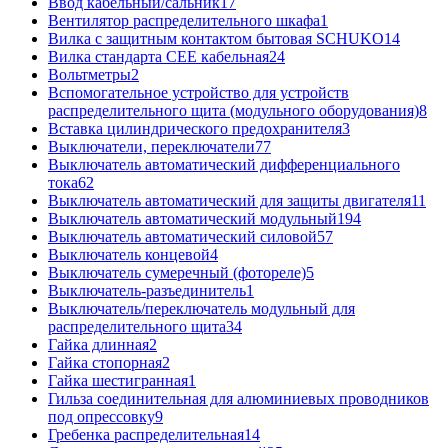
Ввод кабельный/сальник
17
Вентилятор распределительного шкафа
1
Вилка с защитным контактом бытовая SCHUKO
14
Вилка стандарта CEE кабельная
24
Вольтметры
2
Вспомогательное устройство для устройств
распределительного щита (модульного оборудования)
8
Вставка цилиндрического предохранителя
3
Выключатели, переключатели
77
Выключатель автоматический дифференциального
тока
62
Выключатель автоматический для защиты двигателя
11
Выключатель автоматический модульный
194
Выключатель автоматический силовой
57
Выключатель концевой
4
Выключатель сумеречный (фотореле)
5
Выключатель-разъединитель
1
Выключатель/переключатель модульный для
распределительного щита
34
Гайка длинная
2
Гайка стопорная
2
Гайка шестигранная
1
Гильза соединительная для алюминиевых проводников
под опрессовку
9
Гребенка распределительная
14