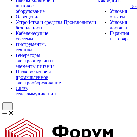
Высоковольтное и
Как купить
щитовое
Ко
оборудование
Условия
Освещение
оплаты
Устройства и средства
Производители
Условия
безопасности
доставки
Кабеленесущие
Гарантия
системы
на товар
Инструменты,
техника
Генераторы
электроэнергии и
элементы питания
Низковольтное и
промышленное
электрооборудование
Связь,
телекоммуникации