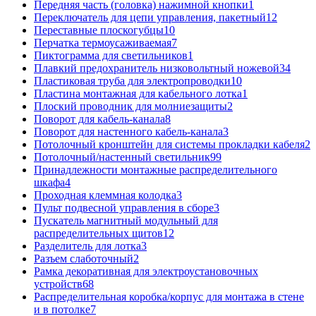
Передняя часть (головка) нажимной кнопки
1
Переключатель для цепи управления, пакетный
12
Переставные плоскогубцы
10
Перчатка термоусаживаемая
7
Пиктограмма для светильников
1
Плавкий предохранитель низковольтный ножевой
34
Пластиковая труба для электропроводки
10
Пластина монтажная для кабельного лотка
1
Плоский проводник для молниезащиты
2
Поворот для кабель-канала
8
Поворот для настенного кабель-канала
3
Потолочный кронштейн для системы прокладки кабеля
2
Потолочный/настенный светильник
99
Принадлежности монтажные распределительного
шкафа
4
Проходная клеммная колодка
3
Пульт подвесной управления в сборе
3
Пускатель магнитный модульный для
распределительных щитов
12
Разделитель для лотка
3
Разъем слаботочный
2
Рамка декоративная для электроустановочных
устройств
68
Распределительная коробка/корпус для монтажа в стене
и в потолке
7