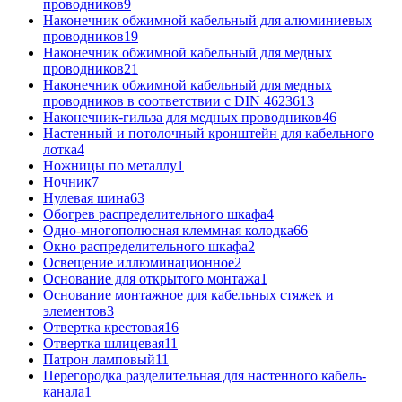
проводников
9
Наконечник обжимной кабельный для алюминиевых
проводников
19
Наконечник обжимной кабельный для медных
проводников
21
Наконечник обжимной кабельный для медных
проводников в соответствии с DIN 46236
13
Наконечник-гильза для медных проводников
46
Настенный и потолочный кронштейн для кабельного
лотка
4
Ножницы по металлу
1
Ночник
7
Нулевая шина
63
Обогрев распределительного шкафа
4
Одно-многополюсная клеммная колодка
66
Окно распределительного шкафа
2
Освещение иллюминационное
2
Основание для открытого монтажа
1
Основание монтажное для кабельных стяжек и
элементов
3
Отвертка крестовая
16
Отвертка шлицевая
11
Патрон ламповый
11
Перегородка разделительная для настенного кабель-
канала
1