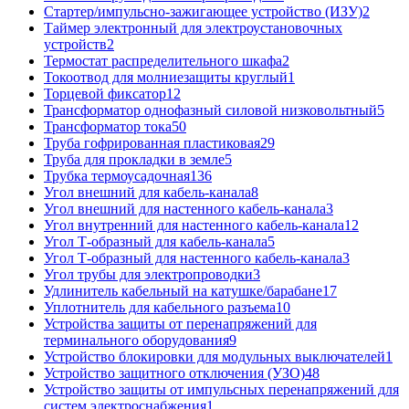
Стартер/импульсно-зажигающее устройство (ИЗУ)
2
Таймер электронный для электроустановочных
устройств
2
Термостат распределительного шкафа
2
Токоотвод для молниезащиты круглый
1
Торцевой фиксатор
12
Трансформатор однофазный силовой низковольтный
5
Трансформатор тока
50
Труба гофрированная пластиковая
29
Труба для прокладки в земле
5
Трубка термоусадочная
136
Угол внешний для кабель-канала
8
Угол внешний для настенного кабель-канала
3
Угол внутренний для настенного кабель-канала
12
Угол Т-образный для кабель-канала
5
Угол Т-образный для настенного кабель-канала
3
Угол трубы для электропроводки
3
Удлинитель кабельный на катушке/барабане
17
Уплотнитель для кабельного разъема
10
Устройства защиты от перенапряжений для
терминального оборудования
9
Устройство блокировки для модульных выключателей
1
Устройство защитного отключения (УЗО)
48
Устройство защиты от импульсных перенапряжений для
систем электроснабжения
1