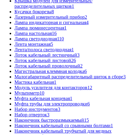
Крышка модулей для измерительных/
распределительных щитков
1
Кусачки бокорезы
8
Лазерный измерительный прибор
2
Лампа индикаторная и сигнальная
4
Лампа люминесцентная
1
Лампа настольная
16
Лампа светодиодная
110
Лента монтажная
5
Лента/полоса светодиодная
1
Лоток кабельный лестничный
3
Лоток кабельный листовой
26
Лоток кабельный проволочный
2
Магистральная клеммная колодка
6
Малогабаритный распределительный щиток в сборе
3
Мастика кабельная
1
Модуль усилителя для контакторов
12
Мультиметр
10
Муфта кабельная концевая
1
Муфта трубы для электропроводки
6
Набор инструментов
3
Набор отверток
3
Наконечник быстроразмыкаемый
15
Наконечник кабельный со срывными болтами
1
Наконечник кабельный трубчатый для медных