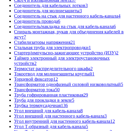
Скотч и изоляционная лента
37
Соединитель для кабельных лотков
3
Соединитель для молниезащиты
3
Соединитель на стык для настенного кабель-канала
4
Соединитель провода
6
Соединитель/накладка на стык для кабель-канала
6
Спираль монтажная, рукав для объединения кабелей в
жгут
7
Стабилизаторы напряжения
21
Стальная труба для электропроводки
1
Стартер/импульсно-зажигающее устройство (ИЗУ)
2
Таймер электронный для электроустановочных
устройств
2
Термостат распределительного шкафа
2
Токоотвод для молниезащиты круглый
1
Торцевой фиксатор
12
Трансформатор однофазный силовой низковольтный
5
Трансформатор тока
50
Труба гофрированная пластиковая
29
Труба для прокладки в земле
5
Трубка термоусадочная
136
Угол внешний для кабель-канала
8
Угол внешний для настенного кабель-канала
3
Угол внутренний для настенного кабель-канала
12
Угол Т-образный для кабель-канала
5