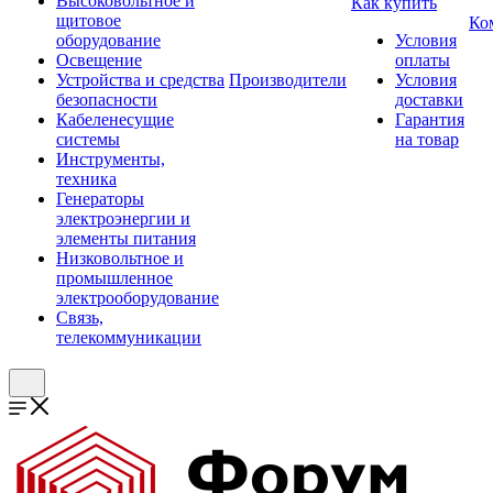
Высоковольтное и
Как купить
щитовое
Ко
оборудование
Условия
Освещение
оплаты
Устройства и средства
Производители
Условия
безопасности
доставки
Кабеленесущие
Гарантия
системы
на товар
Инструменты,
техника
Генераторы
электроэнергии и
элементы питания
Низковольтное и
промышленное
электрооборудование
Связь,
телекоммуникации