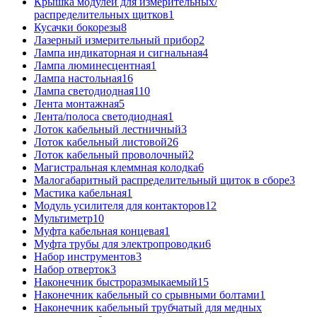
Крышка модулей для измерительных/
распределительных щитков
1
Кусачки бокорезы
8
Лазерный измерительный прибор
2
Лампа индикаторная и сигнальная
4
Лампа люминесцентная
1
Лампа настольная
16
Лампа светодиодная
110
Лента монтажная
5
Лента/полоса светодиодная
1
Лоток кабельный лестничный
3
Лоток кабельный листовой
26
Лоток кабельный проволочный
2
Магистральная клеммная колодка
6
Малогабаритный распределительный щиток в сборе
3
Мастика кабельная
1
Модуль усилителя для контакторов
12
Мультиметр
10
Муфта кабельная концевая
1
Муфта трубы для электропроводки
6
Набор инструментов
3
Набор отверток
3
Наконечник быстроразмыкаемый
15
Наконечник кабельный со срывными болтами
1
Наконечник кабельный трубчатый для медных