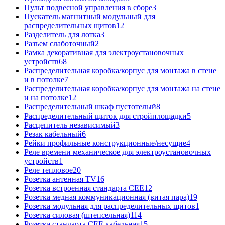
Пульт подвесной управления в сборе
3
Пускатель магнитный модульный для
распределительных щитов
12
Разделитель для лотка
3
Разъем слаботочный
2
Рамка декоративная для электроустановочных
устройств
68
Распределительная коробка/корпус для монтажа в стене
и в потолке
7
Распределительная коробка/корпус для монтажа на стене
и на потолке
12
Распределительный шкаф пустотелый
8
Распределительный щиток для стройплощадки
5
Расцепитель независимый
3
Резак кабельный
6
Рейки профильные конструкционные/несущие
4
Реле времени механическое для электроустановочных
устройств
1
Реле тепловое
20
Розетка антенная TV
16
Розетка встроенная стандарта CEE
12
Розетка медная коммуникационная (витая пара)
19
Розетка модульная для распределительных щитов
1
Розетка силовая (штепсельная)
114
Розетка стандарта СЕЕ кабельная
15