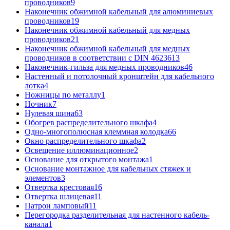
проводников
9
Наконечник обжимной кабельный для алюминиевых
проводников
19
Наконечник обжимной кабельный для медных
проводников
21
Наконечник обжимной кабельный для медных
проводников в соответствии с DIN 46236
13
Наконечник-гильза для медных проводников
46
Настенный и потолочный кронштейн для кабельного
лотка
4
Ножницы по металлу
1
Ночник
7
Нулевая шина
63
Обогрев распределительного шкафа
4
Одно-многополюсная клеммная колодка
66
Окно распределительного шкафа
2
Освещение иллюминационное
2
Основание для открытого монтажа
1
Основание монтажное для кабельных стяжек и
элементов
3
Отвертка крестовая
16
Отвертка шлицевая
11
Патрон ламповый
11
Перегородка разделительная для настенного кабель-
канала
1