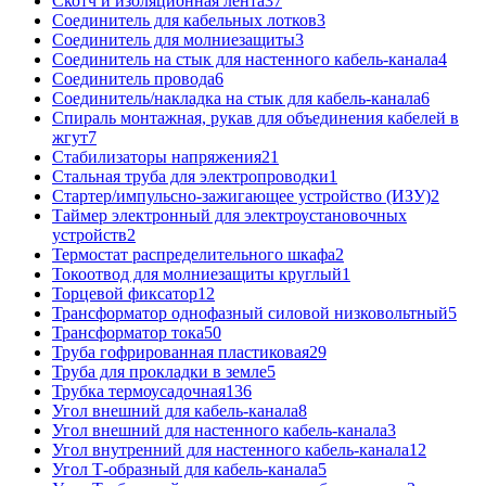
Скотч и изоляционная лента
37
Соединитель для кабельных лотков
3
Соединитель для молниезащиты
3
Соединитель на стык для настенного кабель-канала
4
Соединитель провода
6
Соединитель/накладка на стык для кабель-канала
6
Спираль монтажная, рукав для объединения кабелей в
жгут
7
Стабилизаторы напряжения
21
Стальная труба для электропроводки
1
Стартер/импульсно-зажигающее устройство (ИЗУ)
2
Таймер электронный для электроустановочных
устройств
2
Термостат распределительного шкафа
2
Токоотвод для молниезащиты круглый
1
Торцевой фиксатор
12
Трансформатор однофазный силовой низковольтный
5
Трансформатор тока
50
Труба гофрированная пластиковая
29
Труба для прокладки в земле
5
Трубка термоусадочная
136
Угол внешний для кабель-канала
8
Угол внешний для настенного кабель-канала
3
Угол внутренний для настенного кабель-канала
12
Угол Т-образный для кабель-канала
5