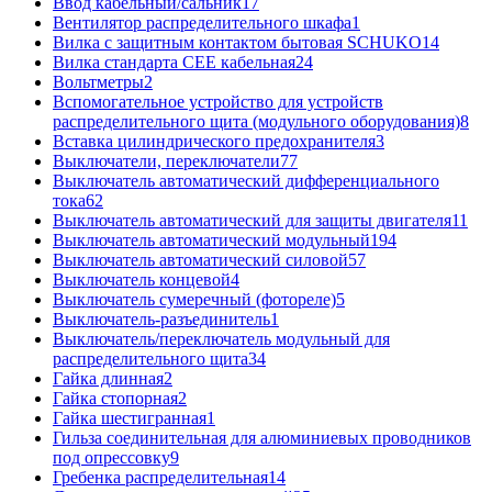
Ввод кабельный/сальник
17
Вентилятор распределительного шкафа
1
Вилка с защитным контактом бытовая SCHUKO
14
Вилка стандарта CEE кабельная
24
Вольтметры
2
Вспомогательное устройство для устройств
распределительного щита (модульного оборудования)
8
Вставка цилиндрического предохранителя
3
Выключатели, переключатели
77
Выключатель автоматический дифференциального
тока
62
Выключатель автоматический для защиты двигателя
11
Выключатель автоматический модульный
194
Выключатель автоматический силовой
57
Выключатель концевой
4
Выключатель сумеречный (фотореле)
5
Выключатель-разъединитель
1
Выключатель/переключатель модульный для
распределительного щита
34
Гайка длинная
2
Гайка стопорная
2
Гайка шестигранная
1
Гильза соединительная для алюминиевых проводников
под опрессовку
9
Гребенка распределительная
14