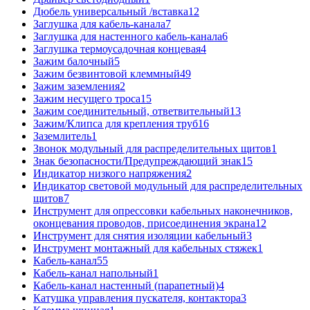
Дюбель универсальный /вставка
12
Заглушка для кабель-канала
7
Заглушка для настенного кабель-канала
6
Заглушка термоусадочная концевая
4
Зажим балочный
5
Зажим безвинтовой клеммный
49
Зажим заземления
2
Зажим несущего троса
15
Зажим соединительный, ответвительный
13
Зажим/Клипса для крепления труб
16
Заземлитель
1
Звонок модульный для распределительных щитов
1
Знак безопасности/Предупреждающий знак
15
Индикатор низкого напряжения
2
Индикатор световой модульный для распределительных
щитов
7
Инструмент для опрессовки кабельных наконечников,
оконцевания проводов, присоединения экрана
12
Инструмент для снятия изоляции кабельный
3
Инструмент монтажный для кабельных стяжек
1
Кабель-канал
55
Кабель-канал напольный
1
Кабель-канал настенный (парапетный)
4
Катушка управления пускателя, контактора
3