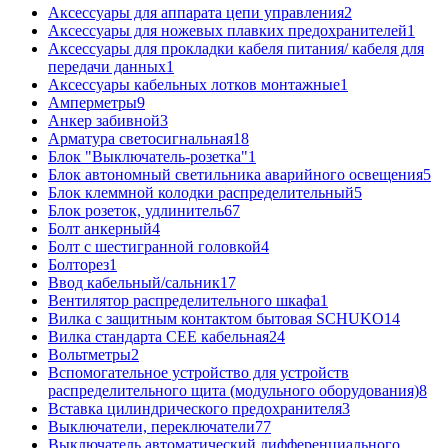
Аксессуары для аппарата цепи управления
2
Аксессуары для ножевых плавких предохранителей
1
Аксессуары для прокладки кабеля питания/ кабеля для
передачи данных
1
Аксессуары кабельных лотков монтажные
1
Амперметры
9
Анкер забивной
3
Арматура светосигнальная
18
Блок "Выключатель-розетка"
1
Блок автономный светильника аварийного освещения
5
Блок клеммной колодки распределительный
5
Блок розеток, удлинитель
67
Болт анкерный
4
Болт с шестигранной головкой
4
Болторез
1
Ввод кабельный/сальник
17
Вентилятор распределительного шкафа
1
Вилка с защитным контактом бытовая SCHUKO
14
Вилка стандарта CEE кабельная
24
Вольтметры
2
Вспомогательное устройство для устройств
распределительного щита (модульного оборудования)
8
Вставка цилиндрического предохранителя
3
Выключатели, переключатели
77
Выключатель автоматический дифференциального