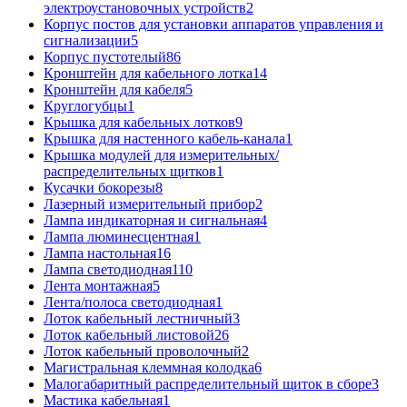
электроустановочных устройств
2
Корпус постов для установки аппаратов управления и
сигнализации
5
Корпус пустотелый
86
Кронштейн для кабельного лотка
14
Кронштейн для кабеля
5
Круглогубцы
1
Крышка для кабельных лотков
9
Крышка для настенного кабель-канала
1
Крышка модулей для измерительных/
распределительных щитков
1
Кусачки бокорезы
8
Лазерный измерительный прибор
2
Лампа индикаторная и сигнальная
4
Лампа люминесцентная
1
Лампа настольная
16
Лампа светодиодная
110
Лента монтажная
5
Лента/полоса светодиодная
1
Лоток кабельный лестничный
3
Лоток кабельный листовой
26
Лоток кабельный проволочный
2
Магистральная клеммная колодка
6
Малогабаритный распределительный щиток в сборе
3
Мастика кабельная
1