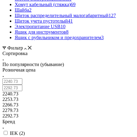
Хомут кабельный (стяжка)
69
Шайба
2
Щиток распределительный малогабаритный
127
Щиток учета пустотелый
41
Электропитание USB
10
Ящик для инструментов
8
Ящик с рубильником и предохранителем
3
Фильтр
Сортировка
По популярности (убывание)
Розничная цена
2240.73
2253.73
2266.73
2279.73
2292.73
Бренд
IEK (
2
)