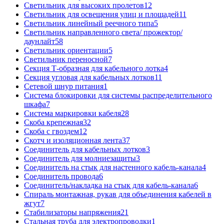
Светильник для высоких пролетов
12
Светильник для освещения улиц и площадей
11
Светильник линейный реечного типа
5
Светильник направленного света/ прожектор/
даунлайт
58
Светильник ориентации
5
Светильник переносной
7
Секция Т-образная для кабельного лотка
4
Секция угловая для кабельных лотков
11
Сетевой шнур питания
1
Система блокировки для системы распределительного
шкафа
7
Система маркировки кабеля
28
Скоба крепежная
32
Скоба с гвоздем
12
Скотч и изоляционная лента
37
Соединитель для кабельных лотков
3
Соединитель для молниезащиты
3
Соединитель на стык для настенного кабель-канала
4
Соединитель провода
6
Соединитель/накладка на стык для кабель-канала
6
Спираль монтажная, рукав для объединения кабелей в
жгут
7
Стабилизаторы напряжения
21
Стальная труба для электропроводки
1