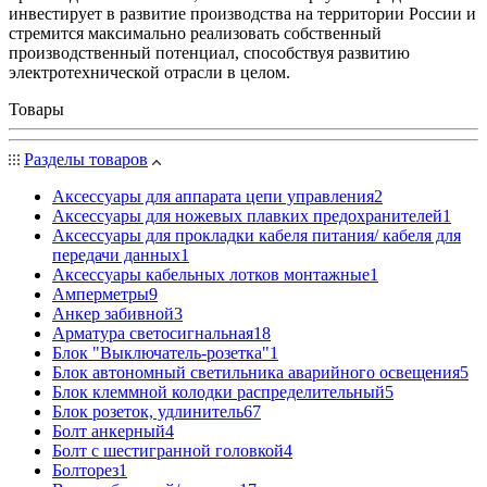
инвестирует в развитие производства на территории России и
стремится максимально реализовать собственный
производственный потенциал, способствуя развитию
электротехнической отрасли в целом.
Товары
Разделы товаров
Аксессуары для аппарата цепи управления
2
Аксессуары для ножевых плавких предохранителей
1
Аксессуары для прокладки кабеля питания/ кабеля для
передачи данных
1
Аксессуары кабельных лотков монтажные
1
Амперметры
9
Анкер забивной
3
Арматура светосигнальная
18
Блок "Выключатель-розетка"
1
Блок автономный светильника аварийного освещения
5
Блок клеммной колодки распределительный
5
Блок розеток, удлинитель
67
Болт анкерный
4
Болт с шестигранной головкой
4
Болторез
1