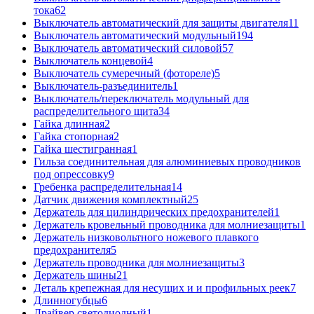
тока
62
Выключатель автоматический для защиты двигателя
11
Выключатель автоматический модульный
194
Выключатель автоматический силовой
57
Выключатель концевой
4
Выключатель сумеречный (фотореле)
5
Выключатель-разъединитель
1
Выключатель/переключатель модульный для
распределительного щита
34
Гайка длинная
2
Гайка стопорная
2
Гайка шестигранная
1
Гильза соединительная для алюминиевых проводников
под опрессовку
9
Гребенка распределительная
14
Датчик движения комплектный
25
Держатель для цилиндрических предохранителей
1
Держатель кровельный проводника для молниезащиты
1
Держатель низковольтного ножевого плавкого
предохранителя
5
Держатель проводника для молниезащиты
3
Держатель шины
21
Деталь крепежная для несущих и и профильных реек
7
Длинногубцы
6
Драйвер светодиодный
1