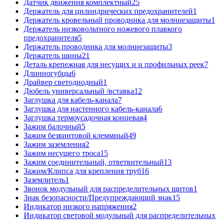
Датчик движения комплектный
25
Держатель для цилиндрических предохранителей
1
Держатель кровельный проводника для молниезащиты
1
Держатель низковольтного ножевого плавкого
предохранителя
5
Держатель проводника для молниезащиты
3
Держатель шины
21
Деталь крепежная для несущих и и профильных реек
7
Длинногубцы
6
Драйвер светодиодный
1
Дюбель универсальный /вставка
12
Заглушка для кабель-канала
7
Заглушка для настенного кабель-канала
6
Заглушка термоусадочная концевая
4
Зажим балочный
5
Зажим безвинтовой клеммный
49
Зажим заземления
2
Зажим несущего троса
15
Зажим соединительный, ответвительный
13
Зажим/Клипса для крепления труб
16
Заземлитель
1
Звонок модульный для распределительных щитов
1
Знак безопасности/Предупреждающий знак
15
Индикатор низкого напряжения
2
Индикатор световой модульный для распределительных