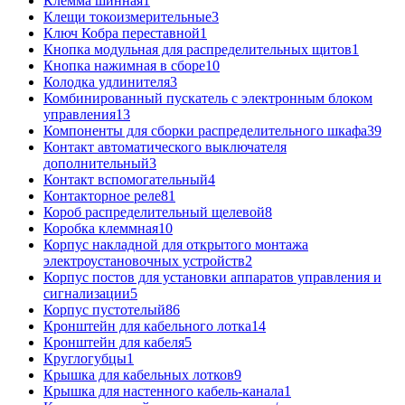
Клемма шинная
1
Клещи токоизмерительные
3
Ключ Кобра переставной
1
Кнопка модульная для распределительных щитов
1
Кнопка нажимная в сборе
10
Колодка удлинителя
3
Комбинированный пускатель с электронным блоком
управления
13
Компоненты для сборки распределительного шкафа
39
Контакт автоматического выключателя
дополнительный
3
Контакт вспомогательный
4
Контакторное реле
81
Короб распределительный щелевой
8
Коробка клеммная
10
Корпус накладной для открытого монтажа
электроустановочных устройств
2
Корпус постов для установки аппаратов управления и
сигнализации
5
Корпус пустотелый
86
Кронштейн для кабельного лотка
14
Кронштейн для кабеля
5
Круглогубцы
1
Крышка для кабельных лотков
9
Крышка для настенного кабель-канала
1