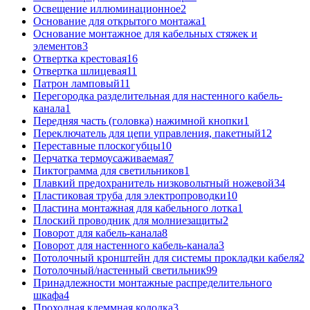
Освещение иллюминационное
2
Основание для открытого монтажа
1
Основание монтажное для кабельных стяжек и
элементов
3
Отвертка крестовая
16
Отвертка шлицевая
11
Патрон ламповый
11
Перегородка разделительная для настенного кабель-
канала
1
Передняя часть (головка) нажимной кнопки
1
Переключатель для цепи управления, пакетный
12
Переставные плоскогубцы
10
Перчатка термоусаживаемая
7
Пиктограмма для светильников
1
Плавкий предохранитель низковольтный ножевой
34
Пластиковая труба для электропроводки
10
Пластина монтажная для кабельного лотка
1
Плоский проводник для молниезащиты
2
Поворот для кабель-канала
8
Поворот для настенного кабель-канала
3
Потолочный кронштейн для системы прокладки кабеля
2
Потолочный/настенный светильник
99
Принадлежности монтажные распределительного
шкафа
4
Проходная клеммная колодка
3