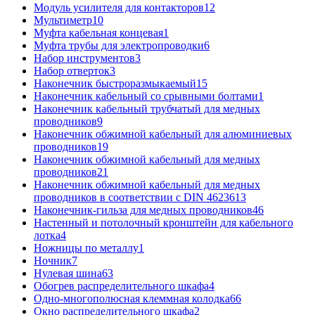
Модуль усилителя для контакторов
12
Мультиметр
10
Муфта кабельная концевая
1
Муфта трубы для электропроводки
6
Набор инструментов
3
Набор отверток
3
Наконечник быстроразмыкаемый
15
Наконечник кабельный со срывными болтами
1
Наконечник кабельный трубчатый для медных
проводников
9
Наконечник обжимной кабельный для алюминиевых
проводников
19
Наконечник обжимной кабельный для медных
проводников
21
Наконечник обжимной кабельный для медных
проводников в соответствии с DIN 46236
13
Наконечник-гильза для медных проводников
46
Настенный и потолочный кронштейн для кабельного
лотка
4
Ножницы по металлу
1
Ночник
7
Нулевая шина
63
Обогрев распределительного шкафа
4
Одно-многополюсная клеммная колодка
66
Окно распределительного шкафа
2