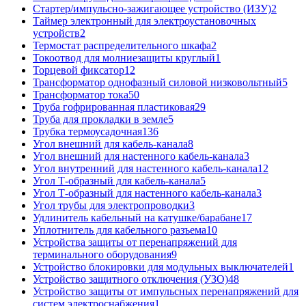
Стартер/импульсно-зажигающее устройство (ИЗУ)
2
Таймер электронный для электроустановочных
устройств
2
Термостат распределительного шкафа
2
Токоотвод для молниезащиты круглый
1
Торцевой фиксатор
12
Трансформатор однофазный силовой низковольтный
5
Трансформатор тока
50
Труба гофрированная пластиковая
29
Труба для прокладки в земле
5
Трубка термоусадочная
136
Угол внешний для кабель-канала
8
Угол внешний для настенного кабель-канала
3
Угол внутренний для настенного кабель-канала
12
Угол Т-образный для кабель-канала
5
Угол Т-образный для настенного кабель-канала
3
Угол трубы для электропроводки
3
Удлинитель кабельный на катушке/барабане
17
Уплотнитель для кабельного разъема
10
Устройства защиты от перенапряжений для
терминального оборудования
9
Устройство блокировки для модульных выключателей
1
Устройство защитного отключения (УЗО)
48
Устройство защиты от импульсных перенапряжений для
систем электроснабжения
1