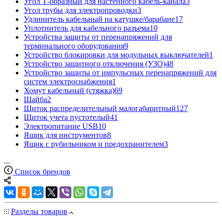
Угол Т-образный для настенного кабель-канала
3
Угол трубы для электропроводки
3
Удлинитель кабельный на катушке/барабане
17
Уплотнитель для кабельного разъема
10
Устройства защиты от перенапряжений для
терминального оборудования
9
Устройство блокировки для модульных выключателей
1
Устройство защитного отключения (УЗО)
48
Устройство защиты от импульсных перенапряжений для
систем электроснабжения
1
Хомут кабельный (стяжка)
69
Шайба
2
Щиток распределительный малогабаритный
127
Щиток учета пустотелый
41
Электропитание USB
10
Ящик для инструментов
8
Ящик с рубильником и предохранителем
3
...
Список брендов
Разделы товаров