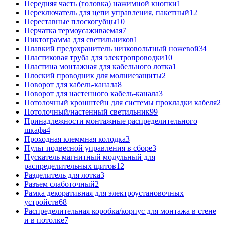
Передняя часть (головка) нажимной кнопки
1
Переключатель для цепи управления, пакетный
12
Переставные плоскогубцы
10
Перчатка термоусаживаемая
7
Пиктограмма для светильников
1
Плавкий предохранитель низковольтный ножевой
34
Пластиковая труба для электропроводки
10
Пластина монтажная для кабельного лотка
1
Плоский проводник для молниезащиты
2
Поворот для кабель-канала
8
Поворот для настенного кабель-канала
3
Потолочный кронштейн для системы прокладки кабеля
2
Потолочный/настенный светильник
99
Принадлежности монтажные распределительного
шкафа
4
Проходная клеммная колодка
3
Пульт подвесной управления в сборе
3
Пускатель магнитный модульный для
распределительных щитов
12
Разделитель для лотка
3
Разъем слаботочный
2
Рамка декоративная для электроустановочных
устройств
68
Распределительная коробка/корпус для монтажа в стене
и в потолке
7