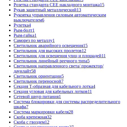
Розетка стандарта СЕЕ накладного монтажа
15
Рукав защитный металлический
13
Рукоятка управления силовым автоматическим
выключателем
6
Рулетка
4
Рым-болт
1
Рым-гайка
1
Саморез по металлу
1
Светильник аварийного освещения
15
Светильник для высоких пролетов
12
Светильник для освещения улиц и площадей
11
Светильник линейный реечного типа
5
Светильник направленного света/ прожектор/
даунлайт
58
Светильник ориентации
5
Светильник переносной
7
Секция Т-образная для кабельного лотка
4
Секция угловая для кабельных лотков
11
Сетевой шнур питания
1
Система блокировки для системы распределительного
шкафа
7
Система маркировки кабеля
28
Скоба крепежная
32
Скоба с гвоздем
12