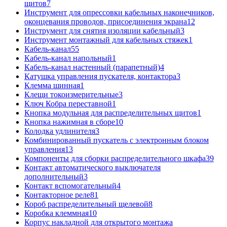
щитов
7
Инструмент для опрессовки кабельных наконечников,
оконцевания проводов, присоединения экрана
12
Инструмент для снятия изоляции кабельный
3
Инструмент монтажный для кабельных стяжек
1
Кабель-канал
55
Кабель-канал напольный
1
Кабель-канал настенный (парапетный)
4
Катушка управления пускателя, контактора
3
Клемма шинная
1
Клещи токоизмерительные
3
Ключ Кобра переставной
1
Кнопка модульная для распределительных щитов
1
Кнопка нажимная в сборе
10
Колодка удлинителя
3
Комбинированный пускатель с электронным блоком
управления
13
Компоненты для сборки распределительного шкафа
39
Контакт автоматического выключателя
дополнительный
3
Контакт вспомогательный
4
Контакторное реле
81
Короб распределительный щелевой
8
Коробка клеммная
10
Корпус накладной для открытого монтажа