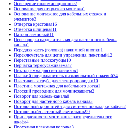
Освещение иллюминационное
2
Основание для открытого монтажа
1
Основание монтажное для кабельных стяжек и
элементов
3
Отвертка крестовая
16
Отвертка шлицевая
11
Патрон ламповый
11
Перегородка разделительная для настенного кабель-
канала
1
Передняя часть (головка) нажимной кнопки
1
Переключатель для цепи управления, пакетный
12
Переставные плоскогубцы
10
Перчатка термоусаживаемая
7
Пиктограмма для светильников
1
Плавкий предохранитель низковольтный ножевой
34
Пластиковая труба для электропроводки
10
Пластина монтажная для кабельного лотка
1
Плоский проводник для молниезащиты
2
Поворот для кабель-канала
8
Поворот для настенного кабель-канала
3
Потолочный кронштейн для системы прокладки кабеля
2
Потолочный/настенный светильник
99
Принадлежности монтажные распределительного
шкафа
4
Проходная клеммная колодка
3