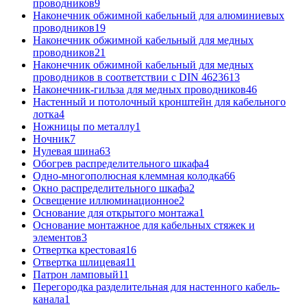
проводников
9
Наконечник обжимной кабельный для алюминиевых
проводников
19
Наконечник обжимной кабельный для медных
проводников
21
Наконечник обжимной кабельный для медных
проводников в соответствии с DIN 46236
13
Наконечник-гильза для медных проводников
46
Настенный и потолочный кронштейн для кабельного
лотка
4
Ножницы по металлу
1
Ночник
7
Нулевая шина
63
Обогрев распределительного шкафа
4
Одно-многополюсная клеммная колодка
66
Окно распределительного шкафа
2
Освещение иллюминационное
2
Основание для открытого монтажа
1
Основание монтажное для кабельных стяжек и
элементов
3
Отвертка крестовая
16
Отвертка шлицевая
11
Патрон ламповый
11
Перегородка разделительная для настенного кабель-
канала
1