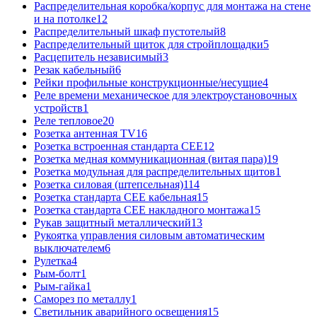
Распределительная коробка/корпус для монтажа на стене
и на потолке
12
Распределительный шкаф пустотелый
8
Распределительный щиток для стройплощадки
5
Расцепитель независимый
3
Резак кабельный
6
Рейки профильные конструкционные/несущие
4
Реле времени механическое для электроустановочных
устройств
1
Реле тепловое
20
Розетка антенная TV
16
Розетка встроенная стандарта CEE
12
Розетка медная коммуникационная (витая пара)
19
Розетка модульная для распределительных щитов
1
Розетка силовая (штепсельная)
114
Розетка стандарта СЕЕ кабельная
15
Розетка стандарта СЕЕ накладного монтажа
15
Рукав защитный металлический
13
Рукоятка управления силовым автоматическим
выключателем
6
Рулетка
4
Рым-болт
1
Рым-гайка
1
Саморез по металлу
1
Светильник аварийного освещения
15