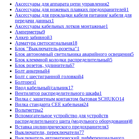
Аксессуары для аппарата цепи управления
2
Аксессуары для ножевых плавких предохранителей
1
Аксессуары для прокладки кабеля питания/ кабеля для
передачи данных
1
Аксессуары кабельных лотков монтажные
1
Амперметры
9
Анкер забивной
3
Арматура светосигнальная
18
Блок "Выключатель-розетка"
1
Блок автономный светильника аварийного освещения
5
Блок клеммной колодки распределительный
5
Блок розеток, удлинитель
67
Болт анкерный
4
Болт с шестигранной головкой
4
Болторез
1
Ввод кабельный/сальник
17
Вентилятор распределительного шкафа
1
Вилка с защитным контактом бытовая SCHUKO
14
Вилка стандарта CEE кабельная
24
Вольтметры
2
Вспомогательное устройство для устройств
распределительного щита (модульного оборудования)
8
Вставка цилиндрического предохранителя
3
Выключатели, переключатели
77
Выключатель автоматический дифференциального