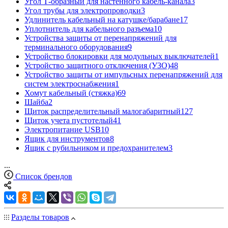
Угол Т-образный для настенного кабель-канала
3
Угол трубы для электропроводки
3
Удлинитель кабельный на катушке/барабане
17
Уплотнитель для кабельного разъема
10
Устройства защиты от перенапряжений для
терминального оборудования
9
Устройство блокировки для модульных выключателей
1
Устройство защитного отключения (УЗО)
48
Устройство защиты от импульсных перенапряжений для
систем электроснабжения
1
Хомут кабельный (стяжка)
69
Шайба
2
Щиток распределительный малогабаритный
127
Щиток учета пустотелый
41
Электропитание USB
10
Ящик для инструментов
8
Ящик с рубильником и предохранителем
3
...
Список брендов
Разделы товаров