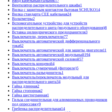
Ввод кабельный/сальник
17
Вентилятор распределительного шкафа
1
Вилка с защитным контактом бытовая SCHUKO
14
Вилка стандарта CEE кабельная
24
Вольтметры
2
Вспомогательное устройство для устройств
распределительного щита (модульного оборудования)
8
Вставка цилиндрического предохранителя
3
Выключатели, переключатели
77
Выключатель автоматический дифференциального
тока
62
Выключатель автоматический для защиты двигателя
11
Выключатель автоматический модульный
194
Выключатель автоматический силовой
57
Выключатель концевой
4
Выключатель сумеречный (фотореле)
5
Выключатель-разъединитель
1
Выключатель/переключатель модульный для
распределительного щита
34
Гайка длинная
2
Гайка стопорная
2
Гайка шестигранная
1
Гильза соединительная для алюминиевых проводников
под опрессовку
9
Гребенка распределительная
14