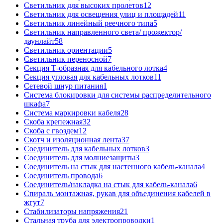
Светильник для высоких пролетов
12
Светильник для освещения улиц и площадей
11
Светильник линейный реечного типа
5
Светильник направленного света/ прожектор/
даунлайт
58
Светильник ориентации
5
Светильник переносной
7
Секция Т-образная для кабельного лотка
4
Секция угловая для кабельных лотков
11
Сетевой шнур питания
1
Система блокировки для системы распределительного
шкафа
7
Система маркировки кабеля
28
Скоба крепежная
32
Скоба с гвоздем
12
Скотч и изоляционная лента
37
Соединитель для кабельных лотков
3
Соединитель для молниезащиты
3
Соединитель на стык для настенного кабель-канала
4
Соединитель провода
6
Соединитель/накладка на стык для кабель-канала
6
Спираль монтажная, рукав для объединения кабелей в
жгут
7
Стабилизаторы напряжения
21
Стальная труба для электропроводки
1