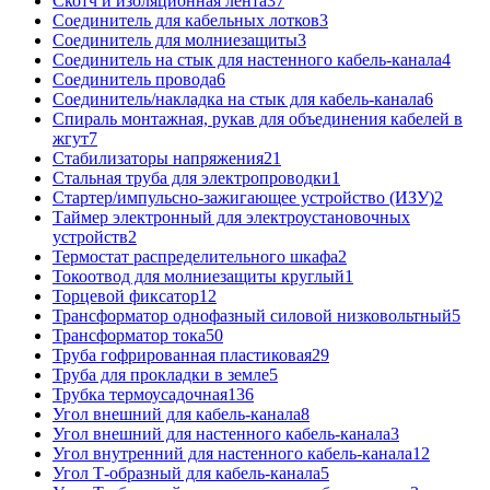
Скотч и изоляционная лента
37
Соединитель для кабельных лотков
3
Соединитель для молниезащиты
3
Соединитель на стык для настенного кабель-канала
4
Соединитель провода
6
Соединитель/накладка на стык для кабель-канала
6
Спираль монтажная, рукав для объединения кабелей в
жгут
7
Стабилизаторы напряжения
21
Стальная труба для электропроводки
1
Стартер/импульсно-зажигающее устройство (ИЗУ)
2
Таймер электронный для электроустановочных
устройств
2
Термостат распределительного шкафа
2
Токоотвод для молниезащиты круглый
1
Торцевой фиксатор
12
Трансформатор однофазный силовой низковольтный
5
Трансформатор тока
50
Труба гофрированная пластиковая
29
Труба для прокладки в земле
5
Трубка термоусадочная
136
Угол внешний для кабель-канала
8
Угол внешний для настенного кабель-канала
3
Угол внутренний для настенного кабель-канала
12
Угол Т-образный для кабель-канала
5