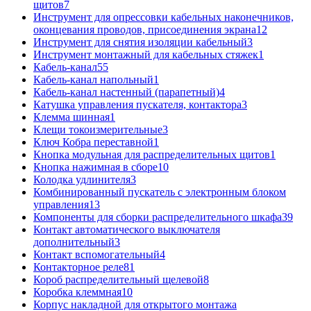
щитов
7
Инструмент для опрессовки кабельных наконечников,
оконцевания проводов, присоединения экрана
12
Инструмент для снятия изоляции кабельный
3
Инструмент монтажный для кабельных стяжек
1
Кабель-канал
55
Кабель-канал напольный
1
Кабель-канал настенный (парапетный)
4
Катушка управления пускателя, контактора
3
Клемма шинная
1
Клещи токоизмерительные
3
Ключ Кобра переставной
1
Кнопка модульная для распределительных щитов
1
Кнопка нажимная в сборе
10
Колодка удлинителя
3
Комбинированный пускатель с электронным блоком
управления
13
Компоненты для сборки распределительного шкафа
39
Контакт автоматического выключателя
дополнительный
3
Контакт вспомогательный
4
Контакторное реле
81
Короб распределительный щелевой
8
Коробка клеммная
10
Корпус накладной для открытого монтажа