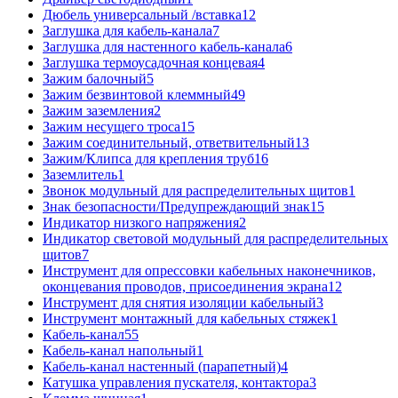
Дюбель универсальный /вставка
12
Заглушка для кабель-канала
7
Заглушка для настенного кабель-канала
6
Заглушка термоусадочная концевая
4
Зажим балочный
5
Зажим безвинтовой клеммный
49
Зажим заземления
2
Зажим несущего троса
15
Зажим соединительный, ответвительный
13
Зажим/Клипса для крепления труб
16
Заземлитель
1
Звонок модульный для распределительных щитов
1
Знак безопасности/Предупреждающий знак
15
Индикатор низкого напряжения
2
Индикатор световой модульный для распределительных
щитов
7
Инструмент для опрессовки кабельных наконечников,
оконцевания проводов, присоединения экрана
12
Инструмент для снятия изоляции кабельный
3
Инструмент монтажный для кабельных стяжек
1
Кабель-канал
55
Кабель-канал напольный
1
Кабель-канал настенный (парапетный)
4
Катушка управления пускателя, контактора
3