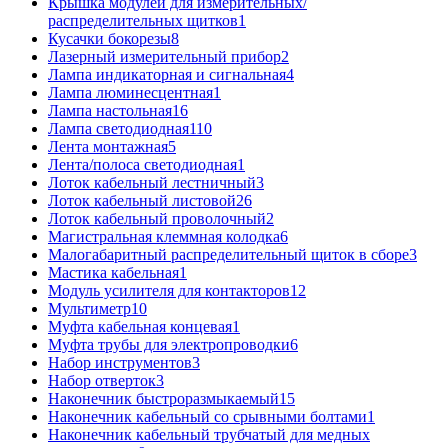
Крышка модулей для измерительных/
распределительных щитков
1
Кусачки бокорезы
8
Лазерный измерительный прибор
2
Лампа индикаторная и сигнальная
4
Лампа люминесцентная
1
Лампа настольная
16
Лампа светодиодная
110
Лента монтажная
5
Лента/полоса светодиодная
1
Лоток кабельный лестничный
3
Лоток кабельный листовой
26
Лоток кабельный проволочный
2
Магистральная клеммная колодка
6
Малогабаритный распределительный щиток в сборе
3
Мастика кабельная
1
Модуль усилителя для контакторов
12
Мультиметр
10
Муфта кабельная концевая
1
Муфта трубы для электропроводки
6
Набор инструментов
3
Набор отверток
3
Наконечник быстроразмыкаемый
15
Наконечник кабельный со срывными болтами
1
Наконечник кабельный трубчатый для медных