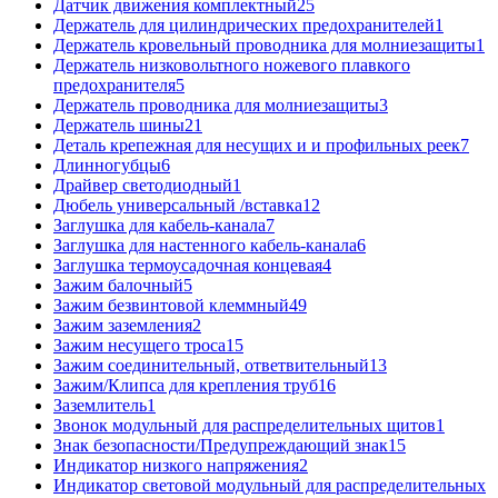
Датчик движения комплектный
25
Держатель для цилиндрических предохранителей
1
Держатель кровельный проводника для молниезащиты
1
Держатель низковольтного ножевого плавкого
предохранителя
5
Держатель проводника для молниезащиты
3
Держатель шины
21
Деталь крепежная для несущих и и профильных реек
7
Длинногубцы
6
Драйвер светодиодный
1
Дюбель универсальный /вставка
12
Заглушка для кабель-канала
7
Заглушка для настенного кабель-канала
6
Заглушка термоусадочная концевая
4
Зажим балочный
5
Зажим безвинтовой клеммный
49
Зажим заземления
2
Зажим несущего троса
15
Зажим соединительный, ответвительный
13
Зажим/Клипса для крепления труб
16
Заземлитель
1
Звонок модульный для распределительных щитов
1
Знак безопасности/Предупреждающий знак
15
Индикатор низкого напряжения
2
Индикатор световой модульный для распределительных