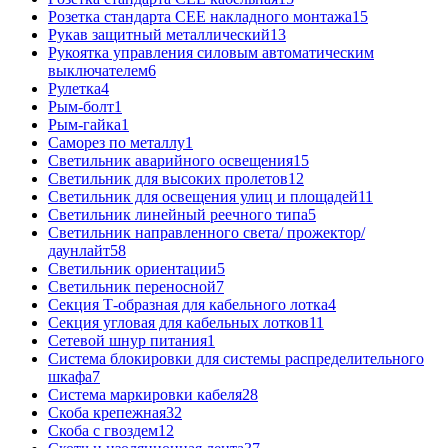
Розетка стандарта СЕЕ накладного монтажа
15
Рукав защитный металлический
13
Рукоятка управления силовым автоматическим
выключателем
6
Рулетка
4
Рым-болт
1
Рым-гайка
1
Саморез по металлу
1
Светильник аварийного освещения
15
Светильник для высоких пролетов
12
Светильник для освещения улиц и площадей
11
Светильник линейный реечного типа
5
Светильник направленного света/ прожектор/
даунлайт
58
Светильник ориентации
5
Светильник переносной
7
Секция Т-образная для кабельного лотка
4
Секция угловая для кабельных лотков
11
Сетевой шнур питания
1
Система блокировки для системы распределительного
шкафа
7
Система маркировки кабеля
28
Скоба крепежная
32
Скоба с гвоздем
12