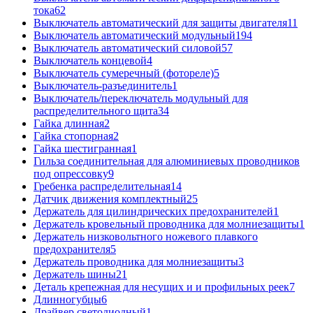
тока
62
Выключатель автоматический для защиты двигателя
11
Выключатель автоматический модульный
194
Выключатель автоматический силовой
57
Выключатель концевой
4
Выключатель сумеречный (фотореле)
5
Выключатель-разъединитель
1
Выключатель/переключатель модульный для
распределительного щита
34
Гайка длинная
2
Гайка стопорная
2
Гайка шестигранная
1
Гильза соединительная для алюминиевых проводников
под опрессовку
9
Гребенка распределительная
14
Датчик движения комплектный
25
Держатель для цилиндрических предохранителей
1
Держатель кровельный проводника для молниезащиты
1
Держатель низковольтного ножевого плавкого
предохранителя
5
Держатель проводника для молниезащиты
3
Держатель шины
21
Деталь крепежная для несущих и и профильных реек
7
Длинногубцы
6
Драйвер светодиодный
1