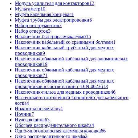
Модуль усилителя для контакторов
12
Мультиметр
10
Муфта кабельная концевая
1
Муфта трубы для электропроводки
6
Набор инструментов
3
Набор отверток
3
Наконечник быстроразмыкаемый
15
Наконечник кабельный со срывными болтами
1
Наконечник кабельный трубчатый для медных
проводников
9
Наконечник обжимной кабельный для алюминиевых
проводников
19
Наконечник обжимной кабельный для медных
проводников
21
Наконечник обжимной кабельный для медных
проводников в соответствии с DIN 46236
13
Наконечник-гильза для медных проводников
46
Настенный и потолочный кронштейн для кабельного
лотка
4
Ножницы по металлу
1
Ночник
7
Нулевая шина
63
Обогрев распределительного шкафа
4
Одно-многополюсная клеммная колодка
66
Окно распределительного шкафа
2