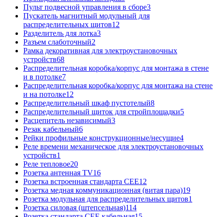
Пульт подвесной управления в сборе
3
Пускатель магнитный модульный для
распределительных щитов
12
Разделитель для лотка
3
Разъем слаботочный
2
Рамка декоративная для электроустановочных
устройств
68
Распределительная коробка/корпус для монтажа в стене
и в потолке
7
Распределительная коробка/корпус для монтажа на стене
и на потолке
12
Распределительный шкаф пустотелый
8
Распределительный щиток для стройплощадки
5
Расцепитель независимый
3
Резак кабельный
6
Рейки профильные конструкционные/несущие
4
Реле времени механическое для электроустановочных
устройств
1
Реле тепловое
20
Розетка антенная TV
16
Розетка встроенная стандарта CEE
12
Розетка медная коммуникационная (витая пара)
19
Розетка модульная для распределительных щитов
1
Розетка силовая (штепсельная)
114
Розетка стандарта СЕЕ кабельная
15