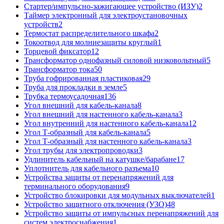
Стартер/импульсно-зажигающее устройство (ИЗУ)
2
Таймер электронный для электроустановочных
устройств
2
Термостат распределительного шкафа
2
Токоотвод для молниезащиты круглый
1
Торцевой фиксатор
12
Трансформатор однофазный силовой низковольтный
5
Трансформатор тока
50
Труба гофрированная пластиковая
29
Труба для прокладки в земле
5
Трубка термоусадочная
136
Угол внешний для кабель-канала
8
Угол внешний для настенного кабель-канала
3
Угол внутренний для настенного кабель-канала
12
Угол Т-образный для кабель-канала
5
Угол Т-образный для настенного кабель-канала
3
Угол трубы для электропроводки
3
Удлинитель кабельный на катушке/барабане
17
Уплотнитель для кабельного разъема
10
Устройства защиты от перенапряжений для
терминального оборудования
9
Устройство блокировки для модульных выключателей
1
Устройство защитного отключения (УЗО)
48
Устройство защиты от импульсных перенапряжений для
систем электроснабжения
1