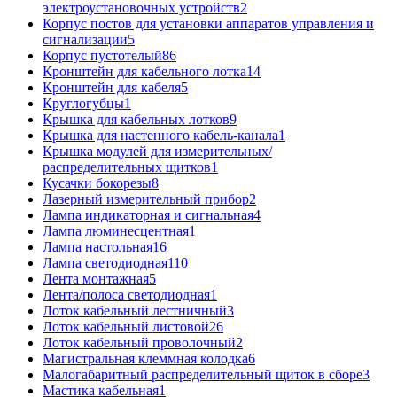
электроустановочных устройств
2
Корпус постов для установки аппаратов управления и
сигнализации
5
Корпус пустотелый
86
Кронштейн для кабельного лотка
14
Кронштейн для кабеля
5
Круглогубцы
1
Крышка для кабельных лотков
9
Крышка для настенного кабель-канала
1
Крышка модулей для измерительных/
распределительных щитков
1
Кусачки бокорезы
8
Лазерный измерительный прибор
2
Лампа индикаторная и сигнальная
4
Лампа люминесцентная
1
Лампа настольная
16
Лампа светодиодная
110
Лента монтажная
5
Лента/полоса светодиодная
1
Лоток кабельный лестничный
3
Лоток кабельный листовой
26
Лоток кабельный проволочный
2
Магистральная клеммная колодка
6
Малогабаритный распределительный щиток в сборе
3
Мастика кабельная
1