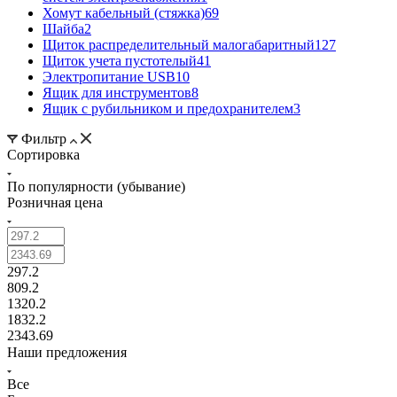
Хомут кабельный (стяжка)
69
Шайба
2
Щиток распределительный малогабаритный
127
Щиток учета пустотелый
41
Электропитание USB
10
Ящик для инструментов
8
Ящик с рубильником и предохранителем
3
Фильтр
Сортировка
По популярности (убывание)
Розничная цена
297.2
809.2
1320.2
1832.2
2343.69
Наши предложения
Все