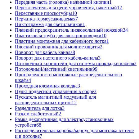
Передняя часть (головка) нажимной кнопки
1
Переключатель для цепи управления, пакетный
12
Переставные плоскогубцы
10
Перчатка термоусаживаемая
7
Пиктограмма для светильников
1
Плавкий предохранитель низковольтный ножевой
34
Пластиковая труба для электропроводки
10
Пластина монтажная для кабельного лотка
1
Плоский проводник для молниезащиты
2
Поворот для кабель-канала
8
Поворот для настенного кабель-канала
3
Потолочный кронштейн для системы прокладки кабеля
2
Потолочный/настенный светильник
99
Принадлежности монтажные распределительного
шкафа
4
Проходная клеммная колодка
3
Пульт подвесной управления в сборе
3
Пускатель магнитный модульный для
распределительных щитов
12
Разделитель для лотка
3
Разъем слаботочный
2
Рамка декоративная для электроустановочных
устройств
68
Распределительная коробка/корпус для монтажа в стене
и в потолке
7