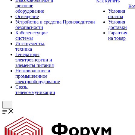
Высоковольтное и
Как купить
щитовое
Ко
оборудование
Условия
Освещение
оплаты
Устройства и средства
Производители
Условия
безопасности
доставки
Кабеленесущие
Гарантия
системы
на товар
Инструменты,
техника
Генераторы
электроэнергии и
элементы питания
Низковольтное и
промышленное
электрооборудование
Связь,
телекоммуникации