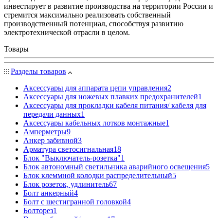
инвестирует в развитие производства на территории России и
стремится максимально реализовать собственный
производственный потенциал, способствуя развитию
электротехнической отрасли в целом.
Товары
Разделы товаров
Аксессуары для аппарата цепи управления
2
Аксессуары для ножевых плавких предохранителей
1
Аксессуары для прокладки кабеля питания/ кабеля для
передачи данных
1
Аксессуары кабельных лотков монтажные
1
Амперметры
9
Анкер забивной
3
Арматура светосигнальная
18
Блок "Выключатель-розетка"
1
Блок автономный светильника аварийного освещения
5
Блок клеммной колодки распределительный
5
Блок розеток, удлинитель
67
Болт анкерный
4
Болт с шестигранной головкой
4
Болторез
1