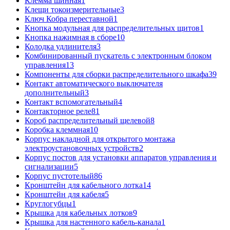
Клемма шинная
1
Клещи токоизмерительные
3
Ключ Кобра переставной
1
Кнопка модульная для распределительных щитов
1
Кнопка нажимная в сборе
10
Колодка удлинителя
3
Комбинированный пускатель с электронным блоком
управления
13
Компоненты для сборки распределительного шкафа
39
Контакт автоматического выключателя
дополнительный
3
Контакт вспомогательный
4
Контакторное реле
81
Короб распределительный щелевой
8
Коробка клеммная
10
Корпус накладной для открытого монтажа
электроустановочных устройств
2
Корпус постов для установки аппаратов управления и
сигнализации
5
Корпус пустотелый
86
Кронштейн для кабельного лотка
14
Кронштейн для кабеля
5
Круглогубцы
1
Крышка для кабельных лотков
9
Крышка для настенного кабель-канала
1