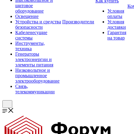
Высоковольтное и
Как купить
щитовое
Ко
оборудование
Условия
Освещение
оплаты
Устройства и средства
Производители
Условия
безопасности
доставки
Кабеленесущие
Гарантия
системы
на товар
Инструменты,
техника
Генераторы
электроэнергии и
элементы питания
Низковольтное и
промышленное
электрооборудование
Связь,
телекоммуникации