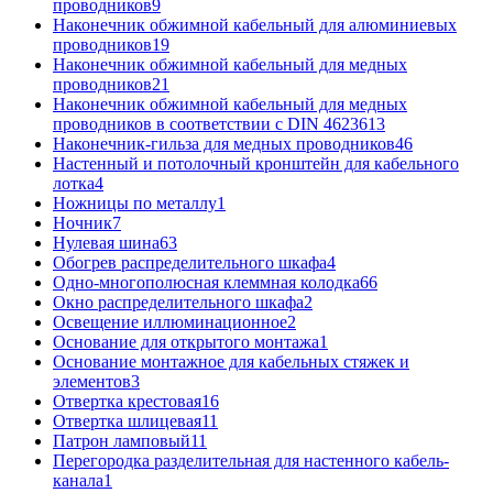
проводников
9
Наконечник обжимной кабельный для алюминиевых
проводников
19
Наконечник обжимной кабельный для медных
проводников
21
Наконечник обжимной кабельный для медных
проводников в соответствии с DIN 46236
13
Наконечник-гильза для медных проводников
46
Настенный и потолочный кронштейн для кабельного
лотка
4
Ножницы по металлу
1
Ночник
7
Нулевая шина
63
Обогрев распределительного шкафа
4
Одно-многополюсная клеммная колодка
66
Окно распределительного шкафа
2
Освещение иллюминационное
2
Основание для открытого монтажа
1
Основание монтажное для кабельных стяжек и
элементов
3
Отвертка крестовая
16
Отвертка шлицевая
11
Патрон ламповый
11
Перегородка разделительная для настенного кабель-
канала
1