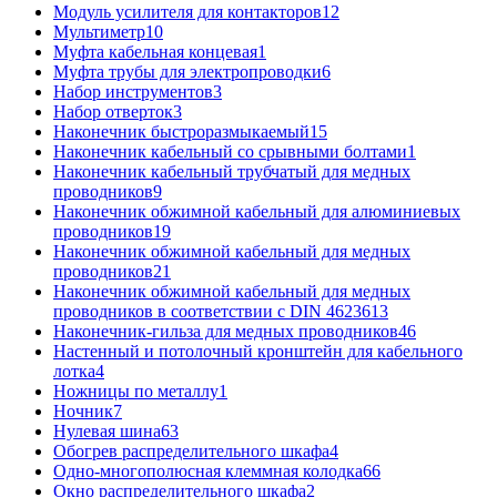
Модуль усилителя для контакторов
12
Мультиметр
10
Муфта кабельная концевая
1
Муфта трубы для электропроводки
6
Набор инструментов
3
Набор отверток
3
Наконечник быстроразмыкаемый
15
Наконечник кабельный со срывными болтами
1
Наконечник кабельный трубчатый для медных
проводников
9
Наконечник обжимной кабельный для алюминиевых
проводников
19
Наконечник обжимной кабельный для медных
проводников
21
Наконечник обжимной кабельный для медных
проводников в соответствии с DIN 46236
13
Наконечник-гильза для медных проводников
46
Настенный и потолочный кронштейн для кабельного
лотка
4
Ножницы по металлу
1
Ночник
7
Нулевая шина
63
Обогрев распределительного шкафа
4
Одно-многополюсная клеммная колодка
66
Окно распределительного шкафа
2