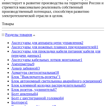
инвестирует в развитие производства на территории России и
стремится максимально реализовать собственный
производственный потенциал, способствуя развитию
электротехнической отрасли в целом.
Товары
Разделы товаров
Аксессуары для аппарата цепи управления
2
Аксессуары для ножевых плавких предохранителей
1
Аксессуары для прокладки кабеля питания/ кабеля для
передачи данных
1
Аксессуары кабельных лотков монтажные
1
Амперметры
9
Анкер забивной
3
Арматура светосигнальная
18
Блок "Выключатель-розетка"
1
Блок автономный светильника аварийного освещения
5
Блок клеммной колодки распределительный
5
Блок розеток, удлинитель
67
Болт анкерный
4
Болт с шестигранной головкой
4
Болторез
1