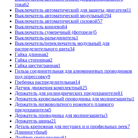
тока
62
Выключатель автоматический для защиты двигателя
11
Выключатель автоматический модульный
194
Выключатель автоматический силовой
57
Выключатель концевой
4
Выключатель сумеречный (фотореле)
5
Выключатель-разъединитель
1
Выключатель/переключатель модульный для
распределительного щита
34
Гайка длинная
2
Гайка стопорная
2
Гайка шестигранная
1
Гильза соединительная для алюминиевых проводников
под опрессовку
9
Гребенка распределительная
14
Датчик движения комплектный
25
Держатель для цилиндрических предохранителей
1
Держатель кровельный проводника для молниезащиты
1
Держатель низковольтного ножевого плавкого
предохранителя
5
Держатель проводника для молниезащиты
3
Держатель шины
21
Деталь крепежная для несущих и и профильных реек
7
Длинногубцы
6
Драйвер светодиодный
1