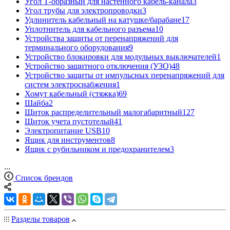
Угол Т-образный для настенного кабель-канала
3
Угол трубы для электропроводки
3
Удлинитель кабельный на катушке/барабане
17
Уплотнитель для кабельного разъема
10
Устройства защиты от перенапряжений для
терминального оборудования
9
Устройство блокировки для модульных выключателей
1
Устройство защитного отключения (УЗО)
48
Устройство защиты от импульсных перенапряжений для
систем электроснабжения
1
Хомут кабельный (стяжка)
69
Шайба
2
Щиток распределительный малогабаритный
127
Щиток учета пустотелый
41
Электропитание USB
10
Ящик для инструментов
8
Ящик с рубильником и предохранителем
3
...
Список брендов
Разделы товаров