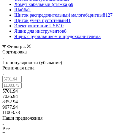
Хомут кабельный (стяжка)
69
Шайба
2
Щиток распределительный малогабаритный
127
Щиток учета пустотелый
41
Электропитание USB
10
Ящик для инструментов
8
Ящик с рубильником и предохранителем
3
Фильтр
Сортировка
По популярности (убывание)
Розничная цена
5701.94
7026.94
8352.94
9677.94
11003.73
Наши предложения
Все