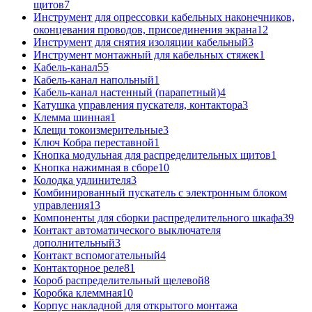
щитов
7
Инструмент для опрессовки кабельных наконечников,
оконцевания проводов, присоединения экрана
12
Инструмент для снятия изоляции кабельный
3
Инструмент монтажный для кабельных стяжек
1
Кабель-канал
55
Кабель-канал напольный
1
Кабель-канал настенный (парапетный)
4
Катушка управления пускателя, контактора
3
Клемма шинная
1
Клещи токоизмерительные
3
Ключ Кобра переставной
1
Кнопка модульная для распределительных щитов
1
Кнопка нажимная в сборе
10
Колодка удлинителя
3
Комбинированный пускатель с электронным блоком
управления
13
Компоненты для сборки распределительного шкафа
39
Контакт автоматического выключателя
дополнительный
3
Контакт вспомогательный
4
Контакторное реле
81
Короб распределительный щелевой
8
Коробка клеммная
10
Корпус накладной для открытого монтажа