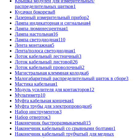
Крышка модулей для измерительных/
распределительных щитков
1
Кусачки бокорезы
8
Лазерный измерительный прибор
2
Лампа индикаторная и сигнальная
4
Лампа люминесцентная
1
Лампа настольная
16
Лампа светодиодная
110
Лента монтажная
5
Лента/полоса светодиодная
1
Лоток кабельный лестничный
3
Лоток кабельный листовой
26
Лоток кабельный проволочный
2
Магистральная клеммная колодка
6
Малогабаритный распределительный щиток в сборе
3
Мастика кабельная
1
Модуль усилителя для контакторов
12
Мультиметр
10
Муфта кабельная концевая
1
Муфта трубы для электропроводки
6
Набор инструментов
3
Набор отверток
3
Наконечник быстроразмыкаемый
15
Наконечник кабельный со срывными болтами
1
Наконечник кабельный трубчатый для медных