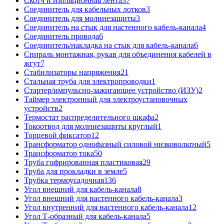
Скотч и изоляционная лента
37
Соединитель для кабельных лотков
3
Соединитель для молниезащиты
3
Соединитель на стык для настенного кабель-канала
4
Соединитель провода
6
Соединитель/накладка на стык для кабель-канала
6
Спираль монтажная, рукав для объединения кабелей в
жгут
7
Стабилизаторы напряжения
21
Стальная труба для электропроводки
1
Стартер/импульсно-зажигающее устройство (ИЗУ)
2
Таймер электронный для электроустановочных
устройств
2
Термостат распределительного шкафа
2
Токоотвод для молниезащиты круглый
1
Торцевой фиксатор
12
Трансформатор однофазный силовой низковольтный
5
Трансформатор тока
50
Труба гофрированная пластиковая
29
Труба для прокладки в земле
5
Трубка термоусадочная
136
Угол внешний для кабель-канала
8
Угол внешний для настенного кабель-канала
3
Угол внутренний для настенного кабель-канала
12
Угол Т-образный для кабель-канала
5