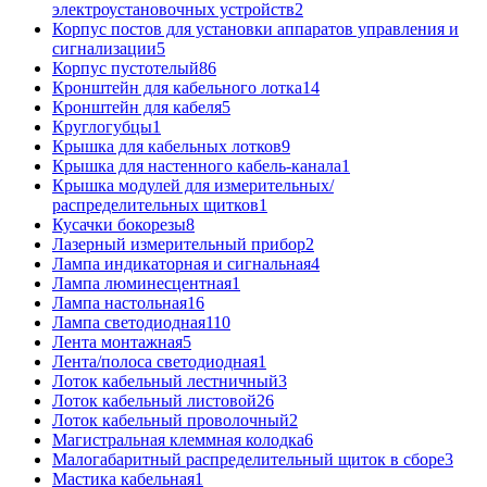
электроустановочных устройств
2
Корпус постов для установки аппаратов управления и
сигнализации
5
Корпус пустотелый
86
Кронштейн для кабельного лотка
14
Кронштейн для кабеля
5
Круглогубцы
1
Крышка для кабельных лотков
9
Крышка для настенного кабель-канала
1
Крышка модулей для измерительных/
распределительных щитков
1
Кусачки бокорезы
8
Лазерный измерительный прибор
2
Лампа индикаторная и сигнальная
4
Лампа люминесцентная
1
Лампа настольная
16
Лампа светодиодная
110
Лента монтажная
5
Лента/полоса светодиодная
1
Лоток кабельный лестничный
3
Лоток кабельный листовой
26
Лоток кабельный проволочный
2
Магистральная клеммная колодка
6
Малогабаритный распределительный щиток в сборе
3
Мастика кабельная
1