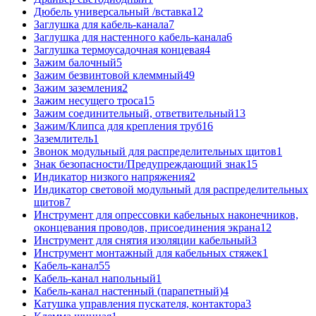
Дюбель универсальный /вставка
12
Заглушка для кабель-канала
7
Заглушка для настенного кабель-канала
6
Заглушка термоусадочная концевая
4
Зажим балочный
5
Зажим безвинтовой клеммный
49
Зажим заземления
2
Зажим несущего троса
15
Зажим соединительный, ответвительный
13
Зажим/Клипса для крепления труб
16
Заземлитель
1
Звонок модульный для распределительных щитов
1
Знак безопасности/Предупреждающий знак
15
Индикатор низкого напряжения
2
Индикатор световой модульный для распределительных
щитов
7
Инструмент для опрессовки кабельных наконечников,
оконцевания проводов, присоединения экрана
12
Инструмент для снятия изоляции кабельный
3
Инструмент монтажный для кабельных стяжек
1
Кабель-канал
55
Кабель-канал напольный
1
Кабель-канал настенный (парапетный)
4
Катушка управления пускателя, контактора
3