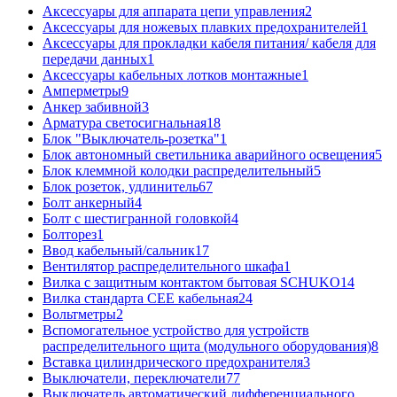
Аксессуары для аппарата цепи управления
2
Аксессуары для ножевых плавких предохранителей
1
Аксессуары для прокладки кабеля питания/ кабеля для
передачи данных
1
Аксессуары кабельных лотков монтажные
1
Амперметры
9
Анкер забивной
3
Арматура светосигнальная
18
Блок "Выключатель-розетка"
1
Блок автономный светильника аварийного освещения
5
Блок клеммной колодки распределительный
5
Блок розеток, удлинитель
67
Болт анкерный
4
Болт с шестигранной головкой
4
Болторез
1
Ввод кабельный/сальник
17
Вентилятор распределительного шкафа
1
Вилка с защитным контактом бытовая SCHUKO
14
Вилка стандарта CEE кабельная
24
Вольтметры
2
Вспомогательное устройство для устройств
распределительного щита (модульного оборудования)
8
Вставка цилиндрического предохранителя
3
Выключатели, переключатели
77
Выключатель автоматический дифференциального