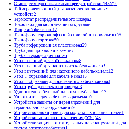
Стартер/импульсно-зажигающее устройство (ИЗУ)
2
Таймер электронный для электроустановочных
устройств
2
Термостат распределительного шкафа
2
Токоотвод для молниезащиты круглый
1
Торцевой фиксатор
12
Трансформатор однофазный силовой низковольтный
5
Трансформатор тока
50
Труба гофрированная пластиковая
29
Труба для прокладки в земле
5
Трубка термоусадочная
136
Угол внешний для кабель-канала
8
Угол внешний для настенного кабель-канала
3
Угол внутренний для настенного кабель-канала
12
Угол Т-образный для кабель-канала
5
Угол Т-образный для настенного кабель-канала
3
Угол трубы для электропроводки
3
Удлинитель кабельный на катушке/барабане
17
Уплотнитель для кабельного разъема
10
Устройства защиты от перенапряжений для
терминального оборудования
9
Устройство блокировки для модульных выключателей
1
Устройство защитного отключения (УЗО)
48
Устройство защиты от импульсных перенапряжений для
систем электроснабжения
1