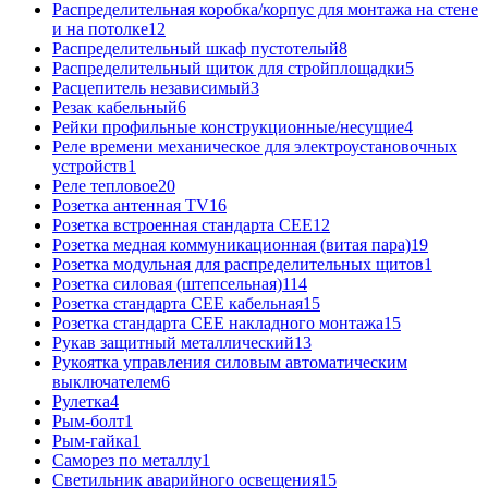
Распределительная коробка/корпус для монтажа на стене
и на потолке
12
Распределительный шкаф пустотелый
8
Распределительный щиток для стройплощадки
5
Расцепитель независимый
3
Резак кабельный
6
Рейки профильные конструкционные/несущие
4
Реле времени механическое для электроустановочных
устройств
1
Реле тепловое
20
Розетка антенная TV
16
Розетка встроенная стандарта CEE
12
Розетка медная коммуникационная (витая пара)
19
Розетка модульная для распределительных щитов
1
Розетка силовая (штепсельная)
114
Розетка стандарта СЕЕ кабельная
15
Розетка стандарта СЕЕ накладного монтажа
15
Рукав защитный металлический
13
Рукоятка управления силовым автоматическим
выключателем
6
Рулетка
4
Рым-болт
1
Рым-гайка
1
Саморез по металлу
1
Светильник аварийного освещения
15