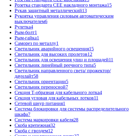
Розетка стандарта СЕЕ накладного монтажа
15
Рукав защитный металлический
13
Рукоятка управления силовым автоматическим
выключателем
6
Рулетка
4
Рым-болт
1
Рым-гайка
1
Саморез по металлу
1
Светильник аварийного освещения
15
Светильник для высоких пролетов
12
Светильник для освещения улиц и площадей
11
Светильник линейный реечного типа
5
Светильник направленного света/ прожектор/
даунлайт
58
Светильник ориентации
5
Светильник переносной
7
Секция Т-образная для кабельного лотка
4
Секция угловая для кабельных лотков
11
Сетевой шнур питания
1
Система блокировки для системы распределительного
шкафа
7
Система маркировки кабеля
28
Скоба крепежная
32
Скоба с гвоздем
12