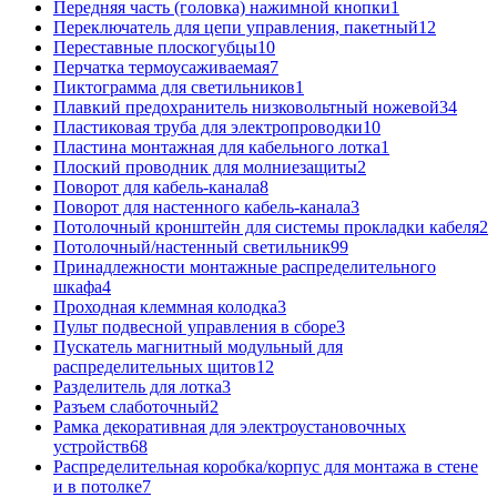
Передняя часть (головка) нажимной кнопки
1
Переключатель для цепи управления, пакетный
12
Переставные плоскогубцы
10
Перчатка термоусаживаемая
7
Пиктограмма для светильников
1
Плавкий предохранитель низковольтный ножевой
34
Пластиковая труба для электропроводки
10
Пластина монтажная для кабельного лотка
1
Плоский проводник для молниезащиты
2
Поворот для кабель-канала
8
Поворот для настенного кабель-канала
3
Потолочный кронштейн для системы прокладки кабеля
2
Потолочный/настенный светильник
99
Принадлежности монтажные распределительного
шкафа
4
Проходная клеммная колодка
3
Пульт подвесной управления в сборе
3
Пускатель магнитный модульный для
распределительных щитов
12
Разделитель для лотка
3
Разъем слаботочный
2
Рамка декоративная для электроустановочных
устройств
68
Распределительная коробка/корпус для монтажа в стене
и в потолке
7