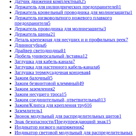
Датчик движения комплектный
25
Держатель для цилиндрических предохранителей
1
Держатель кровельный проводника для молниезащиты
1
Держатель низковольтного ножевого плавкого
предохранителя
5
Держатель проводника для молниезащиты
3
Держатель шины
21
Деталь крепежная для несущих и и профильных реек
7
Длинногубцы
6
Драйвер светодиодный
1
Дюбель универсальный /вставка
12
Заглушка для кабель-канала
7
Заглушка для настенного кабель-канала
6
Заглушка термоусадочная концевая
4
Зажим балочный
5
Зажим безвинтовой клеммный
49
Зажим заземления
2
Зажим несущего троса
15
Зажим соединительный, ответвительный
13
Зажим/Клипса для крепления труб
16
Заземлитель
1
Звонок модульный для распределительных щитов
1
Знак безопасности/Предупреждающий знак
15
Индикатор низкого напряжения
2
Индикатор световой модульный для распределительных