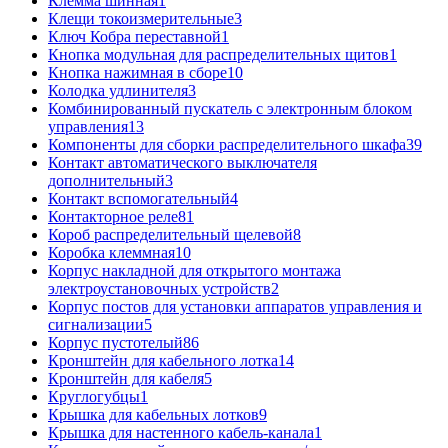
Клемма шинная
1
Клещи токоизмерительные
3
Ключ Кобра переставной
1
Кнопка модульная для распределительных щитов
1
Кнопка нажимная в сборе
10
Колодка удлинителя
3
Комбинированный пускатель с электронным блоком
управления
13
Компоненты для сборки распределительного шкафа
39
Контакт автоматического выключателя
дополнительный
3
Контакт вспомогательный
4
Контакторное реле
81
Короб распределительный щелевой
8
Коробка клеммная
10
Корпус накладной для открытого монтажа
электроустановочных устройств
2
Корпус постов для установки аппаратов управления и
сигнализации
5
Корпус пустотелый
86
Кронштейн для кабельного лотка
14
Кронштейн для кабеля
5
Круглогубцы
1
Крышка для кабельных лотков
9
Крышка для настенного кабель-канала
1