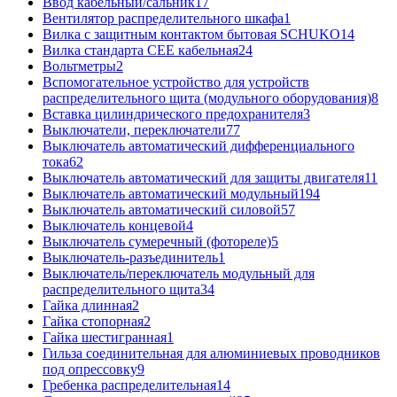
Ввод кабельный/сальник
17
Вентилятор распределительного шкафа
1
Вилка с защитным контактом бытовая SCHUKO
14
Вилка стандарта CEE кабельная
24
Вольтметры
2
Вспомогательное устройство для устройств
распределительного щита (модульного оборудования)
8
Вставка цилиндрического предохранителя
3
Выключатели, переключатели
77
Выключатель автоматический дифференциального
тока
62
Выключатель автоматический для защиты двигателя
11
Выключатель автоматический модульный
194
Выключатель автоматический силовой
57
Выключатель концевой
4
Выключатель сумеречный (фотореле)
5
Выключатель-разъединитель
1
Выключатель/переключатель модульный для
распределительного щита
34
Гайка длинная
2
Гайка стопорная
2
Гайка шестигранная
1
Гильза соединительная для алюминиевых проводников
под опрессовку
9
Гребенка распределительная
14