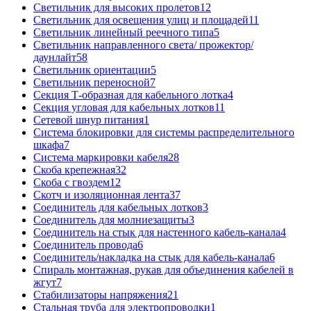
Светильник для высоких пролетов
12
Светильник для освещения улиц и площадей
11
Светильник линейный реечного типа
5
Светильник направленного света/ прожектор/
даунлайт
58
Светильник ориентации
5
Светильник переносной
7
Секция Т-образная для кабельного лотка
4
Секция угловая для кабельных лотков
11
Сетевой шнур питания
1
Система блокировки для системы распределительного
шкафа
7
Система маркировки кабеля
28
Скоба крепежная
32
Скоба с гвоздем
12
Скотч и изоляционная лента
37
Соединитель для кабельных лотков
3
Соединитель для молниезащиты
3
Соединитель на стык для настенного кабель-канала
4
Соединитель провода
6
Соединитель/накладка на стык для кабель-канала
6
Спираль монтажная, рукав для объединения кабелей в
жгут
7
Стабилизаторы напряжения
21
Стальная труба для электропроводки
1