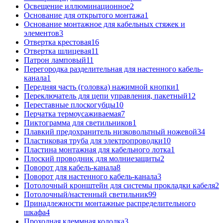
Освещение иллюминационное
2
Основание для открытого монтажа
1
Основание монтажное для кабельных стяжек и
элементов
3
Отвертка крестовая
16
Отвертка шлицевая
11
Патрон ламповый
11
Перегородка разделительная для настенного кабель-
канала
1
Передняя часть (головка) нажимной кнопки
1
Переключатель для цепи управления, пакетный
12
Переставные плоскогубцы
10
Перчатка термоусаживаемая
7
Пиктограмма для светильников
1
Плавкий предохранитель низковольтный ножевой
34
Пластиковая труба для электропроводки
10
Пластина монтажная для кабельного лотка
1
Плоский проводник для молниезащиты
2
Поворот для кабель-канала
8
Поворот для настенного кабель-канала
3
Потолочный кронштейн для системы прокладки кабеля
2
Потолочный/настенный светильник
99
Принадлежности монтажные распределительного
шкафа
4
Проходная клеммная колодка
3