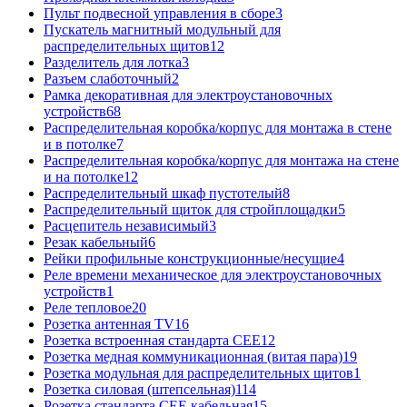
Пульт подвесной управления в сборе
3
Пускатель магнитный модульный для
распределительных щитов
12
Разделитель для лотка
3
Разъем слаботочный
2
Рамка декоративная для электроустановочных
устройств
68
Распределительная коробка/корпус для монтажа в стене
и в потолке
7
Распределительная коробка/корпус для монтажа на стене
и на потолке
12
Распределительный шкаф пустотелый
8
Распределительный щиток для стройплощадки
5
Расцепитель независимый
3
Резак кабельный
6
Рейки профильные конструкционные/несущие
4
Реле времени механическое для электроустановочных
устройств
1
Реле тепловое
20
Розетка антенная TV
16
Розетка встроенная стандарта CEE
12
Розетка медная коммуникационная (витая пара)
19
Розетка модульная для распределительных щитов
1
Розетка силовая (штепсельная)
114
Розетка стандарта СЕЕ кабельная
15