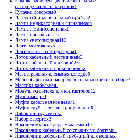
Крышка модулей для измерительных/
распределительных щитков
1
Кусачки бокорезы
8
Лазерный измерительный прибор
2
Лампа индикаторная и сигнальная
4
Лампа люминесцентная
1
Лампа настольная
16
Лампа светодиодная
110
Лента монтажная
5
Лента/полоса светодиодная
1
Лоток кабельный лестничный
3
Лоток кабельный листовой
26
Лоток кабельный проволочный
2
Магистральная клеммная колодка
6
Малогабаритный распределительный щиток в сборе
3
Мастика кабельная
1
Модуль усилителя для контакторов
12
Мультиметр
10
Муфта кабельная концевая
1
Муфта трубы для электропроводки
6
Набор инструментов
3
Набор отверток
3
Наконечник быстроразмыкаемый
15
Наконечник кабельный со срывными болтами
1
Наконечник кабельный трубчатый для медных