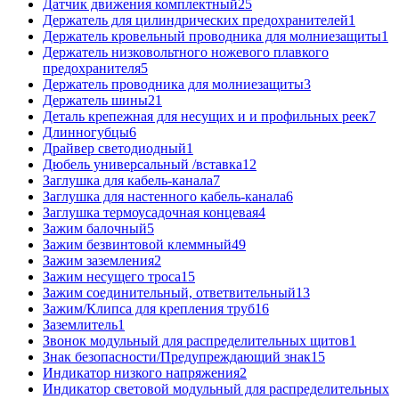
Датчик движения комплектный
25
Держатель для цилиндрических предохранителей
1
Держатель кровельный проводника для молниезащиты
1
Держатель низковольтного ножевого плавкого
предохранителя
5
Держатель проводника для молниезащиты
3
Держатель шины
21
Деталь крепежная для несущих и и профильных реек
7
Длинногубцы
6
Драйвер светодиодный
1
Дюбель универсальный /вставка
12
Заглушка для кабель-канала
7
Заглушка для настенного кабель-канала
6
Заглушка термоусадочная концевая
4
Зажим балочный
5
Зажим безвинтовой клеммный
49
Зажим заземления
2
Зажим несущего троса
15
Зажим соединительный, ответвительный
13
Зажим/Клипса для крепления труб
16
Заземлитель
1
Звонок модульный для распределительных щитов
1
Знак безопасности/Предупреждающий знак
15
Индикатор низкого напряжения
2
Индикатор световой модульный для распределительных