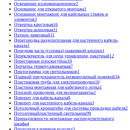
Освещение иллюминационное
2
Основание для открытого монтажа
1
Основание монтажное для кабельных стяжек и
элементов
3
Отвертка крестовая
16
Отвертка шлицевая
11
Патрон ламповый
11
Перегородка разделительная для настенного кабель-
канала
1
Передняя часть (головка) нажимной кнопки
1
Переключатель для цепи управления, пакетный
12
Переставные плоскогубцы
10
Перчатка термоусаживаемая
7
Пиктограмма для светильников
1
Плавкий предохранитель низковольтный ножевой
34
Пластиковая труба для электропроводки
10
Пластина монтажная для кабельного лотка
1
Плоский проводник для молниезащиты
2
Поворот для кабель-канала
8
Поворот для настенного кабель-канала
3
Потолочный кронштейн для системы прокладки кабеля
2
Потолочный/настенный светильник
99
Принадлежности монтажные распределительного
шкафа
4
Проходная клеммная колодка
3