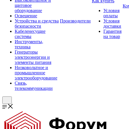
Высоковольтное и
Как купить
щитовое
Ко
оборудование
Условия
Освещение
оплаты
Устройства и средства
Производители
Условия
безопасности
доставки
Кабеленесущие
Гарантия
системы
на товар
Инструменты,
техника
Генераторы
электроэнергии и
элементы питания
Низковольтное и
промышленное
электрооборудование
Связь,
телекоммуникации