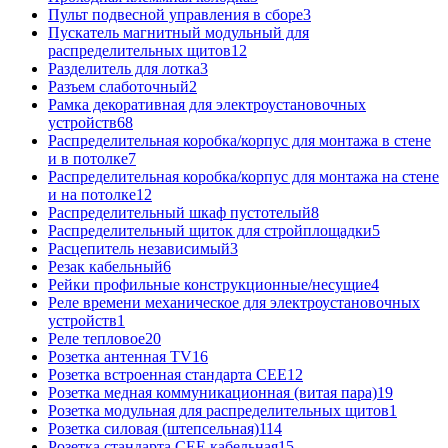
Пульт подвесной управления в сборе
3
Пускатель магнитный модульный для
распределительных щитов
12
Разделитель для лотка
3
Разъем слаботочный
2
Рамка декоративная для электроустановочных
устройств
68
Распределительная коробка/корпус для монтажа в стене
и в потолке
7
Распределительная коробка/корпус для монтажа на стене
и на потолке
12
Распределительный шкаф пустотелый
8
Распределительный щиток для стройплощадки
5
Расцепитель независимый
3
Резак кабельный
6
Рейки профильные конструкционные/несущие
4
Реле времени механическое для электроустановочных
устройств
1
Реле тепловое
20
Розетка антенная TV
16
Розетка встроенная стандарта CEE
12
Розетка медная коммуникационная (витая пара)
19
Розетка модульная для распределительных щитов
1
Розетка силовая (штепсельная)
114
Розетка стандарта СЕЕ кабельная
15