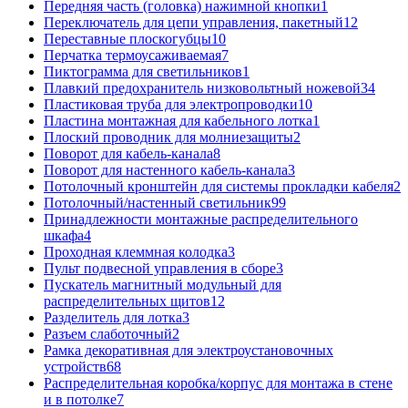
Передняя часть (головка) нажимной кнопки
1
Переключатель для цепи управления, пакетный
12
Переставные плоскогубцы
10
Перчатка термоусаживаемая
7
Пиктограмма для светильников
1
Плавкий предохранитель низковольтный ножевой
34
Пластиковая труба для электропроводки
10
Пластина монтажная для кабельного лотка
1
Плоский проводник для молниезащиты
2
Поворот для кабель-канала
8
Поворот для настенного кабель-канала
3
Потолочный кронштейн для системы прокладки кабеля
2
Потолочный/настенный светильник
99
Принадлежности монтажные распределительного
шкафа
4
Проходная клеммная колодка
3
Пульт подвесной управления в сборе
3
Пускатель магнитный модульный для
распределительных щитов
12
Разделитель для лотка
3
Разъем слаботочный
2
Рамка декоративная для электроустановочных
устройств
68
Распределительная коробка/корпус для монтажа в стене
и в потолке
7