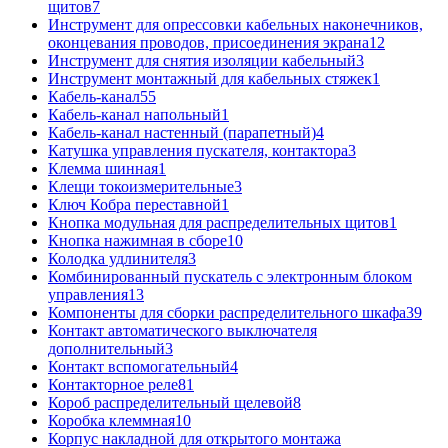
щитов
7
Инструмент для опрессовки кабельных наконечников,
оконцевания проводов, присоединения экрана
12
Инструмент для снятия изоляции кабельный
3
Инструмент монтажный для кабельных стяжек
1
Кабель-канал
55
Кабель-канал напольный
1
Кабель-канал настенный (парапетный)
4
Катушка управления пускателя, контактора
3
Клемма шинная
1
Клещи токоизмерительные
3
Ключ Кобра переставной
1
Кнопка модульная для распределительных щитов
1
Кнопка нажимная в сборе
10
Колодка удлинителя
3
Комбинированный пускатель с электронным блоком
управления
13
Компоненты для сборки распределительного шкафа
39
Контакт автоматического выключателя
дополнительный
3
Контакт вспомогательный
4
Контакторное реле
81
Короб распределительный щелевой
8
Коробка клеммная
10
Корпус накладной для открытого монтажа