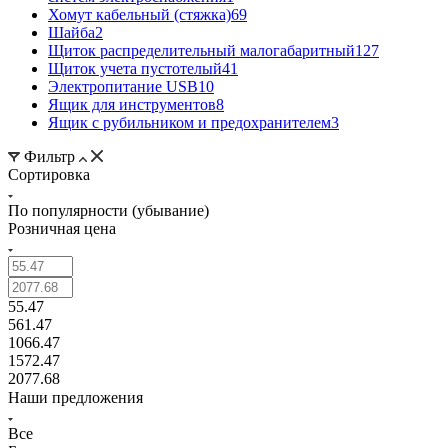
Хомут кабельный (стяжка)
69
Шайба
2
Щиток распределительный малогабаритный
127
Щиток учета пустотелый
41
Электропитание USB
10
Ящик для инструментов
8
Ящик с рубильником и предохранителем
3
Фильтр
Сортировка
По популярности (убывание)
Розничная цена
55.47
561.47
1066.47
1572.47
2077.68
Наши предложения
Все