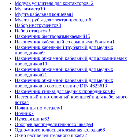
Модуль усилителя для контакторов
12
Мультиметр
10
Муфта кабельная концевая
1
Муфта трубы для электропроводки
6
Набор инструментов
3
Набор отверток
3
Наконечник быстроразмыкаемый
15
Наконечник кабельный со срывными болтами
1
Наконечник кабельный трубчатый для медных
проводников
9
Наконечник обжимной кабельный для алюминиевых
проводников
19
Наконечник обжимной кабельный для медных
проводников
21
Наконечник обжимной кабельный для медных
проводников в соответствии с DIN 46236
13
Наконечник-гильза для медных проводников
46
Настенный и потолочный кронштейн для кабельного
лотка
4
Ножницы по металлу
1
Ночник
7
Нулевая шина
63
Обогрев распределительного шкафа
4
Одно-многополюсная клеммная колодка
66
Окно распределительного шкафа
2