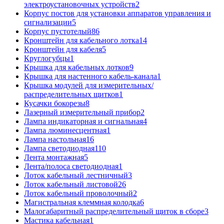
электроустановочных устройств
2
Корпус постов для установки аппаратов управления и
сигнализации
5
Корпус пустотелый
86
Кронштейн для кабельного лотка
14
Кронштейн для кабеля
5
Круглогубцы
1
Крышка для кабельных лотков
9
Крышка для настенного кабель-канала
1
Крышка модулей для измерительных/
распределительных щитков
1
Кусачки бокорезы
8
Лазерный измерительный прибор
2
Лампа индикаторная и сигнальная
4
Лампа люминесцентная
1
Лампа настольная
16
Лампа светодиодная
110
Лента монтажная
5
Лента/полоса светодиодная
1
Лоток кабельный лестничный
3
Лоток кабельный листовой
26
Лоток кабельный проволочный
2
Магистральная клеммная колодка
6
Малогабаритный распределительный щиток в сборе
3
Мастика кабельная
1