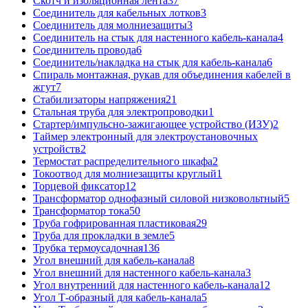
Скотч и изоляционная лента
37
Соединитель для кабельных лотков
3
Соединитель для молниезащиты
3
Соединитель на стык для настенного кабель-канала
4
Соединитель провода
6
Соединитель/накладка на стык для кабель-канала
6
Спираль монтажная, рукав для объединения кабелей в
жгут
7
Стабилизаторы напряжения
21
Стальная труба для электропроводки
1
Стартер/импульсно-зажигающее устройство (ИЗУ)
2
Таймер электронный для электроустановочных
устройств
2
Термостат распределительного шкафа
2
Токоотвод для молниезащиты круглый
1
Торцевой фиксатор
12
Трансформатор однофазный силовой низковольтный
5
Трансформатор тока
50
Труба гофрированная пластиковая
29
Труба для прокладки в земле
5
Трубка термоусадочная
136
Угол внешний для кабель-канала
8
Угол внешний для настенного кабель-канала
3
Угол внутренний для настенного кабель-канала
12
Угол Т-образный для кабель-канала
5