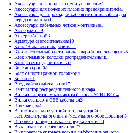
Аксессуары для аппарата цепи управления
2
Аксессуары для ножевых плавких предохранителей
1
Аксессуары для прокладки кабеля питания/ кабеля для
передачи данных
1
Аксессуары кабельных лотков монтажные
1
Амперметры
9
Анкер забивной
3
Арматура светосигнальная
18
Блок "Выключатель-розетка"
1
Блок автономный светильника аварийного освещения
5
Блок клеммной колодки распределительный
5
Блок розеток, удлинитель
67
Болт анкерный
4
Болт с шестигранной головкой
4
Болторез
1
Ввод кабельный/сальник
17
Вентилятор распределительного шкафа
1
Вилка с защитным контактом бытовая SCHUKO
14
Вилка стандарта CEE кабельная
24
Вольтметры
2
Вспомогательное устройство для устройств
распределительного щита (модульного оборудования)
8
Вставка цилиндрического предохранителя
3
Выключатели, переключатели
77
Выключатель автоматический дифференциального