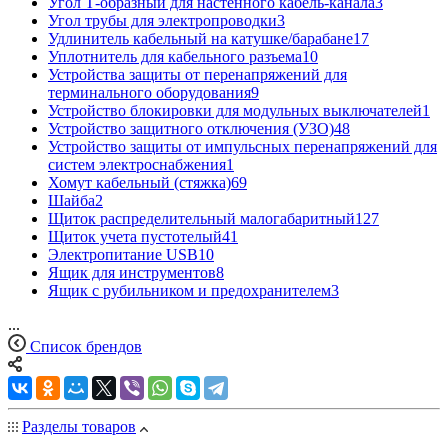
Угол Т-образный для настенного кабель-канала
3
Угол трубы для электропроводки
3
Удлинитель кабельный на катушке/барабане
17
Уплотнитель для кабельного разъема
10
Устройства защиты от перенапряжений для
терминального оборудования
9
Устройство блокировки для модульных выключателей
1
Устройство защитного отключения (УЗО)
48
Устройство защиты от импульсных перенапряжений для
систем электроснабжения
1
Хомут кабельный (стяжка)
69
Шайба
2
Щиток распределительный малогабаритный
127
Щиток учета пустотелый
41
Электропитание USB
10
Ящик для инструментов
8
Ящик с рубильником и предохранителем
3
...
Список брендов
Разделы товаров