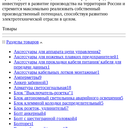
инвестирует в развитие производства на территории России и
стремится максимально реализовать собственный
производственный потенциал, способствуя развитию
электротехнической отрасли в целом.
Товары
Разделы товаров
Аксессуары для аппарата цепи управления
2
Аксессуары для ножевых плавких предохранителей
1
Аксессуары для прокладки кабеля питания/ кабеля для
передачи данных
1
Аксессуары кабельных лотков монтажные
1
Амперметры
9
Анкер забивной
3
Арматура светосигнальная
18
Блок "Выключатель-розетка"
1
Блок автономный светильника аварийного освещения
5
Блок клеммной колодки распределительный
5
Блок розеток, удлинитель
67
Болт анкерный
4
Болт с шестигранной головкой
4
Болторез
1