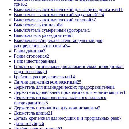
тока
62
Выключатель автоматический для защиты двигателя
11
Выключатель автоматический модульный
194
Выключатель автоматический силовой
57
Выключатель концевой
4
Выключатель сумеречный (фотореле)
5
Выключатель-разъединитель
1
Выключатель/переключатель модульный для
распределительного щита
34
Гайка длинная
2
Гайка стопорная
2
Гайка шестигранная
1
Гильза соединительная для алюминиевых проводников
под опрессовку
9
Гребенка распределительная
14
Датчик движения комплектный
25
Держатель для цилиндрических предохранителей
1
Держатель кровельный проводника для молниезащиты
1
Держатель низковольтного ножевого плавкого
предохранителя
5
Держатель проводника для молниезащиты
3
Держатель шины
21
Деталь крепежная для несущих и и профильных реек
7
Длинногубцы
6
Драйвер светодиодный
1