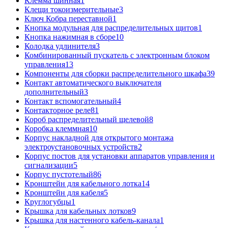
Клемма шинная
1
Клещи токоизмерительные
3
Ключ Кобра переставной
1
Кнопка модульная для распределительных щитов
1
Кнопка нажимная в сборе
10
Колодка удлинителя
3
Комбинированный пускатель с электронным блоком
управления
13
Компоненты для сборки распределительного шкафа
39
Контакт автоматического выключателя
дополнительный
3
Контакт вспомогательный
4
Контакторное реле
81
Короб распределительный щелевой
8
Коробка клеммная
10
Корпус накладной для открытого монтажа
электроустановочных устройств
2
Корпус постов для установки аппаратов управления и
сигнализации
5
Корпус пустотелый
86
Кронштейн для кабельного лотка
14
Кронштейн для кабеля
5
Круглогубцы
1
Крышка для кабельных лотков
9
Крышка для настенного кабель-канала
1