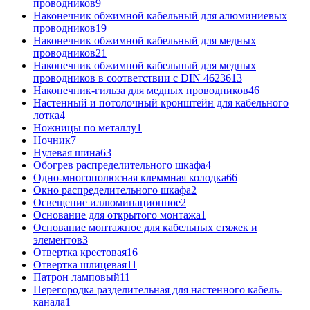
проводников
9
Наконечник обжимной кабельный для алюминиевых
проводников
19
Наконечник обжимной кабельный для медных
проводников
21
Наконечник обжимной кабельный для медных
проводников в соответствии с DIN 46236
13
Наконечник-гильза для медных проводников
46
Настенный и потолочный кронштейн для кабельного
лотка
4
Ножницы по металлу
1
Ночник
7
Нулевая шина
63
Обогрев распределительного шкафа
4
Одно-многополюсная клеммная колодка
66
Окно распределительного шкафа
2
Освещение иллюминационное
2
Основание для открытого монтажа
1
Основание монтажное для кабельных стяжек и
элементов
3
Отвертка крестовая
16
Отвертка шлицевая
11
Патрон ламповый
11
Перегородка разделительная для настенного кабель-
канала
1