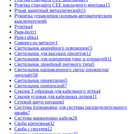
Розетка стандарта СЕЕ накладного монтажа
15
Рукав защитный металлический
13
Рукоятка управления силовым автоматическим
выключателем
6
Рулетка
4
Рым-болт
1
Рым-гайка
1
Саморез по металлу
1
Светильник аварийного освещения
15
Светильник для высоких пролетов
12
Светильник для освещения улиц и площадей
11
Светильник линейный реечного типа
5
Светильник направленного света/ прожектор/
даунлайт
58
Светильник ориентации
5
Светильник переносной
7
Секция Т-образная для кабельного лотка
4
Секция угловая для кабельных лотков
11
Сетевой шнур питания
1
Система блокировки для системы распределительного
шкафа
7
Система маркировки кабеля
28
Скоба крепежная
32
Скоба с гвоздем
12