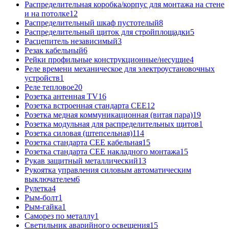
Распределительная коробка/корпус для монтажа на стене
и на потолке
12
Распределительный шкаф пустотелый
8
Распределительный щиток для стройплощадки
5
Расцепитель независимый
3
Резак кабельный
6
Рейки профильные конструкционные/несущие
4
Реле времени механическое для электроустановочных
устройств
1
Реле тепловое
20
Розетка антенная TV
16
Розетка встроенная стандарта CEE
12
Розетка медная коммуникационная (витая пара)
19
Розетка модульная для распределительных щитов
1
Розетка силовая (штепсельная)
114
Розетка стандарта СЕЕ кабельная
15
Розетка стандарта СЕЕ накладного монтажа
15
Рукав защитный металлический
13
Рукоятка управления силовым автоматическим
выключателем
6
Рулетка
4
Рым-болт
1
Рым-гайка
1
Саморез по металлу
1
Светильник аварийного освещения
15