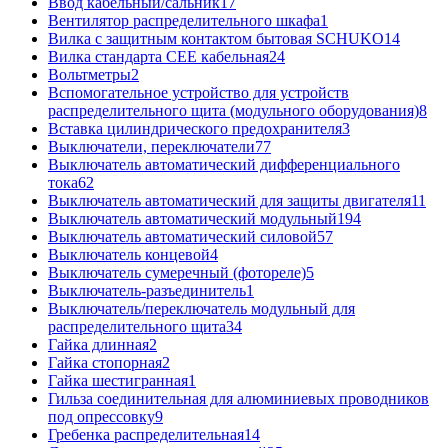
Ввод кабельный/сальник
17
Вентилятор распределительного шкафа
1
Вилка с защитным контактом бытовая SCHUKO
14
Вилка стандарта CEE кабельная
24
Вольтметры
2
Вспомогательное устройство для устройств
распределительного щита (модульного оборудования)
8
Вставка цилиндрического предохранителя
3
Выключатели, переключатели
77
Выключатель автоматический дифференциального
тока
62
Выключатель автоматический для защиты двигателя
11
Выключатель автоматический модульный
194
Выключатель автоматический силовой
57
Выключатель концевой
4
Выключатель сумеречный (фотореле)
5
Выключатель-разъединитель
1
Выключатель/переключатель модульный для
распределительного щита
34
Гайка длинная
2
Гайка стопорная
2
Гайка шестигранная
1
Гильза соединительная для алюминиевых проводников
под опрессовку
9
Гребенка распределительная
14