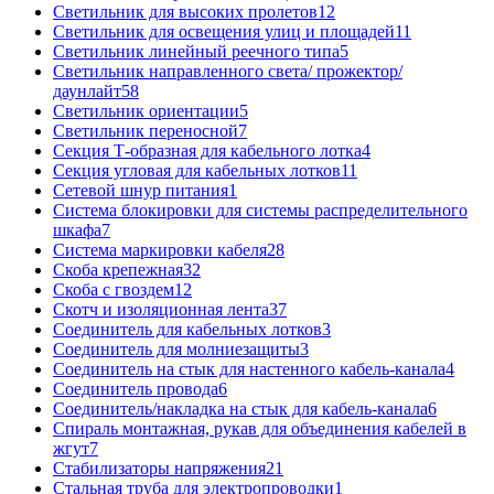
Светильник для высоких пролетов
12
Светильник для освещения улиц и площадей
11
Светильник линейный реечного типа
5
Светильник направленного света/ прожектор/
даунлайт
58
Светильник ориентации
5
Светильник переносной
7
Секция Т-образная для кабельного лотка
4
Секция угловая для кабельных лотков
11
Сетевой шнур питания
1
Система блокировки для системы распределительного
шкафа
7
Система маркировки кабеля
28
Скоба крепежная
32
Скоба с гвоздем
12
Скотч и изоляционная лента
37
Соединитель для кабельных лотков
3
Соединитель для молниезащиты
3
Соединитель на стык для настенного кабель-канала
4
Соединитель провода
6
Соединитель/накладка на стык для кабель-канала
6
Спираль монтажная, рукав для объединения кабелей в
жгут
7
Стабилизаторы напряжения
21
Стальная труба для электропроводки
1