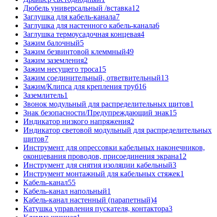
Дюбель универсальный /вставка
12
Заглушка для кабель-канала
7
Заглушка для настенного кабель-канала
6
Заглушка термоусадочная концевая
4
Зажим балочный
5
Зажим безвинтовой клеммный
49
Зажим заземления
2
Зажим несущего троса
15
Зажим соединительный, ответвительный
13
Зажим/Клипса для крепления труб
16
Заземлитель
1
Звонок модульный для распределительных щитов
1
Знак безопасности/Предупреждающий знак
15
Индикатор низкого напряжения
2
Индикатор световой модульный для распределительных
щитов
7
Инструмент для опрессовки кабельных наконечников,
оконцевания проводов, присоединения экрана
12
Инструмент для снятия изоляции кабельный
3
Инструмент монтажный для кабельных стяжек
1
Кабель-канал
55
Кабель-канал напольный
1
Кабель-канал настенный (парапетный)
4
Катушка управления пускателя, контактора
3