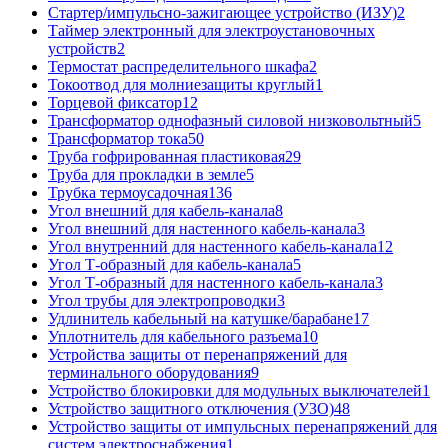
Стартер/импульсно-зажигающее устройство (ИЗУ)
2
Таймер электронный для электроустановочных
устройств
2
Термостат распределительного шкафа
2
Токоотвод для молниезащиты круглый
1
Торцевой фиксатор
12
Трансформатор однофазный силовой низковольтный
5
Трансформатор тока
50
Труба гофрированная пластиковая
29
Труба для прокладки в земле
5
Трубка термоусадочная
136
Угол внешний для кабель-канала
8
Угол внешний для настенного кабель-канала
3
Угол внутренний для настенного кабель-канала
12
Угол Т-образный для кабель-канала
5
Угол Т-образный для настенного кабель-канала
3
Угол трубы для электропроводки
3
Удлинитель кабельный на катушке/барабане
17
Уплотнитель для кабельного разъема
10
Устройства защиты от перенапряжений для
терминального оборудования
9
Устройство блокировки для модульных выключателей
1
Устройство защитного отключения (УЗО)
48
Устройство защиты от импульсных перенапряжений для
систем электроснабжения
1