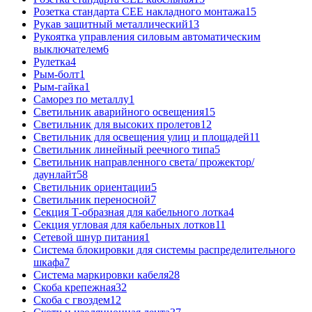
Розетка стандарта СЕЕ накладного монтажа
15
Рукав защитный металлический
13
Рукоятка управления силовым автоматическим
выключателем
6
Рулетка
4
Рым-болт
1
Рым-гайка
1
Саморез по металлу
1
Светильник аварийного освещения
15
Светильник для высоких пролетов
12
Светильник для освещения улиц и площадей
11
Светильник линейный реечного типа
5
Светильник направленного света/ прожектор/
даунлайт
58
Светильник ориентации
5
Светильник переносной
7
Секция Т-образная для кабельного лотка
4
Секция угловая для кабельных лотков
11
Сетевой шнур питания
1
Система блокировки для системы распределительного
шкафа
7
Система маркировки кабеля
28
Скоба крепежная
32
Скоба с гвоздем
12