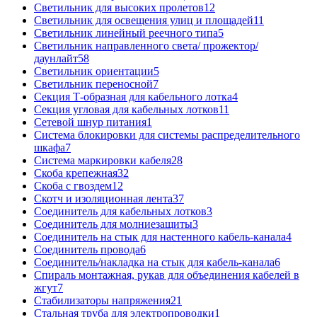
Светильник для высоких пролетов
12
Светильник для освещения улиц и площадей
11
Светильник линейный реечного типа
5
Светильник направленного света/ прожектор/
даунлайт
58
Светильник ориентации
5
Светильник переносной
7
Секция Т-образная для кабельного лотка
4
Секция угловая для кабельных лотков
11
Сетевой шнур питания
1
Система блокировки для системы распределительного
шкафа
7
Система маркировки кабеля
28
Скоба крепежная
32
Скоба с гвоздем
12
Скотч и изоляционная лента
37
Соединитель для кабельных лотков
3
Соединитель для молниезащиты
3
Соединитель на стык для настенного кабель-канала
4
Соединитель провода
6
Соединитель/накладка на стык для кабель-канала
6
Спираль монтажная, рукав для объединения кабелей в
жгут
7
Стабилизаторы напряжения
21
Стальная труба для электропроводки
1