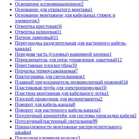
Освещение иллюминационное
2
Основание для открытого монтажа
1
Основание монтажное для кабельных стяжек и
элементов
3
Отвертка крестовая
16
Отвертка шлицевая
11
Патрон ламповый
11
Перегородка разделительная для настенного кабель-
канала
1
Передняя часть (головка) нажимной кнопки
1
Переключатель для цепи управления, пакетный
12
Переставные плоскогубцы
10
Перчатка термоусаживаемая
7
Пиктограмма для светильников
1
Плавкий предохранитель низковольтный ножевой
34
Пластиковая труба для электропроводки
10
Пластина монтажная для кабельного лотка
1
Плоский проводник для молниезащиты
2
Поворот для кабель-канала
8
Поворот для настенного кабель-канала
3
Потолочный кронштейн для системы прокладки кабеля
2
Потолочный/настенный светильник
99
Принадлежности монтажные распределительного
шкафа
4
Проходная клеммная колодка
3