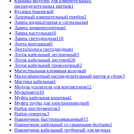
Крышка модулей для измерительных/
распределительных щитков
1
Кусачки бокорезы
8
Лазерный измерительный прибор
2
Лампа индикаторная и сигнальная
4
Лампа люминесцентная
1
Лампа настольная
16
Лампа светодиодная
110
Лента монтажная
5
Лента/полоса светодиодная
1
Лоток кабельный лестничный
3
Лоток кабельный листовой
26
Лоток кабельный проволочный
2
Магистральная клеммная колодка
6
Малогабаритный распределительный щиток в сборе
3
Мастика кабельная
1
Модуль усилителя для контакторов
12
Мультиметр
10
Муфта кабельная концевая
1
Муфта трубы для электропроводки
6
Набор инструментов
3
Набор отверток
3
Наконечник быстроразмыкаемый
15
Наконечник кабельный со срывными болтами
1
Наконечник кабельный трубчатый для медных