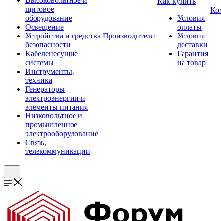
Высоковольтное и
Как купить
щитовое
Ко
оборудование
Условия
Освещение
оплаты
Устройства и средства
Производители
Условия
безопасности
доставки
Кабеленесущие
Гарантия
системы
на товар
Инструменты,
техника
Генераторы
электроэнергии и
элементы питания
Низковольтное и
промышленное
электрооборудование
Связь,
телекоммуникации