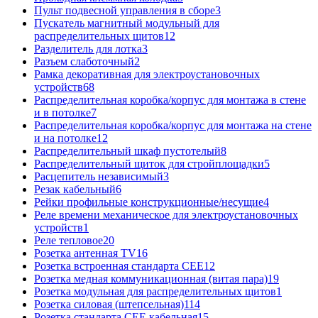
Пульт подвесной управления в сборе
3
Пускатель магнитный модульный для
распределительных щитов
12
Разделитель для лотка
3
Разъем слаботочный
2
Рамка декоративная для электроустановочных
устройств
68
Распределительная коробка/корпус для монтажа в стене
и в потолке
7
Распределительная коробка/корпус для монтажа на стене
и на потолке
12
Распределительный шкаф пустотелый
8
Распределительный щиток для стройплощадки
5
Расцепитель независимый
3
Резак кабельный
6
Рейки профильные конструкционные/несущие
4
Реле времени механическое для электроустановочных
устройств
1
Реле тепловое
20
Розетка антенная TV
16
Розетка встроенная стандарта CEE
12
Розетка медная коммуникационная (витая пара)
19
Розетка модульная для распределительных щитов
1
Розетка силовая (штепсельная)
114
Розетка стандарта СЕЕ кабельная
15