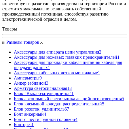
инвестирует в развитие производства на территории России и
стремится максимально реализовать собственный
производственный потенциал, способствуя развитию
электротехнической отрасли в целом.
Товары
Разделы товаров
Аксессуары для аппарата цепи управления
2
Аксессуары для ножевых плавких предохранителей
1
Аксессуары для прокладки кабеля питания/ кабеля для
передачи данных
1
Аксессуары кабельных лотков монтажные
1
Амперметры
9
Анкер забивной
3
Арматура светосигнальная
18
Блок "Выключатель-розетка"
1
Блок автономный светильника аварийного освещения
5
Блок клеммной колодки распределительный
5
Блок розеток, удлинитель
67
Болт анкерный
4
Болт с шестигранной головкой
4
Болторез
1