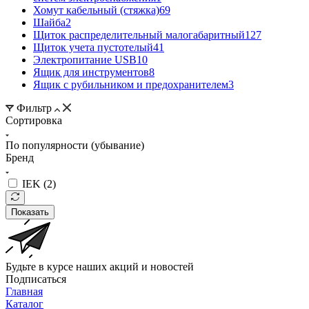
Хомут кабельный (стяжка)
69
Шайба
2
Щиток распределительный малогабаритный
127
Щиток учета пустотелый
41
Электропитание USB
10
Ящик для инструментов
8
Ящик с рубильником и предохранителем
3
Фильтр
Сортировка
По популярности (убывание)
Бренд
IEK (
2
)
Показать
Будьте в курсе наших акций и новостей
Подписаться
Главная
Каталог