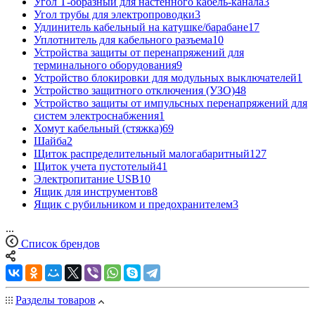
Угол Т-образный для настенного кабель-канала
3
Угол трубы для электропроводки
3
Удлинитель кабельный на катушке/барабане
17
Уплотнитель для кабельного разъема
10
Устройства защиты от перенапряжений для
терминального оборудования
9
Устройство блокировки для модульных выключателей
1
Устройство защитного отключения (УЗО)
48
Устройство защиты от импульсных перенапряжений для
систем электроснабжения
1
Хомут кабельный (стяжка)
69
Шайба
2
Щиток распределительный малогабаритный
127
Щиток учета пустотелый
41
Электропитание USB
10
Ящик для инструментов
8
Ящик с рубильником и предохранителем
3
...
Список брендов
Разделы товаров