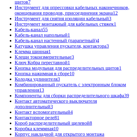
щитов
7
Инструмент для опрессовки кабельных наконечников,
оконцевания проводов, присоединения экрана
12
Инструмент для снятия изоляции кабельный
3
Инструмент монтажный для кабельных стяжек
1
Кабель-канал
55
Кабель-канал напольный
1
Кабель-канал настенный (парапетный)
4
Катушка управления пускателя, контактора
3
Клемма шинная
1
Клещи токоизмерительные
3
Ключ Кобра переставной
1
Кнопка модульная для распределительных щитов
1
Кнопка нажимная в сборе
10
Колодка удлинителя
3
Комбинированный пускатель с электронным блоком
управления
13
Компоненты для сборки распределительного шкафа
39
Контакт автоматического выключателя
дополнительный
3
Контакт вспомогательный
4
Контакторное реле
81
Короб распределительный щелевой
8
Коробка клеммная
10
Корпус накладной для открытого монтажа