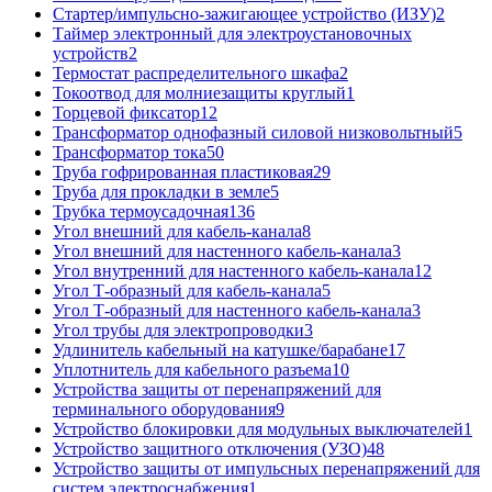
Стартер/импульсно-зажигающее устройство (ИЗУ)
2
Таймер электронный для электроустановочных
устройств
2
Термостат распределительного шкафа
2
Токоотвод для молниезащиты круглый
1
Торцевой фиксатор
12
Трансформатор однофазный силовой низковольтный
5
Трансформатор тока
50
Труба гофрированная пластиковая
29
Труба для прокладки в земле
5
Трубка термоусадочная
136
Угол внешний для кабель-канала
8
Угол внешний для настенного кабель-канала
3
Угол внутренний для настенного кабель-канала
12
Угол Т-образный для кабель-канала
5
Угол Т-образный для настенного кабель-канала
3
Угол трубы для электропроводки
3
Удлинитель кабельный на катушке/барабане
17
Уплотнитель для кабельного разъема
10
Устройства защиты от перенапряжений для
терминального оборудования
9
Устройство блокировки для модульных выключателей
1
Устройство защитного отключения (УЗО)
48
Устройство защиты от импульсных перенапряжений для
систем электроснабжения
1