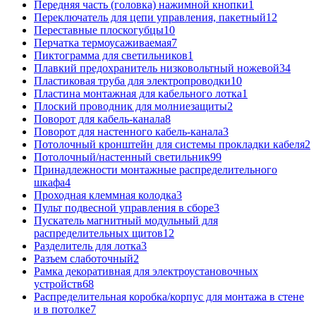
Передняя часть (головка) нажимной кнопки
1
Переключатель для цепи управления, пакетный
12
Переставные плоскогубцы
10
Перчатка термоусаживаемая
7
Пиктограмма для светильников
1
Плавкий предохранитель низковольтный ножевой
34
Пластиковая труба для электропроводки
10
Пластина монтажная для кабельного лотка
1
Плоский проводник для молниезащиты
2
Поворот для кабель-канала
8
Поворот для настенного кабель-канала
3
Потолочный кронштейн для системы прокладки кабеля
2
Потолочный/настенный светильник
99
Принадлежности монтажные распределительного
шкафа
4
Проходная клеммная колодка
3
Пульт подвесной управления в сборе
3
Пускатель магнитный модульный для
распределительных щитов
12
Разделитель для лотка
3
Разъем слаботочный
2
Рамка декоративная для электроустановочных
устройств
68
Распределительная коробка/корпус для монтажа в стене
и в потолке
7