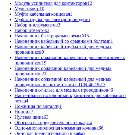
Модуль усилителя для контакторов
12
Мультиметр
10
Муфта кабельная концевая
1
Муфта трубы для электропроводки
6
Набор инструментов
3
Набор отверток
3
Наконечник быстроразмыкаемый
15
Наконечник кабельный со срывными болтами
1
Наконечник кабельный трубчатый для медных
проводников
9
Наконечник обжимной кабельный для алюминиевых
проводников
19
Наконечник обжимной кабельный для медных
проводников
21
Наконечник обжимной кабельный для медных
проводников в соответствии с DIN 46236
13
Наконечник-гильза для медных проводников
46
Настенный и потолочный кронштейн для кабельного
лотка
4
Ножницы по металлу
1
Ночник
7
Нулевая шина
63
Обогрев распределительного шкафа
4
Одно-многополюсная клеммная колодка
66
Окно распределительного шкафа
2