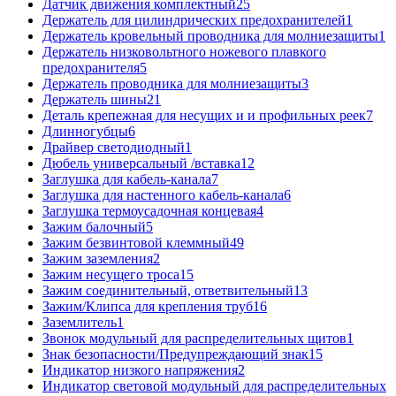
Датчик движения комплектный
25
Держатель для цилиндрических предохранителей
1
Держатель кровельный проводника для молниезащиты
1
Держатель низковольтного ножевого плавкого
предохранителя
5
Держатель проводника для молниезащиты
3
Держатель шины
21
Деталь крепежная для несущих и и профильных реек
7
Длинногубцы
6
Драйвер светодиодный
1
Дюбель универсальный /вставка
12
Заглушка для кабель-канала
7
Заглушка для настенного кабель-канала
6
Заглушка термоусадочная концевая
4
Зажим балочный
5
Зажим безвинтовой клеммный
49
Зажим заземления
2
Зажим несущего троса
15
Зажим соединительный, ответвительный
13
Зажим/Клипса для крепления труб
16
Заземлитель
1
Звонок модульный для распределительных щитов
1
Знак безопасности/Предупреждающий знак
15
Индикатор низкого напряжения
2
Индикатор световой модульный для распределительных