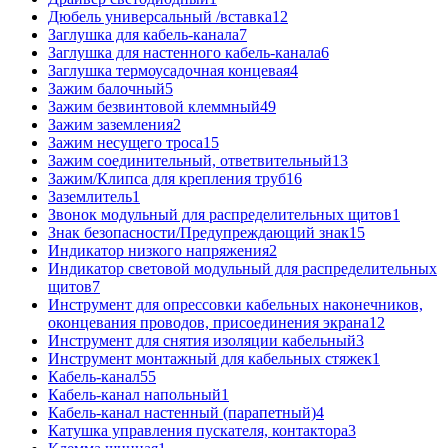
Дюбель универсальный /вставка
12
Заглушка для кабель-канала
7
Заглушка для настенного кабель-канала
6
Заглушка термоусадочная концевая
4
Зажим балочный
5
Зажим безвинтовой клеммный
49
Зажим заземления
2
Зажим несущего троса
15
Зажим соединительный, ответвительный
13
Зажим/Клипса для крепления труб
16
Заземлитель
1
Звонок модульный для распределительных щитов
1
Знак безопасности/Предупреждающий знак
15
Индикатор низкого напряжения
2
Индикатор световой модульный для распределительных
щитов
7
Инструмент для опрессовки кабельных наконечников,
оконцевания проводов, присоединения экрана
12
Инструмент для снятия изоляции кабельный
3
Инструмент монтажный для кабельных стяжек
1
Кабель-канал
55
Кабель-канал напольный
1
Кабель-канал настенный (парапетный)
4
Катушка управления пускателя, контактора
3