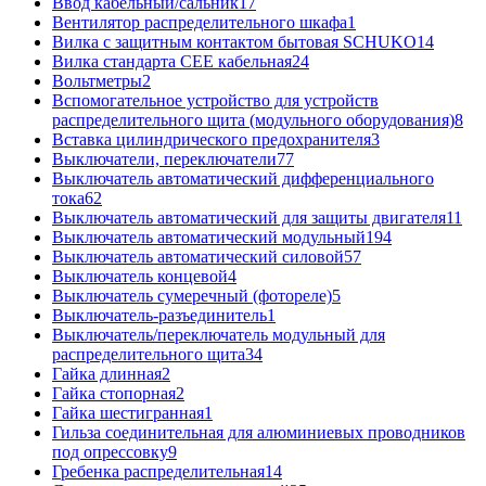
Ввод кабельный/сальник
17
Вентилятор распределительного шкафа
1
Вилка с защитным контактом бытовая SCHUKO
14
Вилка стандарта CEE кабельная
24
Вольтметры
2
Вспомогательное устройство для устройств
распределительного щита (модульного оборудования)
8
Вставка цилиндрического предохранителя
3
Выключатели, переключатели
77
Выключатель автоматический дифференциального
тока
62
Выключатель автоматический для защиты двигателя
11
Выключатель автоматический модульный
194
Выключатель автоматический силовой
57
Выключатель концевой
4
Выключатель сумеречный (фотореле)
5
Выключатель-разъединитель
1
Выключатель/переключатель модульный для
распределительного щита
34
Гайка длинная
2
Гайка стопорная
2
Гайка шестигранная
1
Гильза соединительная для алюминиевых проводников
под опрессовку
9
Гребенка распределительная
14