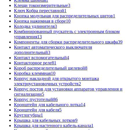
Клемма шинная
1
Клещи токоизмерительные
3
Ключ Кобра переставной
1
Кнопка модульная для распределительных щитов
1
Кнопка нажимная в сборе
10
Колодка удлинителя
3
Комбинированный пускатель с электронным блоком
управления
13
Компоненты для сборки распределительного шкафа
39
Контакт автоматического выключателя
дополнительный
3
Контакт вспомогательный
4
Контакторное реле
81
Короб распределительный щелевой
8
Коробка клеммная
10
Корпус накладной для открытого монтажа
электроустановочных устройств
2
Корпус постов для установки аппаратов управления и
сигнализации
5
Корпус пустотелый
86
Кронштейн для кабельного лотка
14
Кронштейн для кабеля
5
Круглогубцы
1
Крышка для кабельных лотков
9
Крышка для настенного кабель-канала
1