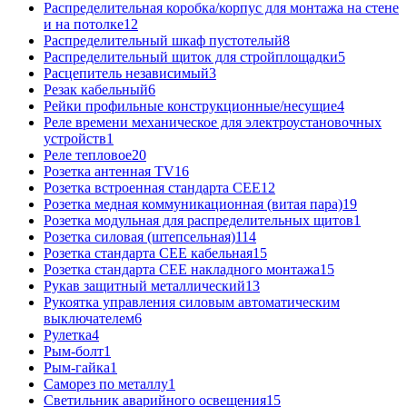
Распределительная коробка/корпус для монтажа на стене
и на потолке
12
Распределительный шкаф пустотелый
8
Распределительный щиток для стройплощадки
5
Расцепитель независимый
3
Резак кабельный
6
Рейки профильные конструкционные/несущие
4
Реле времени механическое для электроустановочных
устройств
1
Реле тепловое
20
Розетка антенная TV
16
Розетка встроенная стандарта CEE
12
Розетка медная коммуникационная (витая пара)
19
Розетка модульная для распределительных щитов
1
Розетка силовая (штепсельная)
114
Розетка стандарта СЕЕ кабельная
15
Розетка стандарта СЕЕ накладного монтажа
15
Рукав защитный металлический
13
Рукоятка управления силовым автоматическим
выключателем
6
Рулетка
4
Рым-болт
1
Рым-гайка
1
Саморез по металлу
1
Светильник аварийного освещения
15