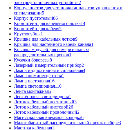
электроустановочных устройств
2
Корпус постов для установки аппаратов управления и
сигнализации
5
Корпус пустотелый
86
Кронштейн для кабельного лотка
14
Кронштейн для кабеля
5
Круглогубцы
1
Крышка для кабельных лотков
9
Крышка для настенного кабель-канала
1
Крышка модулей для измерительных/
распределительных щитков
1
Кусачки бокорезы
8
Лазерный измерительный прибор
2
Лампа индикаторная и сигнальная
4
Лампа люминесцентная
1
Лампа настольная
16
Лампа светодиодная
110
Лента монтажная
5
Лента/полоса светодиодная
1
Лоток кабельный лестничный
3
Лоток кабельный листовой
26
Лоток кабельный проволочный
2
Магистральная клеммная колодка
6
Малогабаритный распределительный щиток в сборе
3
Мастика кабельная
1