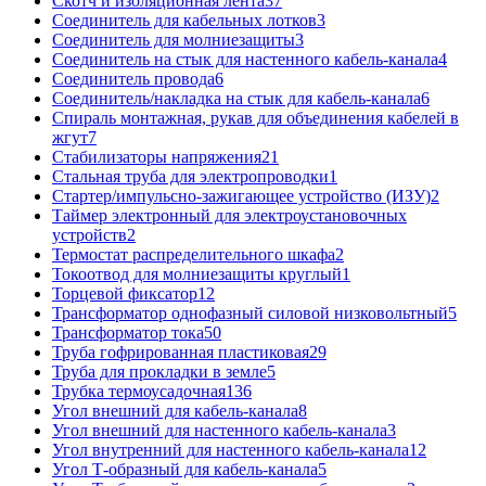
Скотч и изоляционная лента
37
Соединитель для кабельных лотков
3
Соединитель для молниезащиты
3
Соединитель на стык для настенного кабель-канала
4
Соединитель провода
6
Соединитель/накладка на стык для кабель-канала
6
Спираль монтажная, рукав для объединения кабелей в
жгут
7
Стабилизаторы напряжения
21
Стальная труба для электропроводки
1
Стартер/импульсно-зажигающее устройство (ИЗУ)
2
Таймер электронный для электроустановочных
устройств
2
Термостат распределительного шкафа
2
Токоотвод для молниезащиты круглый
1
Торцевой фиксатор
12
Трансформатор однофазный силовой низковольтный
5
Трансформатор тока
50
Труба гофрированная пластиковая
29
Труба для прокладки в земле
5
Трубка термоусадочная
136
Угол внешний для кабель-канала
8
Угол внешний для настенного кабель-канала
3
Угол внутренний для настенного кабель-канала
12
Угол Т-образный для кабель-канала
5