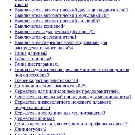
тока
62
Выключатель автоматический для защиты двигателя
11
Выключатель автоматический модульный
194
Выключатель автоматический силовой
57
Выключатель концевой
4
Выключатель сумеречный (фотореле)
5
Выключатель-разъединитель
1
Выключатель/переключатель модульный для
распределительного щита
34
Гайка длинная
2
Гайка стопорная
2
Гайка шестигранная
1
Гильза соединительная для алюминиевых проводников
под опрессовку
9
Гребенка распределительная
14
Датчик движения комплектный
25
Держатель для цилиндрических предохранителей
1
Держатель кровельный проводника для молниезащиты
1
Держатель низковольтного ножевого плавкого
предохранителя
5
Держатель проводника для молниезащиты
3
Держатель шины
21
Деталь крепежная для несущих и и профильных реек
7
Длинногубцы
6
Драйвер светодиодный
1