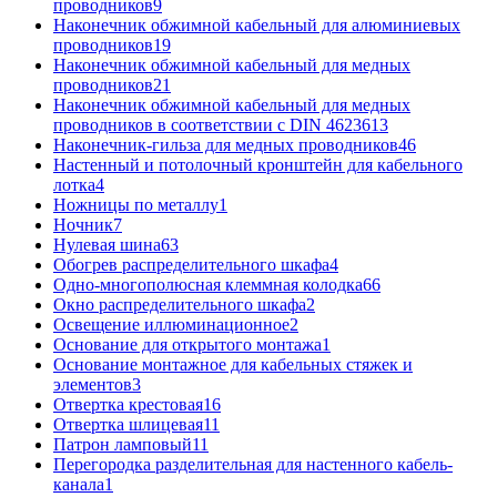
проводников
9
Наконечник обжимной кабельный для алюминиевых
проводников
19
Наконечник обжимной кабельный для медных
проводников
21
Наконечник обжимной кабельный для медных
проводников в соответствии с DIN 46236
13
Наконечник-гильза для медных проводников
46
Настенный и потолочный кронштейн для кабельного
лотка
4
Ножницы по металлу
1
Ночник
7
Нулевая шина
63
Обогрев распределительного шкафа
4
Одно-многополюсная клеммная колодка
66
Окно распределительного шкафа
2
Освещение иллюминационное
2
Основание для открытого монтажа
1
Основание монтажное для кабельных стяжек и
элементов
3
Отвертка крестовая
16
Отвертка шлицевая
11
Патрон ламповый
11
Перегородка разделительная для настенного кабель-
канала
1