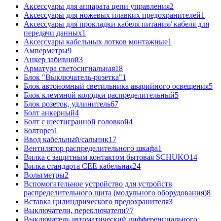
Аксессуары для аппарата цепи управления
2
Аксессуары для ножевых плавких предохранителей
1
Аксессуары для прокладки кабеля питания/ кабеля для
передачи данных
1
Аксессуары кабельных лотков монтажные
1
Амперметры
9
Анкер забивной
3
Арматура светосигнальная
18
Блок "Выключатель-розетка"
1
Блок автономный светильника аварийного освещения
5
Блок клеммной колодки распределительный
5
Блок розеток, удлинитель
67
Болт анкерный
4
Болт с шестигранной головкой
4
Болторез
1
Ввод кабельный/сальник
17
Вентилятор распределительного шкафа
1
Вилка с защитным контактом бытовая SCHUKO
14
Вилка стандарта CEE кабельная
24
Вольтметры
2
Вспомогательное устройство для устройств
распределительного щита (модульного оборудования)
8
Вставка цилиндрического предохранителя
3
Выключатели, переключатели
77
Выключатель автоматический дифференциального