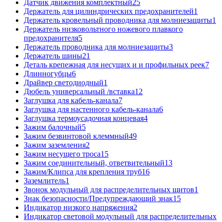
Датчик движения комплектный
25
Держатель для цилиндрических предохранителей
1
Держатель кровельный проводника для молниезащиты
1
Держатель низковольтного ножевого плавкого
предохранителя
5
Держатель проводника для молниезащиты
3
Держатель шины
21
Деталь крепежная для несущих и и профильных реек
7
Длинногубцы
6
Драйвер светодиодный
1
Дюбель универсальный /вставка
12
Заглушка для кабель-канала
7
Заглушка для настенного кабель-канала
6
Заглушка термоусадочная концевая
4
Зажим балочный
5
Зажим безвинтовой клеммный
49
Зажим заземления
2
Зажим несущего троса
15
Зажим соединительный, ответвительный
13
Зажим/Клипса для крепления труб
16
Заземлитель
1
Звонок модульный для распределительных щитов
1
Знак безопасности/Предупреждающий знак
15
Индикатор низкого напряжения
2
Индикатор световой модульный для распределительных