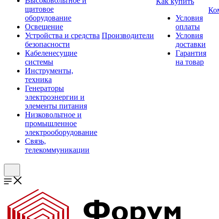
Высоковольтное и
Как купить
щитовое
Ко
оборудование
Условия
Освещение
оплаты
Устройства и средства
Производители
Условия
безопасности
доставки
Кабеленесущие
Гарантия
системы
на товар
Инструменты,
техника
Генераторы
электроэнергии и
элементы питания
Низковольтное и
промышленное
электрооборудование
Связь,
телекоммуникации