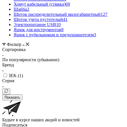
Хомут кабельный (стяжка)
69
Шайба
2
Щиток распределительный малогабаритный
127
Щиток учета пустотелый
41
Электропитание USB
10
Ящик для инструментов
8
Ящик с рубильником и предохранителем
3
Фильтр
Сортировка
По популярности (убывание)
Бренд
IEK (
1
)
Серия
Показать
Будьте в курсе наших акций и новостей
Подписаться