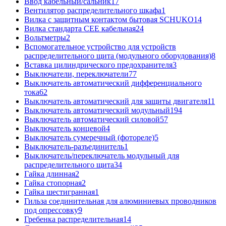
Ввод кабельный/сальник
17
Вентилятор распределительного шкафа
1
Вилка с защитным контактом бытовая SCHUKO
14
Вилка стандарта CEE кабельная
24
Вольтметры
2
Вспомогательное устройство для устройств
распределительного щита (модульного оборудования)
8
Вставка цилиндрического предохранителя
3
Выключатели, переключатели
77
Выключатель автоматический дифференциального
тока
62
Выключатель автоматический для защиты двигателя
11
Выключатель автоматический модульный
194
Выключатель автоматический силовой
57
Выключатель концевой
4
Выключатель сумеречный (фотореле)
5
Выключатель-разъединитель
1
Выключатель/переключатель модульный для
распределительного щита
34
Гайка длинная
2
Гайка стопорная
2
Гайка шестигранная
1
Гильза соединительная для алюминиевых проводников
под опрессовку
9
Гребенка распределительная
14