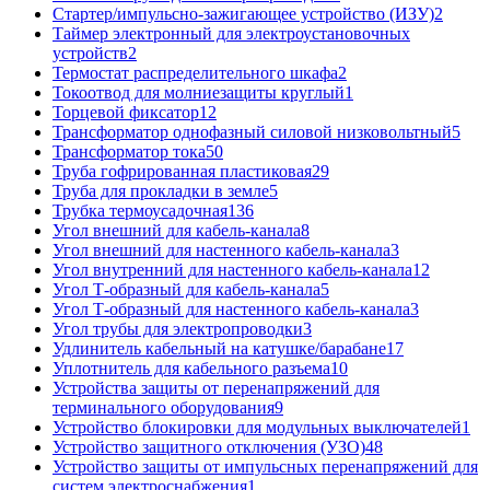
Стартер/импульсно-зажигающее устройство (ИЗУ)
2
Таймер электронный для электроустановочных
устройств
2
Термостат распределительного шкафа
2
Токоотвод для молниезащиты круглый
1
Торцевой фиксатор
12
Трансформатор однофазный силовой низковольтный
5
Трансформатор тока
50
Труба гофрированная пластиковая
29
Труба для прокладки в земле
5
Трубка термоусадочная
136
Угол внешний для кабель-канала
8
Угол внешний для настенного кабель-канала
3
Угол внутренний для настенного кабель-канала
12
Угол Т-образный для кабель-канала
5
Угол Т-образный для настенного кабель-канала
3
Угол трубы для электропроводки
3
Удлинитель кабельный на катушке/барабане
17
Уплотнитель для кабельного разъема
10
Устройства защиты от перенапряжений для
терминального оборудования
9
Устройство блокировки для модульных выключателей
1
Устройство защитного отключения (УЗО)
48
Устройство защиты от импульсных перенапряжений для
систем электроснабжения
1