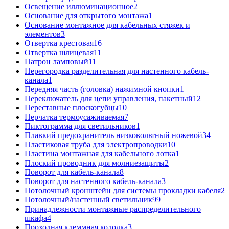
Освещение иллюминационное
2
Основание для открытого монтажа
1
Основание монтажное для кабельных стяжек и
элементов
3
Отвертка крестовая
16
Отвертка шлицевая
11
Патрон ламповый
11
Перегородка разделительная для настенного кабель-
канала
1
Передняя часть (головка) нажимной кнопки
1
Переключатель для цепи управления, пакетный
12
Переставные плоскогубцы
10
Перчатка термоусаживаемая
7
Пиктограмма для светильников
1
Плавкий предохранитель низковольтный ножевой
34
Пластиковая труба для электропроводки
10
Пластина монтажная для кабельного лотка
1
Плоский проводник для молниезащиты
2
Поворот для кабель-канала
8
Поворот для настенного кабель-канала
3
Потолочный кронштейн для системы прокладки кабеля
2
Потолочный/настенный светильник
99
Принадлежности монтажные распределительного
шкафа
4
Проходная клеммная колодка
3