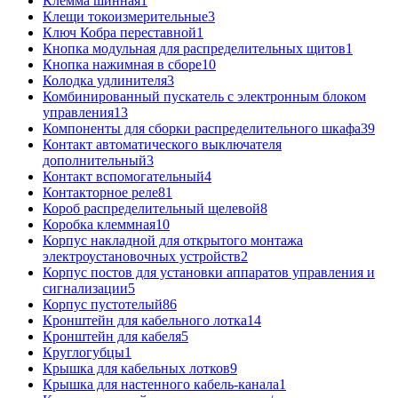
Клемма шинная
1
Клещи токоизмерительные
3
Ключ Кобра переставной
1
Кнопка модульная для распределительных щитов
1
Кнопка нажимная в сборе
10
Колодка удлинителя
3
Комбинированный пускатель с электронным блоком
управления
13
Компоненты для сборки распределительного шкафа
39
Контакт автоматического выключателя
дополнительный
3
Контакт вспомогательный
4
Контакторное реле
81
Короб распределительный щелевой
8
Коробка клеммная
10
Корпус накладной для открытого монтажа
электроустановочных устройств
2
Корпус постов для установки аппаратов управления и
сигнализации
5
Корпус пустотелый
86
Кронштейн для кабельного лотка
14
Кронштейн для кабеля
5
Круглогубцы
1
Крышка для кабельных лотков
9
Крышка для настенного кабель-канала
1