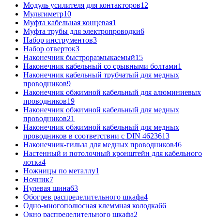
Модуль усилителя для контакторов
12
Мультиметр
10
Муфта кабельная концевая
1
Муфта трубы для электропроводки
6
Набор инструментов
3
Набор отверток
3
Наконечник быстроразмыкаемый
15
Наконечник кабельный со срывными болтами
1
Наконечник кабельный трубчатый для медных
проводников
9
Наконечник обжимной кабельный для алюминиевых
проводников
19
Наконечник обжимной кабельный для медных
проводников
21
Наконечник обжимной кабельный для медных
проводников в соответствии с DIN 46236
13
Наконечник-гильза для медных проводников
46
Настенный и потолочный кронштейн для кабельного
лотка
4
Ножницы по металлу
1
Ночник
7
Нулевая шина
63
Обогрев распределительного шкафа
4
Одно-многополюсная клеммная колодка
66
Окно распределительного шкафа
2