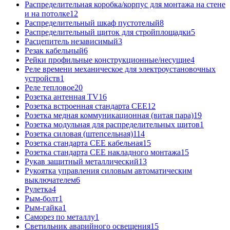
Распределительная коробка/корпус для монтажа на стене
и на потолке
12
Распределительный шкаф пустотелый
8
Распределительный щиток для стройплощадки
5
Расцепитель независимый
3
Резак кабельный
6
Рейки профильные конструкционные/несущие
4
Реле времени механическое для электроустановочных
устройств
1
Реле тепловое
20
Розетка антенная TV
16
Розетка встроенная стандарта CEE
12
Розетка медная коммуникационная (витая пара)
19
Розетка модульная для распределительных щитов
1
Розетка силовая (штепсельная)
114
Розетка стандарта СЕЕ кабельная
15
Розетка стандарта СЕЕ накладного монтажа
15
Рукав защитный металлический
13
Рукоятка управления силовым автоматическим
выключателем
6
Рулетка
4
Рым-болт
1
Рым-гайка
1
Саморез по металлу
1
Светильник аварийного освещения
15