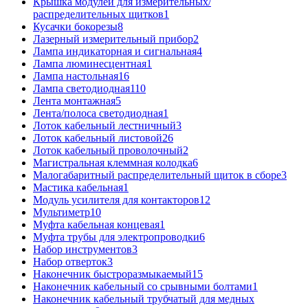
Крышка модулей для измерительных/
распределительных щитков
1
Кусачки бокорезы
8
Лазерный измерительный прибор
2
Лампа индикаторная и сигнальная
4
Лампа люминесцентная
1
Лампа настольная
16
Лампа светодиодная
110
Лента монтажная
5
Лента/полоса светодиодная
1
Лоток кабельный лестничный
3
Лоток кабельный листовой
26
Лоток кабельный проволочный
2
Магистральная клеммная колодка
6
Малогабаритный распределительный щиток в сборе
3
Мастика кабельная
1
Модуль усилителя для контакторов
12
Мультиметр
10
Муфта кабельная концевая
1
Муфта трубы для электропроводки
6
Набор инструментов
3
Набор отверток
3
Наконечник быстроразмыкаемый
15
Наконечник кабельный со срывными болтами
1
Наконечник кабельный трубчатый для медных