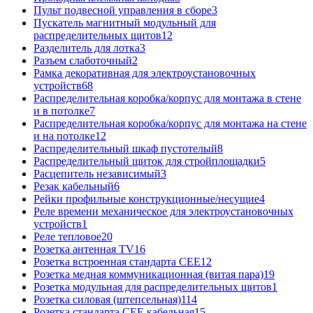
Пульт подвесной управления в сборе
3
Пускатель магнитный модульный для
распределительных щитов
12
Разделитель для лотка
3
Разъем слаботочный
2
Рамка декоративная для электроустановочных
устройств
68
Распределительная коробка/корпус для монтажа в стене
и в потолке
7
Распределительная коробка/корпус для монтажа на стене
и на потолке
12
Распределительный шкаф пустотелый
8
Распределительный щиток для стройплощадки
5
Расцепитель независимый
3
Резак кабельный
6
Рейки профильные конструкционные/несущие
4
Реле времени механическое для электроустановочных
устройств
1
Реле тепловое
20
Розетка антенная TV
16
Розетка встроенная стандарта CEE
12
Розетка медная коммуникационная (витая пара)
19
Розетка модульная для распределительных щитов
1
Розетка силовая (штепсельная)
114
Розетка стандарта СЕЕ кабельная
15