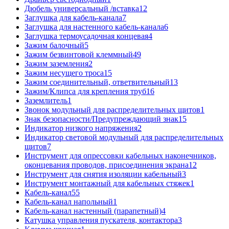
Дюбель универсальный /вставка
12
Заглушка для кабель-канала
7
Заглушка для настенного кабель-канала
6
Заглушка термоусадочная концевая
4
Зажим балочный
5
Зажим безвинтовой клеммный
49
Зажим заземления
2
Зажим несущего троса
15
Зажим соединительный, ответвительный
13
Зажим/Клипса для крепления труб
16
Заземлитель
1
Звонок модульный для распределительных щитов
1
Знак безопасности/Предупреждающий знак
15
Индикатор низкого напряжения
2
Индикатор световой модульный для распределительных
щитов
7
Инструмент для опрессовки кабельных наконечников,
оконцевания проводов, присоединения экрана
12
Инструмент для снятия изоляции кабельный
3
Инструмент монтажный для кабельных стяжек
1
Кабель-канал
55
Кабель-канал напольный
1
Кабель-канал настенный (парапетный)
4
Катушка управления пускателя, контактора
3