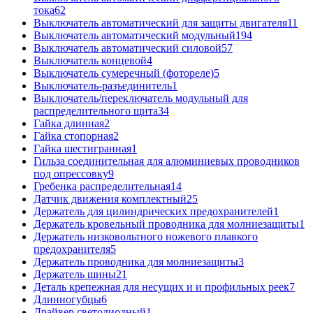
тока
62
Выключатель автоматический для защиты двигателя
11
Выключатель автоматический модульный
194
Выключатель автоматический силовой
57
Выключатель концевой
4
Выключатель сумеречный (фотореле)
5
Выключатель-разъединитель
1
Выключатель/переключатель модульный для
распределительного щита
34
Гайка длинная
2
Гайка стопорная
2
Гайка шестигранная
1
Гильза соединительная для алюминиевых проводников
под опрессовку
9
Гребенка распределительная
14
Датчик движения комплектный
25
Держатель для цилиндрических предохранителей
1
Держатель кровельный проводника для молниезащиты
1
Держатель низковольтного ножевого плавкого
предохранителя
5
Держатель проводника для молниезащиты
3
Держатель шины
21
Деталь крепежная для несущих и и профильных реек
7
Длинногубцы
6
Драйвер светодиодный
1