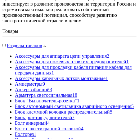
инвестирует в развитие производства на территории России и
стремится максимально реализовать собственный
производственный потенциал, способствуя развитию
электротехнической отрасли в целом.
Товары
Разделы товаров
Аксессуары для аппарата цепи управления
2
Аксессуары для ножевых плавких предохранителей
1
Аксессуары для прокладки кабеля питания/ кабеля для
передачи данных
1
Аксессуары кабельных лотков монтажные
1
Амперметры
9
Анкер забивной
3
Арматура светосигнальная
18
Блок "Выключатель-розетка"
1
Блок автономный светильника аварийного освещения
5
Блок клеммной колодки распределительный
5
Блок розеток, удлинитель
67
Болт анкерный
4
Болт с шестигранной головкой
4
Болторез
1