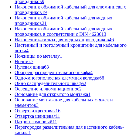
проводников
9
Наконечник обжимной кабельный для алюминиевых
проводников
19
Наконечник обжимной кабельный для медных
проводников
21
Наконечник обжимной кабельный для медных
проводников в соответствии с DIN 46236
13
Наконечник-гильза для медных проводников
46
Настенный и потолочный кронштейн для кабельного
лотка
4
Ножницы по металлу
1
Ночник
7
Нулевая шина
63
Обогрев распределительного шкафа
4
Одно-многополюсная клеммная колодка
66
Окно распределительного шкафа
2
Освещение иллюминационное
2
Основание для открытого монтажа
1
Основание монтажное для кабельных стяжек и
элементов
3
Отвертка крестовая
16
Отвертка шлицевая
11
Патрон ламповый
11
Перегородка разделительная для настенного кабель-
канала
1