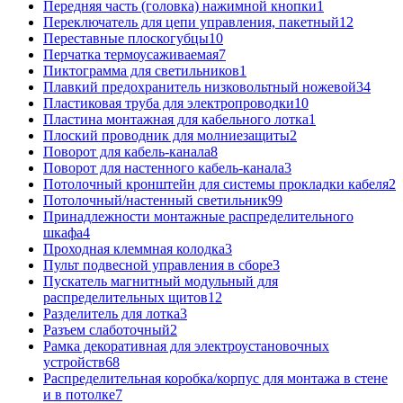
Передняя часть (головка) нажимной кнопки
1
Переключатель для цепи управления, пакетный
12
Переставные плоскогубцы
10
Перчатка термоусаживаемая
7
Пиктограмма для светильников
1
Плавкий предохранитель низковольтный ножевой
34
Пластиковая труба для электропроводки
10
Пластина монтажная для кабельного лотка
1
Плоский проводник для молниезащиты
2
Поворот для кабель-канала
8
Поворот для настенного кабель-канала
3
Потолочный кронштейн для системы прокладки кабеля
2
Потолочный/настенный светильник
99
Принадлежности монтажные распределительного
шкафа
4
Проходная клеммная колодка
3
Пульт подвесной управления в сборе
3
Пускатель магнитный модульный для
распределительных щитов
12
Разделитель для лотка
3
Разъем слаботочный
2
Рамка декоративная для электроустановочных
устройств
68
Распределительная коробка/корпус для монтажа в стене
и в потолке
7