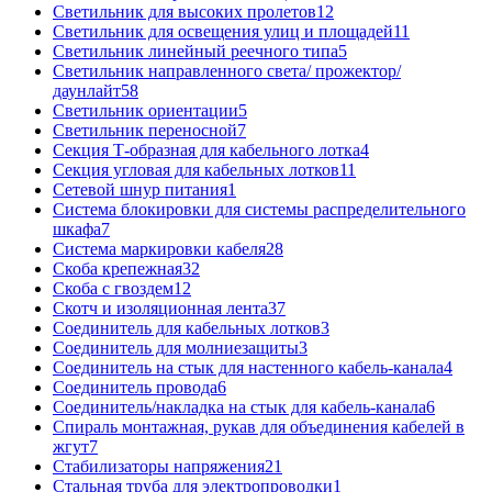
Светильник для высоких пролетов
12
Светильник для освещения улиц и площадей
11
Светильник линейный реечного типа
5
Светильник направленного света/ прожектор/
даунлайт
58
Светильник ориентации
5
Светильник переносной
7
Секция Т-образная для кабельного лотка
4
Секция угловая для кабельных лотков
11
Сетевой шнур питания
1
Система блокировки для системы распределительного
шкафа
7
Система маркировки кабеля
28
Скоба крепежная
32
Скоба с гвоздем
12
Скотч и изоляционная лента
37
Соединитель для кабельных лотков
3
Соединитель для молниезащиты
3
Соединитель на стык для настенного кабель-канала
4
Соединитель провода
6
Соединитель/накладка на стык для кабель-канала
6
Спираль монтажная, рукав для объединения кабелей в
жгут
7
Стабилизаторы напряжения
21
Стальная труба для электропроводки
1