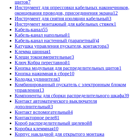
щитов
7
Инструмент для опрессовки кабельных наконечников,
оконцевания проводов, присоединения экрана
12
Инструмент для снятия изоляции кабельный
3
Инструмент монтажный для кабельных стяжек
1
Кабель-канал
55
Кабель-канал напольный
1
Кабель-канал настенный (парапетный)
4
Катушка управления пускателя, контактора
3
Клемма шинная
1
Клещи токоизмерительные
3
Ключ Кобра переставной
1
Кнопка модульная для распределительных щитов
1
Кнопка нажимная в сборе
10
Колодка удлинителя
3
Комбинированный пускатель с электронным блоком
управления
13
Компоненты для сборки распределительного шкафа
39
Контакт автоматического выключателя
дополнительный
3
Контакт вспомогательный
4
Контакторное реле
81
Короб распределительный щелевой
8
Коробка клеммная
10
Корпус накладной для открытого монтажа