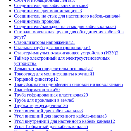
Скотч и изоляционная лента
37
Соединитель для кабельных лотков
3
Соединитель для молниезащиты
3
Соединитель на стык для настенного кабель-канала
4
Соединитель провода
6
Соединитель/накладка на стык для кабель-канала
6
Спираль монтажная, рукав для объединения кабелей в
жгут
7
Стабилизаторы напряжения
21
Стальная труба для электропроводки
1
Стартер/импульсно-зажигающее устройство (ИЗУ)
2
Таймер электронный для электроустановочных
устройств
2
Термостат распределительного шкафа
2
Токоотвод для молниезащиты круглый
1
Торцевой фиксатор
12
Трансформатор однофазный силовой низковольтный
5
Трансформатор тока
50
Труба гофрированная пластиковая
29
Труба для прокладки в земле
5
Трубка термоусадочная
136
Угол внешний для кабель-канала
8
Угол внешний для настенного кабель-канала
3
Угол внутренний для настенного кабель-канала
12
Угол Т-образный для кабель-канала
5