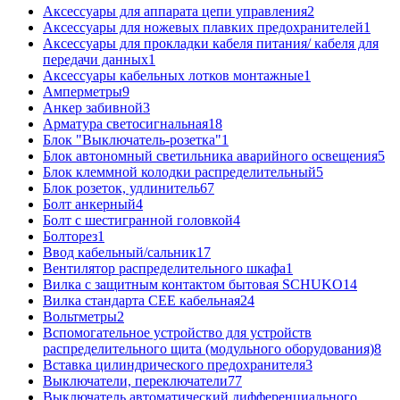
Аксессуары для аппарата цепи управления
2
Аксессуары для ножевых плавких предохранителей
1
Аксессуары для прокладки кабеля питания/ кабеля для
передачи данных
1
Аксессуары кабельных лотков монтажные
1
Амперметры
9
Анкер забивной
3
Арматура светосигнальная
18
Блок "Выключатель-розетка"
1
Блок автономный светильника аварийного освещения
5
Блок клеммной колодки распределительный
5
Блок розеток, удлинитель
67
Болт анкерный
4
Болт с шестигранной головкой
4
Болторез
1
Ввод кабельный/сальник
17
Вентилятор распределительного шкафа
1
Вилка с защитным контактом бытовая SCHUKO
14
Вилка стандарта CEE кабельная
24
Вольтметры
2
Вспомогательное устройство для устройств
распределительного щита (модульного оборудования)
8
Вставка цилиндрического предохранителя
3
Выключатели, переключатели
77
Выключатель автоматический дифференциального