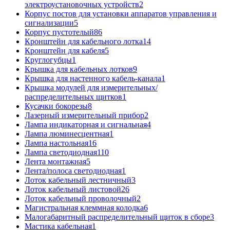
электроустановочных устройств
2
Корпус постов для установки аппаратов управления и
сигнализации
5
Корпус пустотелый
86
Кронштейн для кабельного лотка
14
Кронштейн для кабеля
5
Круглогубцы
1
Крышка для кабельных лотков
9
Крышка для настенного кабель-канала
1
Крышка модулей для измерительных/
распределительных щитков
1
Кусачки бокорезы
8
Лазерный измерительный прибор
2
Лампа индикаторная и сигнальная
4
Лампа люминесцентная
1
Лампа настольная
16
Лампа светодиодная
110
Лента монтажная
5
Лента/полоса светодиодная
1
Лоток кабельный лестничный
3
Лоток кабельный листовой
26
Лоток кабельный проволочный
2
Магистральная клеммная колодка
6
Малогабаритный распределительный щиток в сборе
3
Мастика кабельная
1