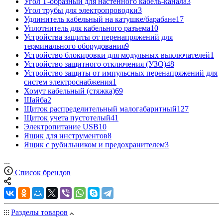
Угол Т-образный для настенного кабель-канала
3
Угол трубы для электропроводки
3
Удлинитель кабельный на катушке/барабане
17
Уплотнитель для кабельного разъема
10
Устройства защиты от перенапряжений для
терминального оборудования
9
Устройство блокировки для модульных выключателей
1
Устройство защитного отключения (УЗО)
48
Устройство защиты от импульсных перенапряжений для
систем электроснабжения
1
Хомут кабельный (стяжка)
69
Шайба
2
Щиток распределительный малогабаритный
127
Щиток учета пустотелый
41
Электропитание USB
10
Ящик для инструментов
8
Ящик с рубильником и предохранителем
3
...
Список брендов
Разделы товаров