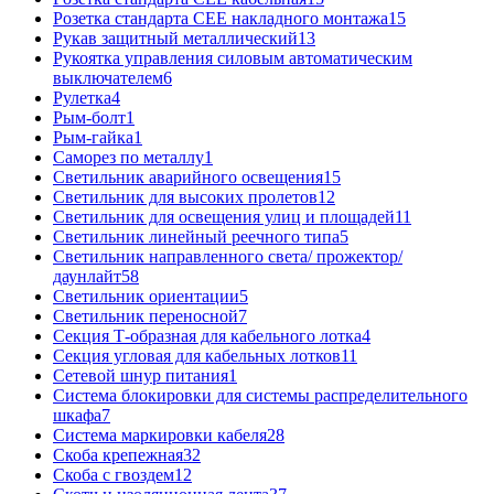
Розетка стандарта СЕЕ накладного монтажа
15
Рукав защитный металлический
13
Рукоятка управления силовым автоматическим
выключателем
6
Рулетка
4
Рым-болт
1
Рым-гайка
1
Саморез по металлу
1
Светильник аварийного освещения
15
Светильник для высоких пролетов
12
Светильник для освещения улиц и площадей
11
Светильник линейный реечного типа
5
Светильник направленного света/ прожектор/
даунлайт
58
Светильник ориентации
5
Светильник переносной
7
Секция Т-образная для кабельного лотка
4
Секция угловая для кабельных лотков
11
Сетевой шнур питания
1
Система блокировки для системы распределительного
шкафа
7
Система маркировки кабеля
28
Скоба крепежная
32
Скоба с гвоздем
12