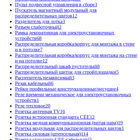
Пульт подвесной управления в сборе
3
Пускатель магнитный модульный для
распределительных щитов
12
Разделитель для лотка
3
Разъем слаботочный
2
Рамка декоративная для электроустановочных
устройств
68
Распределительная коробка/корпус для монтажа в стене
и в потолке
7
Распределительная коробка/корпус для монтажа на стене
и на потолке
12
Распределительный шкаф пустотелый
8
Распределительный щиток для стройплощадки
5
Расцепитель независимый
3
Резак кабельный
6
Рейки профильные конструкционные/несущие
4
Реле времени механическое для электроустановочных
устройств
1
Реле тепловое
20
Розетка антенная TV
16
Розетка встроенная стандарта CEE
12
Розетка медная коммуникационная (витая пара)
19
Розетка модульная для распределительных щитов
1
Розетка силовая (штепсельная)
114
Розетка стандарта СЕЕ кабельная
15