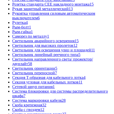
Розетка стандарта СЕЕ накладного монтажа
15
Рукав защитный металлический
13
Рукоятка управления силовым автоматическим
выключателем
6
Рулетка
4
Рым-болт
1
Рым-гайка
1
Саморез по металлу
1
Светильник аварийного освещения
15
Светильник для высоких пролетов
12
Светильник для освещения улиц и площадей
11
Светильник линейный реечного типа
5
Светильник направленного света/ прожектор/
даунлайт
58
Светильник ориентации
5
Светильник переносной
7
Секция Т-образная для кабельного лотка
4
Секция угловая для кабельных лотков
11
Сетевой шнур питания
1
Система блокировки для системы распределительного
шкафа
7
Система маркировки кабеля
28
Скоба крепежная
32
Скоба с гвоздем
12