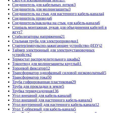
Скотч и изоляционная лента
37
Соединитель для кабельных лотков
3
Соединитель для молниезащиты
3
Соединитель на стык для настенного кабель-канала
4
Соединитель провода
6
Соединитель/накладка на стык для кабель-канала
6
Спираль монтажная, рукав для объединения кабелей в
жгут
7
Стабилизаторы напряжения
21
Стальная труба для электропроводки
1
Стартер/импульсно-зажигающее устройство (ИЗУ)
2
Таймер электронный для электроустановочных
устройств
2
Термостат распределительного шкафа
2
Токоотвод для молниезащиты круглый
1
Торцевой фиксатор
12
Трансформатор однофазный силовой низковольтный
5
Трансформатор тока
50
Труба гофрированная пластиковая
29
Труба для прокладки в земле
5
Трубка термоусадочная
136
Угол внешний для кабель-канала
8
Угол внешний для настенного кабель-канала
3
Угол внутренний для настенного кабель-канала
12
Угол Т-образный для кабель-канала
5