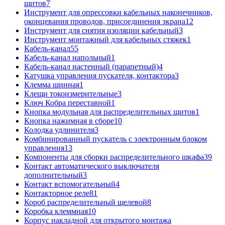
щитов
7
Инструмент для опрессовки кабельных наконечников,
оконцевания проводов, присоединения экрана
12
Инструмент для снятия изоляции кабельный
3
Инструмент монтажный для кабельных стяжек
1
Кабель-канал
55
Кабель-канал напольный
1
Кабель-канал настенный (парапетный)
4
Катушка управления пускателя, контактора
3
Клемма шинная
1
Клещи токоизмерительные
3
Ключ Кобра переставной
1
Кнопка модульная для распределительных щитов
1
Кнопка нажимная в сборе
10
Колодка удлинителя
3
Комбинированный пускатель с электронным блоком
управления
13
Компоненты для сборки распределительного шкафа
39
Контакт автоматического выключателя
дополнительный
3
Контакт вспомогательный
4
Контакторное реле
81
Короб распределительный щелевой
8
Коробка клеммная
10
Корпус накладной для открытого монтажа