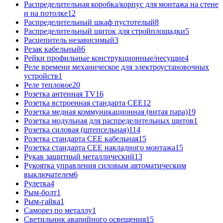
Распределительная коробка/корпус для монтажа на стене
и на потолке
12
Распределительный шкаф пустотелый
8
Распределительный щиток для стройплощадки
5
Расцепитель независимый
3
Резак кабельный
6
Рейки профильные конструкционные/несущие
4
Реле времени механическое для электроустановочных
устройств
1
Реле тепловое
20
Розетка антенная TV
16
Розетка встроенная стандарта CEE
12
Розетка медная коммуникационная (витая пара)
19
Розетка модульная для распределительных щитов
1
Розетка силовая (штепсельная)
114
Розетка стандарта СЕЕ кабельная
15
Розетка стандарта СЕЕ накладного монтажа
15
Рукав защитный металлический
13
Рукоятка управления силовым автоматическим
выключателем
6
Рулетка
4
Рым-болт
1
Рым-гайка
1
Саморез по металлу
1
Светильник аварийного освещения
15