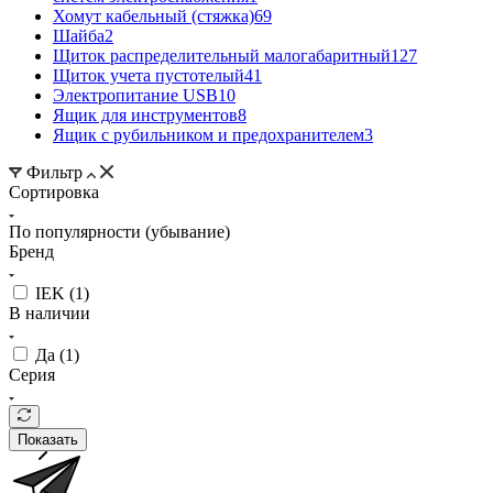
Хомут кабельный (стяжка)
69
Шайба
2
Щиток распределительный малогабаритный
127
Щиток учета пустотелый
41
Электропитание USB
10
Ящик для инструментов
8
Ящик с рубильником и предохранителем
3
Фильтр
Сортировка
По популярности (убывание)
Бренд
IEK (
1
)
В наличии
Да (
1
)
Серия
Показать