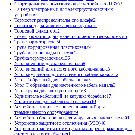
Стартер/импульсно-зажигающее устройство (ИЗУ)
2
Таймер электронный для электроустановочных
устройств
2
Термостат распределительного шкафа
2
Токоотвод для молниезащиты круглый
1
Торцевой фиксатор
12
Трансформатор однофазный силовой низковольтный
5
Трансформатор тока
50
Труба гофрированная пластиковая
29
Труба для прокладки в земле
5
Трубка термоусадочная
136
Угол внешний для кабель-канала
8
Угол внешний для настенного кабель-канала
3
Угол внутренний для настенного кабель-канала
12
Угол Т-образный для кабель-канала
5
Угол Т-образный для настенного кабель-канала
3
Угол трубы для электропроводки
3
Удлинитель кабельный на катушке/барабане
17
Уплотнитель для кабельного разъема
10
Устройства защиты от перенапряжений для
терминального оборудования
9
Устройство блокировки для модульных выключателей
1
Устройство защитного отключения (УЗО)
48
Устройство защиты от импульсных перенапряжений для
систем электроснабжения
1