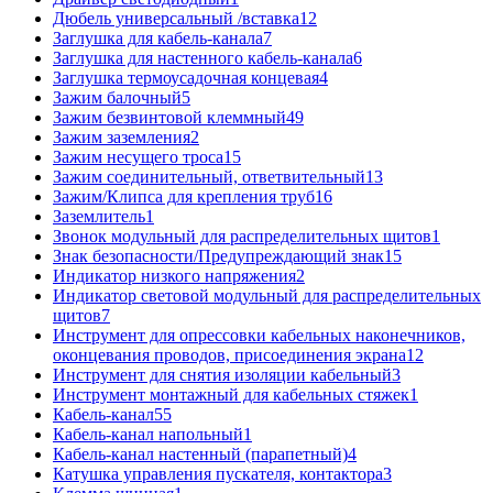
Дюбель универсальный /вставка
12
Заглушка для кабель-канала
7
Заглушка для настенного кабель-канала
6
Заглушка термоусадочная концевая
4
Зажим балочный
5
Зажим безвинтовой клеммный
49
Зажим заземления
2
Зажим несущего троса
15
Зажим соединительный, ответвительный
13
Зажим/Клипса для крепления труб
16
Заземлитель
1
Звонок модульный для распределительных щитов
1
Знак безопасности/Предупреждающий знак
15
Индикатор низкого напряжения
2
Индикатор световой модульный для распределительных
щитов
7
Инструмент для опрессовки кабельных наконечников,
оконцевания проводов, присоединения экрана
12
Инструмент для снятия изоляции кабельный
3
Инструмент монтажный для кабельных стяжек
1
Кабель-канал
55
Кабель-канал напольный
1
Кабель-канал настенный (парапетный)
4
Катушка управления пускателя, контактора
3