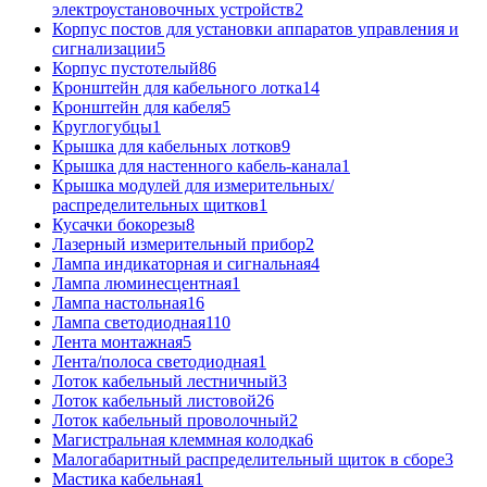
электроустановочных устройств
2
Корпус постов для установки аппаратов управления и
сигнализации
5
Корпус пустотелый
86
Кронштейн для кабельного лотка
14
Кронштейн для кабеля
5
Круглогубцы
1
Крышка для кабельных лотков
9
Крышка для настенного кабель-канала
1
Крышка модулей для измерительных/
распределительных щитков
1
Кусачки бокорезы
8
Лазерный измерительный прибор
2
Лампа индикаторная и сигнальная
4
Лампа люминесцентная
1
Лампа настольная
16
Лампа светодиодная
110
Лента монтажная
5
Лента/полоса светодиодная
1
Лоток кабельный лестничный
3
Лоток кабельный листовой
26
Лоток кабельный проволочный
2
Магистральная клеммная колодка
6
Малогабаритный распределительный щиток в сборе
3
Мастика кабельная
1