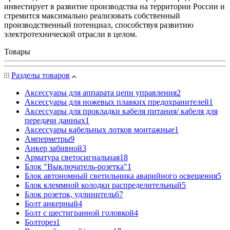
инвестирует в развитие производства на территории России и
стремится максимально реализовать собственный
производственный потенциал, способствуя развитию
электротехнической отрасли в целом.
Товары
Разделы товаров
Аксессуары для аппарата цепи управления
2
Аксессуары для ножевых плавких предохранителей
1
Аксессуары для прокладки кабеля питания/ кабеля для
передачи данных
1
Аксессуары кабельных лотков монтажные
1
Амперметры
9
Анкер забивной
3
Арматура светосигнальная
18
Блок "Выключатель-розетка"
1
Блок автономный светильника аварийного освещения
5
Блок клеммной колодки распределительный
5
Блок розеток, удлинитель
67
Болт анкерный
4
Болт с шестигранной головкой
4
Болторез
1