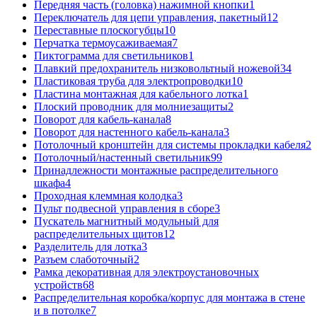
Передняя часть (головка) нажимной кнопки
1
Переключатель для цепи управления, пакетный
12
Переставные плоскогубцы
10
Перчатка термоусаживаемая
7
Пиктограмма для светильников
1
Плавкий предохранитель низковольтный ножевой
34
Пластиковая труба для электропроводки
10
Пластина монтажная для кабельного лотка
1
Плоский проводник для молниезащиты
2
Поворот для кабель-канала
8
Поворот для настенного кабель-канала
3
Потолочный кронштейн для системы прокладки кабеля
2
Потолочный/настенный светильник
99
Принадлежности монтажные распределительного
шкафа
4
Проходная клеммная колодка
3
Пульт подвесной управления в сборе
3
Пускатель магнитный модульный для
распределительных щитов
12
Разделитель для лотка
3
Разъем слаботочный
2
Рамка декоративная для электроустановочных
устройств
68
Распределительная коробка/корпус для монтажа в стене
и в потолке
7