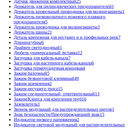
Датчик движения комплектный
25
Держатель для цилиндрических предохранителей
1
Держатель кровельный проводника для молниезащиты
1
Держатель низковольтного ножевого плавкого
предохранителя
5
Держатель проводника для молниезащиты
3
Держатель шины
21
Деталь крепежная для несущих и и профильных реек
7
Длинногубцы
6
Драйвер светодиодный
1
Дюбель универсальный /вставка
12
Заглушка для кабель-канала
7
Заглушка для настенного кабель-канала
6
Заглушка термоусадочная концевая
4
Зажим балочный
5
Зажим безвинтовой клеммный
49
Зажим заземления
2
Зажим несущего троса
15
Зажим соединительный, ответвительный
13
Зажим/Клипса для крепления труб
16
Заземлитель
1
Звонок модульный для распределительных щитов
1
Знак безопасности/Предупреждающий знак
15
Индикатор низкого напряжения
2
Индикатор световой модульный для распределительных