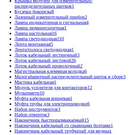
Крышка модулей для измерительных/
распределительных щитков
1
Кусачки бокорезы
8
Лазерный измерительный прибор
2
Лампа индикаторная и сигнальная
4
Лампа люминесцентная
1
Лампа настольная
16
Лампа светодиодная
110
Лента монтажная
5
Лента/полоса светодиодная
1
Лоток кабельный лестничный
3
Лоток кабельный листовой
26
Лоток кабельный проволочный
2
Магистральная клеммная колодка
6
Малогабаритный распределительный щиток в сборе
3
Мастика кабельная
1
Модуль усилителя для контакторов
12
Мультиметр
10
Муфта кабельная концевая
1
Муфта трубы для электропроводки
6
Набор инструментов
3
Набор отверток
3
Наконечник быстроразмыкаемый
15
Наконечник кабельный со срывными болтами
1
Наконечник кабельный трубчатый для медных