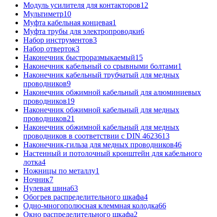
Модуль усилителя для контакторов
12
Мультиметр
10
Муфта кабельная концевая
1
Муфта трубы для электропроводки
6
Набор инструментов
3
Набор отверток
3
Наконечник быстроразмыкаемый
15
Наконечник кабельный со срывными болтами
1
Наконечник кабельный трубчатый для медных
проводников
9
Наконечник обжимной кабельный для алюминиевых
проводников
19
Наконечник обжимной кабельный для медных
проводников
21
Наконечник обжимной кабельный для медных
проводников в соответствии с DIN 46236
13
Наконечник-гильза для медных проводников
46
Настенный и потолочный кронштейн для кабельного
лотка
4
Ножницы по металлу
1
Ночник
7
Нулевая шина
63
Обогрев распределительного шкафа
4
Одно-многополюсная клеммная колодка
66
Окно распределительного шкафа
2