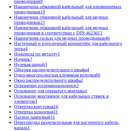
проводников
9
Наконечник обжимной кабельный для алюминиевых
проводников
19
Наконечник обжимной кабельный для медных
проводников
21
Наконечник обжимной кабельный для медных
проводников в соответствии с DIN 46236
13
Наконечник-гильза для медных проводников
46
Настенный и потолочный кронштейн для кабельного
лотка
4
Ножницы по металлу
1
Ночник
7
Нулевая шина
63
Обогрев распределительного шкафа
4
Одно-многополюсная клеммная колодка
66
Окно распределительного шкафа
2
Освещение иллюминационное
2
Основание для открытого монтажа
1
Основание монтажное для кабельных стяжек и
элементов
3
Отвертка крестовая
16
Отвертка шлицевая
11
Патрон ламповый
11
Перегородка разделительная для настенного кабель-
канала
1