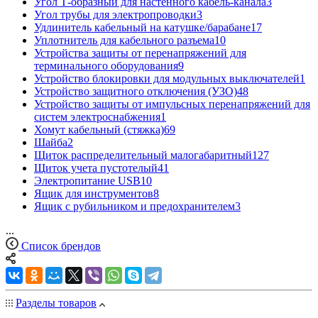
Угол Т-образный для настенного кабель-канала
3
Угол трубы для электропроводки
3
Удлинитель кабельный на катушке/барабане
17
Уплотнитель для кабельного разъема
10
Устройства защиты от перенапряжений для
терминального оборудования
9
Устройство блокировки для модульных выключателей
1
Устройство защитного отключения (УЗО)
48
Устройство защиты от импульсных перенапряжений для
систем электроснабжения
1
Хомут кабельный (стяжка)
69
Шайба
2
Щиток распределительный малогабаритный
127
Щиток учета пустотелый
41
Электропитание USB
10
Ящик для инструментов
8
Ящик с рубильником и предохранителем
3
...
Список брендов
Разделы товаров