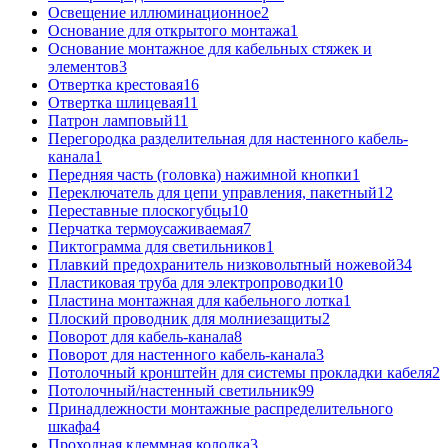
Освещение иллюминационное
2
Основание для открытого монтажа
1
Основание монтажное для кабельных стяжек и
элементов
3
Отвертка крестовая
16
Отвертка шлицевая
11
Патрон ламповый
11
Перегородка разделительная для настенного кабель-
канала
1
Передняя часть (головка) нажимной кнопки
1
Переключатель для цепи управления, пакетный
12
Переставные плоскогубцы
10
Перчатка термоусаживаемая
7
Пиктограмма для светильников
1
Плавкий предохранитель низковольтный ножевой
34
Пластиковая труба для электропроводки
10
Пластина монтажная для кабельного лотка
1
Плоский проводник для молниезащиты
2
Поворот для кабель-канала
8
Поворот для настенного кабель-канала
3
Потолочный кронштейн для системы прокладки кабеля
2
Потолочный/настенный светильник
99
Принадлежности монтажные распределительного
шкафа
4
Проходная клеммная колодка
3