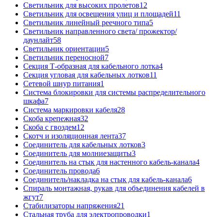
Светильник для высоких пролетов
12
Светильник для освещения улиц и площадей
11
Светильник линейный реечного типа
5
Светильник направленного света/ прожектор/
даунлайт
58
Светильник ориентации
5
Светильник переносной
7
Секция Т-образная для кабельного лотка
4
Секция угловая для кабельных лотков
11
Сетевой шнур питания
1
Система блокировки для системы распределительного
шкафа
7
Система маркировки кабеля
28
Скоба крепежная
32
Скоба с гвоздем
12
Скотч и изоляционная лента
37
Соединитель для кабельных лотков
3
Соединитель для молниезащиты
3
Соединитель на стык для настенного кабель-канала
4
Соединитель провода
6
Соединитель/накладка на стык для кабель-канала
6
Спираль монтажная, рукав для объединения кабелей в
жгут
7
Стабилизаторы напряжения
21
Стальная труба для электропроводки
1