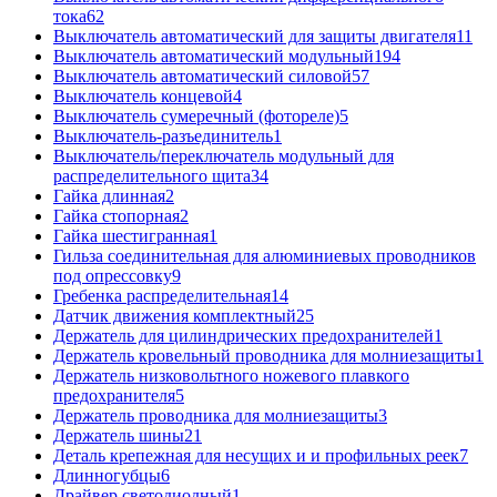
тока
62
Выключатель автоматический для защиты двигателя
11
Выключатель автоматический модульный
194
Выключатель автоматический силовой
57
Выключатель концевой
4
Выключатель сумеречный (фотореле)
5
Выключатель-разъединитель
1
Выключатель/переключатель модульный для
распределительного щита
34
Гайка длинная
2
Гайка стопорная
2
Гайка шестигранная
1
Гильза соединительная для алюминиевых проводников
под опрессовку
9
Гребенка распределительная
14
Датчик движения комплектный
25
Держатель для цилиндрических предохранителей
1
Держатель кровельный проводника для молниезащиты
1
Держатель низковольтного ножевого плавкого
предохранителя
5
Держатель проводника для молниезащиты
3
Держатель шины
21
Деталь крепежная для несущих и и профильных реек
7
Длинногубцы
6
Драйвер светодиодный
1