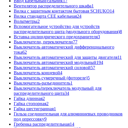
Ввод кабельный/сальник
17
Вентилятор распределительного шкафа
1
Вилка с защитным контактом бытовая SCHUKO
14
Вилка стандарта CEE кабельная
24
Вольтметры
2
Вспомогательное устройство для устройств
распределительного щита (модульного оборудования)
8
Вставка цилиндрического предохранителя
3
Выключатели, переключатели
77
Выключатель автоматический дифференциального
тока
62
Выключатель автоматический для защиты двигателя
11
Выключатель автоматический модульный
194
Выключатель автоматический силовой
57
Выключатель концевой
4
Выключатель сумеречный (фотореле)
5
Выключатель-разъединитель
1
Выключатель/переключатель модульный для
распределительного щита
34
Гайка длинная
2
Гайка стопорная
2
Гайка шестигранная
1
Гильза соединительная для алюминиевых проводников
под опрессовку
9
Гребенка распределительная
14