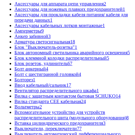
Аксессуары для аппарата цепи управления
2
Аксессуары для ножевых плавких предохранителей
1
Аксессуары для прокладки кабеля питания/ кабеля для
передачи данных
1
Аксессуары кабельных лотков монтажные
1
Амперметры
9
Анкер забивной
3
Арматура светосигнальная
18
Блок "Выключатель-розетка"
1
Блок автономный светильника аварийного освещения
5
Блок клеммной колодки распределительный
5
Блок розеток, удлинитель
67
Болт анкерный
4
Болт с шестигранной головкой
4
Болторез
1
Ввод кабельный/сальник
17
Вентилятор распределительного шкафа
1
Вилка с защитным контактом бытовая SCHUKO
14
Вилка стандарта CEE кабельная
24
Вольтметры
2
Вспомогательное устройство для устройств
распределительного щита (модульного оборудования)
8
Вставка цилиндрического предохранителя
3
Выключатели, переключатели
77
Выключатель автоматический дифференциального