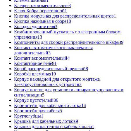
Клемма шинная
1
Клещи токоизмерительные
3
Ключ Кобра переставной
1
Кнопка модульная для распределительных щитов
1
Кнопка нажимная в сборе
10
Колодка удлинителя
3
Комбинированный пускатель с электронным блоком
управления
13
Компоненты для сборки распределительного шкафа
39
Контакт автоматического выключателя
дополнительный
3
Контакт вспомогательный
4
Контакторное реле
81
Короб распределительный щелевой
8
Коробка клеммная
10
Корпус накладной для открытого монтажа
электроустановочных устройств
2
Корпус постов для установки аппаратов управления и
сигнализации
5
Корпус пустотелый
86
Кронштейн для кабельного лотка
14
Кронштейн для кабеля
5
Круглогубцы
1
Крышка для кабельных лотков
9
Крышка для настенного кабель-канала
1