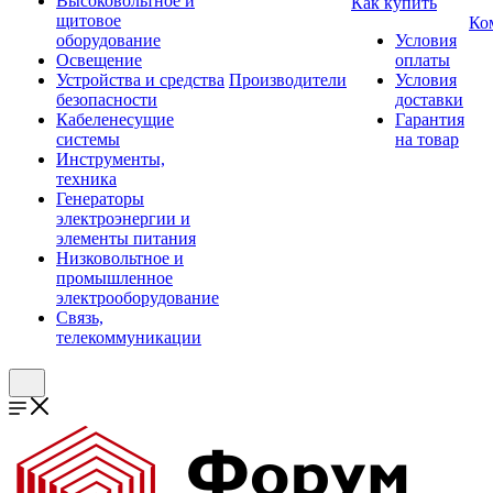
Высоковольтное и
Как купить
щитовое
Ко
оборудование
Условия
Освещение
оплаты
Устройства и средства
Производители
Условия
безопасности
доставки
Кабеленесущие
Гарантия
системы
на товар
Инструменты,
техника
Генераторы
электроэнергии и
элементы питания
Низковольтное и
промышленное
электрооборудование
Связь,
телекоммуникации