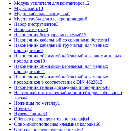
Модуль усилителя для контакторов
12
Мультиметр
10
Муфта кабельная концевая
1
Муфта трубы для электропроводки
6
Набор инструментов
3
Набор отверток
3
Наконечник быстроразмыкаемый
15
Наконечник кабельный со срывными болтами
1
Наконечник кабельный трубчатый для медных
проводников
9
Наконечник обжимной кабельный для алюминиевых
проводников
19
Наконечник обжимной кабельный для медных
проводников
21
Наконечник обжимной кабельный для медных
проводников в соответствии с DIN 46236
13
Наконечник-гильза для медных проводников
46
Настенный и потолочный кронштейн для кабельного
лотка
4
Ножницы по металлу
1
Ночник
7
Нулевая шина
63
Обогрев распределительного шкафа
4
Одно-многополюсная клеммная колодка
66
Окно распределительного шкафа
2