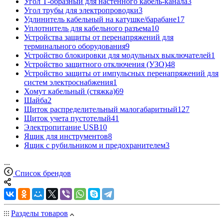
Угол Т-образный для настенного кабель-канала
3
Угол трубы для электропроводки
3
Удлинитель кабельный на катушке/барабане
17
Уплотнитель для кабельного разъема
10
Устройства защиты от перенапряжений для
терминального оборудования
9
Устройство блокировки для модульных выключателей
1
Устройство защитного отключения (УЗО)
48
Устройство защиты от импульсных перенапряжений для
систем электроснабжения
1
Хомут кабельный (стяжка)
69
Шайба
2
Щиток распределительный малогабаритный
127
Щиток учета пустотелый
41
Электропитание USB
10
Ящик для инструментов
8
Ящик с рубильником и предохранителем
3
...
Список брендов
Разделы товаров