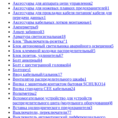
Аксессуары для аппарата цепи управления
2
Аксессуары для ножевых плавких предохранителей
1
Аксессуары для прокладки кабеля питания/ кабеля для
передачи данных
1
Аксессуары кабельных лотков монтажные
1
Амперметры
9
Анкер забивной
3
Арматура светосигнальная
18
Блок "Выключатель-розетка"
1
Блок автономный светильника аварийного освещения
5
Блок клеммной колодки распределительный
5
Блок розеток, удлинитель
67
Болт анкерный
4
Болт с шестигранной головкой
4
Болторез
1
Ввод кабельный/сальник
17
Вентилятор распределительного шкафа
1
Вилка с защитным контактом бытовая SCHUKO
14
Вилка стандарта CEE кабельная
24
Вольтметры
2
Вспомогательное устройство для устройств
распределительного щита (модульного оборудования)
8
Вставка цилиндрического предохранителя
3
Выключатели, переключатели
77
Выключатель автоматический дифференциального