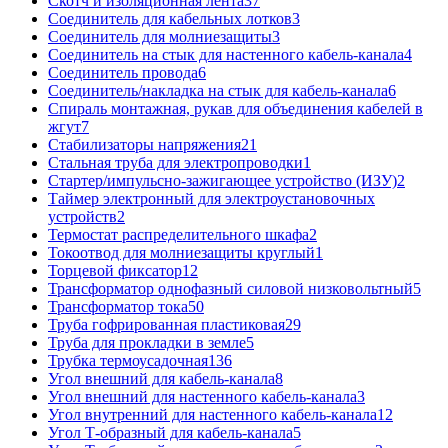
Скотч и изоляционная лента
37
Соединитель для кабельных лотков
3
Соединитель для молниезащиты
3
Соединитель на стык для настенного кабель-канала
4
Соединитель провода
6
Соединитель/накладка на стык для кабель-канала
6
Спираль монтажная, рукав для объединения кабелей в
жгут
7
Стабилизаторы напряжения
21
Стальная труба для электропроводки
1
Стартер/импульсно-зажигающее устройство (ИЗУ)
2
Таймер электронный для электроустановочных
устройств
2
Термостат распределительного шкафа
2
Токоотвод для молниезащиты круглый
1
Торцевой фиксатор
12
Трансформатор однофазный силовой низковольтный
5
Трансформатор тока
50
Труба гофрированная пластиковая
29
Труба для прокладки в земле
5
Трубка термоусадочная
136
Угол внешний для кабель-канала
8
Угол внешний для настенного кабель-канала
3
Угол внутренний для настенного кабель-канала
12
Угол Т-образный для кабель-канала
5