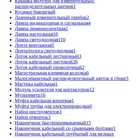
Крышка модулей для измерительных/
распределительных щитков
1
Кусачки бокорезы
8
Лазерный измерительный прибор
2
Лампа индикаторная и сигнальная
4
Лампа люминесцентная
1
Лампа настольная
16
Лампа светодиодная
110
Лента монтажная
5
Лента/полоса светодиодная
1
Лоток кабельный лестничный
3
Лоток кабельный листовой
26
Лоток кабельный проволочный
2
Магистральная клеммная колодка
6
Малогабаритный распределительный щиток в сборе
3
Мастика кабельная
1
Модуль усилителя для контакторов
12
Мультиметр
10
Муфта кабельная концевая
1
Муфта трубы для электропроводки
6
Набор инструментов
3
Набор отверток
3
Наконечник быстроразмыкаемый
15
Наконечник кабельный со срывными болтами
1
Наконечник кабельный трубчатый для медных