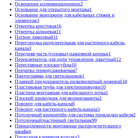
Освещение иллюминационное
2
Основание для открытого монтажа
1
Основание монтажное для кабельных стяжек и
элементов
3
Отвертка крестовая
16
Отвертка шлицевая
11
Патрон ламповый
11
Перегородка разделительная для настенного кабель-
канала
1
Передняя часть (головка) нажимной кнопки
1
Переключатель для цепи управления, пакетный
12
Переставные плоскогубцы
10
Перчатка термоусаживаемая
7
Пиктограмма для светильников
1
Плавкий предохранитель низковольтный ножевой
34
Пластиковая труба для электропроводки
10
Пластина монтажная для кабельного лотка
1
Плоский проводник для молниезащиты
2
Поворот для кабель-канала
8
Поворот для настенного кабель-канала
3
Потолочный кронштейн для системы прокладки кабеля
2
Потолочный/настенный светильник
99
Принадлежности монтажные распределительного
шкафа
4
Проходная клеммная колодка
3