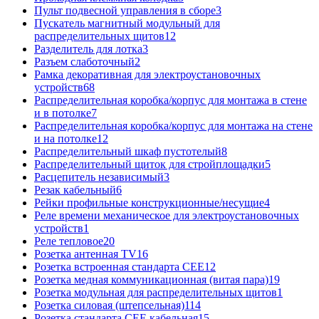
Пульт подвесной управления в сборе
3
Пускатель магнитный модульный для
распределительных щитов
12
Разделитель для лотка
3
Разъем слаботочный
2
Рамка декоративная для электроустановочных
устройств
68
Распределительная коробка/корпус для монтажа в стене
и в потолке
7
Распределительная коробка/корпус для монтажа на стене
и на потолке
12
Распределительный шкаф пустотелый
8
Распределительный щиток для стройплощадки
5
Расцепитель независимый
3
Резак кабельный
6
Рейки профильные конструкционные/несущие
4
Реле времени механическое для электроустановочных
устройств
1
Реле тепловое
20
Розетка антенная TV
16
Розетка встроенная стандарта CEE
12
Розетка медная коммуникационная (витая пара)
19
Розетка модульная для распределительных щитов
1
Розетка силовая (штепсельная)
114
Розетка стандарта СЕЕ кабельная
15