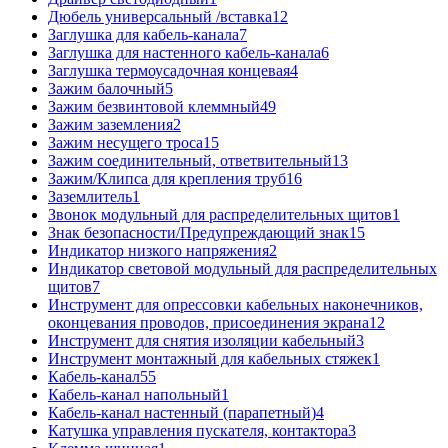
Дюбель универсальный /вставка
12
Заглушка для кабель-канала
7
Заглушка для настенного кабель-канала
6
Заглушка термоусадочная концевая
4
Зажим балочный
5
Зажим безвинтовой клеммный
49
Зажим заземления
2
Зажим несущего троса
15
Зажим соединительный, ответвительный
13
Зажим/Клипса для крепления труб
16
Заземлитель
1
Звонок модульный для распределительных щитов
1
Знак безопасности/Предупреждающий знак
15
Индикатор низкого напряжения
2
Индикатор световой модульный для распределительных
щитов
7
Инструмент для опрессовки кабельных наконечников,
оконцевания проводов, присоединения экрана
12
Инструмент для снятия изоляции кабельный
3
Инструмент монтажный для кабельных стяжек
1
Кабель-канал
55
Кабель-канал напольный
1
Кабель-канал настенный (парапетный)
4
Катушка управления пускателя, контактора
3