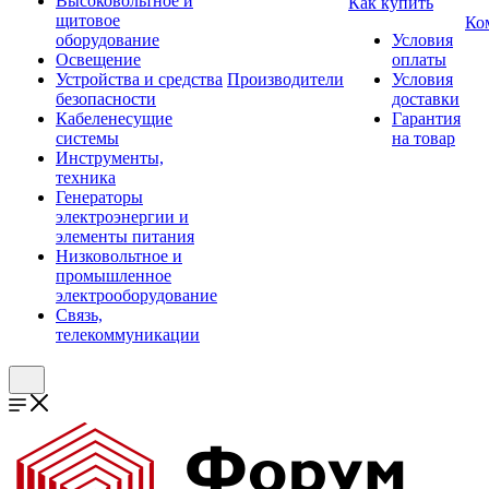
Высоковольтное и
Как купить
щитовое
Ко
оборудование
Условия
Освещение
оплаты
Устройства и средства
Производители
Условия
безопасности
доставки
Кабеленесущие
Гарантия
системы
на товар
Инструменты,
техника
Генераторы
электроэнергии и
элементы питания
Низковольтное и
промышленное
электрооборудование
Связь,
телекоммуникации