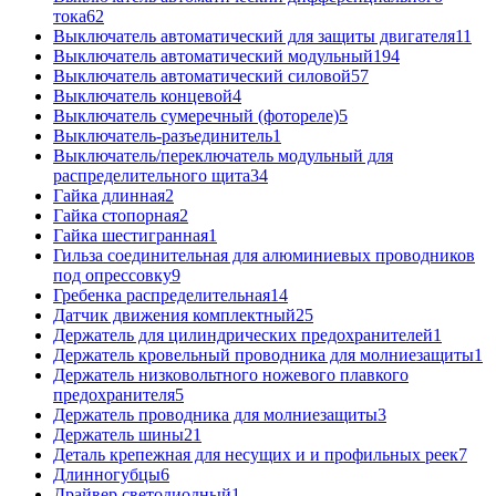
тока
62
Выключатель автоматический для защиты двигателя
11
Выключатель автоматический модульный
194
Выключатель автоматический силовой
57
Выключатель концевой
4
Выключатель сумеречный (фотореле)
5
Выключатель-разъединитель
1
Выключатель/переключатель модульный для
распределительного щита
34
Гайка длинная
2
Гайка стопорная
2
Гайка шестигранная
1
Гильза соединительная для алюминиевых проводников
под опрессовку
9
Гребенка распределительная
14
Датчик движения комплектный
25
Держатель для цилиндрических предохранителей
1
Держатель кровельный проводника для молниезащиты
1
Держатель низковольтного ножевого плавкого
предохранителя
5
Держатель проводника для молниезащиты
3
Держатель шины
21
Деталь крепежная для несущих и и профильных реек
7
Длинногубцы
6
Драйвер светодиодный
1