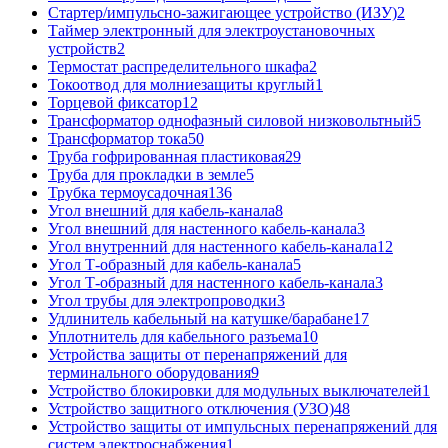
Стартер/импульсно-зажигающее устройство (ИЗУ)
2
Таймер электронный для электроустановочных
устройств
2
Термостат распределительного шкафа
2
Токоотвод для молниезащиты круглый
1
Торцевой фиксатор
12
Трансформатор однофазный силовой низковольтный
5
Трансформатор тока
50
Труба гофрированная пластиковая
29
Труба для прокладки в земле
5
Трубка термоусадочная
136
Угол внешний для кабель-канала
8
Угол внешний для настенного кабель-канала
3
Угол внутренний для настенного кабель-канала
12
Угол Т-образный для кабель-канала
5
Угол Т-образный для настенного кабель-канала
3
Угол трубы для электропроводки
3
Удлинитель кабельный на катушке/барабане
17
Уплотнитель для кабельного разъема
10
Устройства защиты от перенапряжений для
терминального оборудования
9
Устройство блокировки для модульных выключателей
1
Устройство защитного отключения (УЗО)
48
Устройство защиты от импульсных перенапряжений для
систем электроснабжения
1