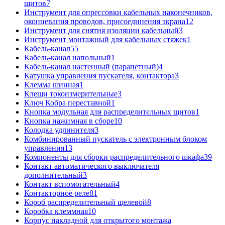
щитов
7
Инструмент для опрессовки кабельных наконечников,
оконцевания проводов, присоединения экрана
12
Инструмент для снятия изоляции кабельный
3
Инструмент монтажный для кабельных стяжек
1
Кабель-канал
55
Кабель-канал напольный
1
Кабель-канал настенный (парапетный)
4
Катушка управления пускателя, контактора
3
Клемма шинная
1
Клещи токоизмерительные
3
Ключ Кобра переставной
1
Кнопка модульная для распределительных щитов
1
Кнопка нажимная в сборе
10
Колодка удлинителя
3
Комбинированный пускатель с электронным блоком
управления
13
Компоненты для сборки распределительного шкафа
39
Контакт автоматического выключателя
дополнительный
3
Контакт вспомогательный
4
Контакторное реле
81
Короб распределительный щелевой
8
Коробка клеммная
10
Корпус накладной для открытого монтажа