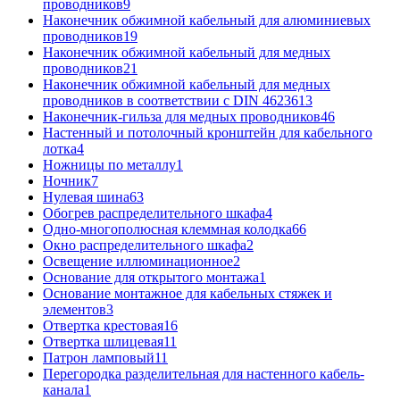
проводников
9
Наконечник обжимной кабельный для алюминиевых
проводников
19
Наконечник обжимной кабельный для медных
проводников
21
Наконечник обжимной кабельный для медных
проводников в соответствии с DIN 46236
13
Наконечник-гильза для медных проводников
46
Настенный и потолочный кронштейн для кабельного
лотка
4
Ножницы по металлу
1
Ночник
7
Нулевая шина
63
Обогрев распределительного шкафа
4
Одно-многополюсная клеммная колодка
66
Окно распределительного шкафа
2
Освещение иллюминационное
2
Основание для открытого монтажа
1
Основание монтажное для кабельных стяжек и
элементов
3
Отвертка крестовая
16
Отвертка шлицевая
11
Патрон ламповый
11
Перегородка разделительная для настенного кабель-
канала
1