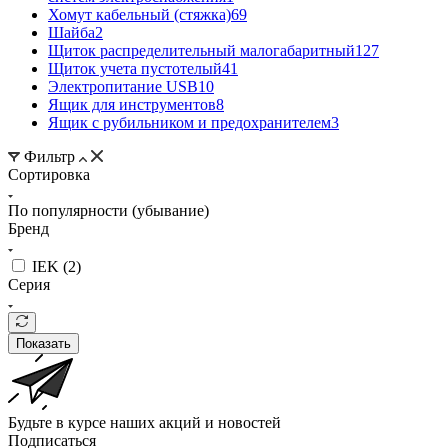
Хомут кабельный (стяжка)
69
Шайба
2
Щиток распределительный малогабаритный
127
Щиток учета пустотелый
41
Электропитание USB
10
Ящик для инструментов
8
Ящик с рубильником и предохранителем
3
Фильтр
Сортировка
По популярности (убывание)
Бренд
IEK (
2
)
Серия
Показать
Будьте в курсе наших акций и новостей
Подписаться