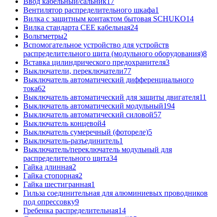
Ввод кабельный/сальник
17
Вентилятор распределительного шкафа
1
Вилка с защитным контактом бытовая SCHUKO
14
Вилка стандарта CEE кабельная
24
Вольтметры
2
Вспомогательное устройство для устройств
распределительного щита (модульного оборудования)
8
Вставка цилиндрического предохранителя
3
Выключатели, переключатели
77
Выключатель автоматический дифференциального
тока
62
Выключатель автоматический для защиты двигателя
11
Выключатель автоматический модульный
194
Выключатель автоматический силовой
57
Выключатель концевой
4
Выключатель сумеречный (фотореле)
5
Выключатель-разъединитель
1
Выключатель/переключатель модульный для
распределительного щита
34
Гайка длинная
2
Гайка стопорная
2
Гайка шестигранная
1
Гильза соединительная для алюминиевых проводников
под опрессовку
9
Гребенка распределительная
14