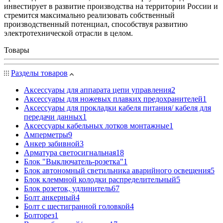
инвестирует в развитие производства на территории России и
стремится максимально реализовать собственный
производственный потенциал, способствуя развитию
электротехнической отрасли в целом.
Товары
Разделы товаров
Аксессуары для аппарата цепи управления
2
Аксессуары для ножевых плавких предохранителей
1
Аксессуары для прокладки кабеля питания/ кабеля для
передачи данных
1
Аксессуары кабельных лотков монтажные
1
Амперметры
9
Анкер забивной
3
Арматура светосигнальная
18
Блок "Выключатель-розетка"
1
Блок автономный светильника аварийного освещения
5
Блок клеммной колодки распределительный
5
Блок розеток, удлинитель
67
Болт анкерный
4
Болт с шестигранной головкой
4
Болторез
1