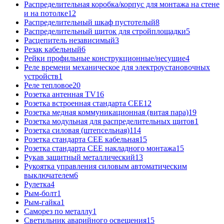
Распределительная коробка/корпус для монтажа на стене
и на потолке
12
Распределительный шкаф пустотелый
8
Распределительный щиток для стройплощадки
5
Расцепитель независимый
3
Резак кабельный
6
Рейки профильные конструкционные/несущие
4
Реле времени механическое для электроустановочных
устройств
1
Реле тепловое
20
Розетка антенная TV
16
Розетка встроенная стандарта CEE
12
Розетка медная коммуникационная (витая пара)
19
Розетка модульная для распределительных щитов
1
Розетка силовая (штепсельная)
114
Розетка стандарта СЕЕ кабельная
15
Розетка стандарта СЕЕ накладного монтажа
15
Рукав защитный металлический
13
Рукоятка управления силовым автоматическим
выключателем
6
Рулетка
4
Рым-болт
1
Рым-гайка
1
Саморез по металлу
1
Светильник аварийного освещения
15