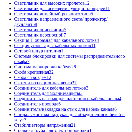
Светильник для высоких пролетов
12
Светильник для освещения улиц и площадей
11
Светильник линейный реечного типа
5
Светильник направленного света/ прожектор/
даунлайт
58
Светильник ориентации
5
Светильник переносной
7
Секция Т-образная для кабельного лотка
4
Секция угловая для кабельных лотков
11
Сетевой шнур питания
1
Система блокировки для системы распределительного
шкафа
7
Система маркировки кабеля
28
Скоба крепежная
32
Скоба с гвоздем
12
Скотч и изоляционная лента
37
Соединитель для кабельных лотков
3
Соединитель для молниезащиты
3
Соединитель на стык для настенного кабель-канала
4
Соединитель провода
6
Соединитель/накладка на стык для кабель-канала
6
Спираль монтажная, рукав для объединения кабелей в
жгут
7
Стабилизаторы напряжения
21
Стальная труба для электропроводки
1