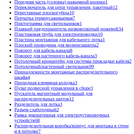
Передняя часть (головка) нажимной кнопки
1
Переключатель для цепи управления, пакетный
12
Переставные плоскогубцы
10
Перчатка термоусаживаемая
7
Пиктограмма для светильников
1
Плавкий предохранитель низковольтный ножевой
34
Пластиковая труба для электропроводки
10
Пластина монтажная для кабельного лотка
1
Плоский проводник для молниезащиты
2
Поворот для кабель-канала
8
Поворот для настенного кабель-канала
3
Потолочный кронштейн для системы прокладки кабеля
2
Потолочный/настенный светильник
99
Принадлежности монтажные распределительного
шкафа
4
Проходная клеммная колодка
3
Пульт подвесной управления в сборе
3
Пускатель магнитный модульный для
распределительных щитов
12
Разделитель для лотка
3
Разъем слаботочный
2
Рамка декоративная для электроустановочных
устройств
68
Распределительная коробка/корпус для монтажа в стене
и в потолке
7