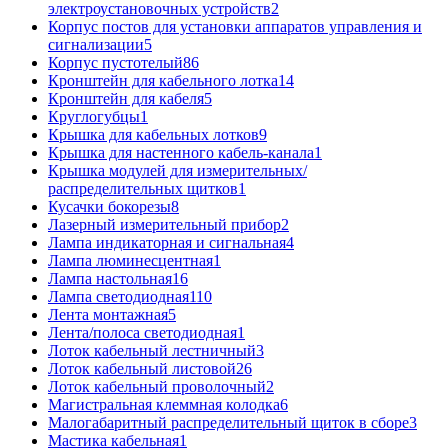
электроустановочных устройств
2
Корпус постов для установки аппаратов управления и
сигнализации
5
Корпус пустотелый
86
Кронштейн для кабельного лотка
14
Кронштейн для кабеля
5
Круглогубцы
1
Крышка для кабельных лотков
9
Крышка для настенного кабель-канала
1
Крышка модулей для измерительных/
распределительных щитков
1
Кусачки бокорезы
8
Лазерный измерительный прибор
2
Лампа индикаторная и сигнальная
4
Лампа люминесцентная
1
Лампа настольная
16
Лампа светодиодная
110
Лента монтажная
5
Лента/полоса светодиодная
1
Лоток кабельный лестничный
3
Лоток кабельный листовой
26
Лоток кабельный проволочный
2
Магистральная клеммная колодка
6
Малогабаритный распределительный щиток в сборе
3
Мастика кабельная
1