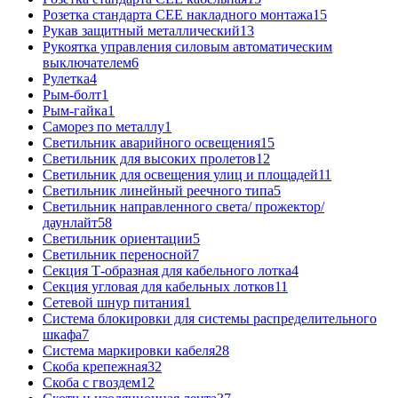
Розетка стандарта СЕЕ накладного монтажа
15
Рукав защитный металлический
13
Рукоятка управления силовым автоматическим
выключателем
6
Рулетка
4
Рым-болт
1
Рым-гайка
1
Саморез по металлу
1
Светильник аварийного освещения
15
Светильник для высоких пролетов
12
Светильник для освещения улиц и площадей
11
Светильник линейный реечного типа
5
Светильник направленного света/ прожектор/
даунлайт
58
Светильник ориентации
5
Светильник переносной
7
Секция Т-образная для кабельного лотка
4
Секция угловая для кабельных лотков
11
Сетевой шнур питания
1
Система блокировки для системы распределительного
шкафа
7
Система маркировки кабеля
28
Скоба крепежная
32
Скоба с гвоздем
12