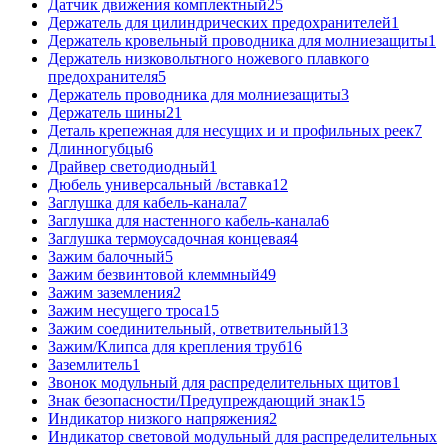
Датчик движения комплектный
25
Держатель для цилиндрических предохранителей
1
Держатель кровельный проводника для молниезащиты
1
Держатель низковольтного ножевого плавкого
предохранителя
5
Держатель проводника для молниезащиты
3
Держатель шины
21
Деталь крепежная для несущих и и профильных реек
7
Длинногубцы
6
Драйвер светодиодный
1
Дюбель универсальный /вставка
12
Заглушка для кабель-канала
7
Заглушка для настенного кабель-канала
6
Заглушка термоусадочная концевая
4
Зажим балочный
5
Зажим безвинтовой клеммный
49
Зажим заземления
2
Зажим несущего троса
15
Зажим соединительный, ответвительный
13
Зажим/Клипса для крепления труб
16
Заземлитель
1
Звонок модульный для распределительных щитов
1
Знак безопасности/Предупреждающий знак
15
Индикатор низкого напряжения
2
Индикатор световой модульный для распределительных