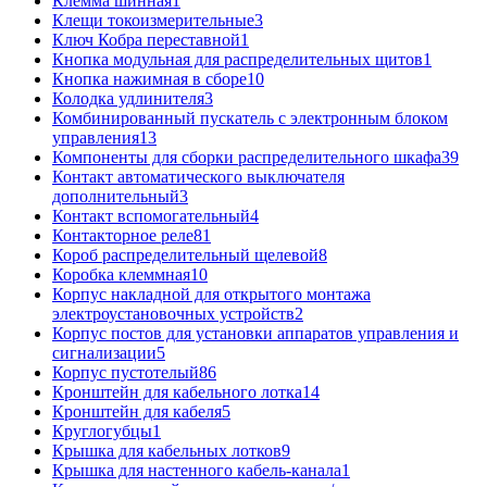
Клемма шинная
1
Клещи токоизмерительные
3
Ключ Кобра переставной
1
Кнопка модульная для распределительных щитов
1
Кнопка нажимная в сборе
10
Колодка удлинителя
3
Комбинированный пускатель с электронным блоком
управления
13
Компоненты для сборки распределительного шкафа
39
Контакт автоматического выключателя
дополнительный
3
Контакт вспомогательный
4
Контакторное реле
81
Короб распределительный щелевой
8
Коробка клеммная
10
Корпус накладной для открытого монтажа
электроустановочных устройств
2
Корпус постов для установки аппаратов управления и
сигнализации
5
Корпус пустотелый
86
Кронштейн для кабельного лотка
14
Кронштейн для кабеля
5
Круглогубцы
1
Крышка для кабельных лотков
9
Крышка для настенного кабель-канала
1