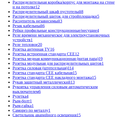
Распределительная коробка/корпус для монтажа на стене
и на потолке
12
Распределительный шкаф пустотелый
8
Распределительный щиток для стройплощадки
5
Расцепитель независимый
3
Резак кабельный
6
Рейки профильные конструкционные/несущие
4
Реле времени механическое для электроустановочных
устройств
1
Реле тепловое
20
Розетка антенная TV
16
Розетка встроенная стандарта CEE
12
Розетка медная коммуникационная (витая пара)
19
Розетка модульная для распределительных щитов
1
Розетка силовая (штепсельная)
114
Розетка стандарта СЕЕ кабельная
15
Розетка стандарта СЕЕ накладного монтажа
15
Рукав защитный металлический
13
Рукоятка управления силовым автоматическим
выключателем
6
Рулетка
4
Рым-болт
1
Рым-гайка
1
Саморез по металлу
1
Светильник аварийного освещения
15