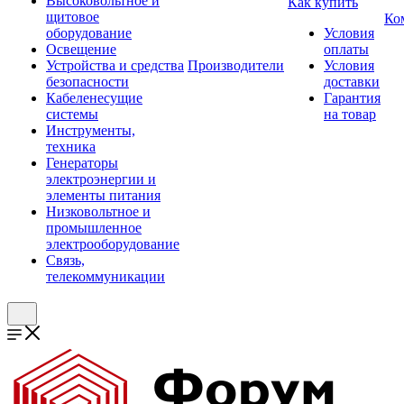
Высоковольтное и
Как купить
щитовое
Ко
оборудование
Условия
Освещение
оплаты
Устройства и средства
Производители
Условия
безопасности
доставки
Кабеленесущие
Гарантия
системы
на товар
Инструменты,
техника
Генераторы
электроэнергии и
элементы питания
Низковольтное и
промышленное
электрооборудование
Связь,
телекоммуникации