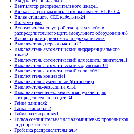
Ввод кабельный/сальник
17
Вентилятор распределительного шкафа
1
Вилка с защитным контактом бытовая SCHUKO
14
Вилка стандарта CEE кабельная
24
Вольтметры
2
Вспомогательное устройство для устройств
распределительного щита (модульного оборудования)
8
Вставка цилиндрического предохранителя
3
Выключатели, переключатели
77
Выключатель автоматический дифференциального
тока
62
Выключатель автоматический для защиты двигателя
11
Выключатель автоматический модульный
194
Выключатель автоматический силовой
57
Выключатель концевой
4
Выключатель сумеречный (фотореле)
5
Выключатель-разъединитель
1
Выключатель/переключатель модульный для
распределительного щита
34
Гайка длинная
2
Гайка стопорная
2
Гайка шестигранная
1
Гильза соединительная для алюминиевых проводников
под опрессовку
9
Гребенка распределительная
14