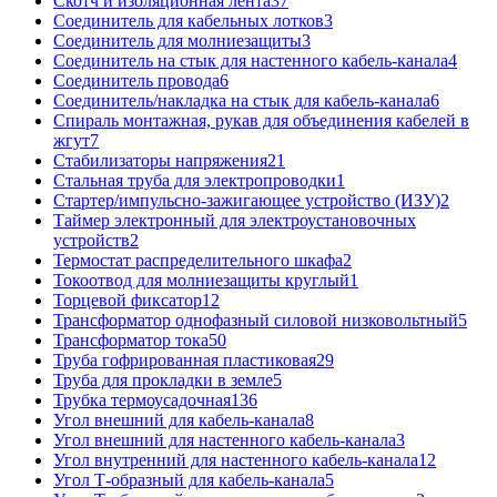
Скотч и изоляционная лента
37
Соединитель для кабельных лотков
3
Соединитель для молниезащиты
3
Соединитель на стык для настенного кабель-канала
4
Соединитель провода
6
Соединитель/накладка на стык для кабель-канала
6
Спираль монтажная, рукав для объединения кабелей в
жгут
7
Стабилизаторы напряжения
21
Стальная труба для электропроводки
1
Стартер/импульсно-зажигающее устройство (ИЗУ)
2
Таймер электронный для электроустановочных
устройств
2
Термостат распределительного шкафа
2
Токоотвод для молниезащиты круглый
1
Торцевой фиксатор
12
Трансформатор однофазный силовой низковольтный
5
Трансформатор тока
50
Труба гофрированная пластиковая
29
Труба для прокладки в земле
5
Трубка термоусадочная
136
Угол внешний для кабель-канала
8
Угол внешний для настенного кабель-канала
3
Угол внутренний для настенного кабель-канала
12
Угол Т-образный для кабель-канала
5