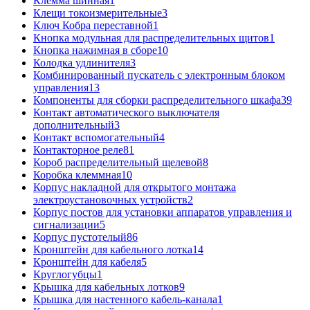
Клемма шинная
1
Клещи токоизмерительные
3
Ключ Кобра переставной
1
Кнопка модульная для распределительных щитов
1
Кнопка нажимная в сборе
10
Колодка удлинителя
3
Комбинированный пускатель с электронным блоком
управления
13
Компоненты для сборки распределительного шкафа
39
Контакт автоматического выключателя
дополнительный
3
Контакт вспомогательный
4
Контакторное реле
81
Короб распределительный щелевой
8
Коробка клеммная
10
Корпус накладной для открытого монтажа
электроустановочных устройств
2
Корпус постов для установки аппаратов управления и
сигнализации
5
Корпус пустотелый
86
Кронштейн для кабельного лотка
14
Кронштейн для кабеля
5
Круглогубцы
1
Крышка для кабельных лотков
9
Крышка для настенного кабель-канала
1