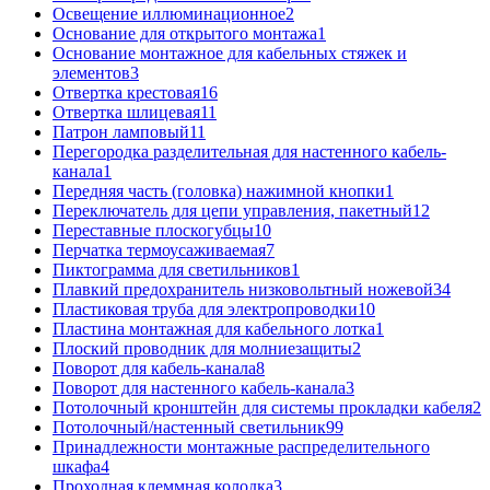
Освещение иллюминационное
2
Основание для открытого монтажа
1
Основание монтажное для кабельных стяжек и
элементов
3
Отвертка крестовая
16
Отвертка шлицевая
11
Патрон ламповый
11
Перегородка разделительная для настенного кабель-
канала
1
Передняя часть (головка) нажимной кнопки
1
Переключатель для цепи управления, пакетный
12
Переставные плоскогубцы
10
Перчатка термоусаживаемая
7
Пиктограмма для светильников
1
Плавкий предохранитель низковольтный ножевой
34
Пластиковая труба для электропроводки
10
Пластина монтажная для кабельного лотка
1
Плоский проводник для молниезащиты
2
Поворот для кабель-канала
8
Поворот для настенного кабель-канала
3
Потолочный кронштейн для системы прокладки кабеля
2
Потолочный/настенный светильник
99
Принадлежности монтажные распределительного
шкафа
4
Проходная клеммная колодка
3