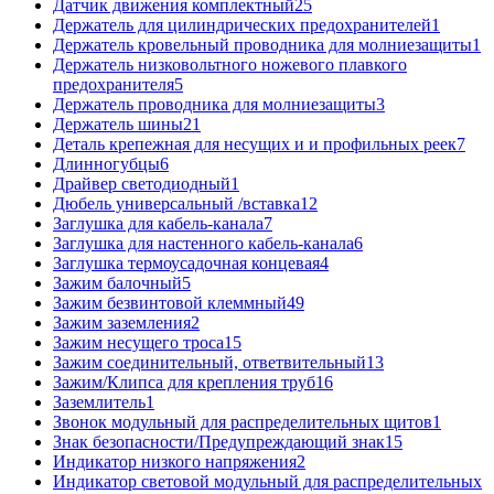
Датчик движения комплектный
25
Держатель для цилиндрических предохранителей
1
Держатель кровельный проводника для молниезащиты
1
Держатель низковольтного ножевого плавкого
предохранителя
5
Держатель проводника для молниезащиты
3
Держатель шины
21
Деталь крепежная для несущих и и профильных реек
7
Длинногубцы
6
Драйвер светодиодный
1
Дюбель универсальный /вставка
12
Заглушка для кабель-канала
7
Заглушка для настенного кабель-канала
6
Заглушка термоусадочная концевая
4
Зажим балочный
5
Зажим безвинтовой клеммный
49
Зажим заземления
2
Зажим несущего троса
15
Зажим соединительный, ответвительный
13
Зажим/Клипса для крепления труб
16
Заземлитель
1
Звонок модульный для распределительных щитов
1
Знак безопасности/Предупреждающий знак
15
Индикатор низкого напряжения
2
Индикатор световой модульный для распределительных