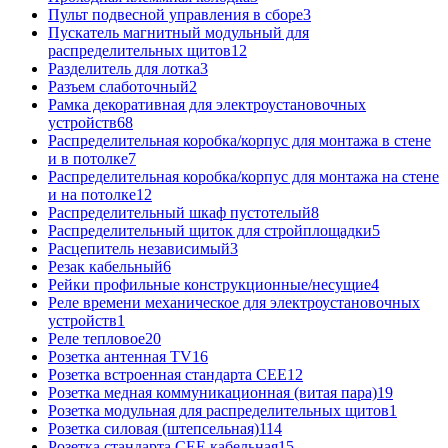
Пульт подвесной управления в сборе
3
Пускатель магнитный модульный для
распределительных щитов
12
Разделитель для лотка
3
Разъем слаботочный
2
Рамка декоративная для электроустановочных
устройств
68
Распределительная коробка/корпус для монтажа в стене
и в потолке
7
Распределительная коробка/корпус для монтажа на стене
и на потолке
12
Распределительный шкаф пустотелый
8
Распределительный щиток для стройплощадки
5
Расцепитель независимый
3
Резак кабельный
6
Рейки профильные конструкционные/несущие
4
Реле времени механическое для электроустановочных
устройств
1
Реле тепловое
20
Розетка антенная TV
16
Розетка встроенная стандарта CEE
12
Розетка медная коммуникационная (витая пара)
19
Розетка модульная для распределительных щитов
1
Розетка силовая (штепсельная)
114
Розетка стандарта СЕЕ кабельная
15