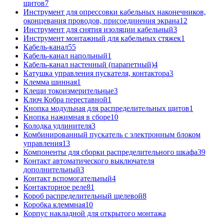
щитов
7
Инструмент для опрессовки кабельных наконечников,
оконцевания проводов, присоединения экрана
12
Инструмент для снятия изоляции кабельный
3
Инструмент монтажный для кабельных стяжек
1
Кабель-канал
55
Кабель-канал напольный
1
Кабель-канал настенный (парапетный)
4
Катушка управления пускателя, контактора
3
Клемма шинная
1
Клещи токоизмерительные
3
Ключ Кобра переставной
1
Кнопка модульная для распределительных щитов
1
Кнопка нажимная в сборе
10
Колодка удлинителя
3
Комбинированный пускатель с электронным блоком
управления
13
Компоненты для сборки распределительного шкафа
39
Контакт автоматического выключателя
дополнительный
3
Контакт вспомогательный
4
Контакторное реле
81
Короб распределительный щелевой
8
Коробка клеммная
10
Корпус накладной для открытого монтажа