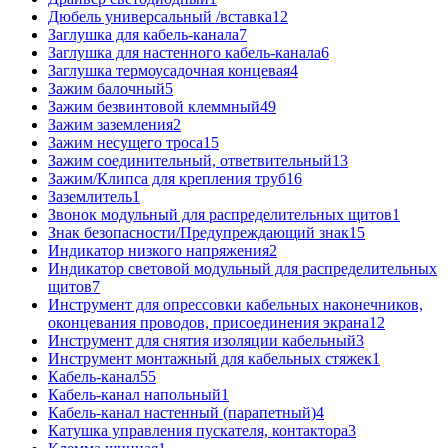
Дюбель универсальный /вставка
12
Заглушка для кабель-канала
7
Заглушка для настенного кабель-канала
6
Заглушка термоусадочная концевая
4
Зажим балочный
5
Зажим безвинтовой клеммный
49
Зажим заземления
2
Зажим несущего троса
15
Зажим соединительный, ответвительный
13
Зажим/Клипса для крепления труб
16
Заземлитель
1
Звонок модульный для распределительных щитов
1
Знак безопасности/Предупреждающий знак
15
Индикатор низкого напряжения
2
Индикатор световой модульный для распределительных
щитов
7
Инструмент для опрессовки кабельных наконечников,
оконцевания проводов, присоединения экрана
12
Инструмент для снятия изоляции кабельный
3
Инструмент монтажный для кабельных стяжек
1
Кабель-канал
55
Кабель-канал напольный
1
Кабель-канал настенный (парапетный)
4
Катушка управления пускателя, контактора
3