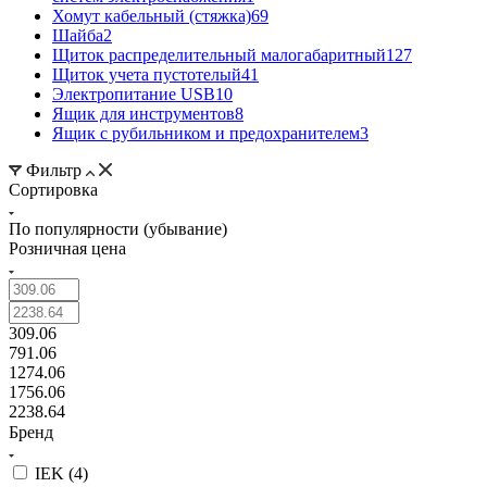
Хомут кабельный (стяжка)
69
Шайба
2
Щиток распределительный малогабаритный
127
Щиток учета пустотелый
41
Электропитание USB
10
Ящик для инструментов
8
Ящик с рубильником и предохранителем
3
Фильтр
Сортировка
По популярности (убывание)
Розничная цена
309.06
791.06
1274.06
1756.06
2238.64
Бренд
IEK (
4
)