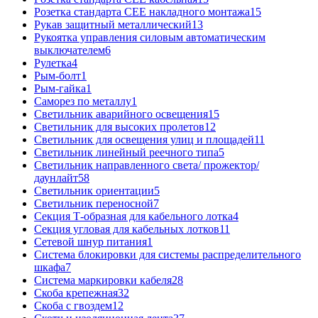
Розетка стандарта СЕЕ накладного монтажа
15
Рукав защитный металлический
13
Рукоятка управления силовым автоматическим
выключателем
6
Рулетка
4
Рым-болт
1
Рым-гайка
1
Саморез по металлу
1
Светильник аварийного освещения
15
Светильник для высоких пролетов
12
Светильник для освещения улиц и площадей
11
Светильник линейный реечного типа
5
Светильник направленного света/ прожектор/
даунлайт
58
Светильник ориентации
5
Светильник переносной
7
Секция Т-образная для кабельного лотка
4
Секция угловая для кабельных лотков
11
Сетевой шнур питания
1
Система блокировки для системы распределительного
шкафа
7
Система маркировки кабеля
28
Скоба крепежная
32
Скоба с гвоздем
12