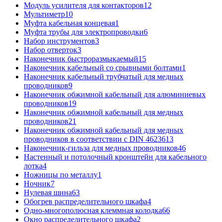
Модуль усилителя для контакторов
12
Мультиметр
10
Муфта кабельная концевая
1
Муфта трубы для электропроводки
6
Набор инструментов
3
Набор отверток
3
Наконечник быстроразмыкаемый
15
Наконечник кабельный со срывными болтами
1
Наконечник кабельный трубчатый для медных
проводников
9
Наконечник обжимной кабельный для алюминиевых
проводников
19
Наконечник обжимной кабельный для медных
проводников
21
Наконечник обжимной кабельный для медных
проводников в соответствии с DIN 46236
13
Наконечник-гильза для медных проводников
46
Настенный и потолочный кронштейн для кабельного
лотка
4
Ножницы по металлу
1
Ночник
7
Нулевая шина
63
Обогрев распределительного шкафа
4
Одно-многополюсная клеммная колодка
66
Окно распределительного шкафа
2