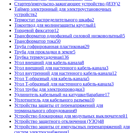
Стартер/импульсно-зажигающее устройство (ИЗУ)
2
Таймер электронный для электроустановочных
устройств
2
Термостат распределительного шкафа
2
Токоотвод для молниезащиты круглый
1
Торцевой фиксатор
12
Трансформатор однофазный силовой низковольтный
5
Трансформатор тока
50
Труба гофрированная пластиковая
29
Труба для прокладки в земле
5
Трубка термоусадочная
136
Угол внешний для кабель-канала
8
Угол внешний для настенного кабель-канала
3
Угол внутренний для настенного кабель-канала
12
Угол Т-образный для кабель-канала
5
Угол Т-образный для настенного кабель-канала
3
Угол трубы для электропроводки
3
Удлинитель кабельный на катушке/барабане
17
Уплотнитель для кабельного разъема
10
Устройства защиты от перенапряжений для
терминального оборудования
9
Устройство блокировки для модульных выключателей
1
Устройство защитного отключения (УЗО)
48
Устройство защиты от импульсных перенапряжений для
систем электроснабжения
1