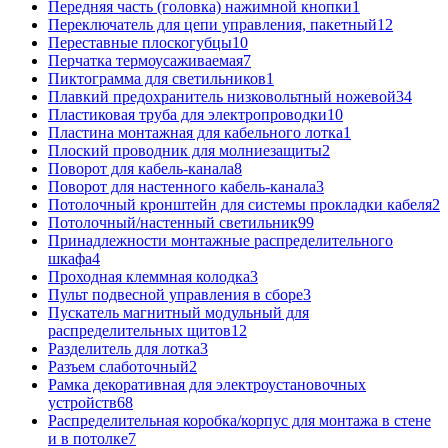
Передняя часть (головка) нажимной кнопки
1
Переключатель для цепи управления, пакетный
12
Переставные плоскогубцы
10
Перчатка термоусаживаемая
7
Пиктограмма для светильников
1
Плавкий предохранитель низковольтный ножевой
34
Пластиковая труба для электропроводки
10
Пластина монтажная для кабельного лотка
1
Плоский проводник для молниезащиты
2
Поворот для кабель-канала
8
Поворот для настенного кабель-канала
3
Потолочный кронштейн для системы прокладки кабеля
2
Потолочный/настенный светильник
99
Принадлежности монтажные распределительного
шкафа
4
Проходная клеммная колодка
3
Пульт подвесной управления в сборе
3
Пускатель магнитный модульный для
распределительных щитов
12
Разделитель для лотка
3
Разъем слаботочный
2
Рамка декоративная для электроустановочных
устройств
68
Распределительная коробка/корпус для монтажа в стене
и в потолке
7