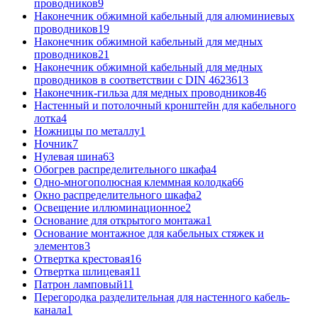
проводников
9
Наконечник обжимной кабельный для алюминиевых
проводников
19
Наконечник обжимной кабельный для медных
проводников
21
Наконечник обжимной кабельный для медных
проводников в соответствии с DIN 46236
13
Наконечник-гильза для медных проводников
46
Настенный и потолочный кронштейн для кабельного
лотка
4
Ножницы по металлу
1
Ночник
7
Нулевая шина
63
Обогрев распределительного шкафа
4
Одно-многополюсная клеммная колодка
66
Окно распределительного шкафа
2
Освещение иллюминационное
2
Основание для открытого монтажа
1
Основание монтажное для кабельных стяжек и
элементов
3
Отвертка крестовая
16
Отвертка шлицевая
11
Патрон ламповый
11
Перегородка разделительная для настенного кабель-
канала
1