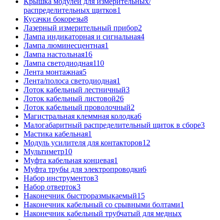
Крышка модулей для измерительных/
распределительных щитков
1
Кусачки бокорезы
8
Лазерный измерительный прибор
2
Лампа индикаторная и сигнальная
4
Лампа люминесцентная
1
Лампа настольная
16
Лампа светодиодная
110
Лента монтажная
5
Лента/полоса светодиодная
1
Лоток кабельный лестничный
3
Лоток кабельный листовой
26
Лоток кабельный проволочный
2
Магистральная клеммная колодка
6
Малогабаритный распределительный щиток в сборе
3
Мастика кабельная
1
Модуль усилителя для контакторов
12
Мультиметр
10
Муфта кабельная концевая
1
Муфта трубы для электропроводки
6
Набор инструментов
3
Набор отверток
3
Наконечник быстроразмыкаемый
15
Наконечник кабельный со срывными болтами
1
Наконечник кабельный трубчатый для медных