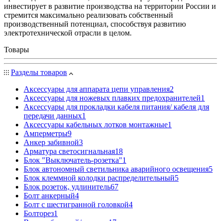
инвестирует в развитие производства на территории России и
стремится максимально реализовать собственный
производственный потенциал, способствуя развитию
электротехнической отрасли в целом.
Товары
Разделы товаров
Аксессуары для аппарата цепи управления
2
Аксессуары для ножевых плавких предохранителей
1
Аксессуары для прокладки кабеля питания/ кабеля для
передачи данных
1
Аксессуары кабельных лотков монтажные
1
Амперметры
9
Анкер забивной
3
Арматура светосигнальная
18
Блок "Выключатель-розетка"
1
Блок автономный светильника аварийного освещения
5
Блок клеммной колодки распределительный
5
Блок розеток, удлинитель
67
Болт анкерный
4
Болт с шестигранной головкой
4
Болторез
1