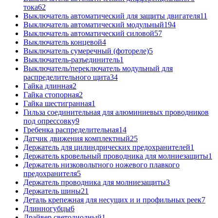
тока
62
Выключатель автоматический для защиты двигателя
11
Выключатель автоматический модульный
194
Выключатель автоматический силовой
57
Выключатель концевой
4
Выключатель сумеречный (фотореле)
5
Выключатель-разъединитель
1
Выключатель/переключатель модульный для
распределительного щита
34
Гайка длинная
2
Гайка стопорная
2
Гайка шестигранная
1
Гильза соединительная для алюминиевых проводников
под опрессовку
9
Гребенка распределительная
14
Датчик движения комплектный
25
Держатель для цилиндрических предохранителей
1
Держатель кровельный проводника для молниезащиты
1
Держатель низковольтного ножевого плавкого
предохранителя
5
Держатель проводника для молниезащиты
3
Держатель шины
21
Деталь крепежная для несущих и и профильных реек
7
Длинногубцы
6
Драйвер светодиодный
1