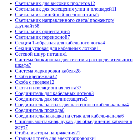
Светильник для высоких пролетов
12
Светильник для освещения улиц и площадей
11
Светильник линейный реечного типа
5
Светильник направленного света/ прожектор/
даунлайт
58
Светильник ориентации
5
Светильник переносной
7
Секция Т-образная для кабельного лотка
4
Секция угловая для кабельных лотков
11
Сетевой шнур питания
1
Система блокировки для системы распределительного
шкафа
7
Система маркировки кабеля
28
Скоба крепежная
32
Скоба с гвоздем
12
Скотч и изоляционная лента
37
Соединитель для кабельных лотков
3
Соединитель для молниезащиты
3
Соединитель на стык для настенного кабель-канала
4
Соединитель провода
6
Соединитель/накладка на стык для кабель-канала
6
Спираль монтажная, рукав для объединения кабелей в
жгут
7
Стабилизаторы напряжения
21
Стальная труба для электропроводки
1