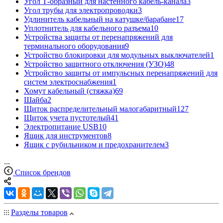
Угол Т-образный для настенного кабель-канала
3
Угол трубы для электропроводки
3
Удлинитель кабельный на катушке/барабане
17
Уплотнитель для кабельного разъема
10
Устройства защиты от перенапряжений для
терминального оборудования
9
Устройство блокировки для модульных выключателей
1
Устройство защитного отключения (УЗО)
48
Устройство защиты от импульсных перенапряжений для
систем электроснабжения
1
Хомут кабельный (стяжка)
69
Шайба
2
Щиток распределительный малогабаритный
127
Щиток учета пустотелый
41
Электропитание USB
10
Ящик для инструментов
8
Ящик с рубильником и предохранителем
3
...
Список брендов
Разделы товаров