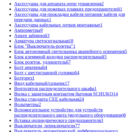
Аксессуары для аппарата цепи управления
2
Аксессуары для ножевых плавких предохранителей
1
Аксессуары для прокладки кабеля питания/ кабеля для
передачи данных
1
Аксессуары кабельных лотков монтажные
1
Амперметры
9
Анкер забивной
3
Арматура светосигнальная
18
Блок "Выключатель-розетка"
1
Блок автономный светильника аварийного освещения
5
Блок клеммной колодки распределительный
5
Блок розеток, удлинитель
67
Болт анкерный
4
Болт с шестигранной головкой
4
Болторез
1
Ввод кабельный/сальник
17
Вентилятор распределительного шкафа
1
Вилка с защитным контактом бытовая SCHUKO
14
Вилка стандарта CEE кабельная
24
Вольтметры
2
Вспомогательное устройство для устройств
распределительного щита (модульного оборудования)
8
Вставка цилиндрического предохранителя
3
Выключатели, переключатели
77
Выключатель автоматический дифференциального