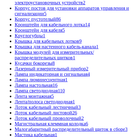
электроустановочных устройств
2
Корпус постов для установки аппаратов управления и
сигнализации
5
Корпус пустотелый
86
Кронштейн для кабельного лотка
14
Кронштейн для кабеля
5
Круглогубцы
1
Крышка для кабельных лотков
9
Крышка для настенного кабель-канала
1
Крышка модулей для измерительных/
распределительных щитков
1
Кусачки бокорезы
8
Лазерный измерительный прибор
2
Лампа индикаторная и сигнальная
4
Лампа люминесцентная
1
Лампа настольная
16
Лампа светодиодная
110
Лента монтажная
5
Лента/полоса светодиодная
1
Лоток кабельный лестничный
3
Лоток кабельный листовой
26
Лоток кабельный проволочный
2
Магистральная клеммная колодка
6
Малогабаритный распределительный щиток в сборе
3
Мастика кабельная
1