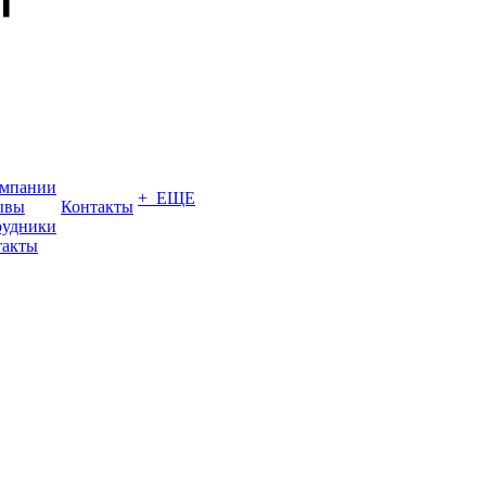
омпании
+ ЕЩЕ
ывы
Контакты
рудники
такты