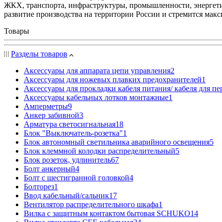
ЖКХ, транспорта, инфраструктуры, промышленности, энергети
развитие производства на территории России и стремится мак
Товары
Разделы товаров
Аксессуары для аппарата цепи управления
2
Аксессуары для ножевых плавких предохранителей
1
Аксессуары для прокладки кабеля питания/ кабеля для п
Аксессуары кабельных лотков монтажные
1
Амперметры
9
Анкер забивной
3
Арматура светосигнальная
18
Блок "Выключатель-розетка"
1
Блок автономный светильника аварийного освещения
5
Блок клеммной колодки распределительный
5
Блок розеток, удлинитель
67
Болт анкерный
4
Болт с шестигранной головкой
4
Болторез
1
Ввод кабельный/сальник
17
Вентилятор распределительного шкафа
1
Вилка с защитным контактом бытовая SCHUKO
14