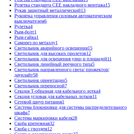
Розетка стандарта СЕЕ накладного монтажа
15
Рукав защитный металлический
13
Рукоятка управления силовым автоматическим
выключателем
6
Рулетка
4
Рым-болт
1
Рым-гайка
1
Саморез по металлу
1
Светильник аварийного освещения
15
Светильник для высоких пролетов
12
Светильник для освещения улиц и площадей
11
Светильник линейный реечного типа
5
Светильник направленного света/ прожектор/
даунлайт
58
Светильник ориентации
5
Светильник переносной
7
Секция Т-образная для кабельного лотка
4
Секция угловая для кабельных лотков
11
Сетевой шнур питания
1
Система блокировки для системы распределительного
шкафа
7
Система маркировки кабеля
28
Скоба крепежная
32
Скоба с гвоздем
12