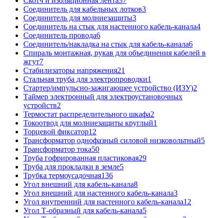
Скотч и изоляционная лента
37
Соединитель для кабельных лотков
3
Соединитель для молниезащиты
3
Соединитель на стык для настенного кабель-канала
4
Соединитель провода
6
Соединитель/накладка на стык для кабель-канала
6
Спираль монтажная, рукав для объединения кабелей в
жгут
7
Стабилизаторы напряжения
21
Стальная труба для электропроводки
1
Стартер/импульсно-зажигающее устройство (ИЗУ)
2
Таймер электронный для электроустановочных
устройств
2
Термостат распределительного шкафа
2
Токоотвод для молниезащиты круглый
1
Торцевой фиксатор
12
Трансформатор однофазный силовой низковольтный
5
Трансформатор тока
50
Труба гофрированная пластиковая
29
Труба для прокладки в земле
5
Трубка термоусадочная
136
Угол внешний для кабель-канала
8
Угол внешний для настенного кабель-канала
3
Угол внутренний для настенного кабель-канала
12
Угол Т-образный для кабель-канала
5