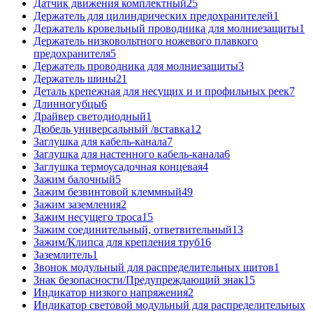
Датчик движения комплектный
25
Держатель для цилиндрических предохранителей
1
Держатель кровельный проводника для молниезащиты
1
Держатель низковольтного ножевого плавкого
предохранителя
5
Держатель проводника для молниезащиты
3
Держатель шины
21
Деталь крепежная для несущих и и профильных реек
7
Длинногубцы
6
Драйвер светодиодный
1
Дюбель универсальный /вставка
12
Заглушка для кабель-канала
7
Заглушка для настенного кабель-канала
6
Заглушка термоусадочная концевая
4
Зажим балочный
5
Зажим безвинтовой клеммный
49
Зажим заземления
2
Зажим несущего троса
15
Зажим соединительный, ответвительный
13
Зажим/Клипса для крепления труб
16
Заземлитель
1
Звонок модульный для распределительных щитов
1
Знак безопасности/Предупреждающий знак
15
Индикатор низкого напряжения
2
Индикатор световой модульный для распределительных