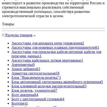
инвестирует в развитие производства на территории России и
стремится максимально реализовать собственный
производственный потенциал, способствуя развитию
электротехнической отрасли в целом.
Товары
Разделы товаров
Аксессуары для аппарата цепи управления
2
Аксессуары для ножевых плавких предохранителей
1
Аксессуары для прокладки кабеля питания/ кабеля для
передачи данных
1
Аксессуары кабельных лотков монтажные
1
Амперметры
9
Анкер забивной
3
Арматура светосигнальная
18
Блок "Выключатель-розетка"
1
Блок автономный светильника аварийного освещения
5
Блок клеммной колодки распределительный
5
Блок розеток, удлинитель
67
Болт анкерный
4
Болт с шестигранной головкой
4
Болторез
1