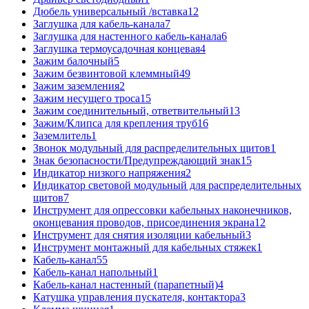
Дюбель универсальный /вставка
12
Заглушка для кабель-канала
7
Заглушка для настенного кабель-канала
6
Заглушка термоусадочная концевая
4
Зажим балочный
5
Зажим безвинтовой клеммный
49
Зажим заземления
2
Зажим несущего троса
15
Зажим соединительный, ответвительный
13
Зажим/Клипса для крепления труб
16
Заземлитель
1
Звонок модульный для распределительных щитов
1
Знак безопасности/Предупреждающий знак
15
Индикатор низкого напряжения
2
Индикатор световой модульный для распределительных
щитов
7
Инструмент для опрессовки кабельных наконечников,
оконцевания проводов, присоединения экрана
12
Инструмент для снятия изоляции кабельный
3
Инструмент монтажный для кабельных стяжек
1
Кабель-канал
55
Кабель-канал напольный
1
Кабель-канал настенный (парапетный)
4
Катушка управления пускателя, контактора
3