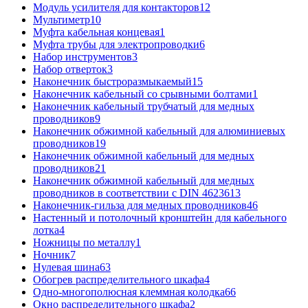
Модуль усилителя для контакторов
12
Мультиметр
10
Муфта кабельная концевая
1
Муфта трубы для электропроводки
6
Набор инструментов
3
Набор отверток
3
Наконечник быстроразмыкаемый
15
Наконечник кабельный со срывными болтами
1
Наконечник кабельный трубчатый для медных
проводников
9
Наконечник обжимной кабельный для алюминиевых
проводников
19
Наконечник обжимной кабельный для медных
проводников
21
Наконечник обжимной кабельный для медных
проводников в соответствии с DIN 46236
13
Наконечник-гильза для медных проводников
46
Настенный и потолочный кронштейн для кабельного
лотка
4
Ножницы по металлу
1
Ночник
7
Нулевая шина
63
Обогрев распределительного шкафа
4
Одно-многополюсная клеммная колодка
66
Окно распределительного шкафа
2