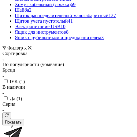
Хомут кабельный (стяжка)
69
Шайба
2
Щиток распределительный малогабаритный
127
Щиток учета пустотелый
41
Электропитание USB
10
Ящик для инструментов
8
Ящик с рубильником и предохранителем
3
Фильтр
Сортировка
По популярности (убывание)
Бренд
IEK (
1
)
В наличии
Да (
1
)
Серия
Показать