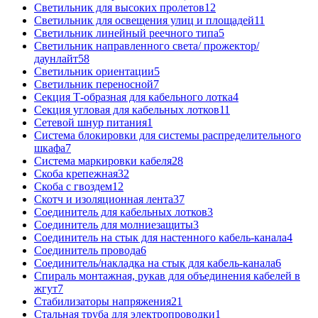
Светильник для высоких пролетов
12
Светильник для освещения улиц и площадей
11
Светильник линейный реечного типа
5
Светильник направленного света/ прожектор/
даунлайт
58
Светильник ориентации
5
Светильник переносной
7
Секция Т-образная для кабельного лотка
4
Секция угловая для кабельных лотков
11
Сетевой шнур питания
1
Система блокировки для системы распределительного
шкафа
7
Система маркировки кабеля
28
Скоба крепежная
32
Скоба с гвоздем
12
Скотч и изоляционная лента
37
Соединитель для кабельных лотков
3
Соединитель для молниезащиты
3
Соединитель на стык для настенного кабель-канала
4
Соединитель провода
6
Соединитель/накладка на стык для кабель-канала
6
Спираль монтажная, рукав для объединения кабелей в
жгут
7
Стабилизаторы напряжения
21
Стальная труба для электропроводки
1