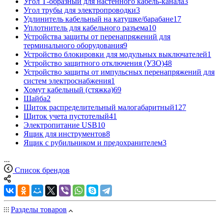
Угол Т-образный для настенного кабель-канала
3
Угол трубы для электропроводки
3
Удлинитель кабельный на катушке/барабане
17
Уплотнитель для кабельного разъема
10
Устройства защиты от перенапряжений для
терминального оборудования
9
Устройство блокировки для модульных выключателей
1
Устройство защитного отключения (УЗО)
48
Устройство защиты от импульсных перенапряжений для
систем электроснабжения
1
Хомут кабельный (стяжка)
69
Шайба
2
Щиток распределительный малогабаритный
127
Щиток учета пустотелый
41
Электропитание USB
10
Ящик для инструментов
8
Ящик с рубильником и предохранителем
3
...
Список брендов
Разделы товаров