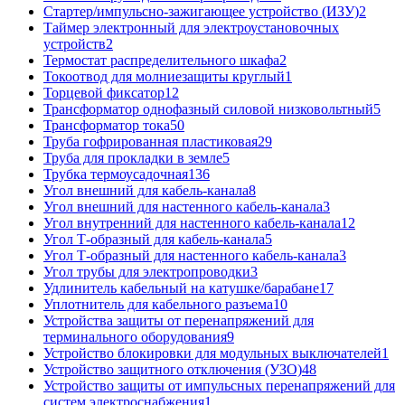
Стартер/импульсно-зажигающее устройство (ИЗУ)
2
Таймер электронный для электроустановочных
устройств
2
Термостат распределительного шкафа
2
Токоотвод для молниезащиты круглый
1
Торцевой фиксатор
12
Трансформатор однофазный силовой низковольтный
5
Трансформатор тока
50
Труба гофрированная пластиковая
29
Труба для прокладки в земле
5
Трубка термоусадочная
136
Угол внешний для кабель-канала
8
Угол внешний для настенного кабель-канала
3
Угол внутренний для настенного кабель-канала
12
Угол Т-образный для кабель-канала
5
Угол Т-образный для настенного кабель-канала
3
Угол трубы для электропроводки
3
Удлинитель кабельный на катушке/барабане
17
Уплотнитель для кабельного разъема
10
Устройства защиты от перенапряжений для
терминального оборудования
9
Устройство блокировки для модульных выключателей
1
Устройство защитного отключения (УЗО)
48
Устройство защиты от импульсных перенапряжений для
систем электроснабжения
1