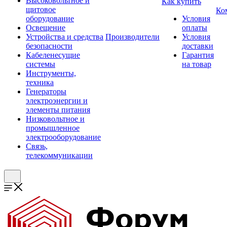
Высоковольтное и
Как купить
щитовое
Ко
оборудование
Условия
Освещение
оплаты
Устройства и средства
Производители
Условия
безопасности
доставки
Кабеленесущие
Гарантия
системы
на товар
Инструменты,
техника
Генераторы
электроэнергии и
элементы питания
Низковольтное и
промышленное
электрооборудование
Связь,
телекоммуникации