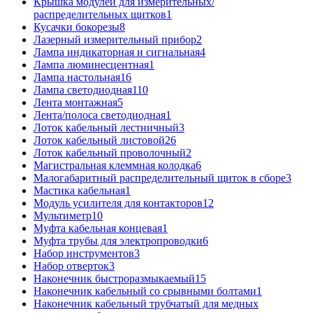
Крышка модулей для измерительных/
распределительных щитков
1
Кусачки бокорезы
8
Лазерный измерительный прибор
2
Лампа индикаторная и сигнальная
4
Лампа люминесцентная
1
Лампа настольная
16
Лампа светодиодная
110
Лента монтажная
5
Лента/полоса светодиодная
1
Лоток кабельный лестничный
3
Лоток кабельный листовой
26
Лоток кабельный проволочный
2
Магистральная клеммная колодка
6
Малогабаритный распределительный щиток в сборе
3
Мастика кабельная
1
Модуль усилителя для контакторов
12
Мультиметр
10
Муфта кабельная концевая
1
Муфта трубы для электропроводки
6
Набор инструментов
3
Набор отверток
3
Наконечник быстроразмыкаемый
15
Наконечник кабельный со срывными болтами
1
Наконечник кабельный трубчатый для медных