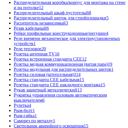
Распределительная коробка/корпус для монтажа на стене
и на потолке
12
Распределительный шкаф пустотелый
8
Распределительный щиток для стройплощадки
5
Расцепитель независимый
3
Резак кабельный
6
Рейки профильные конструкционные/несущие
4
Реле времени механическое для электроустановочных
устройств
1
Реле тепловое
20
Розетка антенная TV
16
Розетка встроенная стандарта CEE
12
Розетка медная коммуникационная (витая пара)
19
Розетка модульная для распределительных щитов
1
Розетка силовая (штепсельная)
114
Розетка стандарта СЕЕ кабельная
15
Розетка стандарта СЕЕ накладного монтажа
15
Рукав защитный металлический
13
Рукоятка управления силовым автоматическим
выключателем
6
Рулетка
4
Рым-болт
1
Рым-гайка
1
Саморез по металлу
1
Светильник аварийного освещения
15