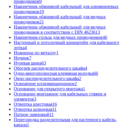
проводников
9
Наконечник обжимной кабельный для алюминиевых
проводников
19
Наконечник обжимной кабельный для медных
проводников
21
Наконечник обжимной кабельный для медных
проводников в соответствии с DIN 46236
13
Наконечник-гильза для медных проводников
46
Настенный и потолочный кронштейн для кабельного
лотка
4
Ножницы по металлу
1
Ночник
7
Нулевая шина
63
Обогрев распределительного шкафа
4
Одно-многополюсная клеммная колодка
66
Окно распределительного шкафа
2
Освещение иллюминационное
2
Основание для открытого монтажа
1
Основание монтажное для кабельных стяжек и
элементов
3
Отвертка крестовая
16
Отвертка шлицевая
11
Патрон ламповый
11
Перегородка разделительная для настенного кабель-
канала
1