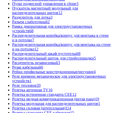
Пульт подвесной управления в сборе
3
Пускатель магнитный модульный для
распределительных щитов
12
Разделитель для лотка
3
Разъем слаботочный
2
Рамка декоративная для электроустановочных
устройств
68
Распределительная коробка/корпус для монтажа в стене
и в потолке
7
Распределительная коробка/корпус для монтажа на стене
и на потолке
12
Распределительный шкаф пустотелый
8
Распределительный щиток для стройплощадки
5
Расцепитель независимый
3
Резак кабельный
6
Рейки профильные конструкционные/несущие
4
Реле времени механическое для электроустановочных
устройств
1
Реле тепловое
20
Розетка антенная TV
16
Розетка встроенная стандарта CEE
12
Розетка медная коммуникационная (витая пара)
19
Розетка модульная для распределительных щитов
1
Розетка силовая (штепсельная)
114
Розетка стандарта СЕЕ кабельная
15