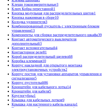
Клемма шинная
1
Клещи токоизмерительные
3
Ключ Кобра переставной
1
Кнопка модульная для распределительных щитов
1
Кнопка нажимная в сборе
10
Колодка удлинителя
3
Комбинированный пускатель с электронным блоком
управления
13
Компоненты для сборки распределительного шкафа
39
Контакт автоматического выключателя
дополнительный
3
Контакт вспомогательный
4
Контакторное реле
81
Короб распределительный щелевой
8
Коробка клеммная
10
Корпус накладной для открытого монтажа
электроустановочных устройств
2
Корпус постов для установки аппаратов управления и
сигнализации
5
Корпус пустотелый
86
Кронштейн для кабельного лотка
14
Кронштейн для кабеля
5
Круглогубцы
1
Крышка для кабельных лотков
9
Крышка для настенного кабель-канала
1