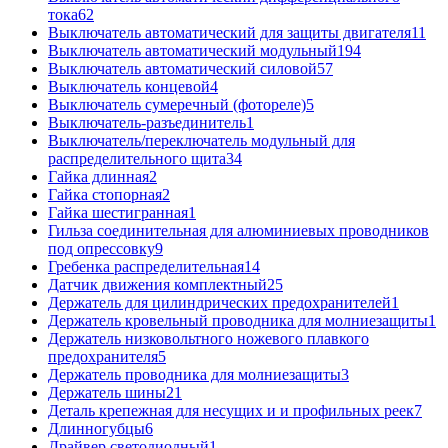
тока
62
Выключатель автоматический для защиты двигателя
11
Выключатель автоматический модульный
194
Выключатель автоматический силовой
57
Выключатель концевой
4
Выключатель сумеречный (фотореле)
5
Выключатель-разъединитель
1
Выключатель/переключатель модульный для
распределительного щита
34
Гайка длинная
2
Гайка стопорная
2
Гайка шестигранная
1
Гильза соединительная для алюминиевых проводников
под опрессовку
9
Гребенка распределительная
14
Датчик движения комплектный
25
Держатель для цилиндрических предохранителей
1
Держатель кровельный проводника для молниезащиты
1
Держатель низковольтного ножевого плавкого
предохранителя
5
Держатель проводника для молниезащиты
3
Держатель шины
21
Деталь крепежная для несущих и и профильных реек
7
Длинногубцы
6
Драйвер светодиодный
1