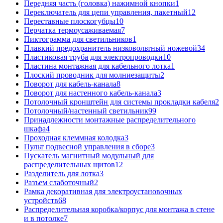
Передняя часть (головка) нажимной кнопки
1
Переключатель для цепи управления, пакетный
12
Переставные плоскогубцы
10
Перчатка термоусаживаемая
7
Пиктограмма для светильников
1
Плавкий предохранитель низковольтный ножевой
34
Пластиковая труба для электропроводки
10
Пластина монтажная для кабельного лотка
1
Плоский проводник для молниезащиты
2
Поворот для кабель-канала
8
Поворот для настенного кабель-канала
3
Потолочный кронштейн для системы прокладки кабеля
2
Потолочный/настенный светильник
99
Принадлежности монтажные распределительного
шкафа
4
Проходная клеммная колодка
3
Пульт подвесной управления в сборе
3
Пускатель магнитный модульный для
распределительных щитов
12
Разделитель для лотка
3
Разъем слаботочный
2
Рамка декоративная для электроустановочных
устройств
68
Распределительная коробка/корпус для монтажа в стене
и в потолке
7