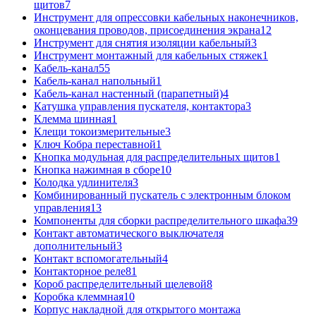
щитов
7
Инструмент для опрессовки кабельных наконечников,
оконцевания проводов, присоединения экрана
12
Инструмент для снятия изоляции кабельный
3
Инструмент монтажный для кабельных стяжек
1
Кабель-канал
55
Кабель-канал напольный
1
Кабель-канал настенный (парапетный)
4
Катушка управления пускателя, контактора
3
Клемма шинная
1
Клещи токоизмерительные
3
Ключ Кобра переставной
1
Кнопка модульная для распределительных щитов
1
Кнопка нажимная в сборе
10
Колодка удлинителя
3
Комбинированный пускатель с электронным блоком
управления
13
Компоненты для сборки распределительного шкафа
39
Контакт автоматического выключателя
дополнительный
3
Контакт вспомогательный
4
Контакторное реле
81
Короб распределительный щелевой
8
Коробка клеммная
10
Корпус накладной для открытого монтажа