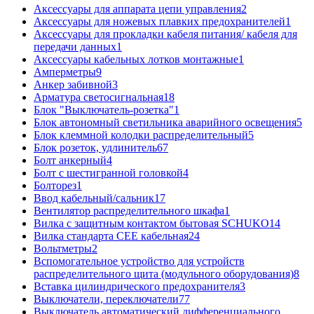
Аксессуары для аппарата цепи управления
2
Аксессуары для ножевых плавких предохранителей
1
Аксессуары для прокладки кабеля питания/ кабеля для
передачи данных
1
Аксессуары кабельных лотков монтажные
1
Амперметры
9
Анкер забивной
3
Арматура светосигнальная
18
Блок "Выключатель-розетка"
1
Блок автономный светильника аварийного освещения
5
Блок клеммной колодки распределительный
5
Блок розеток, удлинитель
67
Болт анкерный
4
Болт с шестигранной головкой
4
Болторез
1
Ввод кабельный/сальник
17
Вентилятор распределительного шкафа
1
Вилка с защитным контактом бытовая SCHUKO
14
Вилка стандарта CEE кабельная
24
Вольтметры
2
Вспомогательное устройство для устройств
распределительного щита (модульного оборудования)
8
Вставка цилиндрического предохранителя
3
Выключатели, переключатели
77
Выключатель автоматический дифференциального