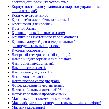
электроустановочных устройств
2
Корпус постов для установки аппаратов управления и
сигнализации
5
Корпус пустотелый
86
Кронштейн для кабельного лотка
14
Кронштейн для кабеля
5
Круглогубцы
1
Крышка для кабельных лотков
9
Крышка для настенного кабель-канала
1
Крышка модулей для измерительных/
распределительных щитков
1
Кусачки бокорезы
8
Лазерный измерительный прибор
2
Лампа индикаторная и сигнальная
4
Лампа люминесцентная
1
Лампа настольная
16
Лампа светодиодная
110
Лента монтажная
5
Лента/полоса светодиодная
1
Лоток кабельный лестничный
3
Лоток кабельный листовой
26
Лоток кабельный проволочный
2
Магистральная клеммная колодка
6
Малогабаритный распределительный щиток в сборе
3
Мастика кабельная
1