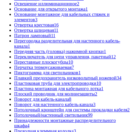
Освещение иллюминационное
2
Основание для открытого монтажа
1
Основание монтажное для кабельных стяжек и
элементов
3
Отвертка крестовая
16
Отвертка шлицевая
11
Патрон ламповый
11
Перегородка разделительная для настенного кабель-
канала
1
Передняя часть (головка) нажимной кнопки
1
Переключатель для цепи управления, пакетный
12
Переставные плоскогубцы
10
Перчатка термоусаживаемая
7
Пиктограмма для светильников
1
Плавкий предохранитель низковольтный ножевой
34
Пластиковая труба для электропроводки
10
Пластина монтажная для кабельного лотка
1
Плоский проводник для молниезащиты
2
Поворот для кабель-канала
8
Поворот для настенного кабель-канала
3
Потолочный кронштейн для системы прокладки кабеля
2
Потолочный/настенный светильник
99
Принадлежности монтажные распределительного
шкафа
4
Проходная клеммная колодка
3