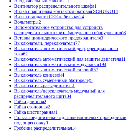
Ввод кабельный/сальник
17
Вентилятор распределительного шкафа
1
Вилка с защитным контактом бытовая SCHUKO
14
Вилка стандарта CEE кабельная
24
Вольтметры
2
Вспомогательное устройство для устройств
распределительного щита (модульного оборудования)
8
Вставка цилиндрического предохранителя
3
Выключатели, переключатели
77
Выключатель автоматический дифференциального
тока
62
Выключатель автоматический для защиты двигателя
11
Выключатель автоматический модульный
194
Выключатель автоматический силовой
57
Выключатель концевой
4
Выключатель сумеречный (фотореле)
5
Выключатель-разъединитель
1
Выключатель/переключатель модульный для
распределительного щита
34
Гайка длинная
2
Гайка стопорная
2
Гайка шестигранная
1
Гильза соединительная для алюминиевых проводников
под опрессовку
9
Гребенка распределительная
14