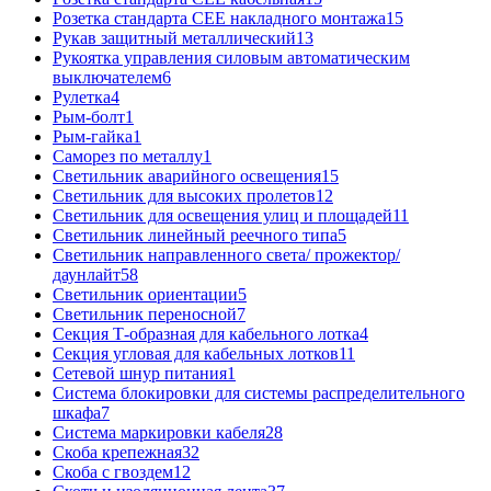
Розетка стандарта СЕЕ накладного монтажа
15
Рукав защитный металлический
13
Рукоятка управления силовым автоматическим
выключателем
6
Рулетка
4
Рым-болт
1
Рым-гайка
1
Саморез по металлу
1
Светильник аварийного освещения
15
Светильник для высоких пролетов
12
Светильник для освещения улиц и площадей
11
Светильник линейный реечного типа
5
Светильник направленного света/ прожектор/
даунлайт
58
Светильник ориентации
5
Светильник переносной
7
Секция Т-образная для кабельного лотка
4
Секция угловая для кабельных лотков
11
Сетевой шнур питания
1
Система блокировки для системы распределительного
шкафа
7
Система маркировки кабеля
28
Скоба крепежная
32
Скоба с гвоздем
12