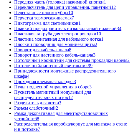
Передняя часть (головка) нажимной кнопки
1
Переключатель для цепи управления, пакетный
12
Переставные плоскогубцы
10
Перчатка термоусаживаемая
7
Пиктограмма для светильников
1
Плавкий предохранитель низковольтный ножевой
34
Пластиковая труба для электропроводки
10
Пластина монтажная для кабельного лотка
1
Плоский проводник для молниезащиты
2
Поворот для кабель-канала
8
Поворот для настенного кабель-канала
3
Потолочный кронштейн для системы прокладки кабеля
2
Потолочный/настенный светильник
99
Принадлежности монтажные распределительного
шкафа
4
Проходная клеммная колодка
3
Пульт подвесной управления в сборе
3
Пускатель магнитный модульный для
распределительных щитов
12
Разделитель для лотка
3
Разъем слаботочный
2
Рамка декоративная для электроустановочных
устройств
68
Распределительная коробка/корпус для монтажа в стене
и в потолке
7