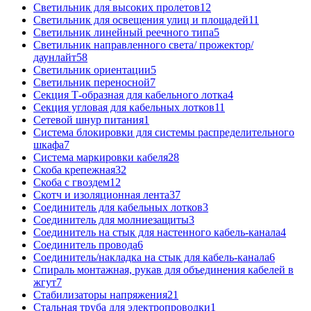
Светильник для высоких пролетов
12
Светильник для освещения улиц и площадей
11
Светильник линейный реечного типа
5
Светильник направленного света/ прожектор/
даунлайт
58
Светильник ориентации
5
Светильник переносной
7
Секция Т-образная для кабельного лотка
4
Секция угловая для кабельных лотков
11
Сетевой шнур питания
1
Система блокировки для системы распределительного
шкафа
7
Система маркировки кабеля
28
Скоба крепежная
32
Скоба с гвоздем
12
Скотч и изоляционная лента
37
Соединитель для кабельных лотков
3
Соединитель для молниезащиты
3
Соединитель на стык для настенного кабель-канала
4
Соединитель провода
6
Соединитель/накладка на стык для кабель-канала
6
Спираль монтажная, рукав для объединения кабелей в
жгут
7
Стабилизаторы напряжения
21
Стальная труба для электропроводки
1