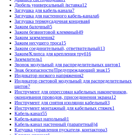
Дюбель универсальный /вставка
12
Заглушка для кабель-канала
7
Заглушка для настенного кабель-канала
6
Заглушка термоусадочная концевая
4
Зажим балочный
5
Зажим безвинтовой клеммный
49
Зажим заземления
2
Зажим несущего троса
15
Зажим соединительный, ответвительный
13
Зажим/Клипса для крепления труб
16
Заземлитель
1
Звонок модульный для распределительных щитов
1
Знак безопасности/Предупреждающий знак
15
Индикатор низкого напряжения
2
Индикатор световой модульный для распределительных
щитов
7
Инструмент для опрессовки кабельных наконечников,
оконцевания проводов, присоединения экрана
12
Инструмент для снятия изоляции кабельный
3
Инструмент монтажный для кабельных стяжек
1
Кабель-канал
55
Кабель-канал напольный
1
Кабель-канал настенный (парапетный)
4
Катушка управления пускателя, контактора
3