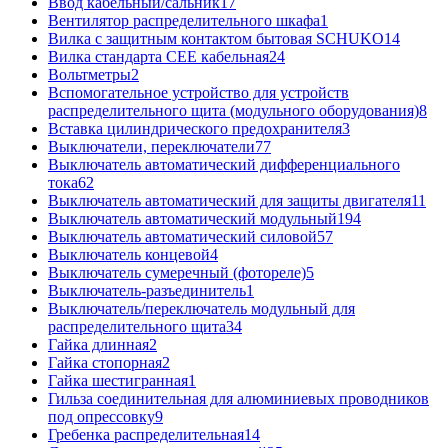
Ввод кабельный/сальник
17
Вентилятор распределительного шкафа
1
Вилка с защитным контактом бытовая SCHUKO
14
Вилка стандарта CEE кабельная
24
Вольтметры
2
Вспомогательное устройство для устройств
распределительного щита (модульного оборудования)
8
Вставка цилиндрического предохранителя
3
Выключатели, переключатели
77
Выключатель автоматический дифференциального
тока
62
Выключатель автоматический для защиты двигателя
11
Выключатель автоматический модульный
194
Выключатель автоматический силовой
57
Выключатель концевой
4
Выключатель сумеречный (фотореле)
5
Выключатель-разъединитель
1
Выключатель/переключатель модульный для
распределительного щита
34
Гайка длинная
2
Гайка стопорная
2
Гайка шестигранная
1
Гильза соединительная для алюминиевых проводников
под опрессовку
9
Гребенка распределительная
14