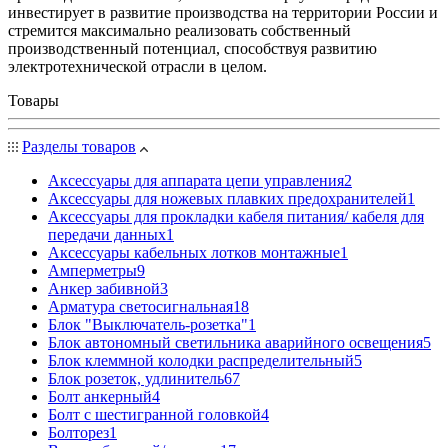
инвестирует в развитие производства на территории России и
стремится максимально реализовать собственный
производственный потенциал, способствуя развитию
электротехнической отрасли в целом.
Товары
Разделы товаров
Аксессуары для аппарата цепи управления
2
Аксессуары для ножевых плавких предохранителей
1
Аксессуары для прокладки кабеля питания/ кабеля для
передачи данных
1
Аксессуары кабельных лотков монтажные
1
Амперметры
9
Анкер забивной
3
Арматура светосигнальная
18
Блок "Выключатель-розетка"
1
Блок автономный светильника аварийного освещения
5
Блок клеммной колодки распределительный
5
Блок розеток, удлинитель
67
Болт анкерный
4
Болт с шестигранной головкой
4
Болторез
1