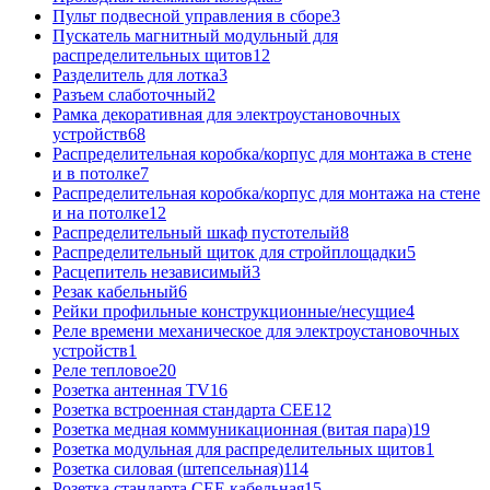
Пульт подвесной управления в сборе
3
Пускатель магнитный модульный для
распределительных щитов
12
Разделитель для лотка
3
Разъем слаботочный
2
Рамка декоративная для электроустановочных
устройств
68
Распределительная коробка/корпус для монтажа в стене
и в потолке
7
Распределительная коробка/корпус для монтажа на стене
и на потолке
12
Распределительный шкаф пустотелый
8
Распределительный щиток для стройплощадки
5
Расцепитель независимый
3
Резак кабельный
6
Рейки профильные конструкционные/несущие
4
Реле времени механическое для электроустановочных
устройств
1
Реле тепловое
20
Розетка антенная TV
16
Розетка встроенная стандарта CEE
12
Розетка медная коммуникационная (витая пара)
19
Розетка модульная для распределительных щитов
1
Розетка силовая (штепсельная)
114
Розетка стандарта СЕЕ кабельная
15