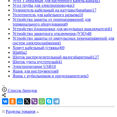
Угол Т-образный для настенного кабель-канала
3
Угол трубы для электропроводки
3
Удлинитель кабельный на катушке/барабане
17
Уплотнитель для кабельного разъема
10
Устройства защиты от перенапряжений для
терминального оборудования
9
Устройство блокировки для модульных выключателей
1
Устройство защитного отключения (УЗО)
48
Устройство защиты от импульсных перенапряжений для
систем электроснабжения
1
Хомут кабельный (стяжка)
69
Шайба
2
Щиток распределительный малогабаритный
127
Щиток учета пустотелый
41
Электропитание USB
10
Ящик для инструментов
8
Ящик с рубильником и предохранителем
3
...
Список брендов
Разделы товаров