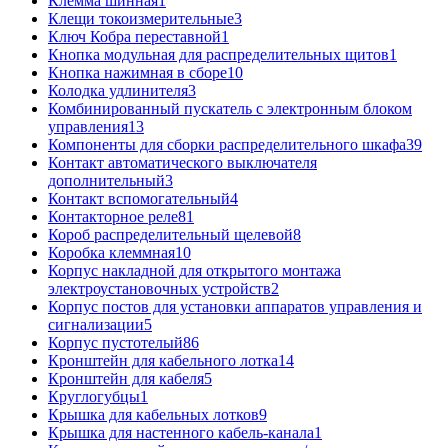
Клемма шинная
1
Клещи токоизмерительные
3
Ключ Кобра переставной
1
Кнопка модульная для распределительных щитов
1
Кнопка нажимная в сборе
10
Колодка удлинителя
3
Комбинированный пускатель с электронным блоком
управления
13
Компоненты для сборки распределительного шкафа
39
Контакт автоматического выключателя
дополнительный
3
Контакт вспомогательный
4
Контакторное реле
81
Короб распределительный щелевой
8
Коробка клеммная
10
Корпус накладной для открытого монтажа
электроустановочных устройств
2
Корпус постов для установки аппаратов управления и
сигнализации
5
Корпус пустотелый
86
Кронштейн для кабельного лотка
14
Кронштейн для кабеля
5
Круглогубцы
1
Крышка для кабельных лотков
9
Крышка для настенного кабель-канала
1