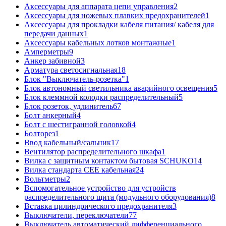
Аксессуары для аппарата цепи управления
2
Аксессуары для ножевых плавких предохранителей
1
Аксессуары для прокладки кабеля питания/ кабеля для
передачи данных
1
Аксессуары кабельных лотков монтажные
1
Амперметры
9
Анкер забивной
3
Арматура светосигнальная
18
Блок "Выключатель-розетка"
1
Блок автономный светильника аварийного освещения
5
Блок клеммной колодки распределительный
5
Блок розеток, удлинитель
67
Болт анкерный
4
Болт с шестигранной головкой
4
Болторез
1
Ввод кабельный/сальник
17
Вентилятор распределительного шкафа
1
Вилка с защитным контактом бытовая SCHUKO
14
Вилка стандарта CEE кабельная
24
Вольтметры
2
Вспомогательное устройство для устройств
распределительного щита (модульного оборудования)
8
Вставка цилиндрического предохранителя
3
Выключатели, переключатели
77
Выключатель автоматический дифференциального