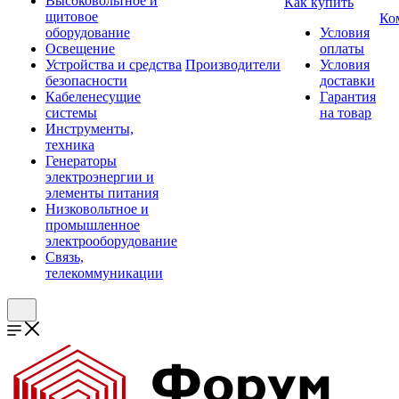
Высоковольтное и
Как купить
щитовое
Ко
оборудование
Условия
Освещение
оплаты
Устройства и средства
Производители
Условия
безопасности
доставки
Кабеленесущие
Гарантия
системы
на товар
Инструменты,
техника
Генераторы
электроэнергии и
элементы питания
Низковольтное и
промышленное
электрооборудование
Связь,
телекоммуникации