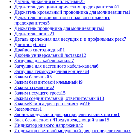
Датчик движения комплектный
25
Держатель для цилиндрических предохранителей
1
Держатель кровельный проводника для молниезащиты
1
Держатель низковольтного ножевого плавкого
предохранителя
5
Держатель проводника для молниезащиты
3
Держатель шины
21
Деталь крепежная для несущих и и профильных реек
7
Длинногубцы
6
Драйвер светодиодный
1
Дюбель универсальный /вставка
12
Заглушка для кабель-канала
7
Заглушка для настенного кабель-канала
6
Заглушка термоусадочная концевая
4
Зажим балочный
5
Зажим безвинтовой клеммный
49
Зажим заземления
2
Зажим несущего троса
15
Зажим соединительный, ответвительный
13
Зажим/Клипса для крепления труб
16
Заземлитель
1
Звонок модульный для распределительных щитов
1
Знак безопасности/Предупреждающий знак
15
Индикатор низкого напряжения
2
Индикатор световой модульный для распределительных