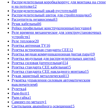
Распределительная коробка/корпус для монтажа на стене
и на потолке
12
Распределительный шкаф пустотелый
8
Распределительный щиток для стройплощадки
5
Расцепитель независимый
3
Резак кабельный
6
Рейки профильные конструкционные/несущие
4
Реле времени механическое для электроустановочных
устройств
1
Реле тепловое
20
Розетка антенная TV
16
Розетка встроенная стандарта CEE
12
Розетка медная коммуникационная (витая пара)
19
Розетка модульная для распределительных щитов
1
Розетка силовая (штепсельная)
114
Розетка стандарта СЕЕ кабельная
15
Розетка стандарта СЕЕ накладного монтажа
15
Рукав защитный металлический
13
Рукоятка управления силовым автоматическим
выключателем
6
Рулетка
4
Рым-болт
1
Рым-гайка
1
Саморез по металлу
1
Светильник аварийного освещения
15