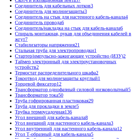
Скотч и изоляционная лента
37
Соединитель для кабельных лотков
3
Соединитель для молниезащиты
3
Соединитель на стык для настенного кабель-канала
4
Соединитель провода
6
Соединитель/накладка на стык для кабель-канала
6
Спираль монтажная, рукав для объединения кабелей в
жгут
7
Стабилизаторы напряжения
21
Стальная труба для электропроводки
1
Стартер/импульсно-зажигающее устройство (ИЗУ)
2
Таймер электронный для электроустановочных
устройств
2
Термостат распределительного шкафа
2
Токоотвод для молниезащиты круглый
1
Торцевой фиксатор
12
Трансформатор однофазный силовой низковольтный
5
Трансформатор тока
50
Труба гофрированная пластиковая
29
Труба для прокладки в земле
5
Трубка термоусадочная
136
Угол внешний для кабель-канала
8
Угол внешний для настенного кабель-канала
3
Угол внутренний для настенного кабель-канала
12
Угол Т-образный для кабель-канала
5