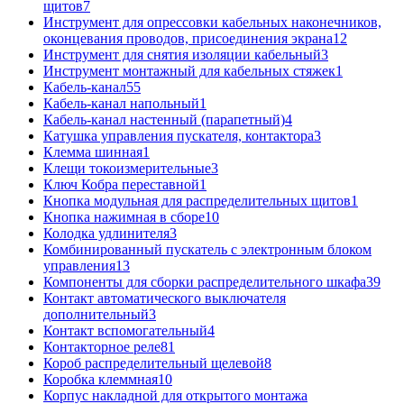
щитов
7
Инструмент для опрессовки кабельных наконечников,
оконцевания проводов, присоединения экрана
12
Инструмент для снятия изоляции кабельный
3
Инструмент монтажный для кабельных стяжек
1
Кабель-канал
55
Кабель-канал напольный
1
Кабель-канал настенный (парапетный)
4
Катушка управления пускателя, контактора
3
Клемма шинная
1
Клещи токоизмерительные
3
Ключ Кобра переставной
1
Кнопка модульная для распределительных щитов
1
Кнопка нажимная в сборе
10
Колодка удлинителя
3
Комбинированный пускатель с электронным блоком
управления
13
Компоненты для сборки распределительного шкафа
39
Контакт автоматического выключателя
дополнительный
3
Контакт вспомогательный
4
Контакторное реле
81
Короб распределительный щелевой
8
Коробка клеммная
10
Корпус накладной для открытого монтажа