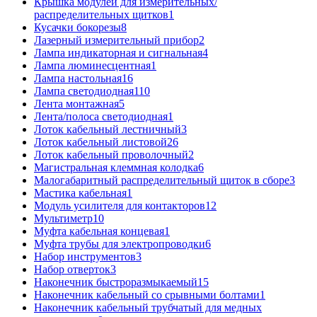
Крышка модулей для измерительных/
распределительных щитков
1
Кусачки бокорезы
8
Лазерный измерительный прибор
2
Лампа индикаторная и сигнальная
4
Лампа люминесцентная
1
Лампа настольная
16
Лампа светодиодная
110
Лента монтажная
5
Лента/полоса светодиодная
1
Лоток кабельный лестничный
3
Лоток кабельный листовой
26
Лоток кабельный проволочный
2
Магистральная клеммная колодка
6
Малогабаритный распределительный щиток в сборе
3
Мастика кабельная
1
Модуль усилителя для контакторов
12
Мультиметр
10
Муфта кабельная концевая
1
Муфта трубы для электропроводки
6
Набор инструментов
3
Набор отверток
3
Наконечник быстроразмыкаемый
15
Наконечник кабельный со срывными болтами
1
Наконечник кабельный трубчатый для медных