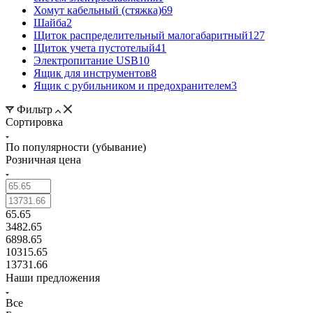
Хомут кабельный (стяжка)
69
Шайба
2
Щиток распределительный малогабаритный
127
Щиток учета пустотелый
41
Электропитание USB
10
Ящик для инструментов
8
Ящик с рубильником и предохранителем
3
Фильтр
Сортировка
По популярности (убывание)
Розничная цена
65.65
3482.65
6898.65
10315.65
13731.66
Наши предложения
Все