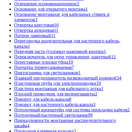
Освещение иллюминационное
2
Основание для открытого монтажа
1
Основание монтажное для кабельных стяжек и
элементов
3
Отвертка крестовая
16
Отвертка шлицевая
11
Патрон ламповый
11
Перегородка разделительная для настенного кабель-
канала
1
Передняя часть (головка) нажимной кнопки
1
Переключатель для цепи управления, пакетный
12
Переставные плоскогубцы
10
Перчатка термоусаживаемая
7
Пиктограмма для светильников
1
Плавкий предохранитель низковольтный ножевой
34
Пластиковая труба для электропроводки
10
Пластина монтажная для кабельного лотка
1
Плоский проводник для молниезащиты
2
Поворот для кабель-канала
8
Поворот для настенного кабель-канала
3
Потолочный кронштейн для системы прокладки кабеля
2
Потолочный/настенный светильник
99
Принадлежности монтажные распределительного
шкафа
4
Проходная клеммная колодка
3