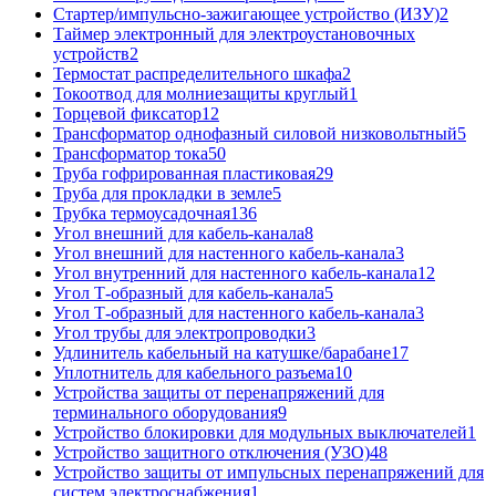
Стартер/импульсно-зажигающее устройство (ИЗУ)
2
Таймер электронный для электроустановочных
устройств
2
Термостат распределительного шкафа
2
Токоотвод для молниезащиты круглый
1
Торцевой фиксатор
12
Трансформатор однофазный силовой низковольтный
5
Трансформатор тока
50
Труба гофрированная пластиковая
29
Труба для прокладки в земле
5
Трубка термоусадочная
136
Угол внешний для кабель-канала
8
Угол внешний для настенного кабель-канала
3
Угол внутренний для настенного кабель-канала
12
Угол Т-образный для кабель-канала
5
Угол Т-образный для настенного кабель-канала
3
Угол трубы для электропроводки
3
Удлинитель кабельный на катушке/барабане
17
Уплотнитель для кабельного разъема
10
Устройства защиты от перенапряжений для
терминального оборудования
9
Устройство блокировки для модульных выключателей
1
Устройство защитного отключения (УЗО)
48
Устройство защиты от импульсных перенапряжений для
систем электроснабжения
1