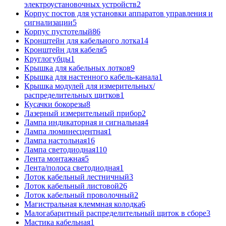
электроустановочных устройств
2
Корпус постов для установки аппаратов управления и
сигнализации
5
Корпус пустотелый
86
Кронштейн для кабельного лотка
14
Кронштейн для кабеля
5
Круглогубцы
1
Крышка для кабельных лотков
9
Крышка для настенного кабель-канала
1
Крышка модулей для измерительных/
распределительных щитков
1
Кусачки бокорезы
8
Лазерный измерительный прибор
2
Лампа индикаторная и сигнальная
4
Лампа люминесцентная
1
Лампа настольная
16
Лампа светодиодная
110
Лента монтажная
5
Лента/полоса светодиодная
1
Лоток кабельный лестничный
3
Лоток кабельный листовой
26
Лоток кабельный проволочный
2
Магистральная клеммная колодка
6
Малогабаритный распределительный щиток в сборе
3
Мастика кабельная
1