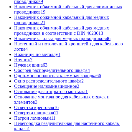
проводников
9
Наконечник обжимной кабельный для алюминиевых
проводников
19
Наконечник обжимной кабельный для медных
проводников
21
Наконечник обжимной кабельный для медных
проводников в соответствии с DIN 46236
13
Наконечник-гильза для медных проводников
46
Настенный и потолочный кронштейн для кабельного
лотка
4
Ножницы по металлу
1
Ночник
7
Нулевая шина
63
Обогрев распределительного шкафа
4
Одно-многополюсная клеммная колодка
66
Окно распределительного шкафа
2
Освещение иллюминационное
2
Основание для открытого монтажа
1
Основание монтажное для кабельных стяжек и
элементов
3
Отвертка крестовая
16
Отвертка шлицевая
11
Патрон ламповый
11
Перегородка разделительная для настенного кабель-
канала
1