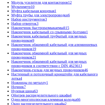
Модуль усилителя для контакторов
12
Мультиметр
10
Муфта кабельная концевая
1
Муфта трубы для электропроводки
6
Набор инструментов
3
Набор отверток
3
Наконечник быстроразмыкаемый
15
Наконечник кабельный со срывными болтами
1
Наконечник кабельный трубчатый для медных
проводников
9
Наконечник обжимной кабельный для алюминиевых
проводников
19
Наконечник обжимной кабельный для медных
проводников
21
Наконечник обжимной кабельный для медных
проводников в соответствии с DIN 46236
13
Наконечник-гильза для медных проводников
46
Настенный и потолочный кронштейн для кабельного
лотка
4
Ножницы по металлу
1
Ночник
7
Нулевая шина
63
Обогрев распределительного шкафа
4
Одно-многополюсная клеммная колодка
66
Окно распределительного шкафа
2