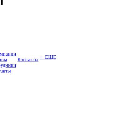
омпании
+ ЕЩЕ
ывы
Контакты
рудники
такты