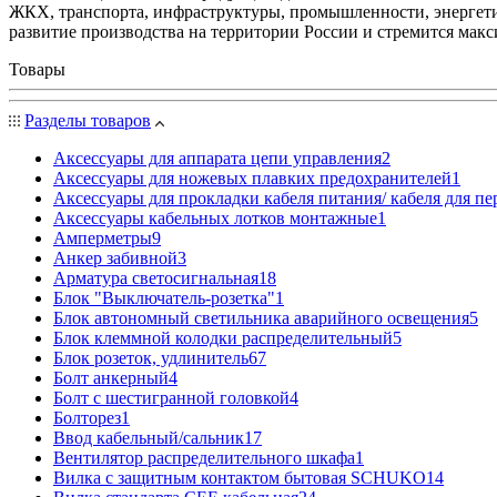
ЖКХ, транспорта, инфраструктуры, промышленности, энергети
развитие производства на территории России и стремится мак
Товары
Разделы товаров
Аксессуары для аппарата цепи управления
2
Аксессуары для ножевых плавких предохранителей
1
Аксессуары для прокладки кабеля питания/ кабеля для п
Аксессуары кабельных лотков монтажные
1
Амперметры
9
Анкер забивной
3
Арматура светосигнальная
18
Блок "Выключатель-розетка"
1
Блок автономный светильника аварийного освещения
5
Блок клеммной колодки распределительный
5
Блок розеток, удлинитель
67
Болт анкерный
4
Болт с шестигранной головкой
4
Болторез
1
Ввод кабельный/сальник
17
Вентилятор распределительного шкафа
1
Вилка с защитным контактом бытовая SCHUKO
14