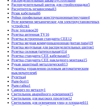
Распределительный шкаф пустотелый
8
Распределительный щиток для стройплощадки
5
Расцепитель независимый
3
Резак кабельный
6
Рейки профильные конструкционные/несущие
4
Реле времени механическое для электроустановочных
устройств
1
Реле тепловое
20
Розетка антенная TV
16
Розетка встроенная стандарта CEE
12
Розетка медная коммуникационная (витая пара)
19
Розетка модульная для распределительных щитов
1
Розетка силовая (штепсельная)
114
Розетка стандарта СЕЕ кабельная
15
Розетка стандарта СЕЕ накладного монтажа
15
Рукав защитный металлический
13
Рукоятка управления силовым автоматическим
выключателем
6
Рулетка
4
Рым-болт
1
Рым-гайка
1
Саморез по металлу
1
Светильник аварийного освещения
15
Светильник для высоких пролетов
12
Светильник для освещения улиц и площадей
11