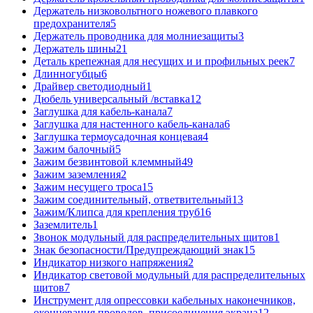
Держатель низковольтного ножевого плавкого
предохранителя
5
Держатель проводника для молниезащиты
3
Держатель шины
21
Деталь крепежная для несущих и и профильных реек
7
Длинногубцы
6
Драйвер светодиодный
1
Дюбель универсальный /вставка
12
Заглушка для кабель-канала
7
Заглушка для настенного кабель-канала
6
Заглушка термоусадочная концевая
4
Зажим балочный
5
Зажим безвинтовой клеммный
49
Зажим заземления
2
Зажим несущего троса
15
Зажим соединительный, ответвительный
13
Зажим/Клипса для крепления труб
16
Заземлитель
1
Звонок модульный для распределительных щитов
1
Знак безопасности/Предупреждающий знак
15
Индикатор низкого напряжения
2
Индикатор световой модульный для распределительных
щитов
7
Инструмент для опрессовки кабельных наконечников,
оконцевания проводов, присоединения экрана
12