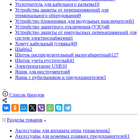
Уплотнитель для кабельного разъема
10
Устройства защиты от перенапряжений для
терминального оборудования
9
Устройство блокировки для модульных выключателей
1
Устройство защитного отключения (УЗО)
48
Устройство защиты от импульсных перенапряжений для
систем электроснабжения
1
Хомут кабельный (стяжка)
69
Шайба
2
Щиток распределительный малогабаритный
127
Щиток учета пустотелый
41
Электропитание USB
10
Ящик для инструментов
8
Ящик с рубильником и предохранителем
3
...
Список брендов
Разделы товаров
Аксессуары для аппарата цепи управления
2
Аксессуары для ножевых плавких предохранителей
1