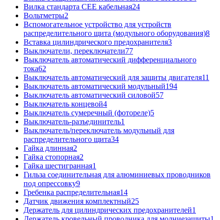
Вилка стандарта CEE кабельная
24
Вольтметры
2
Вспомогательное устройство для устройств
распределительного щита (модульного оборудования)
8
Вставка цилиндрического предохранителя
3
Выключатели, переключатели
77
Выключатель автоматический дифференциального
тока
62
Выключатель автоматический для защиты двигателя
11
Выключатель автоматический модульный
194
Выключатель автоматический силовой
57
Выключатель концевой
4
Выключатель сумеречный (фотореле)
5
Выключатель-разъединитель
1
Выключатель/переключатель модульный для
распределительного щита
34
Гайка длинная
2
Гайка стопорная
2
Гайка шестигранная
1
Гильза соединительная для алюминиевых проводников
под опрессовку
9
Гребенка распределительная
14
Датчик движения комплектный
25
Держатель для цилиндрических предохранителей
1
Держатель кровельный проводника для молниезащиты
1