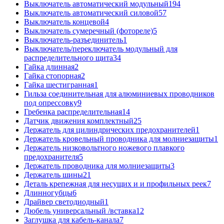
Выключатель автоматический модульный
194
Выключатель автоматический силовой
57
Выключатель концевой
4
Выключатель сумеречный (фотореле)
5
Выключатель-разъединитель
1
Выключатель/переключатель модульный для
распределительного щита
34
Гайка длинная
2
Гайка стопорная
2
Гайка шестигранная
1
Гильза соединительная для алюминиевых проводников
под опрессовку
9
Гребенка распределительная
14
Датчик движения комплектный
25
Держатель для цилиндрических предохранителей
1
Держатель кровельный проводника для молниезащиты
1
Держатель низковольтного ножевого плавкого
предохранителя
5
Держатель проводника для молниезащиты
3
Держатель шины
21
Деталь крепежная для несущих и и профильных реек
7
Длинногубцы
6
Драйвер светодиодный
1
Дюбель универсальный /вставка
12
Заглушка для кабель-канала
7