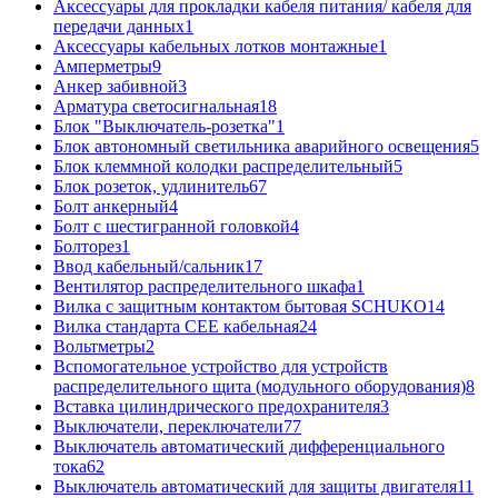
Аксессуары для прокладки кабеля питания/ кабеля для
передачи данных
1
Аксессуары кабельных лотков монтажные
1
Амперметры
9
Анкер забивной
3
Арматура светосигнальная
18
Блок "Выключатель-розетка"
1
Блок автономный светильника аварийного освещения
5
Блок клеммной колодки распределительный
5
Блок розеток, удлинитель
67
Болт анкерный
4
Болт с шестигранной головкой
4
Болторез
1
Ввод кабельный/сальник
17
Вентилятор распределительного шкафа
1
Вилка с защитным контактом бытовая SCHUKO
14
Вилка стандарта CEE кабельная
24
Вольтметры
2
Вспомогательное устройство для устройств
распределительного щита (модульного оборудования)
8
Вставка цилиндрического предохранителя
3
Выключатели, переключатели
77
Выключатель автоматический дифференциального
тока
62
Выключатель автоматический для защиты двигателя
11