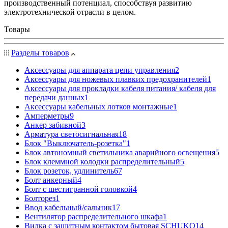
производственный потенциал, способствуя развитию
электротехнической отрасли в целом.
Товары
Разделы товаров
Аксессуары для аппарата цепи управления
2
Аксессуары для ножевых плавких предохранителей
1
Аксессуары для прокладки кабеля питания/ кабеля для
передачи данных
1
Аксессуары кабельных лотков монтажные
1
Амперметры
9
Анкер забивной
3
Арматура светосигнальная
18
Блок "Выключатель-розетка"
1
Блок автономный светильника аварийного освещения
5
Блок клеммной колодки распределительный
5
Блок розеток, удлинитель
67
Болт анкерный
4
Болт с шестигранной головкой
4
Болторез
1
Ввод кабельный/сальник
17
Вентилятор распределительного шкафа
1
Вилка с защитным контактом бытовая SCHUKO
14