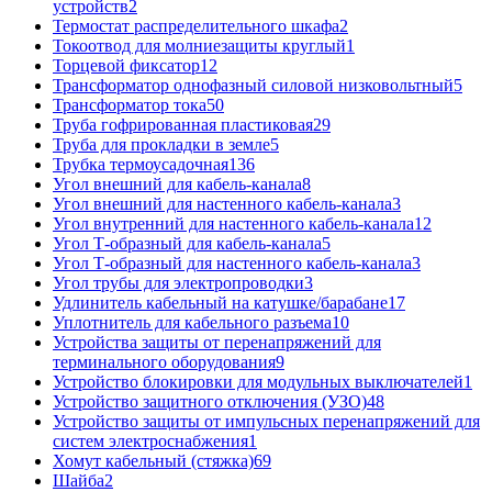
устройств
2
Термостат распределительного шкафа
2
Токоотвод для молниезащиты круглый
1
Торцевой фиксатор
12
Трансформатор однофазный силовой низковольтный
5
Трансформатор тока
50
Труба гофрированная пластиковая
29
Труба для прокладки в земле
5
Трубка термоусадочная
136
Угол внешний для кабель-канала
8
Угол внешний для настенного кабель-канала
3
Угол внутренний для настенного кабель-канала
12
Угол Т-образный для кабель-канала
5
Угол Т-образный для настенного кабель-канала
3
Угол трубы для электропроводки
3
Удлинитель кабельный на катушке/барабане
17
Уплотнитель для кабельного разъема
10
Устройства защиты от перенапряжений для
терминального оборудования
9
Устройство блокировки для модульных выключателей
1
Устройство защитного отключения (УЗО)
48
Устройство защиты от импульсных перенапряжений для
систем электроснабжения
1
Хомут кабельный (стяжка)
69
Шайба
2