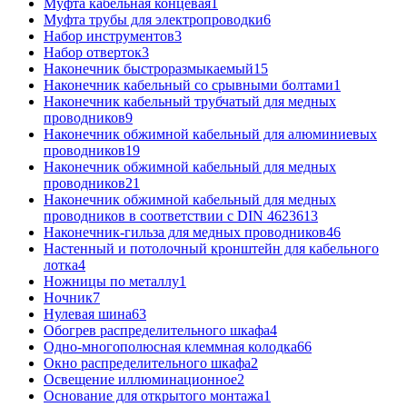
Муфта кабельная концевая
1
Муфта трубы для электропроводки
6
Набор инструментов
3
Набор отверток
3
Наконечник быстроразмыкаемый
15
Наконечник кабельный со срывными болтами
1
Наконечник кабельный трубчатый для медных
проводников
9
Наконечник обжимной кабельный для алюминиевых
проводников
19
Наконечник обжимной кабельный для медных
проводников
21
Наконечник обжимной кабельный для медных
проводников в соответствии с DIN 46236
13
Наконечник-гильза для медных проводников
46
Настенный и потолочный кронштейн для кабельного
лотка
4
Ножницы по металлу
1
Ночник
7
Нулевая шина
63
Обогрев распределительного шкафа
4
Одно-многополюсная клеммная колодка
66
Окно распределительного шкафа
2
Освещение иллюминационное
2
Основание для открытого монтажа
1