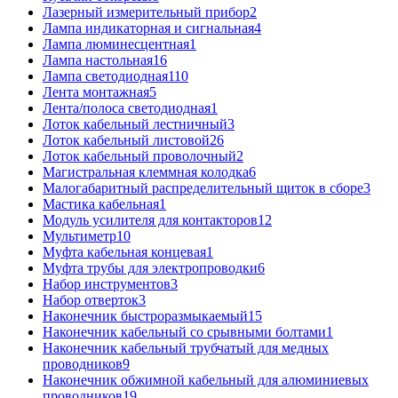
Лазерный измерительный прибор
2
Лампа индикаторная и сигнальная
4
Лампа люминесцентная
1
Лампа настольная
16
Лампа светодиодная
110
Лента монтажная
5
Лента/полоса светодиодная
1
Лоток кабельный лестничный
3
Лоток кабельный листовой
26
Лоток кабельный проволочный
2
Магистральная клеммная колодка
6
Малогабаритный распределительный щиток в сборе
3
Мастика кабельная
1
Модуль усилителя для контакторов
12
Мультиметр
10
Муфта кабельная концевая
1
Муфта трубы для электропроводки
6
Набор инструментов
3
Набор отверток
3
Наконечник быстроразмыкаемый
15
Наконечник кабельный со срывными болтами
1
Наконечник кабельный трубчатый для медных
проводников
9
Наконечник обжимной кабельный для алюминиевых
проводников
19