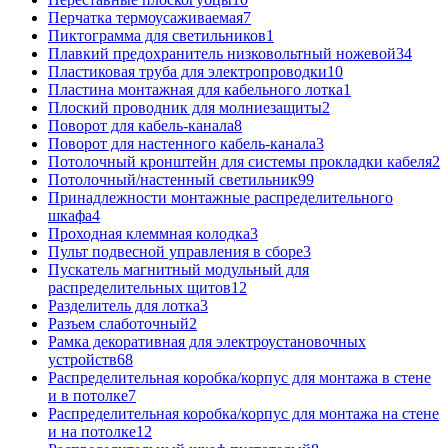
Перчатка термоусаживаемая
7
Пиктограмма для светильников
1
Плавкий предохранитель низковольтный ножевой
34
Пластиковая труба для электропроводки
10
Пластина монтажная для кабельного лотка
1
Плоский проводник для молниезащиты
2
Поворот для кабель-канала
8
Поворот для настенного кабель-канала
3
Потолочный кронштейн для системы прокладки кабеля
2
Потолочный/настенный светильник
99
Принадлежности монтажные распределительного
шкафа
4
Проходная клеммная колодка
3
Пульт подвесной управления в сборе
3
Пускатель магнитный модульный для
распределительных щитов
12
Разделитель для лотка
3
Разъем слаботочный
2
Рамка декоративная для электроустановочных
устройств
68
Распределительная коробка/корпус для монтажа в стене
и в потолке
7
Распределительная коробка/корпус для монтажа на стене
и на потолке
12