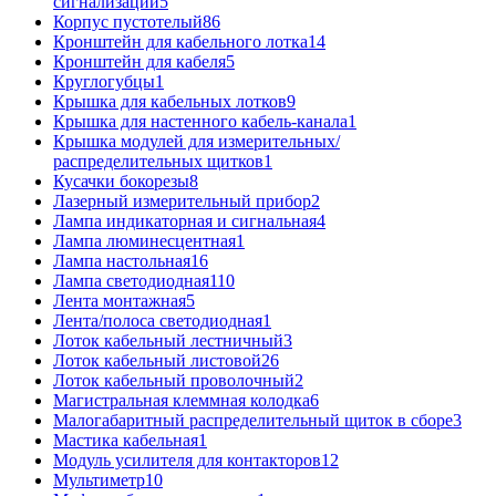
сигнализации
5
Корпус пустотелый
86
Кронштейн для кабельного лотка
14
Кронштейн для кабеля
5
Круглогубцы
1
Крышка для кабельных лотков
9
Крышка для настенного кабель-канала
1
Крышка модулей для измерительных/
распределительных щитков
1
Кусачки бокорезы
8
Лазерный измерительный прибор
2
Лампа индикаторная и сигнальная
4
Лампа люминесцентная
1
Лампа настольная
16
Лампа светодиодная
110
Лента монтажная
5
Лента/полоса светодиодная
1
Лоток кабельный лестничный
3
Лоток кабельный листовой
26
Лоток кабельный проволочный
2
Магистральная клеммная колодка
6
Малогабаритный распределительный щиток в сборе
3
Мастика кабельная
1
Модуль усилителя для контакторов
12
Мультиметр
10