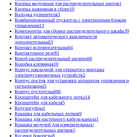
Кнопка модульная для распределительных щитов
1
Кнопка нажимная в сборе
10
Колодка удлинителя
3
Комбинированный пускатель с электронным блоком
управления
13
Компоненты для сборки распределительного шкафа
39
Контакт автоматического выключателя
дополнительный
3
Контакт вспомогательный
4
Контакторное реле
81
Короб распределительный щелевой
8
Коробка клеммная
10
Корпус накладной для открытого монтажа
электроустановочных устройств
2
Корпус постов для установки аппаратов управления и
сигнализации
5
Корпус пустотелый
86
Кронштейн для кабельного лотка
14
Кронштейн для кабеля
5
Круглогубцы
1
Крышка для кабельных лотков
9
Крышка для настенного кабель-канала
1
Крышка модулей для измерительных/
распределительных щитков
1
Кусачки бокорезы
8