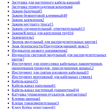
Заглушка для настенного кабель-канала
6
Заглушка термоусадочная концевая
4
Зажим балочный
5
Зажим безвинтовой клеммный
49
Зажим заземления
2
Зажим несущего троса
15
Зажим соединительный, ответвительный
13
Зажим/Клипса для крепления труб
16
Заземлитель
1
Звонок модульный для распределительных щитов
1
Знак безопасности/Предупреждающий знак
15
Индикатор низкого напряжения
2
Индикатор световой модульный для распределительных
щитов
7
Инструмент для опрессовки кабельных наконечников,
оконцевания проводов, присоединения экрана
12
Инструмент для снятия изоляции кабельный
3
Инструмент монтажный для кабельных стяжек
1
Кабель-канал
55
Кабель-канал напольный
1
Кабель-канал настенный (парапетный)
4
Катушка управления пускателя, контактора
3
Клемма шинная
1
Клещи токоизмерительные
3
Ключ Кобра переставной
1