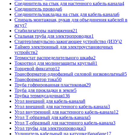
Соединитель на стык для настенного кабель-канала
4
Соединитель провода
6
Соединитель/накладка на стык для кабель-канала
6
Спираль монтажная, рукав для объединения кабелей в
жгут
7
Стабилизаторы напряжения
21
Стальная труба для электропроводки
1
Стартер/импульсно-зажигающее устройство (ИЗУ)
2
Таймер электронный для электроустановочных
устройств
2
Термостат распределительного шкафа
2
Токоотвод для молниезащиты круглый
1
Торцевой фиксатор
12
Трансформатор однофазный силовой низковольтный
5
Трансформатор тока
50
Труба гофрированная пластиковая
29
Труба для прокладки в земле
5
Трубка термоусадочная
136
Угол внешний для кабель-канала
8
Угол внешний для настенного кабель-канала
3
Угол внутренний для настенного кабель-канала
12
Угол Т-образный для кабель-канала
5
Угол Т-образный для настенного кабель-канала
3
Угол трубы для электропроводки
3
Удлинитель кабельный на катушке/барабане
17