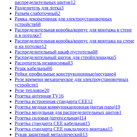
распределительных щитов
12
Разделитель для лотка
3
Разъем слаботочный
2
Рамка декоративная для электроустановочных
устройств
68
Распределительная коробка/корпус для монтажа в стене
и в потолке
7
Распределительная коробка/корпус для монтажа на стене
и на потолке
12
Распределительный шкаф пустотелый
8
Распределительный щиток для стройплощадки
5
Расцепитель независимый
3
Резак кабельный
6
Рейки профильные конструкционные/несущие
4
Реле времени механическое для электроустановочных
устройств
1
Реле тепловое
20
Розетка антенная TV
16
Розетка встроенная стандарта CEE
12
Розетка медная коммуникационная (витая пара)
19
Розетка модульная для распределительных щитов
1
Розетка силовая (штепсельная)
114
Розетка стандарта СЕЕ кабельная
15
Розетка стандарта СЕЕ накладного монтажа
15
Рукав защитный металлический
13