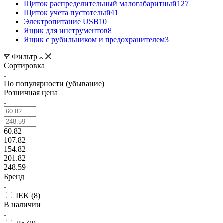
Щиток распределительный малогабаритный
127
Щиток учета пустотелый
41
Электропитание USB
10
Ящик для инструментов
8
Ящик с рубильником и предохранителем
3
Фильтр
Сортировка
По популярности (убывание)
Розничная цена
60.82
107.82
154.82
201.82
248.59
Бренд
IEK (
8
)
В наличии