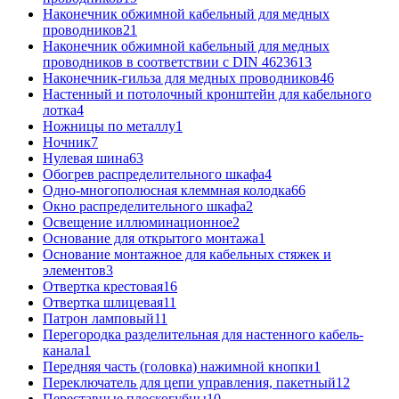
Наконечник обжимной кабельный для медных
проводников
21
Наконечник обжимной кабельный для медных
проводников в соответствии с DIN 46236
13
Наконечник-гильза для медных проводников
46
Настенный и потолочный кронштейн для кабельного
лотка
4
Ножницы по металлу
1
Ночник
7
Нулевая шина
63
Обогрев распределительного шкафа
4
Одно-многополюсная клеммная колодка
66
Окно распределительного шкафа
2
Освещение иллюминационное
2
Основание для открытого монтажа
1
Основание монтажное для кабельных стяжек и
элементов
3
Отвертка крестовая
16
Отвертка шлицевая
11
Патрон ламповый
11
Перегородка разделительная для настенного кабель-
канала
1
Передняя часть (головка) нажимной кнопки
1
Переключатель для цепи управления, пакетный
12
Переставные плоскогубцы
10