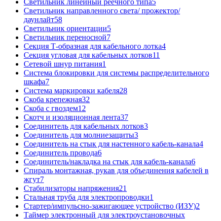
Светильник линейный реечного типа
5
Светильник направленного света/ прожектор/
даунлайт
58
Светильник ориентации
5
Светильник переносной
7
Секция Т-образная для кабельного лотка
4
Секция угловая для кабельных лотков
11
Сетевой шнур питания
1
Система блокировки для системы распределительного
шкафа
7
Система маркировки кабеля
28
Скоба крепежная
32
Скоба с гвоздем
12
Скотч и изоляционная лента
37
Соединитель для кабельных лотков
3
Соединитель для молниезащиты
3
Соединитель на стык для настенного кабель-канала
4
Соединитель провода
6
Соединитель/накладка на стык для кабель-канала
6
Спираль монтажная, рукав для объединения кабелей в
жгут
7
Стабилизаторы напряжения
21
Стальная труба для электропроводки
1
Стартер/импульсно-зажигающее устройство (ИЗУ)
2
Таймер электронный для электроустановочных