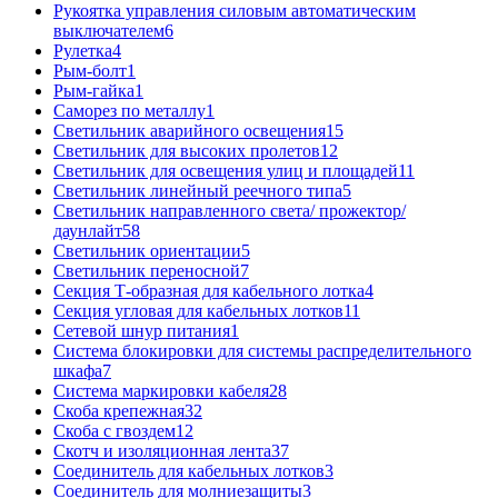
Рукоятка управления силовым автоматическим
выключателем
6
Рулетка
4
Рым-болт
1
Рым-гайка
1
Саморез по металлу
1
Светильник аварийного освещения
15
Светильник для высоких пролетов
12
Светильник для освещения улиц и площадей
11
Светильник линейный реечного типа
5
Светильник направленного света/ прожектор/
даунлайт
58
Светильник ориентации
5
Светильник переносной
7
Секция Т-образная для кабельного лотка
4
Секция угловая для кабельных лотков
11
Сетевой шнур питания
1
Система блокировки для системы распределительного
шкафа
7
Система маркировки кабеля
28
Скоба крепежная
32
Скоба с гвоздем
12
Скотч и изоляционная лента
37
Соединитель для кабельных лотков
3
Соединитель для молниезащиты
3