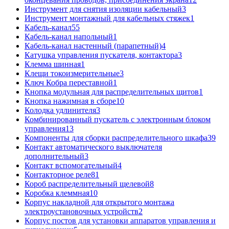
Инструмент для снятия изоляции кабельный
3
Инструмент монтажный для кабельных стяжек
1
Кабель-канал
55
Кабель-канал напольный
1
Кабель-канал настенный (парапетный)
4
Катушка управления пускателя, контактора
3
Клемма шинная
1
Клещи токоизмерительные
3
Ключ Кобра переставной
1
Кнопка модульная для распределительных щитов
1
Кнопка нажимная в сборе
10
Колодка удлинителя
3
Комбинированный пускатель с электронным блоком
управления
13
Компоненты для сборки распределительного шкафа
39
Контакт автоматического выключателя
дополнительный
3
Контакт вспомогательный
4
Контакторное реле
81
Короб распределительный щелевой
8
Коробка клеммная
10
Корпус накладной для открытого монтажа
электроустановочных устройств
2
Корпус постов для установки аппаратов управления и