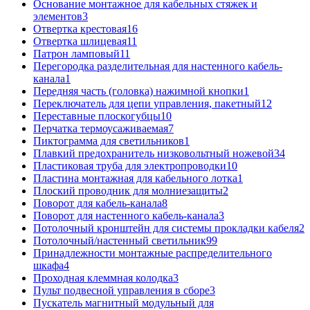
Основание монтажное для кабельных стяжек и
элементов
3
Отвертка крестовая
16
Отвертка шлицевая
11
Патрон ламповый
11
Перегородка разделительная для настенного кабель-
канала
1
Передняя часть (головка) нажимной кнопки
1
Переключатель для цепи управления, пакетный
12
Переставные плоскогубцы
10
Перчатка термоусаживаемая
7
Пиктограмма для светильников
1
Плавкий предохранитель низковольтный ножевой
34
Пластиковая труба для электропроводки
10
Пластина монтажная для кабельного лотка
1
Плоский проводник для молниезащиты
2
Поворот для кабель-канала
8
Поворот для настенного кабель-канала
3
Потолочный кронштейн для системы прокладки кабеля
2
Потолочный/настенный светильник
99
Принадлежности монтажные распределительного
шкафа
4
Проходная клеммная колодка
3
Пульт подвесной управления в сборе
3
Пускатель магнитный модульный для