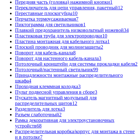
Передняя часть (головка) нажимной кнопки
1
Переключатель для цепи управления, пакетный
12
Переставные плоскогубцы
10
Перчатка термоусаживаемая
7
Пиктограмма для светильников
1
Плавкий предохранитель низковольтный ножевой
34
Пластиковая труба для электропроводки
10
Пластина монтажная для кабельного лотка
1
Плоский проводник для молниезащиты
2
Поворот для кабель-канала
8
Поворот для настенного кабель-канала
3
Потолочный кронштейн для системы прокладки кабеля
2
Потолочный/настенный светильник
99
Принадлежности монтажные распределительного
шкафа
4
Проходная клеммная колодка
3
Пульт подвесной управления в сборе
3
Пускатель магнитный модульный для
распределительных щитов
12
Разделитель для лотка
3
Разъем слаботочный
2
Рамка декоративная для электроустановочных
устройств
68
Распределительная коробка/корпус для монтажа в стене
и в потолке
7