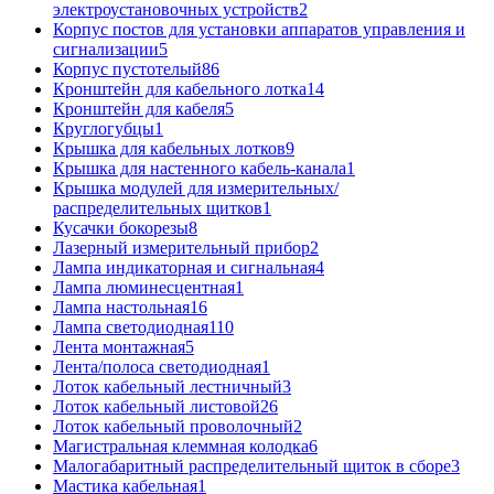
электроустановочных устройств
2
Корпус постов для установки аппаратов управления и
сигнализации
5
Корпус пустотелый
86
Кронштейн для кабельного лотка
14
Кронштейн для кабеля
5
Круглогубцы
1
Крышка для кабельных лотков
9
Крышка для настенного кабель-канала
1
Крышка модулей для измерительных/
распределительных щитков
1
Кусачки бокорезы
8
Лазерный измерительный прибор
2
Лампа индикаторная и сигнальная
4
Лампа люминесцентная
1
Лампа настольная
16
Лампа светодиодная
110
Лента монтажная
5
Лента/полоса светодиодная
1
Лоток кабельный лестничный
3
Лоток кабельный листовой
26
Лоток кабельный проволочный
2
Магистральная клеммная колодка
6
Малогабаритный распределительный щиток в сборе
3
Мастика кабельная
1