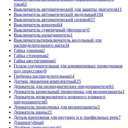
тока
62
Выключатель автоматический для защиты двигателя
11
Выключатель автоматический модульный
194
Выключатель автоматический силовой
57
Выключатель концевой
4
Выключатель сумеречный (фотореле)
5
Выключатель-разъединитель
1
Выключатель/переключатель модульный для
распределительного щита
34
Гайка длинная
2
Гайка стопорная
2
Гайка шестигранная
1
Гильза соединительная для алюминиевых проводников
под опрессовку
9
Гребенка распределительная
14
Датчик движения комплектный
25
Держатель для цилиндрических предохранителей
1
Держатель кровельный проводника для молниезащиты
1
Держатель низковольтного ножевого плавкого
предохранителя
5
Держатель проводника для молниезащиты
3
Держатель шины
21
Деталь крепежная для несущих и и профильных реек
7
Длинногубцы
6
Драйвер светодиодный
1