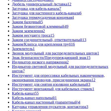
Дюбель универсальный /вставка
12
Заглушка для кабель-канала
7
Заглушка для настенного кабель-канала
6
Заглушка термоусадочная концевая
4
Зажим балочный
5
Зажим безвинтовой клеммный
49
Зажим заземления
2
Зажим несущего троса
15
Зажим соединительный, ответвительный
13
Зажим/Клипса для крепления труб
16
Заземлитель
1
Звонок модульный для распределительных щитов
1
Знак безопасности/Предупреждающий знак
15
Индикатор низкого напряжения
2
Индикатор световой модульный для распределительных
щитов
7
Инструмент для опрессовки кабельных наконечников,
оконцевания проводов, присоединения экрана
12
Инструмент для снятия изоляции кабельный
3
Инструмент монтажный для кабельных стяжек
1
Кабель-канал
55
Кабель-канал напольный
1
Кабель-канал настенный (парапетный)
4
Катушка управления пускателя, контактора
3