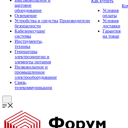
Высоковольтное и
Как купить
щитовое
Ко
оборудование
Условия
Освещение
оплаты
Устройства и средства
Производители
Условия
безопасности
доставки
Кабеленесущие
Гарантия
системы
на товар
Инструменты,
техника
Генераторы
электроэнергии и
элементы питания
Низковольтное и
промышленное
электрооборудование
Связь,
телекоммуникации