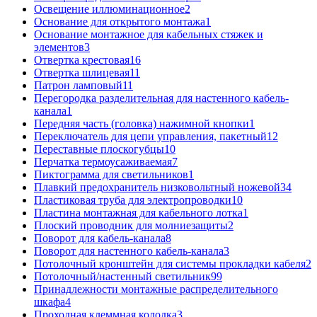
Освещение иллюминационное
2
Основание для открытого монтажа
1
Основание монтажное для кабельных стяжек и
элементов
3
Отвертка крестовая
16
Отвертка шлицевая
11
Патрон ламповый
11
Перегородка разделительная для настенного кабель-
канала
1
Передняя часть (головка) нажимной кнопки
1
Переключатель для цепи управления, пакетный
12
Переставные плоскогубцы
10
Перчатка термоусаживаемая
7
Пиктограмма для светильников
1
Плавкий предохранитель низковольтный ножевой
34
Пластиковая труба для электропроводки
10
Пластина монтажная для кабельного лотка
1
Плоский проводник для молниезащиты
2
Поворот для кабель-канала
8
Поворот для настенного кабель-канала
3
Потолочный кронштейн для системы прокладки кабеля
2
Потолочный/настенный светильник
99
Принадлежности монтажные распределительного
шкафа
4
Проходная клеммная колодка
3