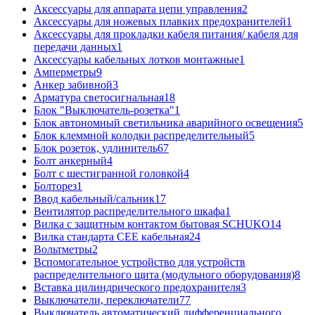
Аксессуары для аппарата цепи управления
2
Аксессуары для ножевых плавких предохранителей
1
Аксессуары для прокладки кабеля питания/ кабеля для
передачи данных
1
Аксессуары кабельных лотков монтажные
1
Амперметры
9
Анкер забивной
3
Арматура светосигнальная
18
Блок "Выключатель-розетка"
1
Блок автономный светильника аварийного освещения
5
Блок клеммной колодки распределительный
5
Блок розеток, удлинитель
67
Болт анкерный
4
Болт с шестигранной головкой
4
Болторез
1
Ввод кабельный/сальник
17
Вентилятор распределительного шкафа
1
Вилка с защитным контактом бытовая SCHUKO
14
Вилка стандарта CEE кабельная
24
Вольтметры
2
Вспомогательное устройство для устройств
распределительного щита (модульного оборудования)
8
Вставка цилиндрического предохранителя
3
Выключатели, переключатели
77
Выключатель автоматический дифференциального