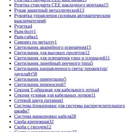
Розетка стандарта СЕЕ накладного монтажа
15
Рукав защитный металлический
13
Рукоятка управления силовым автоматическим
выключателем
6
Рулетка
4
Рым-болт
1
Рым-гайка
1
Саморез по металлу
1
Светильник аварийного освещения
15
Светильник для высоких пролетов
12
Светильник для освещения улиц и площадей
11
Светильник линейный реечного типа
5
Светильник направленного света/ прожектор/
даунлайт
58
Светильник ориентации
5
Светильник переносной
7
Секция Т-образная для кабельного лотка
4
Секция угловая для кабельных лотков
11
Сетевой шнур питания
1
Система блокировки для системы распределительного
шкафа
7
Система маркировки кабеля
28
Скоба крепежная
32
Скоба с гвоздем
12