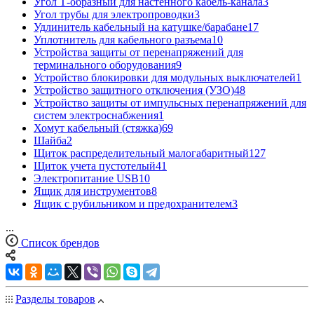
Угол Т-образный для настенного кабель-канала
3
Угол трубы для электропроводки
3
Удлинитель кабельный на катушке/барабане
17
Уплотнитель для кабельного разъема
10
Устройства защиты от перенапряжений для
терминального оборудования
9
Устройство блокировки для модульных выключателей
1
Устройство защитного отключения (УЗО)
48
Устройство защиты от импульсных перенапряжений для
систем электроснабжения
1
Хомут кабельный (стяжка)
69
Шайба
2
Щиток распределительный малогабаритный
127
Щиток учета пустотелый
41
Электропитание USB
10
Ящик для инструментов
8
Ящик с рубильником и предохранителем
3
...
Список брендов
Разделы товаров