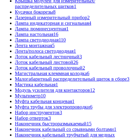
Крышка модулей для измерительных/
распределительных щитков
1
Кусачки бокорезы
8
Лазерный измерительный прибор
2
Лампа индикаторная и сигнальная
4
Лампа люминесцентная
1
Лампа настольная
16
Лампа светодиодная
110
Лента монтажная
5
Лента/полоса светодиодная
1
Лоток кабельный лестничный
3
Лоток кабельный листовой
26
Лоток кабельный проволочный
2
Магистральная клеммная колодка
6
Малогабаритный распределительный щиток в сборе
3
Мастика кабельная
1
Модуль усилителя для контакторов
12
Мультиметр
10
Муфта кабельная концевая
1
Муфта трубы для электропроводки
6
Набор инструментов
3
Набор отверток
3
Наконечник быстроразмыкаемый
15
Наконечник кабельный со срывными болтами
1
Наконечник кабельный трубчатый для медных