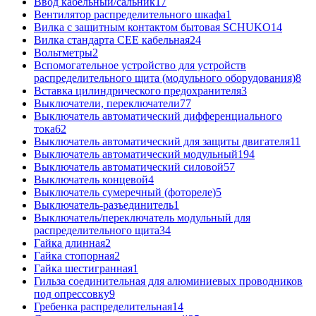
Ввод кабельный/сальник
17
Вентилятор распределительного шкафа
1
Вилка с защитным контактом бытовая SCHUKO
14
Вилка стандарта CEE кабельная
24
Вольтметры
2
Вспомогательное устройство для устройств
распределительного щита (модульного оборудования)
8
Вставка цилиндрического предохранителя
3
Выключатели, переключатели
77
Выключатель автоматический дифференциального
тока
62
Выключатель автоматический для защиты двигателя
11
Выключатель автоматический модульный
194
Выключатель автоматический силовой
57
Выключатель концевой
4
Выключатель сумеречный (фотореле)
5
Выключатель-разъединитель
1
Выключатель/переключатель модульный для
распределительного щита
34
Гайка длинная
2
Гайка стопорная
2
Гайка шестигранная
1
Гильза соединительная для алюминиевых проводников
под опрессовку
9
Гребенка распределительная
14