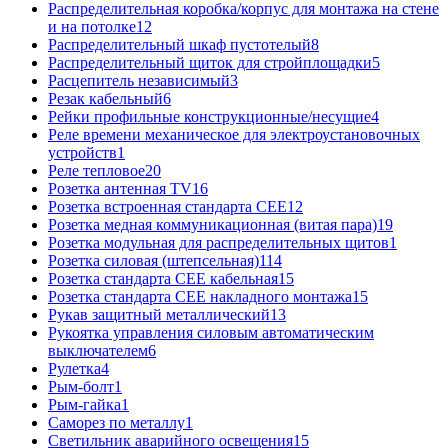
Распределительная коробка/корпус для монтажа на стене
и на потолке
12
Распределительный шкаф пустотелый
8
Распределительный щиток для стройплощадки
5
Расцепитель независимый
3
Резак кабельный
6
Рейки профильные конструкционные/несущие
4
Реле времени механическое для электроустановочных
устройств
1
Реле тепловое
20
Розетка антенная TV
16
Розетка встроенная стандарта CEE
12
Розетка медная коммуникационная (витая пара)
19
Розетка модульная для распределительных щитов
1
Розетка силовая (штепсельная)
114
Розетка стандарта СЕЕ кабельная
15
Розетка стандарта СЕЕ накладного монтажа
15
Рукав защитный металлический
13
Рукоятка управления силовым автоматическим
выключателем
6
Рулетка
4
Рым-болт
1
Рым-гайка
1
Саморез по металлу
1
Светильник аварийного освещения
15