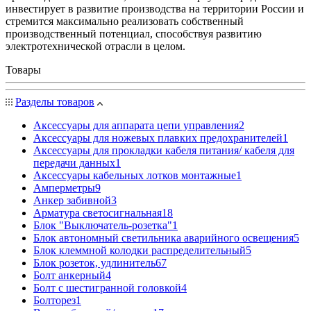
инвестирует в развитие производства на территории России и
стремится максимально реализовать собственный
производственный потенциал, способствуя развитию
электротехнической отрасли в целом.
Товары
Разделы товаров
Аксессуары для аппарата цепи управления
2
Аксессуары для ножевых плавких предохранителей
1
Аксессуары для прокладки кабеля питания/ кабеля для
передачи данных
1
Аксессуары кабельных лотков монтажные
1
Амперметры
9
Анкер забивной
3
Арматура светосигнальная
18
Блок "Выключатель-розетка"
1
Блок автономный светильника аварийного освещения
5
Блок клеммной колодки распределительный
5
Блок розеток, удлинитель
67
Болт анкерный
4
Болт с шестигранной головкой
4
Болторез
1