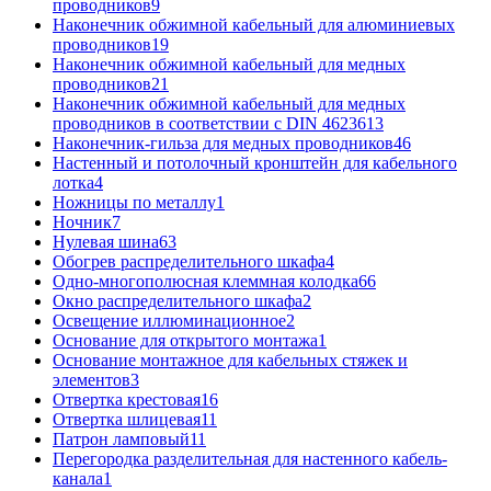
проводников
9
Наконечник обжимной кабельный для алюминиевых
проводников
19
Наконечник обжимной кабельный для медных
проводников
21
Наконечник обжимной кабельный для медных
проводников в соответствии с DIN 46236
13
Наконечник-гильза для медных проводников
46
Настенный и потолочный кронштейн для кабельного
лотка
4
Ножницы по металлу
1
Ночник
7
Нулевая шина
63
Обогрев распределительного шкафа
4
Одно-многополюсная клеммная колодка
66
Окно распределительного шкафа
2
Освещение иллюминационное
2
Основание для открытого монтажа
1
Основание монтажное для кабельных стяжек и
элементов
3
Отвертка крестовая
16
Отвертка шлицевая
11
Патрон ламповый
11
Перегородка разделительная для настенного кабель-
канала
1