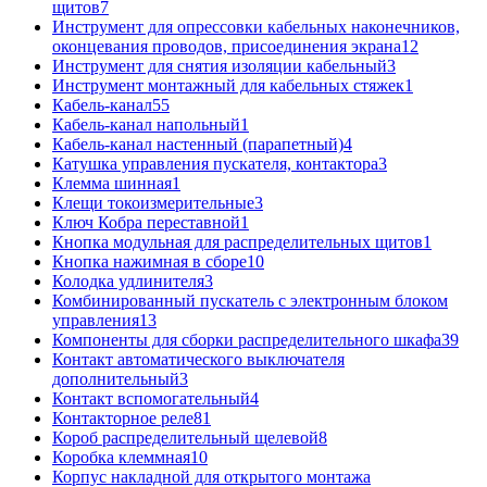
щитов
7
Инструмент для опрессовки кабельных наконечников,
оконцевания проводов, присоединения экрана
12
Инструмент для снятия изоляции кабельный
3
Инструмент монтажный для кабельных стяжек
1
Кабель-канал
55
Кабель-канал напольный
1
Кабель-канал настенный (парапетный)
4
Катушка управления пускателя, контактора
3
Клемма шинная
1
Клещи токоизмерительные
3
Ключ Кобра переставной
1
Кнопка модульная для распределительных щитов
1
Кнопка нажимная в сборе
10
Колодка удлинителя
3
Комбинированный пускатель с электронным блоком
управления
13
Компоненты для сборки распределительного шкафа
39
Контакт автоматического выключателя
дополнительный
3
Контакт вспомогательный
4
Контакторное реле
81
Короб распределительный щелевой
8
Коробка клеммная
10
Корпус накладной для открытого монтажа