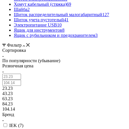
Хомут кабельный (стяжка)
69
Шайба
2
Щиток распределительный малогабаритный
127
Щиток учета пустотелый
41
Электропитание USB
10
Ящик для инструментов
8
Ящик с рубильником и предохранителем
3
Фильтр
Сортировка
По популярности (убывание)
Розничная цена
23.23
43.23
63.23
84.23
104.14
Бренд
IEK (
7
)