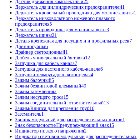
Датчик движения комплектный
25
Держатель для цилиндрических предохранителей
1
Держатель кровельный проводника для молниезащиты
1
Держатель низковольтного ножевого плавкого
предохранителя
5
Держатель проводника для молниезащиты
3
Держатель шины
21
Деталь крепежная для несущих и и профильных реек
7
Длинногубцы
6
Драйвер светодиодный
1
Дюбель универсальный /вставка
12
Заглушка для кабель-канала
7
Заглушка для настенного кабель-канала
6
Заглушка термоусадочная концевая
4
Зажим балочный
5
Зажим безвинтовой клеммный
49
Зажим заземления
2
Зажим несущего троса
15
Зажим соединительный, ответвительный
13
Зажим/Клипса для крепления труб
16
Заземлитель
1
Звонок модульный для распределительных щитов
1
Знак безопасности/Предупреждающий знак
15
Индикатор низкого напряжения
2
Индикатор световой модульный для распределительных