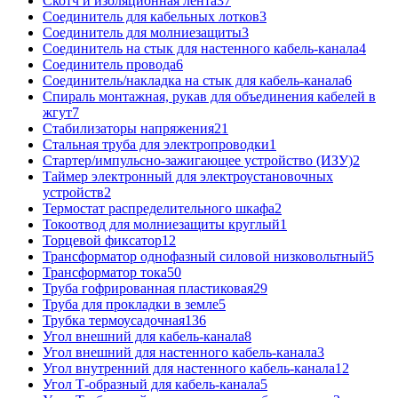
Скотч и изоляционная лента
37
Соединитель для кабельных лотков
3
Соединитель для молниезащиты
3
Соединитель на стык для настенного кабель-канала
4
Соединитель провода
6
Соединитель/накладка на стык для кабель-канала
6
Спираль монтажная, рукав для объединения кабелей в
жгут
7
Стабилизаторы напряжения
21
Стальная труба для электропроводки
1
Стартер/импульсно-зажигающее устройство (ИЗУ)
2
Таймер электронный для электроустановочных
устройств
2
Термостат распределительного шкафа
2
Токоотвод для молниезащиты круглый
1
Торцевой фиксатор
12
Трансформатор однофазный силовой низковольтный
5
Трансформатор тока
50
Труба гофрированная пластиковая
29
Труба для прокладки в земле
5
Трубка термоусадочная
136
Угол внешний для кабель-канала
8
Угол внешний для настенного кабель-канала
3
Угол внутренний для настенного кабель-канала
12
Угол Т-образный для кабель-канала
5