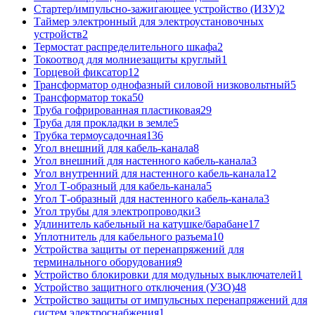
Стартер/импульсно-зажигающее устройство (ИЗУ)
2
Таймер электронный для электроустановочных
устройств
2
Термостат распределительного шкафа
2
Токоотвод для молниезащиты круглый
1
Торцевой фиксатор
12
Трансформатор однофазный силовой низковольтный
5
Трансформатор тока
50
Труба гофрированная пластиковая
29
Труба для прокладки в земле
5
Трубка термоусадочная
136
Угол внешний для кабель-канала
8
Угол внешний для настенного кабель-канала
3
Угол внутренний для настенного кабель-канала
12
Угол Т-образный для кабель-канала
5
Угол Т-образный для настенного кабель-канала
3
Угол трубы для электропроводки
3
Удлинитель кабельный на катушке/барабане
17
Уплотнитель для кабельного разъема
10
Устройства защиты от перенапряжений для
терминального оборудования
9
Устройство блокировки для модульных выключателей
1
Устройство защитного отключения (УЗО)
48
Устройство защиты от импульсных перенапряжений для
систем электроснабжения
1