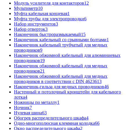
Модуль усилителя для контакторов
12
Мультиметр
10
Муфта кабельная концевая
1
Муфта трубы для электропроводки
6
Набор инструментов
3
Набор отверток
3
Наконечник быстроразмыкаемый
15
Наконечник кабельный со срывными болтами
1
Наконечник кабельный трубчатый для медных
проводников
9
Наконечник обжимной кабельный для алюминиевых
проводников
19
Наконечник обжимной кабельный для медных
проводников
21
Наконечник обжимной кабельный для медных
проводников в соответствии с DIN 46236
13
Наконечник-гильза для медных проводников
46
Настенный и потолочный кронштейн для кабельного
лотка
4
Ножницы по металлу
1
Ночник
7
Нулевая шина
63
Обогрев распределительного шкафа
4
Одно-многополюсная клеммная колодка
66
Окно распределительного шкафа
2