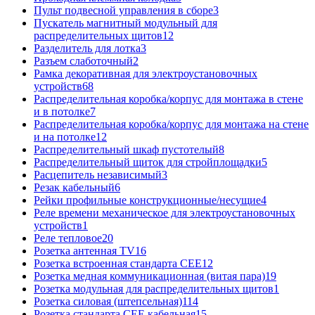
Пульт подвесной управления в сборе
3
Пускатель магнитный модульный для
распределительных щитов
12
Разделитель для лотка
3
Разъем слаботочный
2
Рамка декоративная для электроустановочных
устройств
68
Распределительная коробка/корпус для монтажа в стене
и в потолке
7
Распределительная коробка/корпус для монтажа на стене
и на потолке
12
Распределительный шкаф пустотелый
8
Распределительный щиток для стройплощадки
5
Расцепитель независимый
3
Резак кабельный
6
Рейки профильные конструкционные/несущие
4
Реле времени механическое для электроустановочных
устройств
1
Реле тепловое
20
Розетка антенная TV
16
Розетка встроенная стандарта CEE
12
Розетка медная коммуникационная (витая пара)
19
Розетка модульная для распределительных щитов
1
Розетка силовая (штепсельная)
114
Розетка стандарта СЕЕ кабельная
15