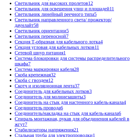
Светильник для высоких пролетов
12
Светильник для освещения улиц и площадей
11
Светильник линейный реечного типа
5
Светильник направленного света/ прожектор/
даунлайт
58
Светильник ориентации
5
Светильник переносной
7
Секция Т-образная для кабельного лотка
4
Секция угловая для кабельных лотков
11
Сетевой шнур питания
1
Система блокировки для системы распределительного
шкафа
7
Система маркировки кабеля
28
Скоба крепежная
32
Скоба с гвоздем
12
Скотч и изоляционная лента
37
Соединитель для кабельных лотков
3
Соединитель для молниезащиты
3
Соединитель на стык для настенного кабель-канала
4
Соединитель провода
6
Соединитель/накладка на стык для кабель-канала
6
Спираль монтажная, рукав для объединения кабелей в
жгут
7
Стабилизаторы напряжения
21
Стальная труба для электропроводки
1