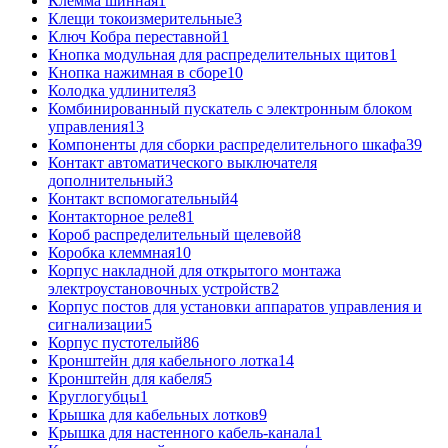
Клемма шинная
1
Клещи токоизмерительные
3
Ключ Кобра переставной
1
Кнопка модульная для распределительных щитов
1
Кнопка нажимная в сборе
10
Колодка удлинителя
3
Комбинированный пускатель с электронным блоком
управления
13
Компоненты для сборки распределительного шкафа
39
Контакт автоматического выключателя
дополнительный
3
Контакт вспомогательный
4
Контакторное реле
81
Короб распределительный щелевой
8
Коробка клеммная
10
Корпус накладной для открытого монтажа
электроустановочных устройств
2
Корпус постов для установки аппаратов управления и
сигнализации
5
Корпус пустотелый
86
Кронштейн для кабельного лотка
14
Кронштейн для кабеля
5
Круглогубцы
1
Крышка для кабельных лотков
9
Крышка для настенного кабель-канала
1