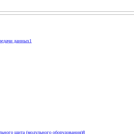
ередачи данных
1
льного щита (модульного оборудования)
8