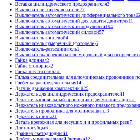
Вставка цилиндрического предохранителя
3
Выключатели, переключатели
77
Выключатель автоматический дифференциального тока
6
Выключатель автоматический для защиты двигателя
11
Выключатель автоматический модульный
194
Выключатель автоматический силовой
57
Выключатель концевой
4
Выключатель сумеречный (фотореле)
5
Выключатель-разъединитель
1
Выключатель/переключатель модульный для распределит
Гайка длинная
2
Гайка стопорная
2
Гайка шестигранная
1
Гильза соединительная для алюминиевых проводников по
Гребенка распределительная
14
Датчик движения комплектный
25
Держатель для цилиндрических предохранителей
1
Держатель кровельный проводника для молниезащиты
1
Держатель низковольтного ножевого плавкого предохран
Держатель проводника для молниезащиты
3
Держатель шины
21
Деталь крепежная для несущих и и профильных реек
7
Длинногубцы
6
Драйвер светодиодный
1
Дюбель универсальный /вставка
12