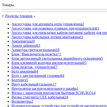
Товары
Разделы товаров
Аксессуары для аппарата цепи управления
2
Аксессуары для ножевых плавких предохранителей
1
Аксессуары для прокладки кабеля питания/ кабеля для п
Аксессуары кабельных лотков монтажные
1
Амперметры
9
Анкер забивной
3
Арматура светосигнальная
18
Блок "Выключатель-розетка"
1
Блок автономный светильника аварийного освещения
5
Блок клеммной колодки распределительный
5
Блок розеток, удлинитель
67
Болт анкерный
4
Болт с шестигранной головкой
4
Болторез
1
Ввод кабельный/сальник
17
Вентилятор распределительного шкафа
1
Вилка с защитным контактом бытовая SCHUKO
14
Вилка стандарта CEE кабельная
24
Вольтметры
2
Вспомогательное устройство для устройств распределите