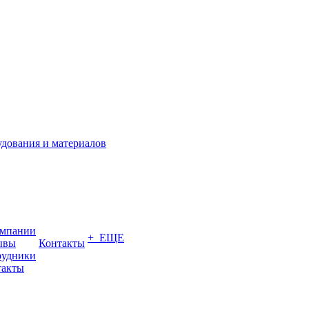
омпании
+ ЕЩЕ
ывы
Контакты
рудники
такты