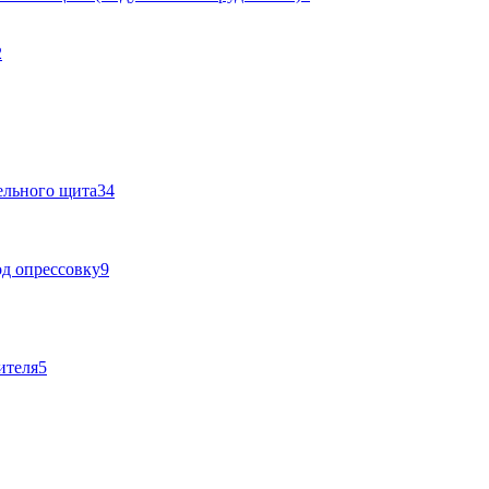
2
ельного щита
34
д опрессовку
9
ителя
5