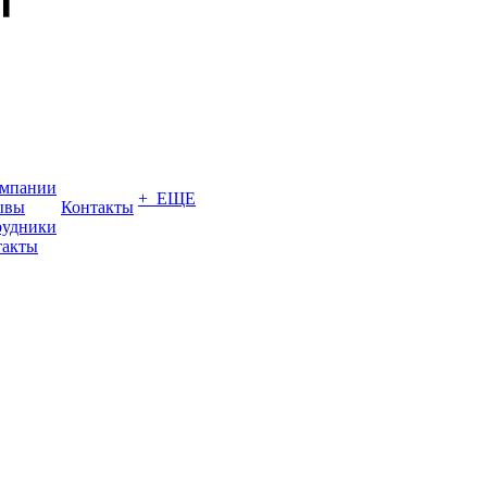
омпании
+ ЕЩЕ
ывы
Контакты
рудники
такты