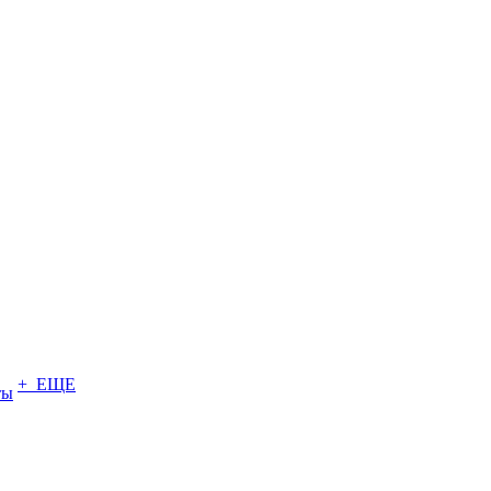
+ ЕЩЕ
ты