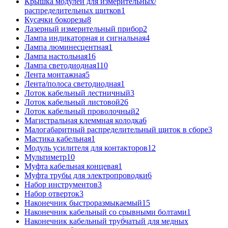
Крышка модулей для измерительных/
распределительных щитков
1
Кусачки бокорезы
8
Лазерный измерительный прибор
2
Лампа индикаторная и сигнальная
4
Лампа люминесцентная
1
Лампа настольная
16
Лампа светодиодная
110
Лента монтажная
5
Лента/полоса светодиодная
1
Лоток кабельный лестничный
3
Лоток кабельный листовой
26
Лоток кабельный проволочный
2
Магистральная клеммная колодка
6
Малогабаритный распределительный щиток в сборе
3
Мастика кабельная
1
Модуль усилителя для контакторов
12
Мультиметр
10
Муфта кабельная концевая
1
Муфта трубы для электропроводки
6
Набор инструментов
3
Набор отверток
3
Наконечник быстроразмыкаемый
15
Наконечник кабельный со срывными болтами
1
Наконечник кабельный трубчатый для медных