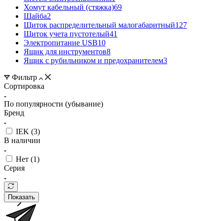
Хомут кабельный (стяжка)
69
Шайба
2
Щиток распределительный малогабаритный
127
Щиток учета пустотелый
41
Электропитание USB
10
Ящик для инструментов
8
Ящик с рубильником и предохранителем
3
Фильтр
Сортировка
По популярности (убывание)
Бренд
IEK (
3
)
В наличии
Нет (
1
)
Серия
Показать