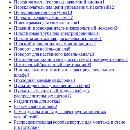
Передняя часть (головка) нажимной кнопки
1
Переключатель для цепи управления, пакетный
12
Переставные плоскогубцы
10
Перчатка термоусаживаемая
7
Пиктограмма для светильников
1
Плавкий предохранитель низковольтный ножевой
34
Пластиковая труба для электропроводки
10
Пластина монтажная для кабельного лотка
1
Плоский проводник для молниезащиты
2
Поворот для кабель-канала
8
Поворот для настенного кабель-канала
3
Потолочный кронштейн для системы прокладки кабеля
2
Потолочный/настенный светильник
99
Принадлежности монтажные распределительного
шкафа
4
Проходная клеммная колодка
3
Пульт подвесной управления в сборе
3
Пускатель магнитный модульный для
распределительных щитов
12
Разделитель для лотка
3
Разъем слаботочный
2
Рамка декоративная для электроустановочных
устройств
68
Распределительная коробка/корпус для монтажа в стене
и в потолке
7