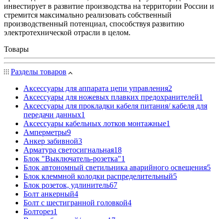
инвестирует в развитие производства на территории России и
стремится максимально реализовать собственный
производственный потенциал, способствуя развитию
электротехнической отрасли в целом.
Товары
Разделы товаров
Аксессуары для аппарата цепи управления
2
Аксессуары для ножевых плавких предохранителей
1
Аксессуары для прокладки кабеля питания/ кабеля для
передачи данных
1
Аксессуары кабельных лотков монтажные
1
Амперметры
9
Анкер забивной
3
Арматура светосигнальная
18
Блок "Выключатель-розетка"
1
Блок автономный светильника аварийного освещения
5
Блок клеммной колодки распределительный
5
Блок розеток, удлинитель
67
Болт анкерный
4
Болт с шестигранной головкой
4
Болторез
1