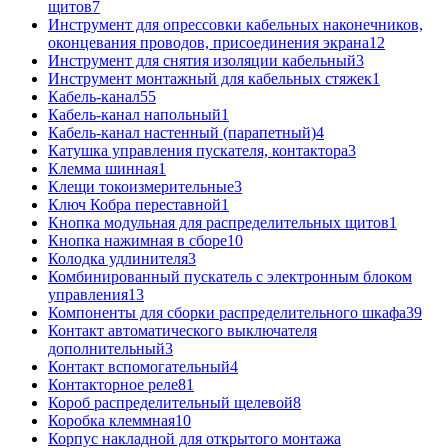
щитов
7
Инструмент для опрессовки кабельных наконечников,
оконцевания проводов, присоединения экрана
12
Инструмент для снятия изоляции кабельный
3
Инструмент монтажный для кабельных стяжек
1
Кабель-канал
55
Кабель-канал напольный
1
Кабель-канал настенный (парапетный)
4
Катушка управления пускателя, контактора
3
Клемма шинная
1
Клещи токоизмерительные
3
Ключ Кобра переставной
1
Кнопка модульная для распределительных щитов
1
Кнопка нажимная в сборе
10
Колодка удлинителя
3
Комбинированный пускатель с электронным блоком
управления
13
Компоненты для сборки распределительного шкафа
39
Контакт автоматического выключателя
дополнительный
3
Контакт вспомогательный
4
Контакторное реле
81
Короб распределительный щелевой
8
Коробка клеммная
10
Корпус накладной для открытого монтажа