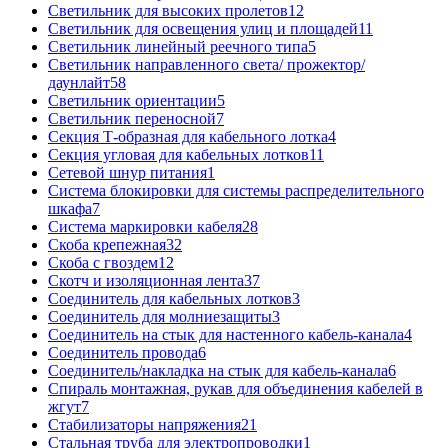
Светильник для высоких пролетов
12
Светильник для освещения улиц и площадей
11
Светильник линейный реечного типа
5
Светильник направленного света/ прожектор/
даунлайт
58
Светильник ориентации
5
Светильник переносной
7
Секция Т-образная для кабельного лотка
4
Секция угловая для кабельных лотков
11
Сетевой шнур питания
1
Система блокировки для системы распределительного
шкафа
7
Система маркировки кабеля
28
Скоба крепежная
32
Скоба с гвоздем
12
Скотч и изоляционная лента
37
Соединитель для кабельных лотков
3
Соединитель для молниезащиты
3
Соединитель на стык для настенного кабель-канала
4
Соединитель провода
6
Соединитель/накладка на стык для кабель-канала
6
Спираль монтажная, рукав для объединения кабелей в
жгут
7
Стабилизаторы напряжения
21
Стальная труба для электропроводки
1