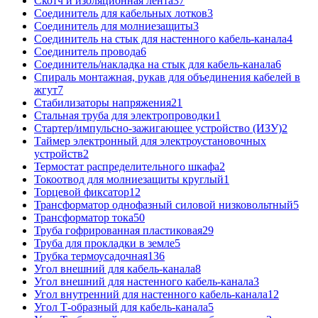
Скотч и изоляционная лента
37
Соединитель для кабельных лотков
3
Соединитель для молниезащиты
3
Соединитель на стык для настенного кабель-канала
4
Соединитель провода
6
Соединитель/накладка на стык для кабель-канала
6
Спираль монтажная, рукав для объединения кабелей в
жгут
7
Стабилизаторы напряжения
21
Стальная труба для электропроводки
1
Стартер/импульсно-зажигающее устройство (ИЗУ)
2
Таймер электронный для электроустановочных
устройств
2
Термостат распределительного шкафа
2
Токоотвод для молниезащиты круглый
1
Торцевой фиксатор
12
Трансформатор однофазный силовой низковольтный
5
Трансформатор тока
50
Труба гофрированная пластиковая
29
Труба для прокладки в земле
5
Трубка термоусадочная
136
Угол внешний для кабель-канала
8
Угол внешний для настенного кабель-канала
3
Угол внутренний для настенного кабель-канала
12
Угол Т-образный для кабель-канала
5