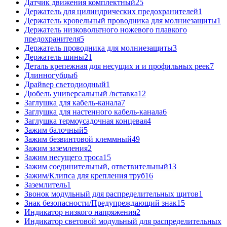
Датчик движения комплектный
25
Держатель для цилиндрических предохранителей
1
Держатель кровельный проводника для молниезащиты
1
Держатель низковольтного ножевого плавкого
предохранителя
5
Держатель проводника для молниезащиты
3
Держатель шины
21
Деталь крепежная для несущих и и профильных реек
7
Длинногубцы
6
Драйвер светодиодный
1
Дюбель универсальный /вставка
12
Заглушка для кабель-канала
7
Заглушка для настенного кабель-канала
6
Заглушка термоусадочная концевая
4
Зажим балочный
5
Зажим безвинтовой клеммный
49
Зажим заземления
2
Зажим несущего троса
15
Зажим соединительный, ответвительный
13
Зажим/Клипса для крепления труб
16
Заземлитель
1
Звонок модульный для распределительных щитов
1
Знак безопасности/Предупреждающий знак
15
Индикатор низкого напряжения
2
Индикатор световой модульный для распределительных