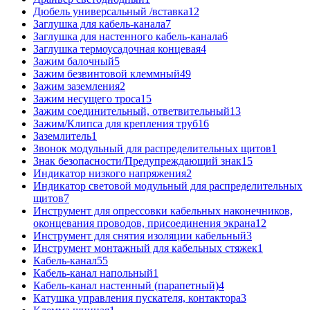
Дюбель универсальный /вставка
12
Заглушка для кабель-канала
7
Заглушка для настенного кабель-канала
6
Заглушка термоусадочная концевая
4
Зажим балочный
5
Зажим безвинтовой клеммный
49
Зажим заземления
2
Зажим несущего троса
15
Зажим соединительный, ответвительный
13
Зажим/Клипса для крепления труб
16
Заземлитель
1
Звонок модульный для распределительных щитов
1
Знак безопасности/Предупреждающий знак
15
Индикатор низкого напряжения
2
Индикатор световой модульный для распределительных
щитов
7
Инструмент для опрессовки кабельных наконечников,
оконцевания проводов, присоединения экрана
12
Инструмент для снятия изоляции кабельный
3
Инструмент монтажный для кабельных стяжек
1
Кабель-канал
55
Кабель-канал напольный
1
Кабель-канал настенный (парапетный)
4
Катушка управления пускателя, контактора
3