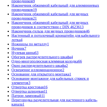
проводников
9
Наконечник обжимной кабельный для алюминиевых
проводников
19
Наконечник обжимной кабельный для медных
проводников
21
Наконечник обжимной кабельный для медных
проводников в соответствии с DIN 46236
13
Наконечник-гильза для медных проводников
46
Настенный и потолочный кронштейн для кабельного
лотка
4
Ножницы по металлу
1
Ночник
7
Нулевая шина
63
Обогрев распределительного шкафа
4
Одно-многополюсная клеммная колодка
66
Окно распределительного шкафа
2
Освещение иллюминационное
2
Основание для открытого монтажа
1
Основание монтажное для кабельных стяжек и
элементов
3
Отвертка крестовая
16
Отвертка шлицевая
11
Патрон ламповый
11
Перегородка разделительная для настенного кабель-
канала
1