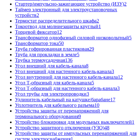
Стартер/импульсно-зажигающее устройство (ИЗУ)
2
Таймер электронный для электроустановочных
устройств
2
Термостат распределительного шкафа
2
Токоотвод для молниезащиты круглый
1
Торцевой фиксатор
12
Трансформатор однофазный силовой низковольтный
5
Трансформатор тока
50
Труба гофрированная пластиковая
29
Труба для прокладки в земле
5
Трубка термоусадочная
136
Угол внешний для кабель-канала
8
Угол внешний для настенного кабель-канала
3
Угол внутренний для настенного кабель-канала
12
Угол Т-образный для кабель-канала
5
Угол Т-образный для настенного кабель-канала
3
Угол трубы для электропроводки
3
Удлинитель кабельный на катушке/барабане
17
Уплотнитель для кабельного разъема
10
Устройства защиты от перенапряжений для
терминального оборудования
9
Устройство блокировки для модульных выключателей
1
Устройство защитного отключения (УЗО)
48
Устройство защиты от импульсных перенапряжений для
систем электроснабжения
1