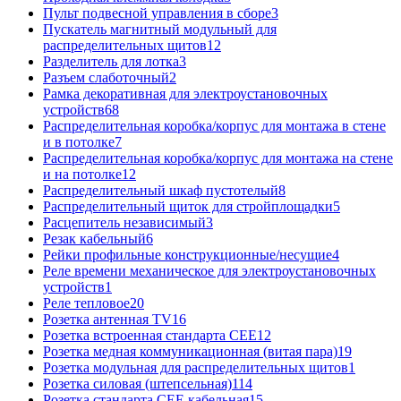
Пульт подвесной управления в сборе
3
Пускатель магнитный модульный для
распределительных щитов
12
Разделитель для лотка
3
Разъем слаботочный
2
Рамка декоративная для электроустановочных
устройств
68
Распределительная коробка/корпус для монтажа в стене
и в потолке
7
Распределительная коробка/корпус для монтажа на стене
и на потолке
12
Распределительный шкаф пустотелый
8
Распределительный щиток для стройплощадки
5
Расцепитель независимый
3
Резак кабельный
6
Рейки профильные конструкционные/несущие
4
Реле времени механическое для электроустановочных
устройств
1
Реле тепловое
20
Розетка антенная TV
16
Розетка встроенная стандарта CEE
12
Розетка медная коммуникационная (витая пара)
19
Розетка модульная для распределительных щитов
1
Розетка силовая (штепсельная)
114
Розетка стандарта СЕЕ кабельная
15