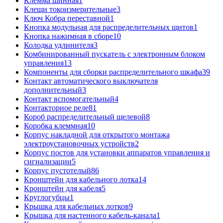
Клемма шинная
1
Клещи токоизмерительные
3
Ключ Кобра переставной
1
Кнопка модульная для распределительных щитов
1
Кнопка нажимная в сборе
10
Колодка удлинителя
3
Комбинированный пускатель с электронным блоком
управления
13
Компоненты для сборки распределительного шкафа
39
Контакт автоматического выключателя
дополнительный
3
Контакт вспомогательный
4
Контакторное реле
81
Короб распределительный щелевой
8
Коробка клеммная
10
Корпус накладной для открытого монтажа
электроустановочных устройств
2
Корпус постов для установки аппаратов управления и
сигнализации
5
Корпус пустотелый
86
Кронштейн для кабельного лотка
14
Кронштейн для кабеля
5
Круглогубцы
1
Крышка для кабельных лотков
9
Крышка для настенного кабель-канала
1