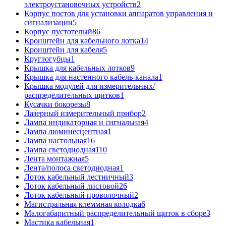
электроустановочных устройств
2
Корпус постов для установки аппаратов управления и
сигнализации
5
Корпус пустотелый
86
Кронштейн для кабельного лотка
14
Кронштейн для кабеля
5
Круглогубцы
1
Крышка для кабельных лотков
9
Крышка для настенного кабель-канала
1
Крышка модулей для измерительных/
распределительных щитков
1
Кусачки бокорезы
8
Лазерный измерительный прибор
2
Лампа индикаторная и сигнальная
4
Лампа люминесцентная
1
Лампа настольная
16
Лампа светодиодная
110
Лента монтажная
5
Лента/полоса светодиодная
1
Лоток кабельный лестничный
3
Лоток кабельный листовой
26
Лоток кабельный проволочный
2
Магистральная клеммная колодка
6
Малогабаритный распределительный щиток в сборе
3
Мастика кабельная
1