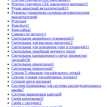
Розетка стандарта СЕЕ накладного монтажа
15
Рукав защитный металлический
13
Рукоятка управления силовым автоматическим
выключателем
6
Рулетка
4
Рым-болт
1
Рым-гайка
1
Саморез по металлу
1
Светильник аварийного освещения
15
Светильник для высоких пролетов
12
Светильник для освещения улиц и площадей
11
Светильник линейный реечного типа
5
Светильник направленного света/ прожектор/
даунлайт
58
Светильник ориентации
5
Светильник переносной
7
Секция Т-образная для кабельного лотка
4
Секция угловая для кабельных лотков
11
Сетевой шнур питания
1
Система блокировки для системы распределительного
шкафа
7
Система маркировки кабеля
28
Скоба крепежная
32
Скоба с гвоздем
12