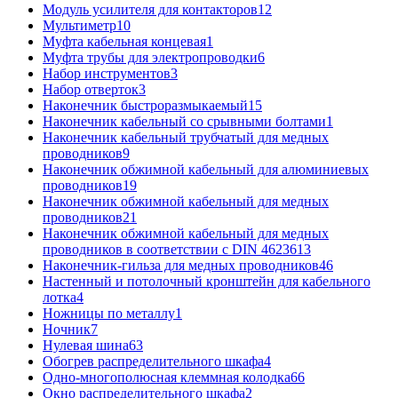
Модуль усилителя для контакторов
12
Мультиметр
10
Муфта кабельная концевая
1
Муфта трубы для электропроводки
6
Набор инструментов
3
Набор отверток
3
Наконечник быстроразмыкаемый
15
Наконечник кабельный со срывными болтами
1
Наконечник кабельный трубчатый для медных
проводников
9
Наконечник обжимной кабельный для алюминиевых
проводников
19
Наконечник обжимной кабельный для медных
проводников
21
Наконечник обжимной кабельный для медных
проводников в соответствии с DIN 46236
13
Наконечник-гильза для медных проводников
46
Настенный и потолочный кронштейн для кабельного
лотка
4
Ножницы по металлу
1
Ночник
7
Нулевая шина
63
Обогрев распределительного шкафа
4
Одно-многополюсная клеммная колодка
66
Окно распределительного шкафа
2