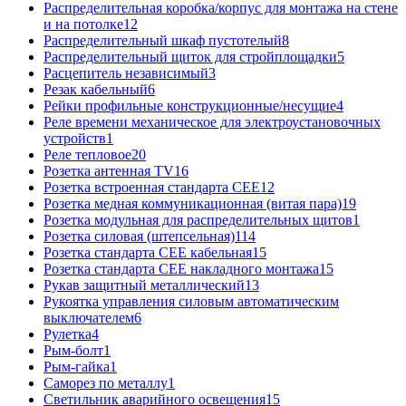
Распределительная коробка/корпус для монтажа на стене
и на потолке
12
Распределительный шкаф пустотелый
8
Распределительный щиток для стройплощадки
5
Расцепитель независимый
3
Резак кабельный
6
Рейки профильные конструкционные/несущие
4
Реле времени механическое для электроустановочных
устройств
1
Реле тепловое
20
Розетка антенная TV
16
Розетка встроенная стандарта CEE
12
Розетка медная коммуникационная (витая пара)
19
Розетка модульная для распределительных щитов
1
Розетка силовая (штепсельная)
114
Розетка стандарта СЕЕ кабельная
15
Розетка стандарта СЕЕ накладного монтажа
15
Рукав защитный металлический
13
Рукоятка управления силовым автоматическим
выключателем
6
Рулетка
4
Рым-болт
1
Рым-гайка
1
Саморез по металлу
1
Светильник аварийного освещения
15