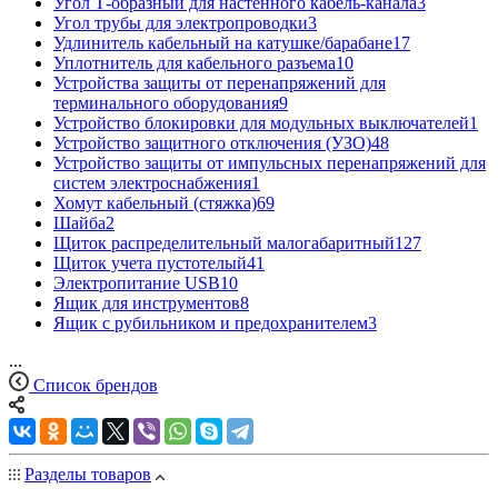
Угол Т-образный для настенного кабель-канала
3
Угол трубы для электропроводки
3
Удлинитель кабельный на катушке/барабане
17
Уплотнитель для кабельного разъема
10
Устройства защиты от перенапряжений для
терминального оборудования
9
Устройство блокировки для модульных выключателей
1
Устройство защитного отключения (УЗО)
48
Устройство защиты от импульсных перенапряжений для
систем электроснабжения
1
Хомут кабельный (стяжка)
69
Шайба
2
Щиток распределительный малогабаритный
127
Щиток учета пустотелый
41
Электропитание USB
10
Ящик для инструментов
8
Ящик с рубильником и предохранителем
3
...
Список брендов
Разделы товаров