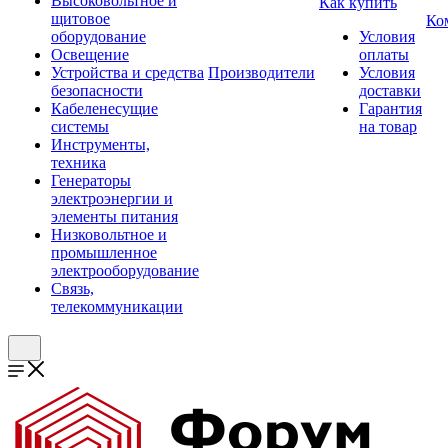
Высоковольтное и
Как купить
щитовое
Ко
оборудование
Условия
Освещение
оплаты
Устройства и средства
Производители
Условия
безопасности
доставки
Кабеленесущие
Гарантия
системы
на товар
Инструменты,
техника
Генераторы
электроэнергии и
элементы питания
Низковольтное и
промышленное
электрооборудование
Связь,
телекоммуникации