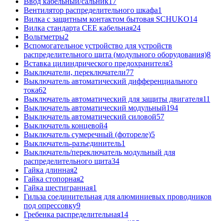
Ввод кабельный/сальник
17
Вентилятор распределительного шкафа
1
Вилка с защитным контактом бытовая SCHUKO
14
Вилка стандарта CEE кабельная
24
Вольтметры
2
Вспомогательное устройство для устройств
распределительного щита (модульного оборудования)
8
Вставка цилиндрического предохранителя
3
Выключатели, переключатели
77
Выключатель автоматический дифференциального
тока
62
Выключатель автоматический для защиты двигателя
11
Выключатель автоматический модульный
194
Выключатель автоматический силовой
57
Выключатель концевой
4
Выключатель сумеречный (фотореле)
5
Выключатель-разъединитель
1
Выключатель/переключатель модульный для
распределительного щита
34
Гайка длинная
2
Гайка стопорная
2
Гайка шестигранная
1
Гильза соединительная для алюминиевых проводников
под опрессовку
9
Гребенка распределительная
14