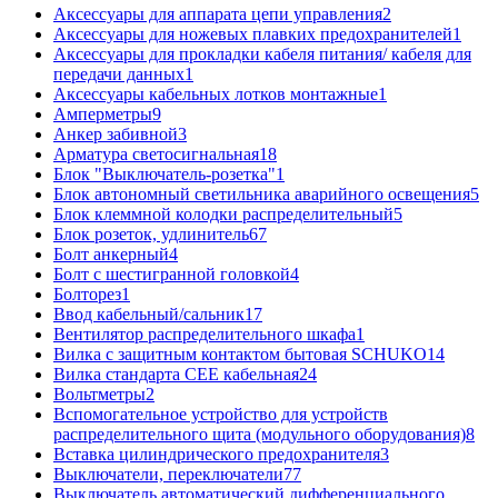
Аксессуары для аппарата цепи управления
2
Аксессуары для ножевых плавких предохранителей
1
Аксессуары для прокладки кабеля питания/ кабеля для
передачи данных
1
Аксессуары кабельных лотков монтажные
1
Амперметры
9
Анкер забивной
3
Арматура светосигнальная
18
Блок "Выключатель-розетка"
1
Блок автономный светильника аварийного освещения
5
Блок клеммной колодки распределительный
5
Блок розеток, удлинитель
67
Болт анкерный
4
Болт с шестигранной головкой
4
Болторез
1
Ввод кабельный/сальник
17
Вентилятор распределительного шкафа
1
Вилка с защитным контактом бытовая SCHUKO
14
Вилка стандарта CEE кабельная
24
Вольтметры
2
Вспомогательное устройство для устройств
распределительного щита (модульного оборудования)
8
Вставка цилиндрического предохранителя
3
Выключатели, переключатели
77
Выключатель автоматический дифференциального