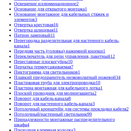
Освещение иллюминационное
2
Основание для открытого монтажа
1
Основание монтажное для кабельных стяжек и
элементов
3
Отвертка крестовая
16
Отвертка шлицевая
11
Патрон ламповый
11
Перегородка разделительная для настенного кабель-
канала
1
Передняя часть (головка) нажимной кнопки
1
Переключатель для цепи управления, пакетный
12
Переставные плоскогубцы
10
Перчатка термоусаживаемая
7
Пиктограмма для светильников
1
Плавкий предохранитель низковольтный ножевой
34
Пластиковая труба для электропроводки
10
Пластина монтажная для кабельного лотка
1
Плоский проводник для молниезащиты
2
Поворот для кабель-канала
8
Поворот для настенного кабель-канала
3
Потолочный кронштейн для системы прокладки кабеля
2
Потолочный/настенный светильник
99
Принадлежности монтажные распределительного
шкафа
4
Проходная клеммная колодка
3