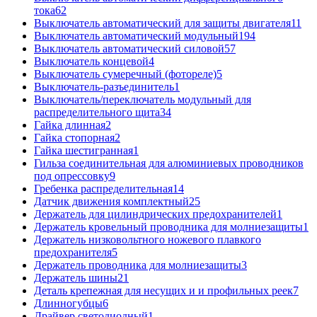
тока
62
Выключатель автоматический для защиты двигателя
11
Выключатель автоматический модульный
194
Выключатель автоматический силовой
57
Выключатель концевой
4
Выключатель сумеречный (фотореле)
5
Выключатель-разъединитель
1
Выключатель/переключатель модульный для
распределительного щита
34
Гайка длинная
2
Гайка стопорная
2
Гайка шестигранная
1
Гильза соединительная для алюминиевых проводников
под опрессовку
9
Гребенка распределительная
14
Датчик движения комплектный
25
Держатель для цилиндрических предохранителей
1
Держатель кровельный проводника для молниезащиты
1
Держатель низковольтного ножевого плавкого
предохранителя
5
Держатель проводника для молниезащиты
3
Держатель шины
21
Деталь крепежная для несущих и и профильных реек
7
Длинногубцы
6
Драйвер светодиодный
1