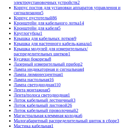
электроустановочных устройств
2
Корпус постов для установки аппаратов управления и
сигнализации
5
Корпус пустотелый
86
Кронштейн для кабельного лотка
14
Кронштейн для кабеля
5
Круглогубцы
1
Крышка для кабельных лотков
9
Крышка для настенного кабель-канала
1
Крышка модулей для измерительных/
распределительных щитков
1
Кусачки бокорезы
8
Лазерный измерительный прибор
2
Лампа индикаторная и сигнальная
4
Лампа люминесцентная
1
Лампа настольная
16
Лампа светодиодная
110
Лента монтажная
5
Лента/полоса светодиодная
1
Лоток кабельный лестничный
3
Лоток кабельный листовой
26
Лоток кабельный проволочный
2
Магистральная клеммная колодка
6
Малогабаритный распределительный щиток в сборе
3
Мастика кабельная
1