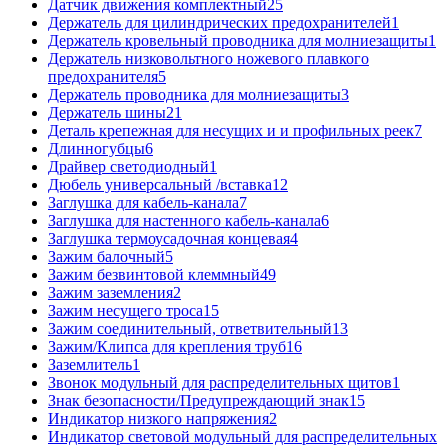
Датчик движения комплектный
25
Держатель для цилиндрических предохранителей
1
Держатель кровельный проводника для молниезащиты
1
Держатель низковольтного ножевого плавкого
предохранителя
5
Держатель проводника для молниезащиты
3
Держатель шины
21
Деталь крепежная для несущих и и профильных реек
7
Длинногубцы
6
Драйвер светодиодный
1
Дюбель универсальный /вставка
12
Заглушка для кабель-канала
7
Заглушка для настенного кабель-канала
6
Заглушка термоусадочная концевая
4
Зажим балочный
5
Зажим безвинтовой клеммный
49
Зажим заземления
2
Зажим несущего троса
15
Зажим соединительный, ответвительный
13
Зажим/Клипса для крепления труб
16
Заземлитель
1
Звонок модульный для распределительных щитов
1
Знак безопасности/Предупреждающий знак
15
Индикатор низкого напряжения
2
Индикатор световой модульный для распределительных