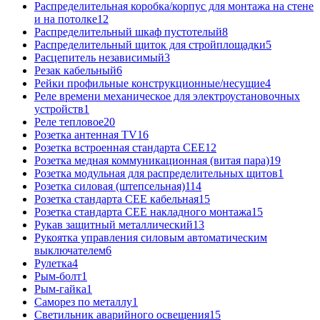
Распределительная коробка/корпус для монтажа на стене
и на потолке
12
Распределительный шкаф пустотелый
8
Распределительный щиток для стройплощадки
5
Расцепитель независимый
3
Резак кабельный
6
Рейки профильные конструкционные/несущие
4
Реле времени механическое для электроустановочных
устройств
1
Реле тепловое
20
Розетка антенная TV
16
Розетка встроенная стандарта CEE
12
Розетка медная коммуникационная (витая пара)
19
Розетка модульная для распределительных щитов
1
Розетка силовая (штепсельная)
114
Розетка стандарта СЕЕ кабельная
15
Розетка стандарта СЕЕ накладного монтажа
15
Рукав защитный металлический
13
Рукоятка управления силовым автоматическим
выключателем
6
Рулетка
4
Рым-болт
1
Рым-гайка
1
Саморез по металлу
1
Светильник аварийного освещения
15