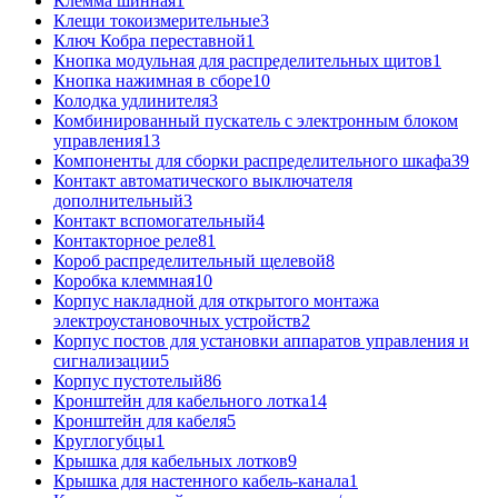
Клемма шинная
1
Клещи токоизмерительные
3
Ключ Кобра переставной
1
Кнопка модульная для распределительных щитов
1
Кнопка нажимная в сборе
10
Колодка удлинителя
3
Комбинированный пускатель с электронным блоком
управления
13
Компоненты для сборки распределительного шкафа
39
Контакт автоматического выключателя
дополнительный
3
Контакт вспомогательный
4
Контакторное реле
81
Короб распределительный щелевой
8
Коробка клеммная
10
Корпус накладной для открытого монтажа
электроустановочных устройств
2
Корпус постов для установки аппаратов управления и
сигнализации
5
Корпус пустотелый
86
Кронштейн для кабельного лотка
14
Кронштейн для кабеля
5
Круглогубцы
1
Крышка для кабельных лотков
9
Крышка для настенного кабель-канала
1