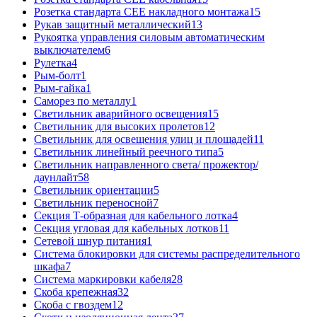
Розетка стандарта СЕЕ накладного монтажа
15
Рукав защитный металлический
13
Рукоятка управления силовым автоматическим
выключателем
6
Рулетка
4
Рым-болт
1
Рым-гайка
1
Саморез по металлу
1
Светильник аварийного освещения
15
Светильник для высоких пролетов
12
Светильник для освещения улиц и площадей
11
Светильник линейный реечного типа
5
Светильник направленного света/ прожектор/
даунлайт
58
Светильник ориентации
5
Светильник переносной
7
Секция Т-образная для кабельного лотка
4
Секция угловая для кабельных лотков
11
Сетевой шнур питания
1
Система блокировки для системы распределительного
шкафа
7
Система маркировки кабеля
28
Скоба крепежная
32
Скоба с гвоздем
12