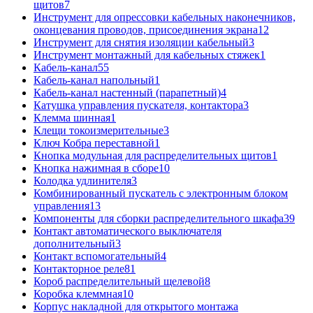
щитов
7
Инструмент для опрессовки кабельных наконечников,
оконцевания проводов, присоединения экрана
12
Инструмент для снятия изоляции кабельный
3
Инструмент монтажный для кабельных стяжек
1
Кабель-канал
55
Кабель-канал напольный
1
Кабель-канал настенный (парапетный)
4
Катушка управления пускателя, контактора
3
Клемма шинная
1
Клещи токоизмерительные
3
Ключ Кобра переставной
1
Кнопка модульная для распределительных щитов
1
Кнопка нажимная в сборе
10
Колодка удлинителя
3
Комбинированный пускатель с электронным блоком
управления
13
Компоненты для сборки распределительного шкафа
39
Контакт автоматического выключателя
дополнительный
3
Контакт вспомогательный
4
Контакторное реле
81
Короб распределительный щелевой
8
Коробка клеммная
10
Корпус накладной для открытого монтажа