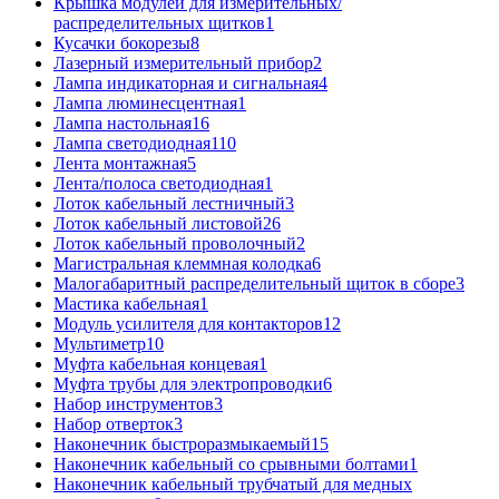
Крышка модулей для измерительных/
распределительных щитков
1
Кусачки бокорезы
8
Лазерный измерительный прибор
2
Лампа индикаторная и сигнальная
4
Лампа люминесцентная
1
Лампа настольная
16
Лампа светодиодная
110
Лента монтажная
5
Лента/полоса светодиодная
1
Лоток кабельный лестничный
3
Лоток кабельный листовой
26
Лоток кабельный проволочный
2
Магистральная клеммная колодка
6
Малогабаритный распределительный щиток в сборе
3
Мастика кабельная
1
Модуль усилителя для контакторов
12
Мультиметр
10
Муфта кабельная концевая
1
Муфта трубы для электропроводки
6
Набор инструментов
3
Набор отверток
3
Наконечник быстроразмыкаемый
15
Наконечник кабельный со срывными болтами
1
Наконечник кабельный трубчатый для медных