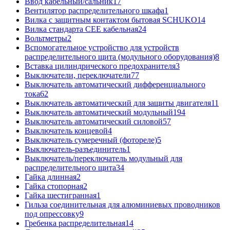
Ввод кабельный/сальник
17
Вентилятор распределительного шкафа
1
Вилка с защитным контактом бытовая SCHUKO
14
Вилка стандарта CEE кабельная
24
Вольтметры
2
Вспомогательное устройство для устройств
распределительного щита (модульного оборудования)
8
Вставка цилиндрического предохранителя
3
Выключатели, переключатели
77
Выключатель автоматический дифференциального
тока
62
Выключатель автоматический для защиты двигателя
11
Выключатель автоматический модульный
194
Выключатель автоматический силовой
57
Выключатель концевой
4
Выключатель сумеречный (фотореле)
5
Выключатель-разъединитель
1
Выключатель/переключатель модульный для
распределительного щита
34
Гайка длинная
2
Гайка стопорная
2
Гайка шестигранная
1
Гильза соединительная для алюминиевых проводников
под опрессовку
9
Гребенка распределительная
14