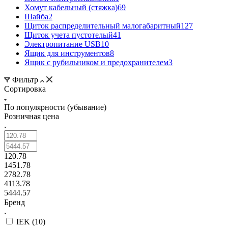
Хомут кабельный (стяжка)
69
Шайба
2
Щиток распределительный малогабаритный
127
Щиток учета пустотелый
41
Электропитание USB
10
Ящик для инструментов
8
Ящик с рубильником и предохранителем
3
Фильтр
Сортировка
По популярности (убывание)
Розничная цена
120.78
1451.78
2782.78
4113.78
5444.57
Бренд
IEK (
10
)