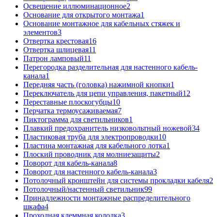
Освещение иллюминационное
2
Основание для открытого монтажа
1
Основание монтажное для кабельных стяжек и
элементов
3
Отвертка крестовая
16
Отвертка шлицевая
11
Патрон ламповый
11
Перегородка разделительная для настенного кабель-
канала
1
Передняя часть (головка) нажимной кнопки
1
Переключатель для цепи управления, пакетный
12
Переставные плоскогубцы
10
Перчатка термоусаживаемая
7
Пиктограмма для светильников
1
Плавкий предохранитель низковольтный ножевой
34
Пластиковая труба для электропроводки
10
Пластина монтажная для кабельного лотка
1
Плоский проводник для молниезащиты
2
Поворот для кабель-канала
8
Поворот для настенного кабель-канала
3
Потолочный кронштейн для системы прокладки кабеля
2
Потолочный/настенный светильник
99
Принадлежности монтажные распределительного
шкафа
4
Проходная клеммная колодка
3