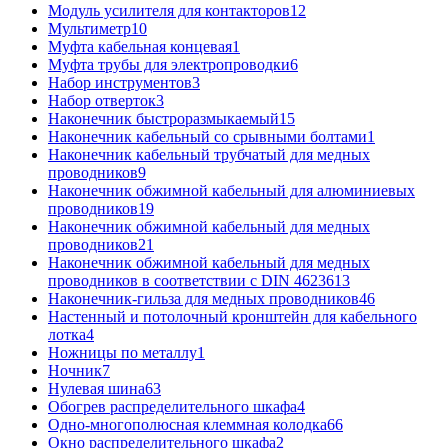
Модуль усилителя для контакторов
12
Мультиметр
10
Муфта кабельная концевая
1
Муфта трубы для электропроводки
6
Набор инструментов
3
Набор отверток
3
Наконечник быстроразмыкаемый
15
Наконечник кабельный со срывными болтами
1
Наконечник кабельный трубчатый для медных
проводников
9
Наконечник обжимной кабельный для алюминиевых
проводников
19
Наконечник обжимной кабельный для медных
проводников
21
Наконечник обжимной кабельный для медных
проводников в соответствии с DIN 46236
13
Наконечник-гильза для медных проводников
46
Настенный и потолочный кронштейн для кабельного
лотка
4
Ножницы по металлу
1
Ночник
7
Нулевая шина
63
Обогрев распределительного шкафа
4
Одно-многополюсная клеммная колодка
66
Окно распределительного шкафа
2