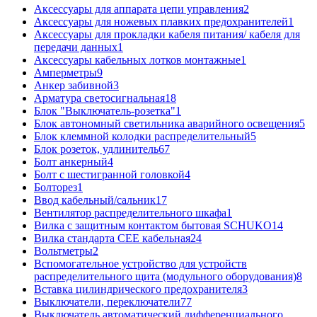
Аксессуары для аппарата цепи управления
2
Аксессуары для ножевых плавких предохранителей
1
Аксессуары для прокладки кабеля питания/ кабеля для
передачи данных
1
Аксессуары кабельных лотков монтажные
1
Амперметры
9
Анкер забивной
3
Арматура светосигнальная
18
Блок "Выключатель-розетка"
1
Блок автономный светильника аварийного освещения
5
Блок клеммной колодки распределительный
5
Блок розеток, удлинитель
67
Болт анкерный
4
Болт с шестигранной головкой
4
Болторез
1
Ввод кабельный/сальник
17
Вентилятор распределительного шкафа
1
Вилка с защитным контактом бытовая SCHUKO
14
Вилка стандарта CEE кабельная
24
Вольтметры
2
Вспомогательное устройство для устройств
распределительного щита (модульного оборудования)
8
Вставка цилиндрического предохранителя
3
Выключатели, переключатели
77
Выключатель автоматический дифференциального