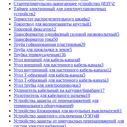
Стартер/импульсно-зажигающее устройство (ИЗУ)
2
Таймер электронный для электроустановочных
устройств
2
Термостат распределительного шкафа
2
Токоотвод для молниезащиты круглый
1
Торцевой фиксатор
12
Трансформатор однофазный силовой низковольтный
5
Трансформатор тока
50
Труба гофрированная пластиковая
29
Труба для прокладки в земле
5
Трубка термоусадочная
136
Угол внешний для кабель-канала
8
Угол внешний для настенного кабель-канала
3
Угол внутренний для настенного кабель-канала
12
Угол Т-образный для кабель-канала
5
Угол Т-образный для настенного кабель-канала
3
Угол трубы для электропроводки
3
Удлинитель кабельный на катушке/барабане
17
Уплотнитель для кабельного разъема
10
Устройства защиты от перенапряжений для
терминального оборудования
9
Устройство блокировки для модульных выключателей
1
Устройство защитного отключения (УЗО)
48
Устройство защиты от импульсных перенапряжений для
систем электроснабжения
1