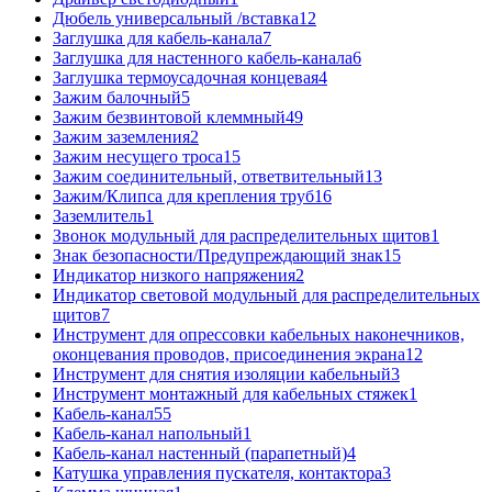
Дюбель универсальный /вставка
12
Заглушка для кабель-канала
7
Заглушка для настенного кабель-канала
6
Заглушка термоусадочная концевая
4
Зажим балочный
5
Зажим безвинтовой клеммный
49
Зажим заземления
2
Зажим несущего троса
15
Зажим соединительный, ответвительный
13
Зажим/Клипса для крепления труб
16
Заземлитель
1
Звонок модульный для распределительных щитов
1
Знак безопасности/Предупреждающий знак
15
Индикатор низкого напряжения
2
Индикатор световой модульный для распределительных
щитов
7
Инструмент для опрессовки кабельных наконечников,
оконцевания проводов, присоединения экрана
12
Инструмент для снятия изоляции кабельный
3
Инструмент монтажный для кабельных стяжек
1
Кабель-канал
55
Кабель-канал напольный
1
Кабель-канал настенный (парапетный)
4
Катушка управления пускателя, контактора
3