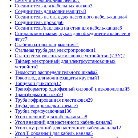
Скотч и изоляционная лента
37
Соединитель для кабельных лотков
3
Соединитель для молниезащиты
3
Соединитель на стык для настенного кабель-канала
4
Соединитель провода
6
Соединитель/накладка на стык для кабель-канала
6
Спираль монтажная, рукав для объединения кабелей в
жгут
7
Стабилизаторы напряжения
21
Стальная труба для электропроводки
1
Стартер/импульсно-зажигающее устройство (ИЗУ)
2
Таймер электронный для электроустановочных
устройств
2
Термостат распределительного шкафа
2
Токоотвод для молниезащиты круглый
1
Торцевой фиксатор
12
Трансформатор однофазный силовой низковольтный
5
Трансформатор тока
50
Труба гофрированная пластиковая
29
Труба для прокладки в земле
5
Трубка термоусадочная
136
Угол внешний для кабель-канала
8
Угол внешний для настенного кабель-канала
3
Угол внутренний для настенного кабель-канала
12
Угол Т-образный для кабель-канала
5