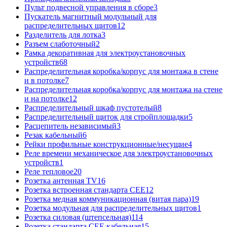
Пульт подвесной управления в сборе
3
Пускатель магнитный модульный для
распределительных щитов
12
Разделитель для лотка
3
Разъем слаботочный
2
Рамка декоративная для электроустановочных
устройств
68
Распределительная коробка/корпус для монтажа в стене
и в потолке
7
Распределительная коробка/корпус для монтажа на стене
и на потолке
12
Распределительный шкаф пустотелый
8
Распределительный щиток для стройплощадки
5
Расцепитель независимый
3
Резак кабельный
6
Рейки профильные конструкционные/несущие
4
Реле времени механическое для электроустановочных
устройств
1
Реле тепловое
20
Розетка антенная TV
16
Розетка встроенная стандарта CEE
12
Розетка медная коммуникационная (витая пара)
19
Розетка модульная для распределительных щитов
1
Розетка силовая (штепсельная)
114
Розетка стандарта СЕЕ кабельная
15