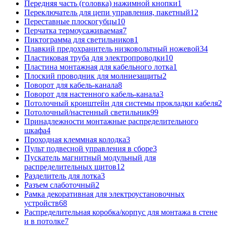
Передняя часть (головка) нажимной кнопки
1
Переключатель для цепи управления, пакетный
12
Переставные плоскогубцы
10
Перчатка термоусаживаемая
7
Пиктограмма для светильников
1
Плавкий предохранитель низковольтный ножевой
34
Пластиковая труба для электропроводки
10
Пластина монтажная для кабельного лотка
1
Плоский проводник для молниезащиты
2
Поворот для кабель-канала
8
Поворот для настенного кабель-канала
3
Потолочный кронштейн для системы прокладки кабеля
2
Потолочный/настенный светильник
99
Принадлежности монтажные распределительного
шкафа
4
Проходная клеммная колодка
3
Пульт подвесной управления в сборе
3
Пускатель магнитный модульный для
распределительных щитов
12
Разделитель для лотка
3
Разъем слаботочный
2
Рамка декоративная для электроустановочных
устройств
68
Распределительная коробка/корпус для монтажа в стене
и в потолке
7