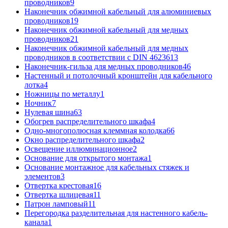
проводников
9
Наконечник обжимной кабельный для алюминиевых
проводников
19
Наконечник обжимной кабельный для медных
проводников
21
Наконечник обжимной кабельный для медных
проводников в соответствии с DIN 46236
13
Наконечник-гильза для медных проводников
46
Настенный и потолочный кронштейн для кабельного
лотка
4
Ножницы по металлу
1
Ночник
7
Нулевая шина
63
Обогрев распределительного шкафа
4
Одно-многополюсная клеммная колодка
66
Окно распределительного шкафа
2
Освещение иллюминационное
2
Основание для открытого монтажа
1
Основание монтажное для кабельных стяжек и
элементов
3
Отвертка крестовая
16
Отвертка шлицевая
11
Патрон ламповый
11
Перегородка разделительная для настенного кабель-
канала
1