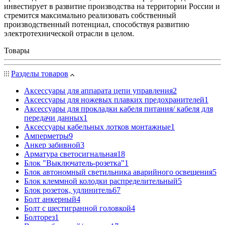
инвестирует в развитие производства на территории России и
стремится максимально реализовать собственный
производственный потенциал, способствуя развитию
электротехнической отрасли в целом.
Товары
Разделы товаров
Аксессуары для аппарата цепи управления
2
Аксессуары для ножевых плавких предохранителей
1
Аксессуары для прокладки кабеля питания/ кабеля для
передачи данных
1
Аксессуары кабельных лотков монтажные
1
Амперметры
9
Анкер забивной
3
Арматура светосигнальная
18
Блок "Выключатель-розетка"
1
Блок автономный светильника аварийного освещения
5
Блок клеммной колодки распределительный
5
Блок розеток, удлинитель
67
Болт анкерный
4
Болт с шестигранной головкой
4
Болторез
1