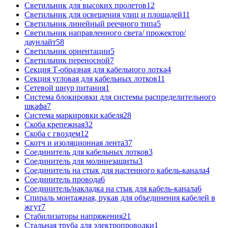
Светильник для высоких пролетов
12
Светильник для освещения улиц и площадей
11
Светильник линейный реечного типа
5
Светильник направленного света/ прожектор/
даунлайт
58
Светильник ориентации
5
Светильник переносной
7
Секция Т-образная для кабельного лотка
4
Секция угловая для кабельных лотков
11
Сетевой шнур питания
1
Система блокировки для системы распределительного
шкафа
7
Система маркировки кабеля
28
Скоба крепежная
32
Скоба с гвоздем
12
Скотч и изоляционная лента
37
Соединитель для кабельных лотков
3
Соединитель для молниезащиты
3
Соединитель на стык для настенного кабель-канала
4
Соединитель провода
6
Соединитель/накладка на стык для кабель-канала
6
Спираль монтажная, рукав для объединения кабелей в
жгут
7
Стабилизаторы напряжения
21
Стальная труба для электропроводки
1