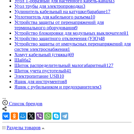
Угол Т-образный для настенного кабель-канала
3
Угол трубы для электропроводки
3
Удлинитель кабельный на катушке/барабане
17
Уплотнитель для кабельного разъема
10
Устройства защиты от перенапряжений для
терминального оборудования
9
Устройство блокировки для модульных выключателей
1
Устройство защитного отключения (УЗО)
48
Устройство защиты от импульсных перенапряжений для
систем электроснабжения
1
Хомут кабельный (стяжка)
69
Шайба
2
Щиток распределительный малогабаритный
127
Щиток учета пустотелый
41
Электропитание USB
10
Ящик для инструментов
8
Ящик с рубильником и предохранителем
3
...
Список брендов
Разделы товаров