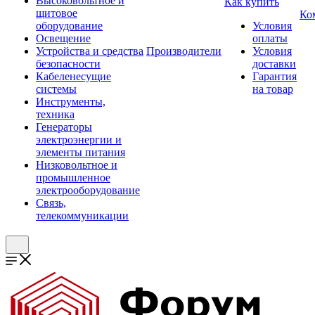
Высоковольтное и
Как купить
щитовое
Ко
оборудование
Условия
Освещение
оплаты
Устройства и средства
Производители
Условия
безопасности
доставки
Кабеленесущие
Гарантия
системы
на товар
Инструменты,
техника
Генераторы
электроэнергии и
элементы питания
Низковольтное и
промышленное
электрооборудование
Связь,
телекоммуникации