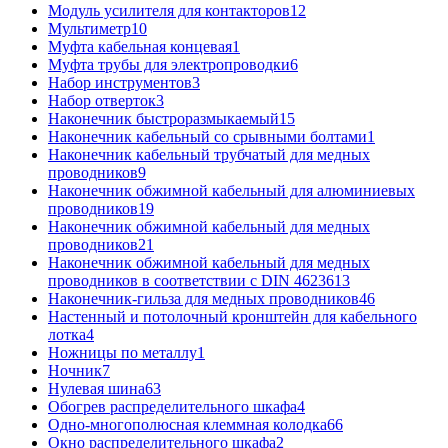
Модуль усилителя для контакторов
12
Мультиметр
10
Муфта кабельная концевая
1
Муфта трубы для электропроводки
6
Набор инструментов
3
Набор отверток
3
Наконечник быстроразмыкаемый
15
Наконечник кабельный со срывными болтами
1
Наконечник кабельный трубчатый для медных
проводников
9
Наконечник обжимной кабельный для алюминиевых
проводников
19
Наконечник обжимной кабельный для медных
проводников
21
Наконечник обжимной кабельный для медных
проводников в соответствии с DIN 46236
13
Наконечник-гильза для медных проводников
46
Настенный и потолочный кронштейн для кабельного
лотка
4
Ножницы по металлу
1
Ночник
7
Нулевая шина
63
Обогрев распределительного шкафа
4
Одно-многополюсная клеммная колодка
66
Окно распределительного шкафа
2