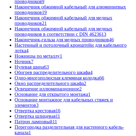
проводников
9
Наконечник обжимной кабельный для алюминиевых
проводников
19
Наконечник обжимной кабельный для медных
проводников
21
Наконечник обжимной кабельный для медных
проводников в соответствии с DIN 46236
13
Наконечник-гильза для медных проводников
46
Настенный и потолочный кронштейн для кабельного
лотка
4
Ножницы по металлу
1
Ночник
7
Нулевая шина
63
Обогрев распределительного шкафа
4
Одно-многополюсная клеммная колодка
66
Окно распределительного шкафа
2
Освещение иллюминационное
2
Основание для открытого монтажа
1
Основание монтажное для кабельных стяжек и
элементов
3
Отвертка крестовая
16
Отвертка шлицевая
11
Патрон ламповый
11
Перегородка разделительная для настенного кабель-
канала
1