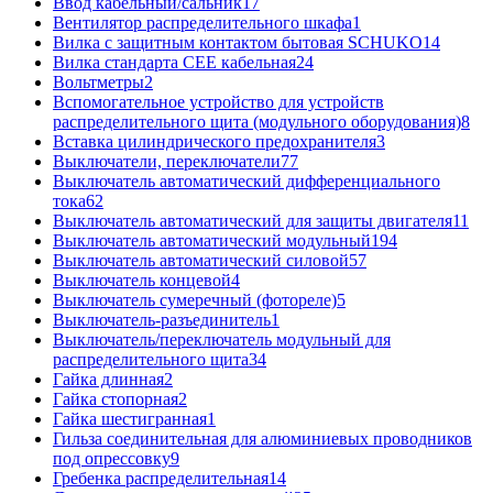
Ввод кабельный/сальник
17
Вентилятор распределительного шкафа
1
Вилка с защитным контактом бытовая SCHUKO
14
Вилка стандарта CEE кабельная
24
Вольтметры
2
Вспомогательное устройство для устройств
распределительного щита (модульного оборудования)
8
Вставка цилиндрического предохранителя
3
Выключатели, переключатели
77
Выключатель автоматический дифференциального
тока
62
Выключатель автоматический для защиты двигателя
11
Выключатель автоматический модульный
194
Выключатель автоматический силовой
57
Выключатель концевой
4
Выключатель сумеречный (фотореле)
5
Выключатель-разъединитель
1
Выключатель/переключатель модульный для
распределительного щита
34
Гайка длинная
2
Гайка стопорная
2
Гайка шестигранная
1
Гильза соединительная для алюминиевых проводников
под опрессовку
9
Гребенка распределительная
14