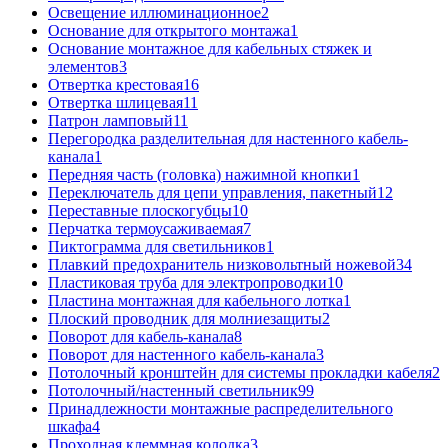
Освещение иллюминационное
2
Основание для открытого монтажа
1
Основание монтажное для кабельных стяжек и
элементов
3
Отвертка крестовая
16
Отвертка шлицевая
11
Патрон ламповый
11
Перегородка разделительная для настенного кабель-
канала
1
Передняя часть (головка) нажимной кнопки
1
Переключатель для цепи управления, пакетный
12
Переставные плоскогубцы
10
Перчатка термоусаживаемая
7
Пиктограмма для светильников
1
Плавкий предохранитель низковольтный ножевой
34
Пластиковая труба для электропроводки
10
Пластина монтажная для кабельного лотка
1
Плоский проводник для молниезащиты
2
Поворот для кабель-канала
8
Поворот для настенного кабель-канала
3
Потолочный кронштейн для системы прокладки кабеля
2
Потолочный/настенный светильник
99
Принадлежности монтажные распределительного
шкафа
4
Проходная клеммная колодка
3