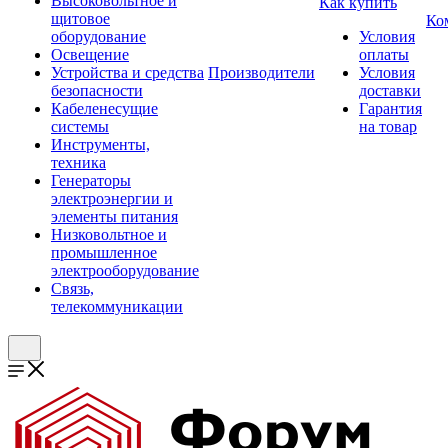
Высоковольтное и
Как купить
щитовое
Ко
оборудование
Условия
Освещение
оплаты
Устройства и средства
Производители
Условия
безопасности
доставки
Кабеленесущие
Гарантия
системы
на товар
Инструменты,
техника
Генераторы
электроэнергии и
элементы питания
Низковольтное и
промышленное
электрооборудование
Связь,
телекоммуникации