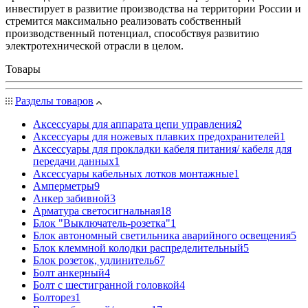
инвестирует в развитие производства на территории России и
стремится максимально реализовать собственный
производственный потенциал, способствуя развитию
электротехнической отрасли в целом.
Товары
Разделы товаров
Аксессуары для аппарата цепи управления
2
Аксессуары для ножевых плавких предохранителей
1
Аксессуары для прокладки кабеля питания/ кабеля для
передачи данных
1
Аксессуары кабельных лотков монтажные
1
Амперметры
9
Анкер забивной
3
Арматура светосигнальная
18
Блок "Выключатель-розетка"
1
Блок автономный светильника аварийного освещения
5
Блок клеммной колодки распределительный
5
Блок розеток, удлинитель
67
Болт анкерный
4
Болт с шестигранной головкой
4
Болторез
1