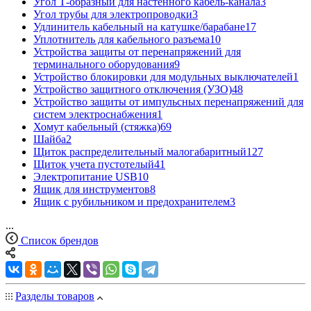
Угол Т-образный для настенного кабель-канала
3
Угол трубы для электропроводки
3
Удлинитель кабельный на катушке/барабане
17
Уплотнитель для кабельного разъема
10
Устройства защиты от перенапряжений для
терминального оборудования
9
Устройство блокировки для модульных выключателей
1
Устройство защитного отключения (УЗО)
48
Устройство защиты от импульсных перенапряжений для
систем электроснабжения
1
Хомут кабельный (стяжка)
69
Шайба
2
Щиток распределительный малогабаритный
127
Щиток учета пустотелый
41
Электропитание USB
10
Ящик для инструментов
8
Ящик с рубильником и предохранителем
3
...
Список брендов
Разделы товаров