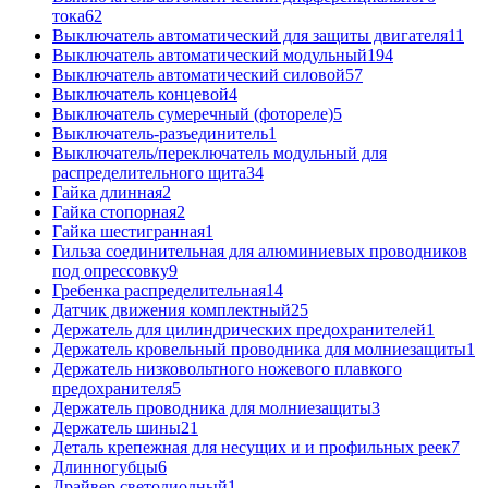
тока
62
Выключатель автоматический для защиты двигателя
11
Выключатель автоматический модульный
194
Выключатель автоматический силовой
57
Выключатель концевой
4
Выключатель сумеречный (фотореле)
5
Выключатель-разъединитель
1
Выключатель/переключатель модульный для
распределительного щита
34
Гайка длинная
2
Гайка стопорная
2
Гайка шестигранная
1
Гильза соединительная для алюминиевых проводников
под опрессовку
9
Гребенка распределительная
14
Датчик движения комплектный
25
Держатель для цилиндрических предохранителей
1
Держатель кровельный проводника для молниезащиты
1
Держатель низковольтного ножевого плавкого
предохранителя
5
Держатель проводника для молниезащиты
3
Держатель шины
21
Деталь крепежная для несущих и и профильных реек
7
Длинногубцы
6
Драйвер светодиодный
1