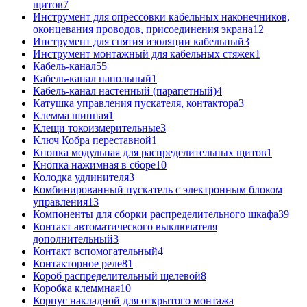
щитов
7
Инструмент для опрессовки кабельных наконечников,
оконцевания проводов, присоединения экрана
12
Инструмент для снятия изоляции кабельный
3
Инструмент монтажный для кабельных стяжек
1
Кабель-канал
55
Кабель-канал напольный
1
Кабель-канал настенный (парапетный)
4
Катушка управления пускателя, контактора
3
Клемма шинная
1
Клещи токоизмерительные
3
Ключ Кобра переставной
1
Кнопка модульная для распределительных щитов
1
Кнопка нажимная в сборе
10
Колодка удлинителя
3
Комбинированный пускатель с электронным блоком
управления
13
Компоненты для сборки распределительного шкафа
39
Контакт автоматического выключателя
дополнительный
3
Контакт вспомогательный
4
Контакторное реле
81
Короб распределительный щелевой
8
Коробка клеммная
10
Корпус накладной для открытого монтажа