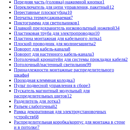
Передняя часть (головка) нажимной кнопки
1
Переключатель для цепи управления, пакетный
12
Переставные плоскогубцы
10
Перчатка термоусаживаемая
7
Пиктограмма для светильников
1
Плавкий предохранитель низковольтный ножевой
34
Пластиковая труба для электропроводки
10
Пластина монтажная для кабельного лотка
1
Плоский проводник для молниезащиты
2
Поворот для кабель-канала
8
Поворот для настенного кабель-канала
3
Потолочный кронштейн для системы прокладки кабеля
2
Потолочный/настенный светильник
99
Принадлежности монтажные распределительного
шкафа
4
Проходная клеммная колодка
3
Пульт подвесной управления в сборе
3
Пускатель магнитный модульный для
распределительных щитов
12
Разделитель для лотка
3
Разъем слаботочный
2
Рамка декоративная для электроустановочных
устройств
68
Распределительная коробка/корпус для монтажа в стене
и в потолке
7