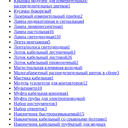
Крышка модулей для измерительных/
распределительных щитков
1
Кусачки бокорезы
8
Лазерный измерительный прибор
2
Лампа индикаторная и сигнальная
4
Лампа люминесцентная
1
Лампа настольная
16
Лампа светодиодная
110
Лента монтажная
5
Лента/полоса светодиодная
1
Лоток кабельный лестничный
3
Лоток кабельный листовой
26
Лоток кабельный проволочный
2
Магистральная клеммная колодка
6
Малогабаритный распределительный щиток в сборе
3
Мастика кабельная
1
Модуль усилителя для контакторов
12
Мультиметр
10
Муфта кабельная концевая
1
Муфта трубы для электропроводки
6
Набор инструментов
3
Набор отверток
3
Наконечник быстроразмыкаемый
15
Наконечник кабельный со срывными болтами
1
Наконечник кабельный трубчатый для медных