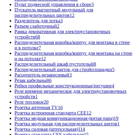
Пульт подвесной управления в сборе
3
Пускатель магнитный модульный для
распределительных щитов
12
Разделитель для лотка
3
Разъем слаботочный
2
Рамка декоративная для электроустановочных
устройств
68
Распределительная коробка/корпус для монтажа в стене
и в потолке
7
Распределительная коробка/корпус для монтажа на стене
и на потолке
12
Распределительный шкаф пустотелый
8
Распределительный щиток для стройплощадки
5
Расцепитель независимый
3
Резак кабельный
6
Рейки профильные конструкционные/несущие
4
Реле времени механическое для электроустановочных
устройств
1
Реле тепловое
20
Розетка антенная TV
16
Розетка встроенная стандарта CEE
12
Розетка медная коммуникационная (витая пара)
19
Розетка модульная для распределительных щитов
1
Розетка силовая (штепсельная)
114
Розетка стандарта СЕЕ кабельная
15