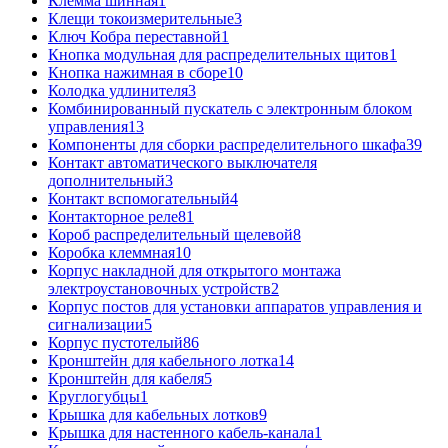
Клемма шинная
1
Клещи токоизмерительные
3
Ключ Кобра переставной
1
Кнопка модульная для распределительных щитов
1
Кнопка нажимная в сборе
10
Колодка удлинителя
3
Комбинированный пускатель с электронным блоком
управления
13
Компоненты для сборки распределительного шкафа
39
Контакт автоматического выключателя
дополнительный
3
Контакт вспомогательный
4
Контакторное реле
81
Короб распределительный щелевой
8
Коробка клеммная
10
Корпус накладной для открытого монтажа
электроустановочных устройств
2
Корпус постов для установки аппаратов управления и
сигнализации
5
Корпус пустотелый
86
Кронштейн для кабельного лотка
14
Кронштейн для кабеля
5
Круглогубцы
1
Крышка для кабельных лотков
9
Крышка для настенного кабель-канала
1