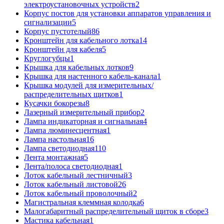
электроустановочных устройств
2
Корпус постов для установки аппаратов управления и
сигнализации
5
Корпус пустотелый
86
Кронштейн для кабельного лотка
14
Кронштейн для кабеля
5
Круглогубцы
1
Крышка для кабельных лотков
9
Крышка для настенного кабель-канала
1
Крышка модулей для измерительных/
распределительных щитков
1
Кусачки бокорезы
8
Лазерный измерительный прибор
2
Лампа индикаторная и сигнальная
4
Лампа люминесцентная
1
Лампа настольная
16
Лампа светодиодная
110
Лента монтажная
5
Лента/полоса светодиодная
1
Лоток кабельный лестничный
3
Лоток кабельный листовой
26
Лоток кабельный проволочный
2
Магистральная клеммная колодка
6
Малогабаритный распределительный щиток в сборе
3
Мастика кабельная
1