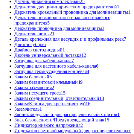
Датчик движения комплектный
25
Держатель для цилиндрических предохранителей
1
Держатель кровельный проводника для молниезащиты
1
Держатель низковольтного ножевого плавкого
предохранителя
5
Держатель проводника для молниезащиты
3
Держатель шины
21
Деталь крепежная для несущих и и профильных реек
7
Длинногубцы
6
Драйвер светодиодный
1
Дюбель универсальный /вставка
12
Заглушка для кабель-канала
7
Заглушка для настенного кабель-канала
6
Заглушка термоусадочная концевая
4
Зажим балочный
5
Зажим безвинтовой клеммный
49
Зажим заземления
2
Зажим несущего троса
15
Зажим соединительный, ответвительный
13
Зажим/Клипса для крепления труб
16
Заземлитель
1
Звонок модульный для распределительных щитов
1
Знак безопасности/Предупреждающий знак
15
Индикатор низкого напряжения
2
Индикатор световой модульный для распределительных