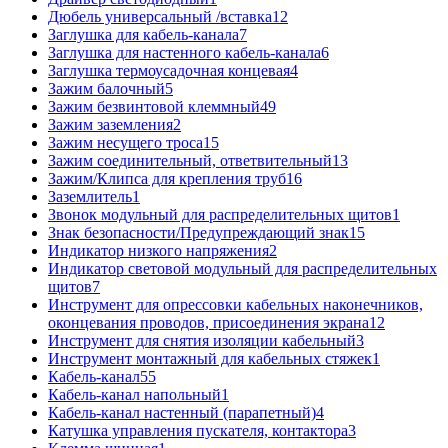
Дюбель универсальный /вставка
12
Заглушка для кабель-канала
7
Заглушка для настенного кабель-канала
6
Заглушка термоусадочная концевая
4
Зажим балочный
5
Зажим безвинтовой клеммный
49
Зажим заземления
2
Зажим несущего троса
15
Зажим соединительный, ответвительный
13
Зажим/Клипса для крепления труб
16
Заземлитель
1
Звонок модульный для распределительных щитов
1
Знак безопасности/Предупреждающий знак
15
Индикатор низкого напряжения
2
Индикатор световой модульный для распределительных
щитов
7
Инструмент для опрессовки кабельных наконечников,
оконцевания проводов, присоединения экрана
12
Инструмент для снятия изоляции кабельный
3
Инструмент монтажный для кабельных стяжек
1
Кабель-канал
55
Кабель-канал напольный
1
Кабель-канал настенный (парапетный)
4
Катушка управления пускателя, контактора
3