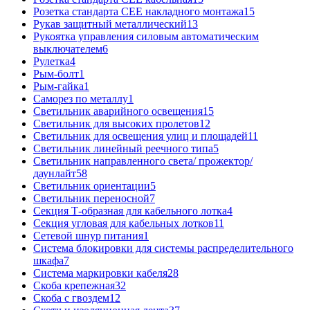
Розетка стандарта СЕЕ накладного монтажа
15
Рукав защитный металлический
13
Рукоятка управления силовым автоматическим
выключателем
6
Рулетка
4
Рым-болт
1
Рым-гайка
1
Саморез по металлу
1
Светильник аварийного освещения
15
Светильник для высоких пролетов
12
Светильник для освещения улиц и площадей
11
Светильник линейный реечного типа
5
Светильник направленного света/ прожектор/
даунлайт
58
Светильник ориентации
5
Светильник переносной
7
Секция Т-образная для кабельного лотка
4
Секция угловая для кабельных лотков
11
Сетевой шнур питания
1
Система блокировки для системы распределительного
шкафа
7
Система маркировки кабеля
28
Скоба крепежная
32
Скоба с гвоздем
12