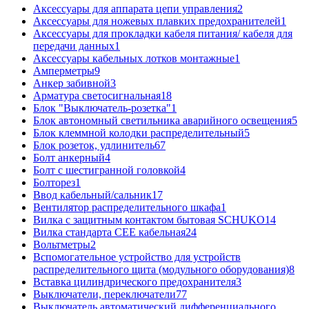
Аксессуары для аппарата цепи управления
2
Аксессуары для ножевых плавких предохранителей
1
Аксессуары для прокладки кабеля питания/ кабеля для
передачи данных
1
Аксессуары кабельных лотков монтажные
1
Амперметры
9
Анкер забивной
3
Арматура светосигнальная
18
Блок "Выключатель-розетка"
1
Блок автономный светильника аварийного освещения
5
Блок клеммной колодки распределительный
5
Блок розеток, удлинитель
67
Болт анкерный
4
Болт с шестигранной головкой
4
Болторез
1
Ввод кабельный/сальник
17
Вентилятор распределительного шкафа
1
Вилка с защитным контактом бытовая SCHUKO
14
Вилка стандарта CEE кабельная
24
Вольтметры
2
Вспомогательное устройство для устройств
распределительного щита (модульного оборудования)
8
Вставка цилиндрического предохранителя
3
Выключатели, переключатели
77
Выключатель автоматический дифференциального