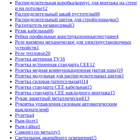
Распределительная коробка/корпус для монтажа на стене
и на потолке
12
Распределительный шкаф пустотелый
8
Распределительный щиток для стройплощадки
5
Расцепитель независимый
3
Резак кабельный
6
Рейки профильные конструкционные/несущие
4
Реле времени механическое для электроустановочных
устройств
1
Реле тепловое
20
Розетка антенная TV
16
Розетка встроенная стандарта CEE
12
Розетка медная коммуникационная (витая пара)
19
Розетка модульная для распределительных щитов
1
Розетка силовая (штепсельная)
114
Розетка стандарта СЕЕ кабельная
15
Розетка стандарта СЕЕ накладного монтажа
15
Рукав защитный металлический
13
Рукоятка управления силовым автоматическим
выключателем
6
Рулетка
4
Рым-болт
1
Рым-гайка
1
Саморез по металлу
1
Светильник аварийного освещения
15