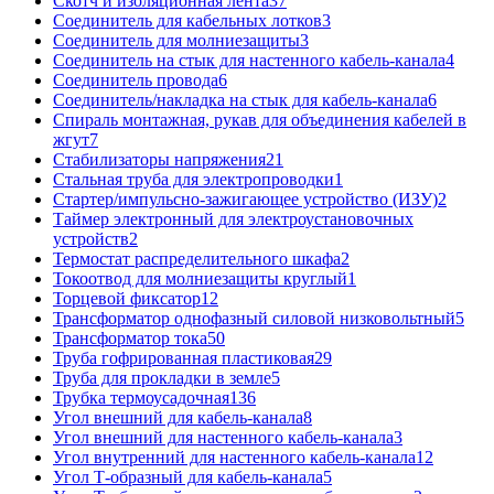
Скотч и изоляционная лента
37
Соединитель для кабельных лотков
3
Соединитель для молниезащиты
3
Соединитель на стык для настенного кабель-канала
4
Соединитель провода
6
Соединитель/накладка на стык для кабель-канала
6
Спираль монтажная, рукав для объединения кабелей в
жгут
7
Стабилизаторы напряжения
21
Стальная труба для электропроводки
1
Стартер/импульсно-зажигающее устройство (ИЗУ)
2
Таймер электронный для электроустановочных
устройств
2
Термостат распределительного шкафа
2
Токоотвод для молниезащиты круглый
1
Торцевой фиксатор
12
Трансформатор однофазный силовой низковольтный
5
Трансформатор тока
50
Труба гофрированная пластиковая
29
Труба для прокладки в земле
5
Трубка термоусадочная
136
Угол внешний для кабель-канала
8
Угол внешний для настенного кабель-канала
3
Угол внутренний для настенного кабель-канала
12
Угол Т-образный для кабель-канала
5