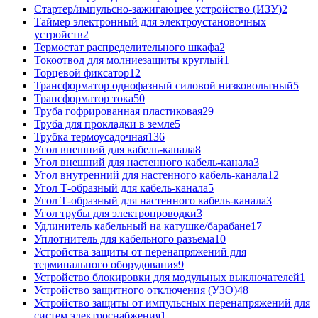
Стартер/импульсно-зажигающее устройство (ИЗУ)
2
Таймер электронный для электроустановочных
устройств
2
Термостат распределительного шкафа
2
Токоотвод для молниезащиты круглый
1
Торцевой фиксатор
12
Трансформатор однофазный силовой низковольтный
5
Трансформатор тока
50
Труба гофрированная пластиковая
29
Труба для прокладки в земле
5
Трубка термоусадочная
136
Угол внешний для кабель-канала
8
Угол внешний для настенного кабель-канала
3
Угол внутренний для настенного кабель-канала
12
Угол Т-образный для кабель-канала
5
Угол Т-образный для настенного кабель-канала
3
Угол трубы для электропроводки
3
Удлинитель кабельный на катушке/барабане
17
Уплотнитель для кабельного разъема
10
Устройства защиты от перенапряжений для
терминального оборудования
9
Устройство блокировки для модульных выключателей
1
Устройство защитного отключения (УЗО)
48
Устройство защиты от импульсных перенапряжений для
систем электроснабжения
1