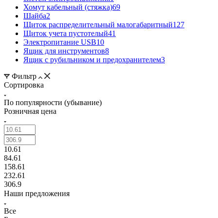
Хомут кабельный (стяжка)
69
Шайба
2
Щиток распределительный малогабаритный
127
Щиток учета пустотелый
41
Электропитание USB
10
Ящик для инструментов
8
Ящик с рубильником и предохранителем
3
Фильтр
Сортировка
По популярности (убывание)
Розничная цена
10.61
84.61
158.61
232.61
306.9
Наши предложения
Все