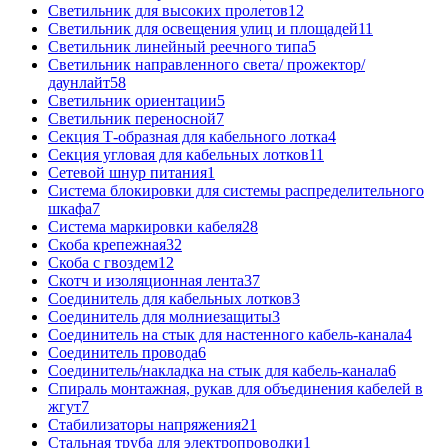
Светильник для высоких пролетов
12
Светильник для освещения улиц и площадей
11
Светильник линейный реечного типа
5
Светильник направленного света/ прожектор/
даунлайт
58
Светильник ориентации
5
Светильник переносной
7
Секция Т-образная для кабельного лотка
4
Секция угловая для кабельных лотков
11
Сетевой шнур питания
1
Система блокировки для системы распределительного
шкафа
7
Система маркировки кабеля
28
Скоба крепежная
32
Скоба с гвоздем
12
Скотч и изоляционная лента
37
Соединитель для кабельных лотков
3
Соединитель для молниезащиты
3
Соединитель на стык для настенного кабель-канала
4
Соединитель провода
6
Соединитель/накладка на стык для кабель-канала
6
Спираль монтажная, рукав для объединения кабелей в
жгут
7
Стабилизаторы напряжения
21
Стальная труба для электропроводки
1