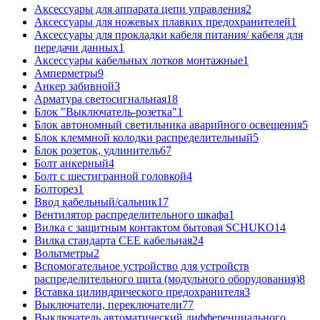
Аксессуары для аппарата цепи управления
2
Аксессуары для ножевых плавких предохранителей
1
Аксессуары для прокладки кабеля питания/ кабеля для
передачи данных
1
Аксессуары кабельных лотков монтажные
1
Амперметры
9
Анкер забивной
3
Арматура светосигнальная
18
Блок "Выключатель-розетка"
1
Блок автономный светильника аварийного освещения
5
Блок клеммной колодки распределительный
5
Блок розеток, удлинитель
67
Болт анкерный
4
Болт с шестигранной головкой
4
Болторез
1
Ввод кабельный/сальник
17
Вентилятор распределительного шкафа
1
Вилка с защитным контактом бытовая SCHUKO
14
Вилка стандарта CEE кабельная
24
Вольтметры
2
Вспомогательное устройство для устройств
распределительного щита (модульного оборудования)
8
Вставка цилиндрического предохранителя
3
Выключатели, переключатели
77
Выключатель автоматический дифференциального