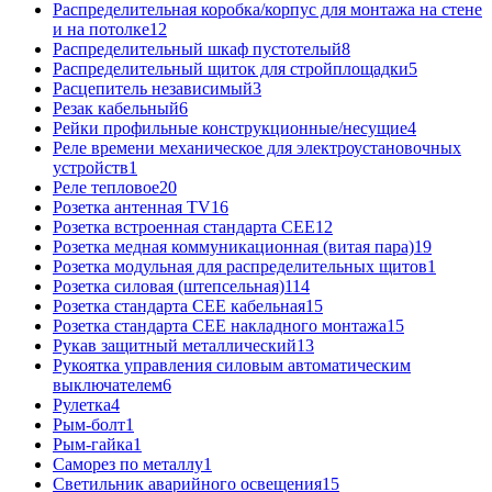
Распределительная коробка/корпус для монтажа на стене
и на потолке
12
Распределительный шкаф пустотелый
8
Распределительный щиток для стройплощадки
5
Расцепитель независимый
3
Резак кабельный
6
Рейки профильные конструкционные/несущие
4
Реле времени механическое для электроустановочных
устройств
1
Реле тепловое
20
Розетка антенная TV
16
Розетка встроенная стандарта CEE
12
Розетка медная коммуникационная (витая пара)
19
Розетка модульная для распределительных щитов
1
Розетка силовая (штепсельная)
114
Розетка стандарта СЕЕ кабельная
15
Розетка стандарта СЕЕ накладного монтажа
15
Рукав защитный металлический
13
Рукоятка управления силовым автоматическим
выключателем
6
Рулетка
4
Рым-болт
1
Рым-гайка
1
Саморез по металлу
1
Светильник аварийного освещения
15