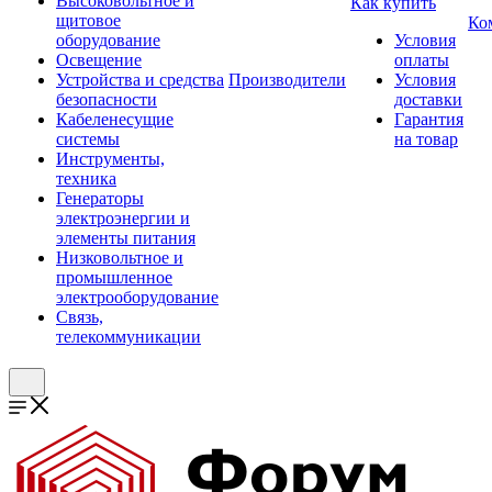
Высоковольтное и
Как купить
щитовое
Ко
оборудование
Условия
Освещение
оплаты
Устройства и средства
Производители
Условия
безопасности
доставки
Кабеленесущие
Гарантия
системы
на товар
Инструменты,
техника
Генераторы
электроэнергии и
элементы питания
Низковольтное и
промышленное
электрооборудование
Связь,
телекоммуникации