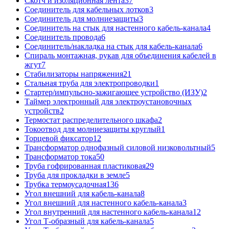
Скотч и изоляционная лента
37
Соединитель для кабельных лотков
3
Соединитель для молниезащиты
3
Соединитель на стык для настенного кабель-канала
4
Соединитель провода
6
Соединитель/накладка на стык для кабель-канала
6
Спираль монтажная, рукав для объединения кабелей в
жгут
7
Стабилизаторы напряжения
21
Стальная труба для электропроводки
1
Стартер/импульсно-зажигающее устройство (ИЗУ)
2
Таймер электронный для электроустановочных
устройств
2
Термостат распределительного шкафа
2
Токоотвод для молниезащиты круглый
1
Торцевой фиксатор
12
Трансформатор однофазный силовой низковольтный
5
Трансформатор тока
50
Труба гофрированная пластиковая
29
Труба для прокладки в земле
5
Трубка термоусадочная
136
Угол внешний для кабель-канала
8
Угол внешний для настенного кабель-канала
3
Угол внутренний для настенного кабель-канала
12
Угол Т-образный для кабель-канала
5