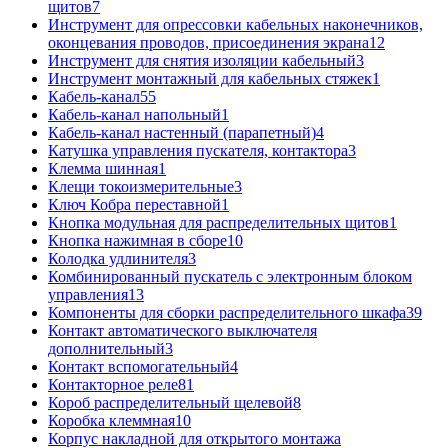
щитов
7
Инструмент для опрессовки кабельных наконечников,
оконцевания проводов, присоединения экрана
12
Инструмент для снятия изоляции кабельный
3
Инструмент монтажный для кабельных стяжек
1
Кабель-канал
55
Кабель-канал напольный
1
Кабель-канал настенный (парапетный)
4
Катушка управления пускателя, контактора
3
Клемма шинная
1
Клещи токоизмерительные
3
Ключ Кобра переставной
1
Кнопка модульная для распределительных щитов
1
Кнопка нажимная в сборе
10
Колодка удлинителя
3
Комбинированный пускатель с электронным блоком
управления
13
Компоненты для сборки распределительного шкафа
39
Контакт автоматического выключателя
дополнительный
3
Контакт вспомогательный
4
Контакторное реле
81
Короб распределительный щелевой
8
Коробка клеммная
10
Корпус накладной для открытого монтажа