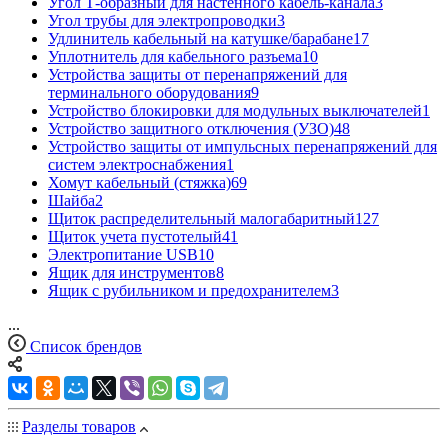
Угол Т-образный для настенного кабель-канала
3
Угол трубы для электропроводки
3
Удлинитель кабельный на катушке/барабане
17
Уплотнитель для кабельного разъема
10
Устройства защиты от перенапряжений для
терминального оборудования
9
Устройство блокировки для модульных выключателей
1
Устройство защитного отключения (УЗО)
48
Устройство защиты от импульсных перенапряжений для
систем электроснабжения
1
Хомут кабельный (стяжка)
69
Шайба
2
Щиток распределительный малогабаритный
127
Щиток учета пустотелый
41
Электропитание USB
10
Ящик для инструментов
8
Ящик с рубильником и предохранителем
3
...
Список брендов
Разделы товаров