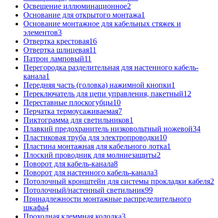
Освещение иллюминационное
2
Основание для открытого монтажа
1
Основание монтажное для кабельных стяжек и
элементов
3
Отвертка крестовая
16
Отвертка шлицевая
11
Патрон ламповый
11
Перегородка разделительная для настенного кабель-
канала
1
Передняя часть (головка) нажимной кнопки
1
Переключатель для цепи управления, пакетный
12
Переставные плоскогубцы
10
Перчатка термоусаживаемая
7
Пиктограмма для светильников
1
Плавкий предохранитель низковольтный ножевой
34
Пластиковая труба для электропроводки
10
Пластина монтажная для кабельного лотка
1
Плоский проводник для молниезащиты
2
Поворот для кабель-канала
8
Поворот для настенного кабель-канала
3
Потолочный кронштейн для системы прокладки кабеля
2
Потолочный/настенный светильник
99
Принадлежности монтажные распределительного
шкафа
4
Проходная клеммная колодка
3