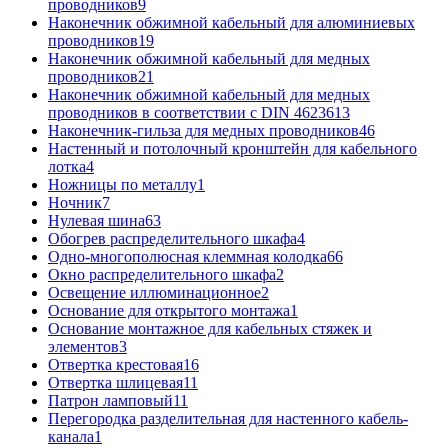
проводников
9
Наконечник обжимной кабельный для алюминиевых
проводников
19
Наконечник обжимной кабельный для медных
проводников
21
Наконечник обжимной кабельный для медных
проводников в соответствии с DIN 46236
13
Наконечник-гильза для медных проводников
46
Настенный и потолочный кронштейн для кабельного
лотка
4
Ножницы по металлу
1
Ночник
7
Нулевая шина
63
Обогрев распределительного шкафа
4
Одно-многополюсная клеммная колодка
66
Окно распределительного шкафа
2
Освещение иллюминационное
2
Основание для открытого монтажа
1
Основание монтажное для кабельных стяжек и
элементов
3
Отвертка крестовая
16
Отвертка шлицевая
11
Патрон ламповый
11
Перегородка разделительная для настенного кабель-
канала
1