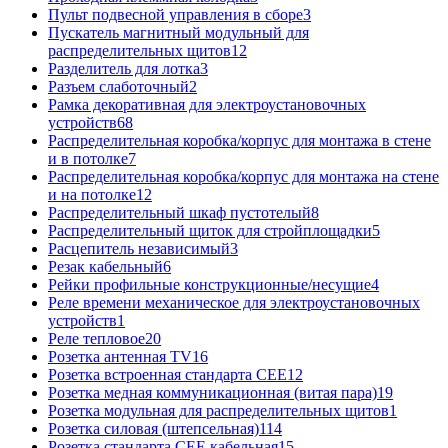
Пульт подвесной управления в сборе
3
Пускатель магнитный модульный для
распределительных щитов
12
Разделитель для лотка
3
Разъем слаботочный
2
Рамка декоративная для электроустановочных
устройств
68
Распределительная коробка/корпус для монтажа в стене
и в потолке
7
Распределительная коробка/корпус для монтажа на стене
и на потолке
12
Распределительный шкаф пустотелый
8
Распределительный щиток для стройплощадки
5
Расцепитель независимый
3
Резак кабельный
6
Рейки профильные конструкционные/несущие
4
Реле времени механическое для электроустановочных
устройств
1
Реле тепловое
20
Розетка антенная TV
16
Розетка встроенная стандарта CEE
12
Розетка медная коммуникационная (витая пара)
19
Розетка модульная для распределительных щитов
1
Розетка силовая (штепсельная)
114
Розетка стандарта СЕЕ кабельная
15