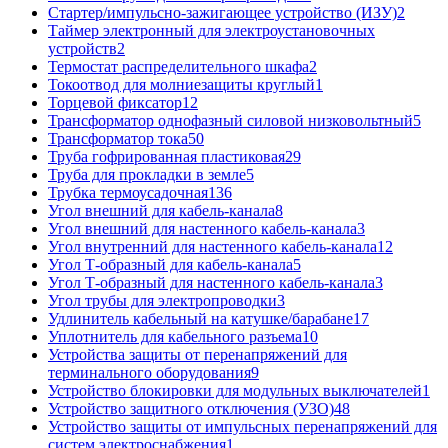
Стартер/импульсно-зажигающее устройство (ИЗУ)
2
Таймер электронный для электроустановочных
устройств
2
Термостат распределительного шкафа
2
Токоотвод для молниезащиты круглый
1
Торцевой фиксатор
12
Трансформатор однофазный силовой низковольтный
5
Трансформатор тока
50
Труба гофрированная пластиковая
29
Труба для прокладки в земле
5
Трубка термоусадочная
136
Угол внешний для кабель-канала
8
Угол внешний для настенного кабель-канала
3
Угол внутренний для настенного кабель-канала
12
Угол Т-образный для кабель-канала
5
Угол Т-образный для настенного кабель-канала
3
Угол трубы для электропроводки
3
Удлинитель кабельный на катушке/барабане
17
Уплотнитель для кабельного разъема
10
Устройства защиты от перенапряжений для
терминального оборудования
9
Устройство блокировки для модульных выключателей
1
Устройство защитного отключения (УЗО)
48
Устройство защиты от импульсных перенапряжений для
систем электроснабжения
1