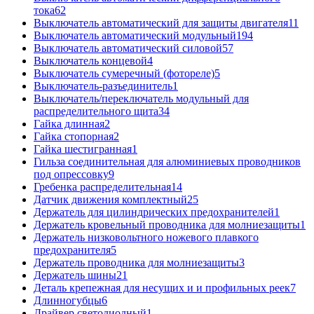
тока
62
Выключатель автоматический для защиты двигателя
11
Выключатель автоматический модульный
194
Выключатель автоматический силовой
57
Выключатель концевой
4
Выключатель сумеречный (фотореле)
5
Выключатель-разъединитель
1
Выключатель/переключатель модульный для
распределительного щита
34
Гайка длинная
2
Гайка стопорная
2
Гайка шестигранная
1
Гильза соединительная для алюминиевых проводников
под опрессовку
9
Гребенка распределительная
14
Датчик движения комплектный
25
Держатель для цилиндрических предохранителей
1
Держатель кровельный проводника для молниезащиты
1
Держатель низковольтного ножевого плавкого
предохранителя
5
Держатель проводника для молниезащиты
3
Держатель шины
21
Деталь крепежная для несущих и и профильных реек
7
Длинногубцы
6
Драйвер светодиодный
1