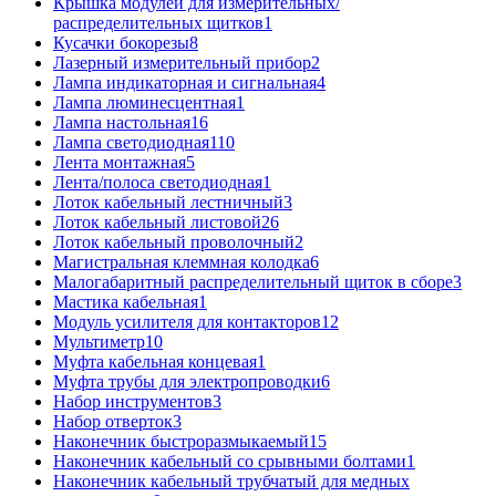
Крышка модулей для измерительных/
распределительных щитков
1
Кусачки бокорезы
8
Лазерный измерительный прибор
2
Лампа индикаторная и сигнальная
4
Лампа люминесцентная
1
Лампа настольная
16
Лампа светодиодная
110
Лента монтажная
5
Лента/полоса светодиодная
1
Лоток кабельный лестничный
3
Лоток кабельный листовой
26
Лоток кабельный проволочный
2
Магистральная клеммная колодка
6
Малогабаритный распределительный щиток в сборе
3
Мастика кабельная
1
Модуль усилителя для контакторов
12
Мультиметр
10
Муфта кабельная концевая
1
Муфта трубы для электропроводки
6
Набор инструментов
3
Набор отверток
3
Наконечник быстроразмыкаемый
15
Наконечник кабельный со срывными болтами
1
Наконечник кабельный трубчатый для медных