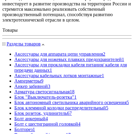
инвестирует в развитие производства на территории России и
стремится максимально реализовать собственный
производственный потенциал, способствуя развитию
электротехнической отрасли в целом.
Товары
Разделы товаров
Аксессуары для аппарата цепи управления
2
Аксессуары для ножевых плавких предохранителей
1
Аксессуары для прокладки кабеля питания/ кабеля для
передачи данных
1
Аксессуары кабельных лотков монтажные
1
Амперметры
9
Анкер забивной
3
Арматура светосигнальная
18
Блок "Выключатель-розетка"
1
Блок автономный светильника аварийного освещения
5
Блок клеммной колодки распределительный
5
Блок розеток, удлинитель
67
Болт анкерный
4
Болт с шестигранной головкой
4
Болторез
1