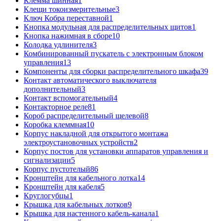
Клемма шинная
1
Клещи токоизмерительные
3
Ключ Кобра переставной
1
Кнопка модульная для распределительных щитов
1
Кнопка нажимная в сборе
10
Колодка удлинителя
3
Комбинированный пускатель с электронным блоком
управления
13
Компоненты для сборки распределительного шкафа
39
Контакт автоматического выключателя
дополнительный
3
Контакт вспомогательный
4
Контакторное реле
81
Короб распределительный щелевой
8
Коробка клеммная
10
Корпус накладной для открытого монтажа
электроустановочных устройств
2
Корпус постов для установки аппаратов управления и
сигнализации
5
Корпус пустотелый
86
Кронштейн для кабельного лотка
14
Кронштейн для кабеля
5
Круглогубцы
1
Крышка для кабельных лотков
9
Крышка для настенного кабель-канала
1