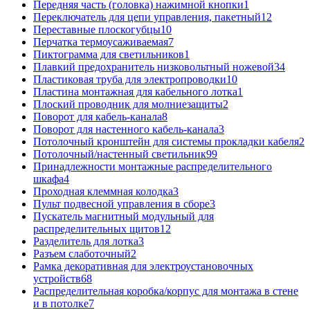
Передняя часть (головка) нажимной кнопки
1
Переключатель для цепи управления, пакетный
12
Переставные плоскогубцы
10
Перчатка термоусаживаемая
7
Пиктограмма для светильников
1
Плавкий предохранитель низковольтный ножевой
34
Пластиковая труба для электропроводки
10
Пластина монтажная для кабельного лотка
1
Плоский проводник для молниезащиты
2
Поворот для кабель-канала
8
Поворот для настенного кабель-канала
3
Потолочный кронштейн для системы прокладки кабеля
2
Потолочный/настенный светильник
99
Принадлежности монтажные распределительного
шкафа
4
Проходная клеммная колодка
3
Пульт подвесной управления в сборе
3
Пускатель магнитный модульный для
распределительных щитов
12
Разделитель для лотка
3
Разъем слаботочный
2
Рамка декоративная для электроустановочных
устройств
68
Распределительная коробка/корпус для монтажа в стене
и в потолке
7