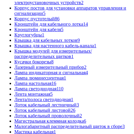
электроустановочных устройств
2
Корпус постов для установки аппаратов управления и
сигнализации
5
Корпус пустотелый
86
Кронштейн для кабельного лотка
14
Кронштейн для кабеля
5
Круглогубцы
1
Крышка для кабельных лотков
9
Крышка для настенного кабель-канала
1
Крышка модулей для измерительных/
распределительных щитков
1
Кусачки бокорезы
8
Лазерный измерительный прибор
2
Лампа индикаторная и сигнальная
4
Лампа люминесцентная
1
Лампа настольная
16
Лампа светодиодная
110
Лента монтажная
5
Лента/полоса светодиодная
1
Лоток кабельный лестничный
3
Лоток кабельный листовой
26
Лоток кабельный проволочный
2
Магистральная клеммная колодка
6
Малогабаритный распределительный щиток в сборе
3
Мастика кабельная
1