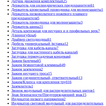
Датчик движения комплектный
25
Держатель для цилиндрических предохранителей
1
Держатель кровельный проводника для молниезащиты
1
Держатель низковольтного ножевого плавкого
предохранителя
5
Держатель проводника для молниезащиты
3
Держатель шины
21
Деталь крепежная для несущих и и профильных реек
7
Длинногубцы
6
Драйвер светодиодный
1
Дюбель универсальный /вставка
12
Заглушка для кабель-канала
7
Заглушка для настенного кабель-канала
6
Заглушка термоусадочная концевая
4
Зажим балочный
5
Зажим безвинтовой клеммный
49
Зажим заземления
2
Зажим несущего троса
15
Зажим соединительный, ответвительный
13
Зажим/Клипса для крепления труб
16
Заземлитель
1
Звонок модульный для распределительных щитов
1
Знак безопасности/Предупреждающий знак
15
Индикатор низкого напряжения
2
Индикатор световой модульный для распределительных