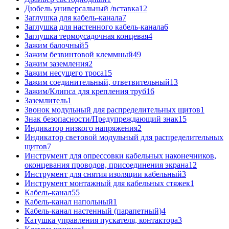
Дюбель универсальный /вставка
12
Заглушка для кабель-канала
7
Заглушка для настенного кабель-канала
6
Заглушка термоусадочная концевая
4
Зажим балочный
5
Зажим безвинтовой клеммный
49
Зажим заземления
2
Зажим несущего троса
15
Зажим соединительный, ответвительный
13
Зажим/Клипса для крепления труб
16
Заземлитель
1
Звонок модульный для распределительных щитов
1
Знак безопасности/Предупреждающий знак
15
Индикатор низкого напряжения
2
Индикатор световой модульный для распределительных
щитов
7
Инструмент для опрессовки кабельных наконечников,
оконцевания проводов, присоединения экрана
12
Инструмент для снятия изоляции кабельный
3
Инструмент монтажный для кабельных стяжек
1
Кабель-канал
55
Кабель-канал напольный
1
Кабель-канал настенный (парапетный)
4
Катушка управления пускателя, контактора
3