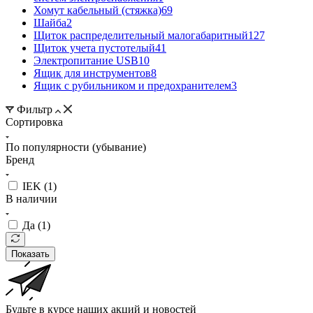
Хомут кабельный (стяжка)
69
Шайба
2
Щиток распределительный малогабаритный
127
Щиток учета пустотелый
41
Электропитание USB
10
Ящик для инструментов
8
Ящик с рубильником и предохранителем
3
Фильтр
Сортировка
По популярности (убывание)
Бренд
IEK (
1
)
В наличии
Да (
1
)
Показать
Будьте в курсе наших акций и новостей