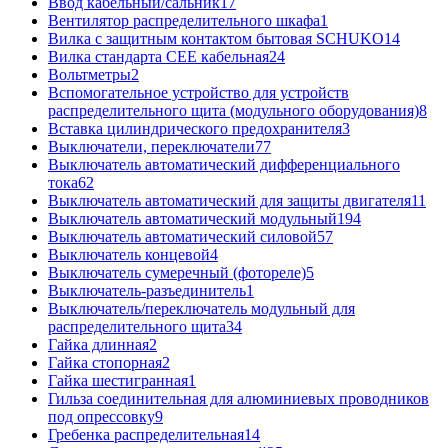
Ввод кабельный/сальник
17
Вентилятор распределительного шкафа
1
Вилка с защитным контактом бытовая SCHUKO
14
Вилка стандарта CEE кабельная
24
Вольтметры
2
Вспомогательное устройство для устройств
распределительного щита (модульного оборудования)
8
Вставка цилиндрического предохранителя
3
Выключатели, переключатели
77
Выключатель автоматический дифференциального
тока
62
Выключатель автоматический для защиты двигателя
11
Выключатель автоматический модульный
194
Выключатель автоматический силовой
57
Выключатель концевой
4
Выключатель сумеречный (фотореле)
5
Выключатель-разъединитель
1
Выключатель/переключатель модульный для
распределительного щита
34
Гайка длинная
2
Гайка стопорная
2
Гайка шестигранная
1
Гильза соединительная для алюминиевых проводников
под опрессовку
9
Гребенка распределительная
14