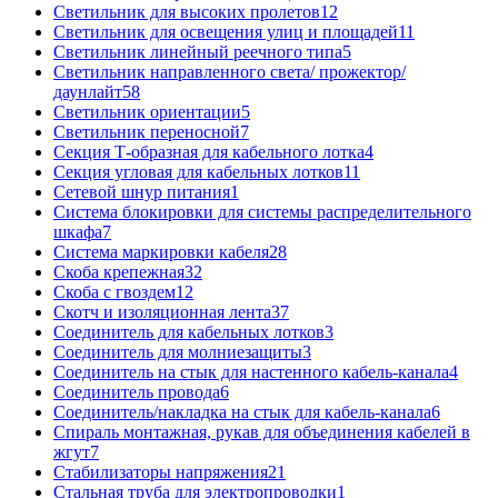
Светильник для высоких пролетов
12
Светильник для освещения улиц и площадей
11
Светильник линейный реечного типа
5
Светильник направленного света/ прожектор/
даунлайт
58
Светильник ориентации
5
Светильник переносной
7
Секция Т-образная для кабельного лотка
4
Секция угловая для кабельных лотков
11
Сетевой шнур питания
1
Система блокировки для системы распределительного
шкафа
7
Система маркировки кабеля
28
Скоба крепежная
32
Скоба с гвоздем
12
Скотч и изоляционная лента
37
Соединитель для кабельных лотков
3
Соединитель для молниезащиты
3
Соединитель на стык для настенного кабель-канала
4
Соединитель провода
6
Соединитель/накладка на стык для кабель-канала
6
Спираль монтажная, рукав для объединения кабелей в
жгут
7
Стабилизаторы напряжения
21
Стальная труба для электропроводки
1