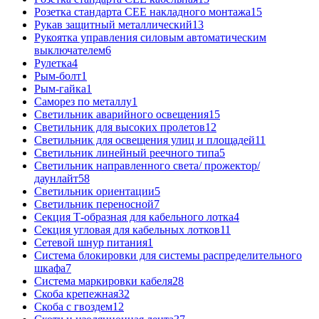
Розетка стандарта СЕЕ накладного монтажа
15
Рукав защитный металлический
13
Рукоятка управления силовым автоматическим
выключателем
6
Рулетка
4
Рым-болт
1
Рым-гайка
1
Саморез по металлу
1
Светильник аварийного освещения
15
Светильник для высоких пролетов
12
Светильник для освещения улиц и площадей
11
Светильник линейный реечного типа
5
Светильник направленного света/ прожектор/
даунлайт
58
Светильник ориентации
5
Светильник переносной
7
Секция Т-образная для кабельного лотка
4
Секция угловая для кабельных лотков
11
Сетевой шнур питания
1
Система блокировки для системы распределительного
шкафа
7
Система маркировки кабеля
28
Скоба крепежная
32
Скоба с гвоздем
12