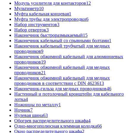
Модуль усилителя для контакторов
12
Мультиметр
10
Муфта кабельная концевая
1
Муфта трубы для электропроводки
6
Набор инструментов
3
Набор отверток
3
Наконечник быстроразмыкаемый
15
Наконечник кабельный со срывными болтами
1
Наконечник кабельный трубчатый для медных
проводников
9
Наконечник обжимной кабельный для алюминиевых
проводников
19
Наконечник обжимной кабельный для медных
проводников
21
Наконечник обжимной кабельный для медных
проводников в соответствии с DIN 46236
13
Наконечник-гильза для медных проводников
46
Настенный и потолочный кронштейн для кабельного
лотка
4
Ножницы по металлу
1
Ночник
7
Нулевая шина
63
Обогрев распределительного шкафа
4
Одно-многополюсная клеммная колодка
66
Окно распределительного шкафа
2